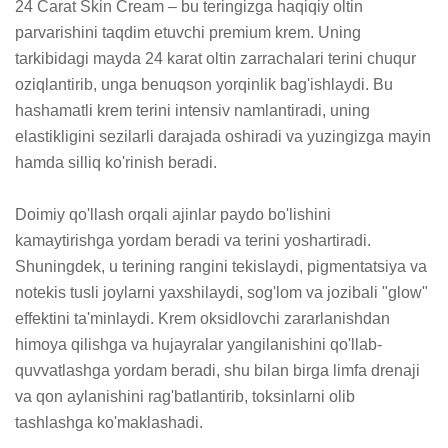
24 Carat Skin Cream – bu teringizga haqiqiy oltin 
parvarishini taqdim etuvchi premium krem. Uning 
tarkibidagi mayda 24 karat oltin zarrachalari terini chuqur 
oziqlantirib, unga benuqson yorqinlik bag'ishlaydi. Bu 
hashamatli krem terini intensiv namlantiradi, uning 
elastikligini sezilarli darajada oshiradi va yuzingizga mayin 
hamda silliq ko'rinish beradi.

Doimiy qo'llash orqali ajinlar paydo bo'lishini 
kamaytirishga yordam beradi va terini yoshartiradi. 
Shuningdek, u terining rangini tekislaydi, pigmentatsiya va 
notekis tusli joylarni yaxshilaydi, sog'lom va jozibali "glow" 
effektini ta'minlaydi. Krem oksidlovchi zararlanishdan 
himoya qilishga va hujayralar yangilanishini qo'llab-
quvvatlashga yordam beradi, shu bilan birga limfa drenaji 
va qon aylanishini rag'batlantirib, toksinlarni olib 
tashlashga ko'maklashadi.
