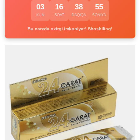
03
16
38
55
KUN
SOAT
DAQIQA
SONIYA
Bu narxda oxirgi imkoniyat! Shoshiling!