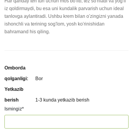
Har qanday teri turi uchun mos bo'lib, tez so'riladi va yog'li 
iz qoldirmaydi, bu esa uni kundalik parvarish uchun ideal 
tanlovga aylantiradi. Ushbu krem bilan o'zingizni yanada 
ishonchli va terining sog'lom, yosh ko'rinishidan 
bahramand his qiling.
Omborda
qolganligi:
Bor
Yetkazib
berish
1-3 kunda yetkazib berish
Ismingiz
*