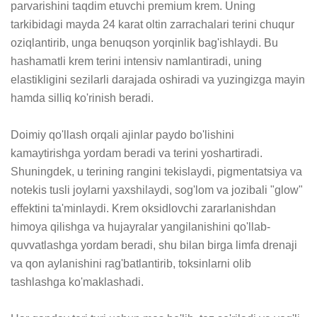
parvarishini taqdim etuvchi premium krem. Uning 
tarkibidagi mayda 24 karat oltin zarrachalari terini chuqur 
oziqlantirib, unga benuqson yorqinlik bag'ishlaydi. Bu 
hashamatli krem terini intensiv namlantiradi, uning 
elastikligini sezilarli darajada oshiradi va yuzingizga mayin 
hamda silliq ko'rinish beradi.

Doimiy qo'llash orqali ajinlar paydo bo'lishini 
kamaytirishga yordam beradi va terini yoshartiradi. 
Shuningdek, u terining rangini tekislaydi, pigmentatsiya va 
notekis tusli joylarni yaxshilaydi, sog'lom va jozibali "glow" 
effektini ta'minlaydi. Krem oksidlovchi zararlanishdan 
himoya qilishga va hujayralar yangilanishini qo'llab-
quvvatlashga yordam beradi, shu bilan birga limfa drenaji 
va qon aylanishini rag'batlantirib, toksinlarni olib 
tashlashga ko'maklashadi.
