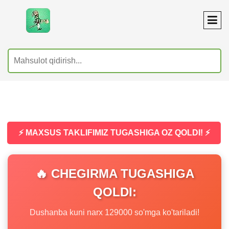
⚡ MAXSUS TAKLIFIMIZ TUGASHIGA OZ QOLDI! ⚡
🔥 CHEGIRMA TUGASHIGA
QOLDI:
Dushanba kuni narx 129000 so'mga ko'tariladi!