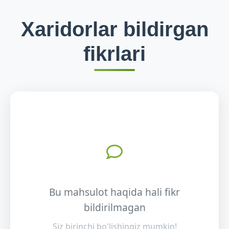
Xaridorlar bildirgan
fikrlari
Bu mahsulot haqida hali fikr
bildirilmagan
Siz birinchi bo'lishingiz mumkin!