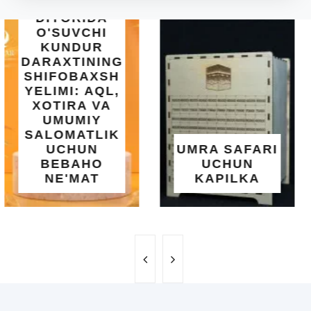
INTEX EASY
SET BASSEYN
| 183X51 SM |
OSON
O'RNATILUVCHI
UMRA SAFARI
YOZGI
UCHUN
SALQINLIK VA
KAPILKA
MAROQ