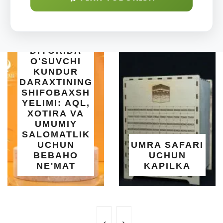
ARAB
DIYORIDA
O'SUVCHI
KUNDUR
RAXTINING
HIFOBAXSH
I
LIMI: AQL,
SE
OTIRA VA
| 
UMUMIY
ALOMATLIK
O'
UCHUN
UMRA SAFARI
BEBAHO
UCHUN
SA
NE'MAT
KAPILKA