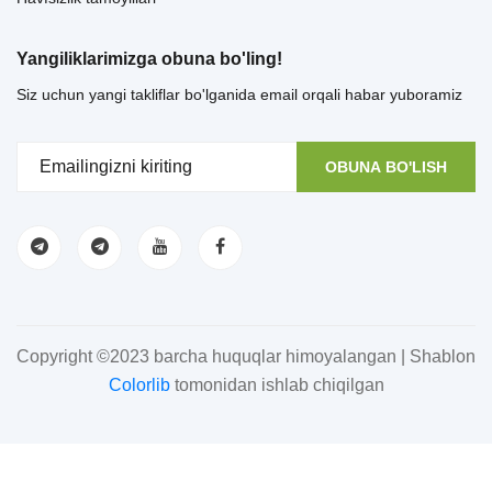
Yangiliklarimizga obuna bo'ling!
Siz uchun yangi takliflar bo'lganida email orqali habar yuboramiz
OBUNA BO'LISH
Copyright ©2023 barcha huquqlar himoyalangan | Shablon
Colorlib
tomonidan ishlab chiqilgan