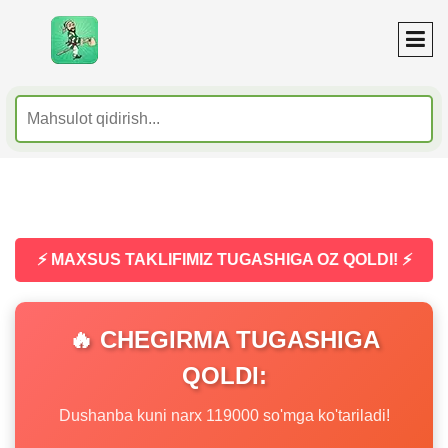
⚡ MAXSUS TAKLIFIMIZ TUGASHIGA OZ QOLDI! ⚡
🔥 CHEGIRMA TUGASHIGA
QOLDI:
Dushanba kuni narx 119000 so'mga ko'tariladi!