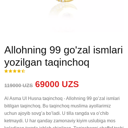
Allohning 99 go'zal ismlari
yozilgan taqinchoq
69000 UZS
119000 UZS
Al Asma Ul Husna taqinchoq - Allohning 99 go’zal ismlari 
bitilgan taqinchoq. Bu taqinchoq muslima ayollarimiz 
uchun ajoyib sovg’a bo’ladi. U tilla rangda va o’chib 
ketmaydi. U har qanday zamonaviy kiyim uslubiga mos 