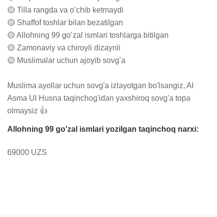
🟡 Tilla rangda va o’chib ketmaydi

🟡 Shaffof toshlar bilan bezatilgan

🟡 Allohning 99 go’zal ismlari toshlarga bitilgan

🟡 Zamonaviy va chiroyli dizaynli

🟡 Muslimalar uchun ajoyib sovg’a

Muslima ayollar uchun sovg'a izlayotgan bo'lsangiz, Al 
Asma Ul Husna taqinchog'idan yaxshiroq sovg'a topa 
olmaysiz 👍
Allohning 99 go'zal ismlari yozilgan taqinchoq narxi:
69000 UZS