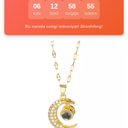
06
12
58
54
KUN
SOAT
DAQIQA
SONIYA
Bu narxda oxirgi imkoniyat! Shoshiling!