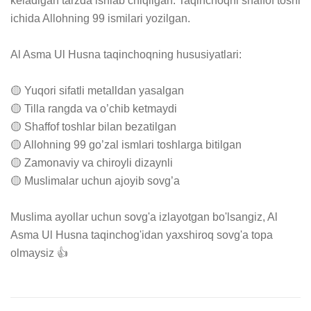
keladigan tarzda ishlab chiqilgan. Taqinchoqni shaffof toshi 
ichida Allohning 99 ismilari yozilgan.

Al Asma Ul Husna taqinchoqning hususiyatlari:

🟡 Yuqori sifatli metalldan yasalgan

🟡 Tilla rangda va o’chib ketmaydi

🟡 Shaffof toshlar bilan bezatilgan

🟡 Allohning 99 go’zal ismlari toshlarga bitilgan

🟡 Zamonaviy va chiroyli dizaynli

🟡 Muslimalar uchun ajoyib sovg’a

Muslima ayollar uchun sovg'a izlayotgan bo'lsangiz, Al 
Asma Ul Husna taqinchog'idan yaxshiroq sovg'a topa 
olmaysiz 👍