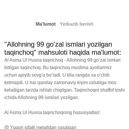
Ma'lumot
Yetkazib berish
"Allohning 99 go'zal ismlari yozilgan
taqinchoq" mahsuloti haqida ma'lumot:
Al Asma Ul Husna taqinchoq - Allohning 99 go’zal ismlari 
bitilgan taqinchoq. Bu taqinchoq muslima ayollarimiz 
uchun ajoyib sovg’a bo’ladi. U tilla rangda va o’chib 
ketmaydi. U har qanday zamonaviy kiyim uslubiga mos 
keladigan tarzda ishlab chiqilgan. Taqinchoqni shaffof toshi 
ichida Allohning 99 ismilari yozilgan.

Al Asma Ul Husna taqinchoqning hususiyatlari:

🟡 Yuqori sifatli metalldan yasalgan
