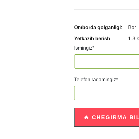
Omborda qolganligi:
Bor
Yetkazib berish
1-3 
Ismingiz
*
Telefon raqamingiz
*