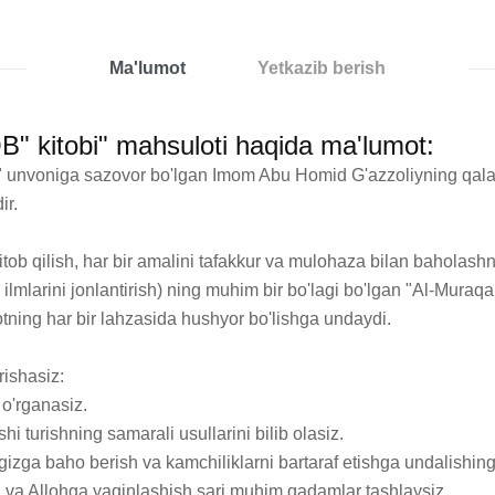
Ma'lumot
Yetkazib berish
" kitobi" mahsuloti haqida ma'lumot:
lom" unvoniga sazovor bo'lgan Imom Abu Homid G'azzoliyning qa
r.

itob qilish, har bir amalini tafakkur va mulohaza bilan baholash
 ilmlarini jonlantirish) ning muhim bir bo'lagi bo'lgan "Al-Muraq
otning har bir lahzasida hushyor bo'lishga undaydi.

ishasiz:

 o'rganasiz.

 turishning samarali usullarini bilib olasiz.

ngizga baho berish va kamchiliklarni bartaraf etishga undalishin
sh va Allohga yaqinlashish sari muhim qadamlar tashlaysiz.
