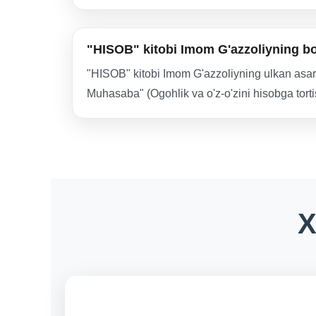
"HISOB" kitobi Imom G'azzoliyning bos
"HISOB" kitobi Imom G'azzoliyning ulkan asari b
Muhasaba" (Ogohlik va o'z-o'zini hisobga tor
X