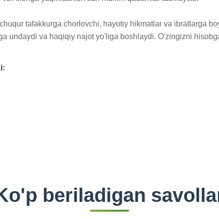
huqur tafakkurga chorlovchi, hayotiy hikmatlar va ibratlarga boy
ga undaydi va haqiqiy najot yo'liga boshlaydi. O'zingizni hisobg
i:
Ko'p beriladigan savolla