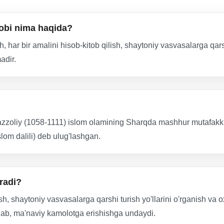
obi nima haqida?
sh, har bir amalini hisob-kitob qilish, shaytoniy vasvasalarga qars
adir.
y (1058-1111) islom olamining Sharqda mashhur mutafakkirlar
slom dalili) deb ulug'lashgan.
radi?
ish, shaytoniy vasvasalarga qarshi turish yo'llarini o'rganish va 
lab, ma'naviy kamolotga erishishga undaydi.