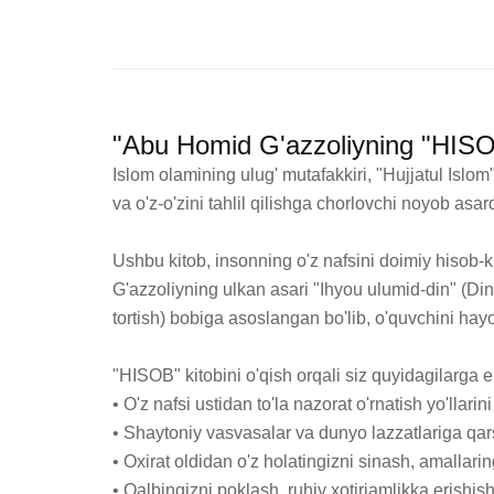
"Abu Homid G'azzoliyning "HISOB
Islom olamining ulug' mutafakkiri, "Hujjatul Is
va o'z-o'zini tahlil qilishga chorlovchi noyob asardi
Ushbu kitob, insonning o'z nafsini doimiy hisob-k
G'azzoliyning ulkan asari "Ihyou ulumid-din" (Din
tortish) bobiga asoslangan bo'lib, o'quvchini hay
"HISOB" kitobini o'qish orqali siz quyidagilarga er
• O'z nafsi ustidan to'la nazorat o'rnatish yo'llarini
• Shaytoniy vasvasalar va dunyo lazzatlariga qarshi
• Oxirat oldidan o'z holatingizni sinash, amallari
• Qalbingizni poklash, ruhiy xotirjamlikka erishi