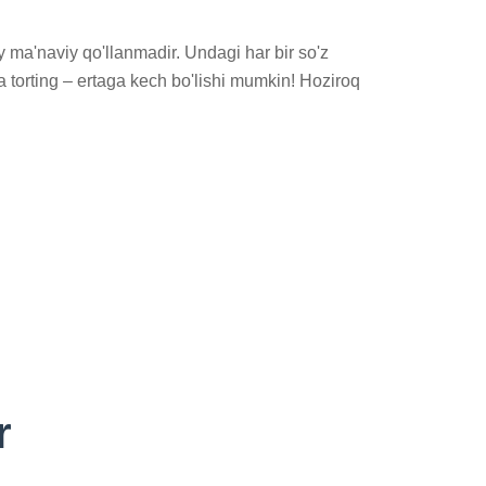
 ma'naviy qo'llanmadir. Undagi har bir so'z 
a torting – ertaga kech bo'lishi mumkin! Hoziroq 
r