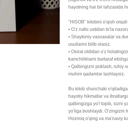
hayotning har bir lahzasida h
"HISOB" kitobini o'qish orqali 
• O'z nafsi ustidan to'la nazora
• Shaytoniy vasvasalar va dun
usullarini bilib olasiz.

• Oxirat oldidan o'z holatingi
kamchiliklarni bartaraf etishg
• Qalbingizni poklash, ruhiy x
muhim qadamlar tashlaysiz.

Bu kitob shunchaki o'qiladiga
hayotiy hikmatlar va ibratlarg
qalbingizga yo'l topib, sizni 
yo'liga boshlaydi. O'zingizni 
Hoziroq o'qing va ma'naviy kam