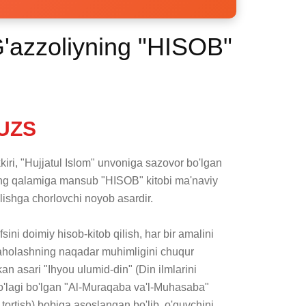
'azzoliyning "HISOB"
UZS
iri, "Hujjatul Islom" unvoniga sazovor bo'lgan 
g qalamiga mansub "HISOB" kitobi ma'naviy 
qilishga chorlovchi noyob asardir.

ini doimiy hisob-kitob qilish, har bir amalini 
aholashning naqadar muhimligini chuqur 
an asari "Ihyou ulumid-din" (Din ilmlarini 
bo'lagi bo'lgan "Al-Muraqaba va'l-Muhasaba" 
 tortish) bobiga asoslangan bo'lib, o'quvchini 