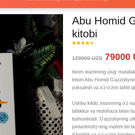
Abu Homid G
kitobi
79000 
129000 UZS
Islom olamining ulug' mutafakk
Imom Abu Homid G'azzoliynin
yuksalish va o'z-o'zini tahlil 
Ushbu kitob, insonning o'z nafs
tafakkur va mulohaza bilan b
tushuntiradi. G'azzoliyning ulk
jonlantirish) ning muhim bir 
(Ogohlik va o'z-o'zini hisobga