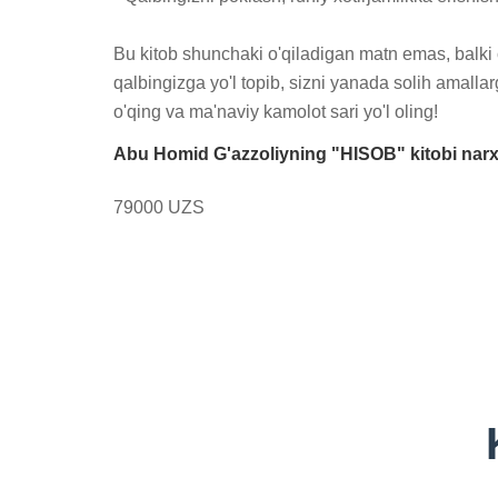
Bu kitob shunchaki o'qiladigan matn emas, balki c
qalbingizga yo'l topib, sizni yanada solih amallar
o'qing va ma'naviy kamolot sari yo'l oling!
Abu Homid G'azzoliyning "HISOB" kitobi narx
79000 UZS