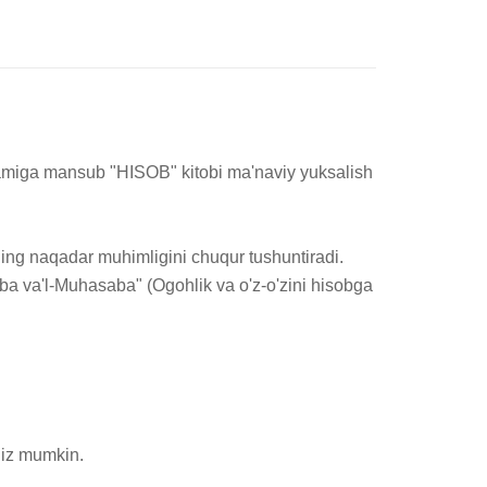
lamiga mansub "HISOB" kitobi ma'naviy yuksalish 
ning naqadar muhimligini chuqur tushuntiradi. 
aba va'l-Muhasaba" (Ogohlik va o'z-o'zini hisobga 
giz mumkin.
