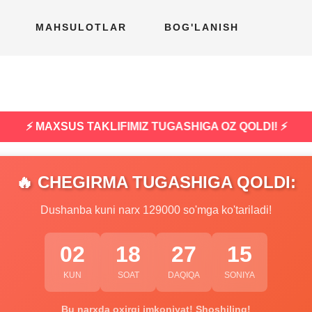
MAHSULOTLAR
BOG'LANISH
⚡ MAXSUS TAKLIFIMIZ TUGASHIGA OZ QOLDI! ⚡
🔥 CHEGIRMA TUGASHIGA QOLDI:
Dushanba kuni narx 129000 so'mga ko'tariladi!
02
18
27
14
KUN
SOAT
DAQIQA
SONIYA
Bu narxda oxirgi imkoniyat! Shoshiling!