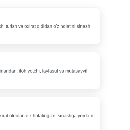
hi turish va oxirat oldidan o'z holatini sinash
idan, ilohiyotchi, faylasuf va mutasavvif
oxirat oldidan o'z holatingizni sinashga yordam