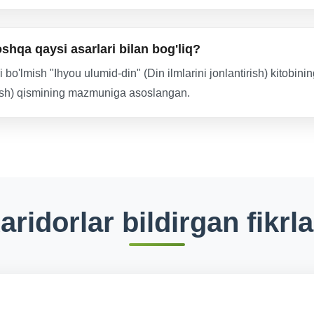
hqa qaysi asarlari bilan bog'liq?
o'lmish "Ihyou ulumid-din" (Din ilmlarini jonlantirish) kitobini
tish) qismining mazmuniga asoslangan.
aridorlar bildirgan fikrla