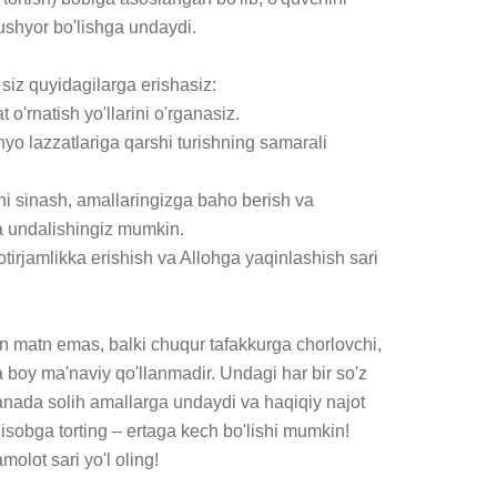
ushyor bo'lishga undaydi.

siz quyidagilarga erishasiz:

t o'rnatish yo'llarini o'rganasiz.

yo lazzatlariga qarshi turishning samarali 
zni sinash, amallaringizga baho berish va 
a undalishingiz mumkin.

otirjamlikka erishish va Allohga yaqinlashish sari 
n matn emas, balki chuqur tafakkurga chorlovchi, 
a boy ma'naviy qo'llanmadir. Undagi har bir so'z 
yanada solih amallarga undaydi va haqiqiy najot 
hisobga torting – ertaga kech bo'lishi mumkin! 
olot sari yo'l oling!