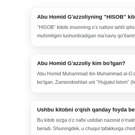
Abu Homid G'azzoliyning "HISOB" kit
"HISOB" kitobi insonning o'z nafsini tahlil qili
muhimligini tushuntiradigan ma'naviy qo'llanm
Abu Homid G'azzoliy kim bo'lgan?
Abu Homid Muhammad ibn Muhammad al-G'azzoli
bo'lgan. Zamondoshlari uni "Hujjatul Islom" (I
Ushbu kitobni o'qish qanday foyda be
Bu kitob sizga o'z nafsi ustidan nazorat o'rnat
beradi. Shuningdek, u chuqur tafakkurga chor