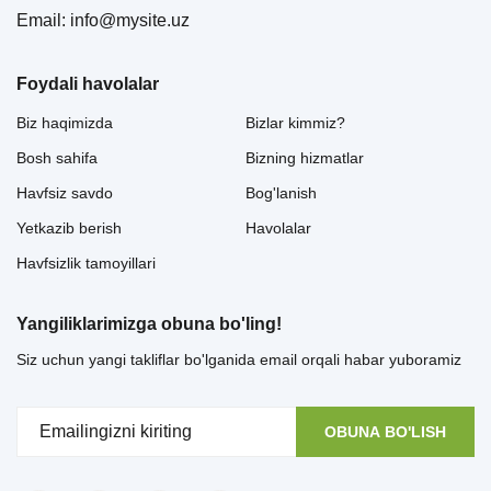
Email: info@mysite.uz
Foydali havolalar
Biz haqimizda
Bizlar kimmiz?
Bosh sahifa
Bizning hizmatlar
Havfsiz savdo
Bog'lanish
Yetkazib berish
Havolalar
Havfsizlik tamoyillari
Yangiliklarimizga obuna bo'ling!
Siz uchun yangi takliflar bo'lganida email orqali habar yuboramiz
OBUNA BO'LISH