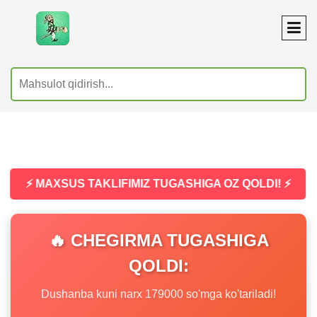
⚡ MAXSUS TAKLIFIMIZ TUGASHIGA OZ QOLDI! ⚡
🔥 CHEGIRMA TUGASHIGA
QOLDI:
Dushanba kuni narx 179000 so'mga ko'tariladi!