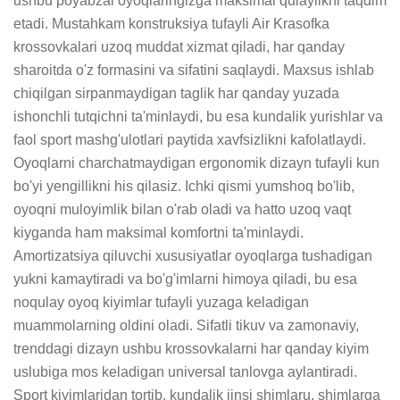
ushbu poyabzal oyoqlaringizga maksimal qulaylikni taqdim 
etadi. Mustahkam konstruksiya tufayli Air Krasofka 
krossovkalari uzoq muddat xizmat qiladi, har qanday 
sharoitda o'z formasini va sifatini saqlaydi. Maxsus ishlab 
chiqilgan sirpanmaydigan taglik har qanday yuzada 
ishonchli tutqichni ta'minlaydi, bu esa kundalik yurishlar va 
faol sport mashg'ulotlari paytida xavfsizlikni kafolatlaydi. 
Oyoqlarni charchatmaydigan ergonomik dizayn tufayli kun 
bo'yi yengillikni his qilasiz. Ichki qismi yumshoq bo'lib, 
oyoqni muloyimlik bilan o'rab oladi va hatto uzoq vaqt 
kiyganda ham maksimal komfortni ta'minlaydi. 
Amortizatsiya qiluvchi xususiyatlar oyoqlarga tushadigan 
yukni kamaytiradi va bo'g'imlarni himoya qiladi, bu esa 
noqulay oyoq kiyimlar tufayli yuzaga keladigan 
muammolarning oldini oladi. Sifatli tikuv va zamonaviy, 
trenddagi dizayn ushbu krossovkalarni har qanday kiyim 
uslubiga mos keladigan universal tanlovga aylantiradi. 
Sport kiyimlaridan tortib, kundalik jinsi shimlaru, shimlarga 