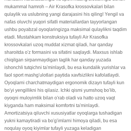
mukammal hamroh – Air Krasofka krossovkalari bilan 
qulaylik va uslubning yangi darajasini his qiling! Yengil va 
nafas oluvchi yuqori sifatli materiallardan tayyorlangan 
ushbu poyabzal oyoqlaringizga maksimal qulaylikni taqdim 
etadi. Mustahkam konstruksiya tufayli Air Krasofka 
krossovkalari uzoq muddat xizmat qiladi, har qanday 
sharoitda o'z formasini va sifatini saqlaydi. Maxsus ishlab 
chiqilgan sirpanmaydigan taglik har qanday yuzada 
ishonchli tutqichni ta'minlaydi, bu esa kundalik yurishlar va 
faol sport mashg'ulotlari paytida xavfsizlikni kafolatlaydi. 
Oyoqlarni charchatmaydigan ergonomik dizayn tufayli kun 
bo'yi yengillikni his qilasiz. Ichki qismi yumshoq bo'lib, 
oyoqni muloyimlik bilan o'rab oladi va hatto uzoq vaqt 
kiyganda ham maksimal komfortni ta'minlaydi. 
Amortizatsiya qiluvchi xususiyatlar oyoqlarga tushadigan 
yukni kamaytiradi va bo'g'imlarni himoya qiladi, bu esa 
noqulay oyoq kiyimlar tufayli yuzaga keladigan 