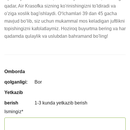
qadar, Air Krasofka sizning ko'rinishingizni to'ldiradi va 
o'ziga xoslik bag'ishlaydi. O‘lchamlari 39 dan 45 gacha 
mavjud bo‘lib, siz uchun mukammal mos keladigan juftlikni 
topishingizni kafolatlaymiz. Hoziroq buyurtma bering va har 
qadamda qulaylik va uslubdan bahramand bo'ling!
Omborda
qolganligi:
Bor
Yetkazib
berish
1-3 kunda yetkazib berish
Ismingiz
*