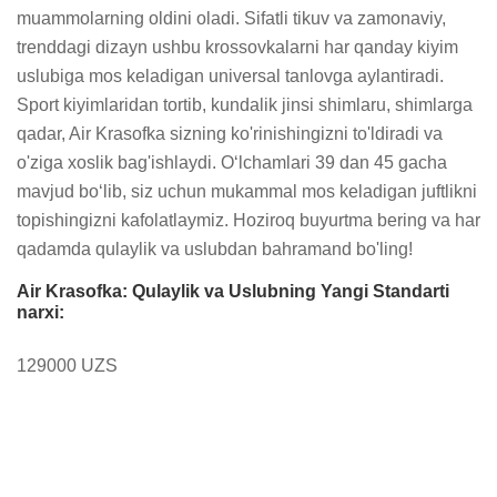
muammolarning oldini oladi. Sifatli tikuv va zamonaviy, 
trenddagi dizayn ushbu krossovkalarni har qanday kiyim 
uslubiga mos keladigan universal tanlovga aylantiradi. 
Sport kiyimlaridan tortib, kundalik jinsi shimlaru, shimlarga 
qadar, Air Krasofka sizning ko'rinishingizni to'ldiradi va 
o'ziga xoslik bag'ishlaydi. O‘lchamlari 39 dan 45 gacha 
mavjud bo‘lib, siz uchun mukammal mos keladigan juftlikni 
topishingizni kafolatlaymiz. Hoziroq buyurtma bering va har 
qadamda qulaylik va uslubdan bahramand bo'ling!
Air Krasofka: Qulaylik va Uslubning Yangi Standarti
narxi:
129000 UZS