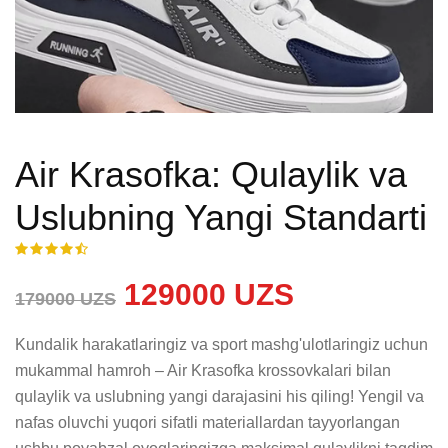
Air Krasofka: Qulaylik va
Uslubning Yangi Standarti
129000 UZS
179000 UZS
Kundalik harakatlaringiz va sport mashg'ulotlaringiz uchun 
mukammal hamroh – Air Krasofka krossovkalari bilan 
qulaylik va uslubning yangi darajasini his qiling! Yengil va 
nafas oluvchi yuqori sifatli materiallardan tayyorlangan 