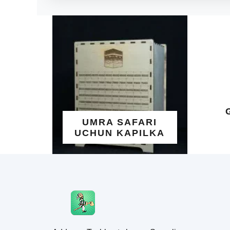
ALL
GO'Z
N
UMRA SAFARI
Y
UCHUN KAPILKA
TA