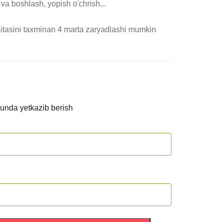
 va boshlash, yopish o'chrish...

kunda yetkazib berish