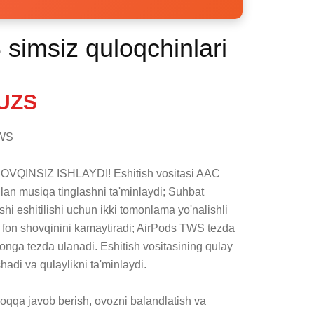
simsiz quloqchinlari
UZS
WS 

QINSIZ ISHLAYDI! Eshitish vositasi AAC 
bilan musiqa tinglashni ta'minlaydi; Suhbat 
hi eshitilishi uchun ikki tomonlama yo'nalishli 
a fon shovqinini kamaytiradi; AirPods TWS tezda 
onga tezda ulanadi. Eshitish vositasining qulay 
adi va qulaylikni ta'minlaydi.

roqqa javob berish, ovozni balandlatish va 