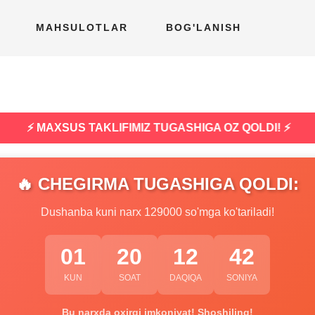
MAHSULOTLAR
BOG'LANISH
⚡ MAXSUS TAKLIFIMIZ TUGASHIGA OZ QOLDI! ⚡
🔥 CHEGIRMA TUGASHIGA QOLDI:
Dushanba kuni narx 129000 so'mga ko'tariladi!
01
20
12
41
KUN
SOAT
DAQIQA
SONIYA
Bu narxda oxirgi imkoniyat! Shoshiling!