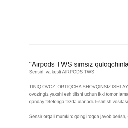
"Airpods TWS simsiz quloqchinla
Sensirli va kesli AIRPODS TWS 

TINIQ OVOZ: ORTIQCHA SHOVQINSIZ ISHLAYDI! Eshi
ovozingiz yaxshi eshitilishi uchun ikki tomonlama
qanday telefonga tezda ulanadi. Eshitish vositasi
Sensir orqali mumkin: qo'ng'iroqqa javob berish, o