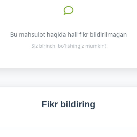
Bu mahsulot haqida hali fikr bildirilmagan
Siz birinchi bo'lishingiz mumkin!
Fikr bildiring