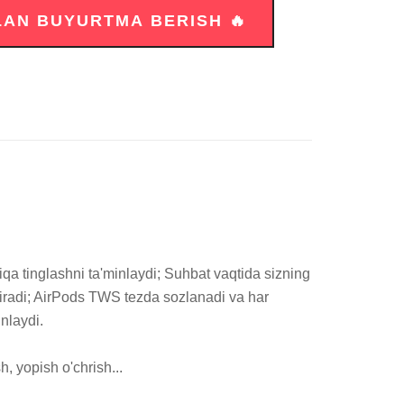
tinglashni ta'minlaydi; Suhbat vaqtida sizning 
tiradi; AirPods TWS tezda sozlanadi va har 
laydi.

 yopish o'chrish...
