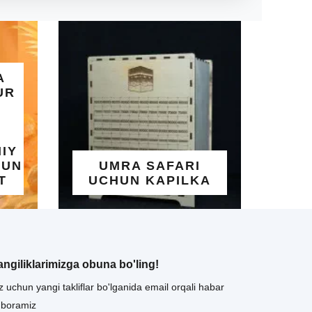
ALLOH
GO'ZAL
UMRA SAFARI
YOZ
UCHUN KAPILKA
TAQ
angiliklarimizga obuna bo'ling!
z uchun yangi takliflar bo'lganida email orqali habar
uboramiz