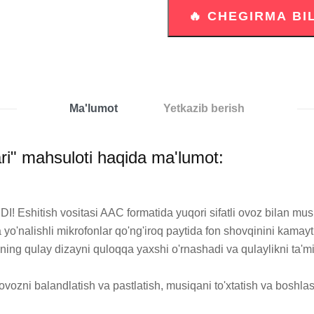
Ma'lumot
Yetkazib berish
ri" mahsuloti haqida ma'lumot:
tish vositasi AAC formatida yuqori sifatli ovoz bilan musiqa 
 yo'nalishli mikrofonlar qo'ng'iroq paytida fon shovqinini kamay
ning qulay dizayni quloqqa yaxshi o'rnashadi va qulaylikni ta'min
vozni balandlatish va pastlatish, musiqani to'xtatish va boshlash,