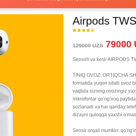
Airpods TWS 
79000 
129000 UZS
Sensirli va kesli AIRPODS T
TINIQ OVOZ: ORTIQCHA SHOV
formatida yuqori sifatli ovoz 
vaqtida sizning ovozingiz yaxs
mikrofonlar qo'ng'iroq paytid
sozlanadi va har qanday telef
dizayni quloqqa yaxshi o'rnash
Sensir orqali mumkin: qo'ng'i