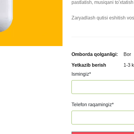
pastlatish, musiqani to'xtatish
Omborda qolganligi:
Bor
Yetkazib berish
1-3 
Ismingiz
*
Telefon raqamingiz
*