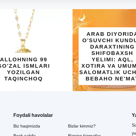
ARAB DIYORIDA
O'SUVCHI KUNDUR
DARAXTINING
SHIFOBAXSH
OHNING 99
YELIMI: AQL,
AL ISMLARI
XOTIRA VA UMUMIY
OZILGAN
SALOMATLIK UCHUN
QINCHOQ
BEBAHO NE'MAT
Foydali havolalar
Y
Si
Biz haqimizda
Bizlar kimmiz?
y
Bosh sahifa
Bizning hizmatlar