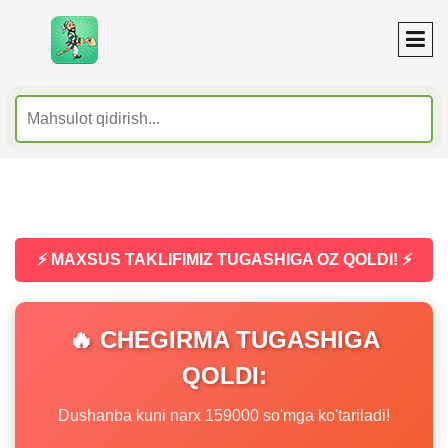
⚡ MAXSUS TAKLIFIMIZ TUGASHIGA OZ QOLDI! ⚡
🔥 CHEGIRMA TUGASHIGA
QOLDI:
Dushanba kuni narx 159000 so'mga ko'tariladi!