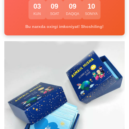
03
09
09
09
KUN
SOAT
DAQIQA
SONIYA
Bu narxda oxirgi imkoniyat! Shoshiling!