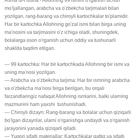
Asma ul-Husna - Allohning 99 ismini o'rganish uchun 
mo'ljallangan, arabcha va o'zbekcha tarjimalari bilan 
yozilgan, rang-barang va chiroyli kartochkalar to'plamidir. 
Har bir kartochka Allohning go'zal ismi bilan birga uning 
ma'nosini va tarjimasini o'z ichiga oladi, shuningdek, 
bolalarga oson o'rganish uchun oddiy va tushunarli 
shaklda taqdim etilgan.

— 99 kartochka: Har bir kartochkada Allohning bir ismi va 
uning ma'nosi yozilgan.

— Arabcha va o'zbekcha tarjima: Har bir ismning arabcha 
va o'zbekcha ma'nosi birga berilgan, bu orqali 
farzandlaringiz nafaqat Allohning ismlarini, balki ularning 
mazmunini ham yaxshi  tushunishadi.

— Chiroyli dizayn: Rang-barang va bolalar uchun qiziqarli 
bo'lgan dizaynlar, ularni o'rganishga undaydi va o'rganish 
jarayonini yanada qiziqarli qiladi.

— Yuqori sifatli materiallar: Kartochkalar qattiq va sifatli 