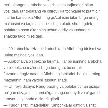
mo'ljallangan, arabcha va o'zbekcha tarjimalari bilan 
yozilgan, rang-barang va chiroyli kartochkalar to'plamidir. 
Har bir kartochka Allohning go'zal ismi bilan birga uning 
ma'nosini va tarjimasini o'z ichiga oladi, shuningdek, 
bolalarga oson o'rganish uchun oddiy va tushunarli 
shaklda taqdim etilgan.

— 99 kartochka: Har bir kartochkada Allohning bir ismi va 
uning ma'nosi yozilgan.

— Arabcha va o'zbekcha tarjima: Har bir ismning arabcha 
va o'zbekcha ma'nosi birga berilgan, bu orqali 
farzandlaringiz nafaqat Allohning ismlarini, balki ularning 
mazmunini ham yaxshi  tushunishadi.

— Chiroyli dizayn: Rang-barang va bolalar uchun qiziqarli 
bo'lgan dizaynlar, ularni o'rganishga undaydi va o'rganish 
jarayonini yanada qiziqarli qiladi.

— Yuqori sifatli materiallar: Kartochkalar qattiq va sifatli 