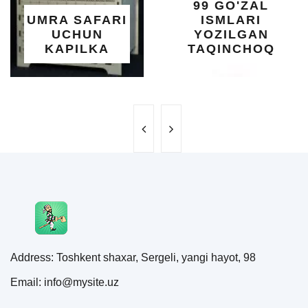
99 GO'ZAL
SAL
 SAFARI
ISMLARI
U
CHUN
YOZILGAN
BE
PILKA
TAQINCHOQ
N
Address: Toshkent shaxar, Sergeli, yangi hayot, 98
Email: info@mysite.uz