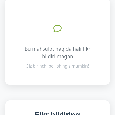
Bu mahsulot haqida hali fikr
bildirilmagan
Siz birinchi bo'lishingiz mumkin!