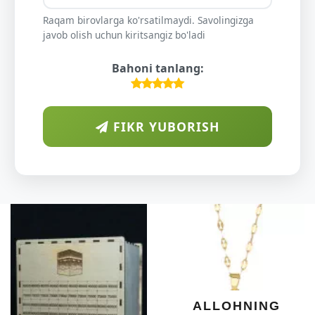
Raqam birovlarga ko'rsatilmaydi. Savolingizga
javob olish uchun kiritsangiz bo'ladi
Bahoni tanlang:
FIKR YUBORISH
A
DI
O'
KU
DARA
SHIF
YELI
XOT
ALLOHNING
UM