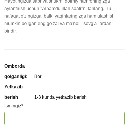
Hayotingizda sabr va shukrni doimiy hamrohingizga 
aylantirish uchun "Alhamdulillah soati"ni tanlang. Bu 
nafaqat o'zingizga, balki yaqinlaringizga ham ulashish 
mumkin bo'lgan eng go'zal va ma'noli "sovg'a"lardan 
biridir.
Omborda
qolganligi:
Bor
Yetkazib
berish
1-3 kunda yetkazib berish
Ismingiz
*