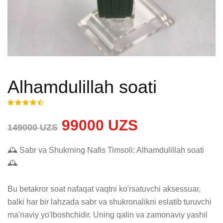
Alhamdulillah soati
99000 UZS
149000 UZS
🕰️ Sabr va Shukrning Nafis Timsoli: Alhamdulillah soati 
🕰️

Bu betakror soat nafaqat vaqtni ko'rsatuvchi aksessuar, 
balki har bir lahzada sabr va shukronalikni eslatib turuvchi 
ma'naviy yo'lboshchidir. Uning qalin va zamonaviy yashil 