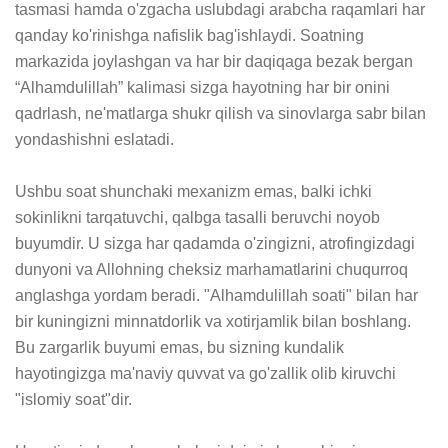
tasmasi hamda o'zgacha uslubdagi arabcha raqamlari har 
qanday ko'rinishga nafislik bag'ishlaydi. Soatning 
markazida joylashgan va har bir daqiqaga bezak bergan 
“Alhamdulillah” kalimasi sizga hayotning har bir onini 
qadrlash, ne'matlarga shukr qilish va sinovlarga sabr bilan 
yondashishni eslatadi.

Ushbu soat shunchaki mexanizm emas, balki ichki 
sokinlikni tarqatuvchi, qalbga tasalli beruvchi noyob 
buyumdir. U sizga har qadamda o'zingizni, atrofingizdagi 
dunyoni va Allohning cheksiz marhamatlarini chuqurroq 
anglashga yordam beradi. "Alhamdulillah soati" bilan har 
bir kuningizni minnatdorlik va xotirjamlik bilan boshlang. 
Bu zargarlik buyumi emas, bu sizning kundalik 
hayotingizga ma'naviy quvvat va go'zallik olib kiruvchi 
"islomiy soat"dir.
