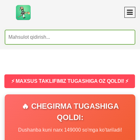
⚡ MAXSUS TAKLIFIMIZ TUGASHIGA OZ QOLDI! ⚡
🔥 CHEGIRMA TUGASHIGA
QOLDI:
Dushanba kuni narx 149000 so'mga ko'tariladi!