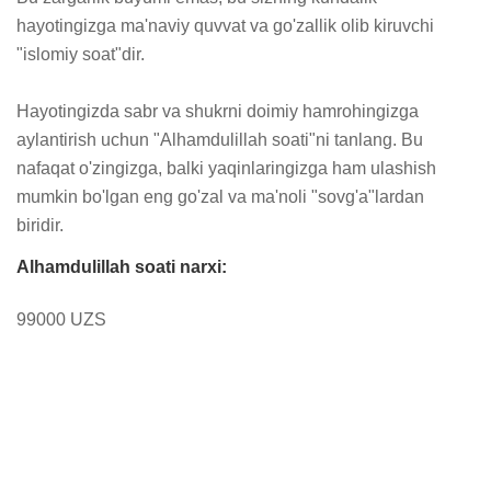
hayotingizga ma'naviy quvvat va go'zallik olib kiruvchi 
"islomiy soat"dir.

Hayotingizda sabr va shukrni doimiy hamrohingizga 
aylantirish uchun "Alhamdulillah soati"ni tanlang. Bu 
nafaqat o'zingizga, balki yaqinlaringizga ham ulashish 
mumkin bo'lgan eng go'zal va ma'noli "sovg'a"lardan 
biridir.
Alhamdulillah soati narxi:
99000 UZS