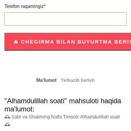
Telefon raqamingiz
*
Ma'lumot
Yetkazib berish
"Alhamdulillah soati" mahsuloti haqida
ma'lumot:
🕰️ Sabr va Shukrning Nafis Timsoli: Alhamdulillah soati 
🕰️
