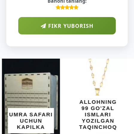
Bahoni tanlang:
FIKR YUBORISH
ARAB
DIYORIDA
O'SUVCHI
KUNDUR
DARAXTINING
SHIFOBAXSH
YELIMI: AQL,
XOTIRA VA
ALLOHNING
UMUMIY
99 GO'ZAL
SALOMATLIK
ISMLARI
UCHUN
YOZILGAN
BEBAHO
TAQINCHOQ
NE'MAT