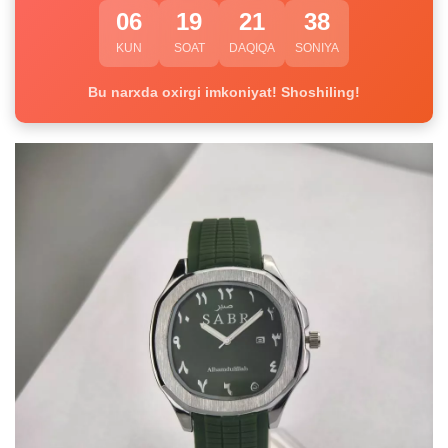
06
19
21
38
KUN
SOAT
DAQIQA
SONIYA
Bu narxda oxirgi imkoniyat! Shoshiling!