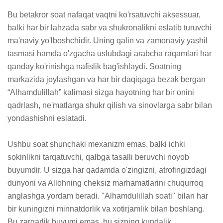
Bu betakror soat nafaqat vaqtni ko'rsatuvchi aksessuar, 
balki har bir lahzada sabr va shukronalikni eslatib turuvchi 
ma'naviy yo'lboshchidir. Uning qalin va zamonaviy yashil 
tasmasi hamda o'zgacha uslubdagi arabcha raqamlari har 
qanday ko'rinishga nafislik bag'ishlaydi. Soatning 
markazida joylashgan va har bir daqiqaga bezak bergan 
“Alhamdulillah” kalimasi sizga hayotning har bir onini 
qadrlash, ne'matlarga shukr qilish va sinovlarga sabr bilan 
yondashishni eslatadi.

Ushbu soat shunchaki mexanizm emas, balki ichki 
sokinlikni tarqatuvchi, qalbga tasalli beruvchi noyob 
buyumdir. U sizga har qadamda o'zingizni, atrofingizdagi 
dunyoni va Allohning cheksiz marhamatlarini chuqurroq 
anglashga yordam beradi. "Alhamdulillah soati" bilan har 
bir kuningizni minnatdorlik va xotirjamlik bilan boshlang. 
Bu zargarlik buyumi emas, bu sizning kundalik 