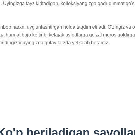
 Uyingizga fayz kiritadigan, kolleksiyangizga qadr-qimmat qo'sh
nbop narxni uyg'unlashtirgan holda taqdim etiladi. O'zingiz va 
a hurmat bajo keltirib, kelajak avlodlarga go'zal meros qoldirgan
xaridingizni uyingizga qulay tarzda yetkazib beramiz.
Ko'p beriladigan savolla