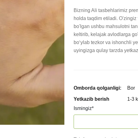
Bizning Ali tasbehlarimiz pre
holda taqdim etiladi. O'zingi
bo'lgan ushbu mahsulotni tanl
keltirib, kelajak avlodlarga g
boʻylab tezkor va ishonchli ye
uyingizga qulay tarzda yetkaz
Omborda qolganligi:
Bor
Yetkazib berish
1-3 
Ismingiz
*