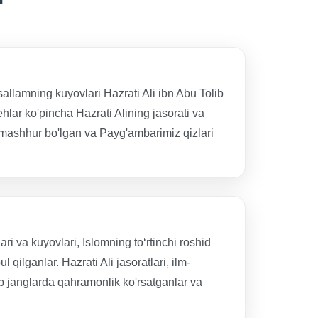
allamning kuyovlari Hazrati Ali ibn Abu Tolib
hlar ko'pincha Hazrati Alining jasorati va
 mashhur bo'lgan va Payg'ambarimiz qizlari
 va kuyovlari, Islomning to‘rtinchi roshid
qilganlar. Hazrati Ali jasoratlari, ilm-
lab janglarda qahramonlik ko'rsatganlar va