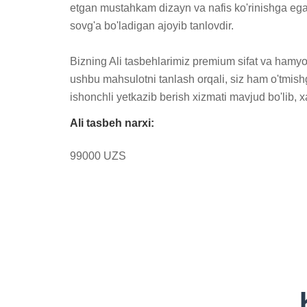
etgan mustahkam dizayn va nafis ko'rinishga ega.
sovg'a bo'ladigan ajoyib tanlovdir.

Bizning Ali tasbehlarimiz premium sifat va hamyo
ushbu mahsulotni tanlash orqali, siz ham o'tmishg
ishonchli yetkazib berish xizmati mavjud bo'lib, 
Ali tasbeh narxi:
99000 UZS