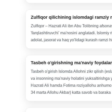
Zulfiqor qilichining islomdagi ramziy
Zulfiqor – Hazrati Ali ibn Abu Tolibning afsonaviy 
'farqlashtiruvchi' ma'nosini anglatadi. Islomiy
adolat, jasorat va haq yo'lidagi kurash ramzi h
Tasbeh o'girishning ma'naviy foydala
Tasbeh o'girish Islomda Allohni zikr qilish (e
va insonning ma'naviy holatini yuksaltirishg
Hazrati Ali hamda Fotima roziyallohu anhumo 
34 marta Allohu Akbar) katta savob va baraka k