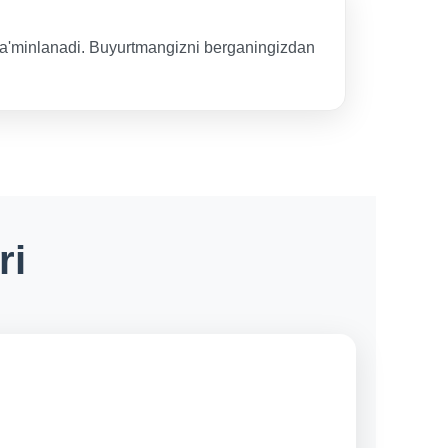
n ta'minlanadi. Buyurtmangizni berganingizdan
ri