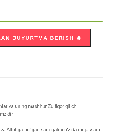
ar va uning mashhur Zulfiqor qilichi 
zidir.

igi va Allohga bo'lgan sadoqatini o'zida mujassam 