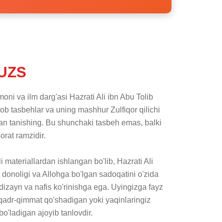
UZS
ni va ilm darg'asi Hazrati Ali ibn Abu Tolib 
b tasbehlar va uning mashhur Zulfiqor qilichi 
an tanishing. Bu shunchaki tasbeh emas, balki 
rat ramzidir.

li materiallardan ishlangan bo'lib, Hazrati Ali 
 donoligi va Allohga bo'lgan sadoqatini o'zida 
ayn va nafis ko'rinishga ega. Uyingizga fayz 
 qadr-qimmat qo'shadigan yoki yaqinlaringiz 
o'ladigan ajoyib tanlovdir.
