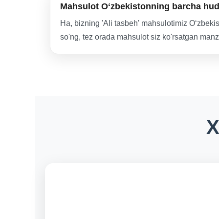
Mahsulot Oʻzbekistonning barcha hudu
Ha, bizning 'Ali tasbeh' mahsulotimiz Oʻzbekis
so'ng, tez orada mahsulot siz ko'rsatgan manzi
X