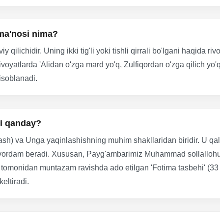
 ma'nosi nima?
qilichidir. Uning ikki tig'li yoki tishli qirrali bo'lgani haqida rivo
 rivoyatlarda 'Alidan o'zga mard yo'q, Zulfiqordan o'zga qilich yo
isoblanadi.
ri qanday?
slash) va Unga yaqinlashishning muhim shakllaridan biridir. U qa
a yordam beradi. Xususan, Payg'ambarimiz Muhammad sollallohu
tomonidan muntazam ravishda ado etilgan 'Fotima tasbehi' (33
eltiradi.