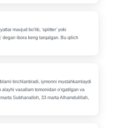
yatlar mavjud bo'lib, 'splitter' yoki
'q' degan ibora keng tarqalgan. Bu qilich
lblarni tinchlantiradi, iymonni mustahkamlaydi
 alayhi vasallam tomonidan o'rgatilgan va
 marta Subhanalloh, 33 marta Alhamdulillah,