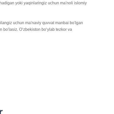
adigan yoki yaqinlaringiz uchun ma'noli islomiy 
oilangiz uchun ma'naviy quvvat manbai bo'lgan 
 bo'lasiz. Oʻzbekiston boʻylab tezkor va 
r