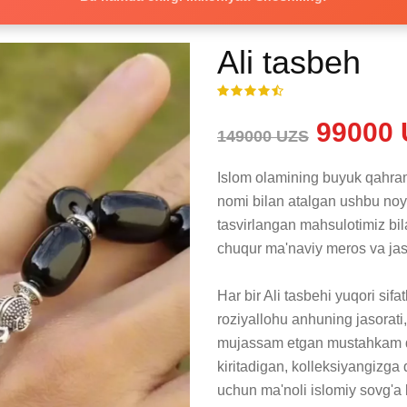
Ali tasbeh
99000 
149000 UZS
Islom olamining buyuk qahramo
nomi bilan atalgan ushbu noyo
tasvirlangan mahsulotimiz bil
chuqur ma'naviy meros va jaso
Har bir Ali tasbehi yuqori sifat
roziyallohu anhuning jasorati,
mujassam etgan mustahkam diz
kiritadigan, kolleksiyangizga
uchun ma'noli islomiy sovg'a b