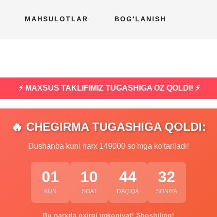
MAHSULOTLAR
BOG'LANISH
⚡ MAXSUS TAKLIFIMIZ TUGASHIGA OZ QOLDI! ⚡
🔥 CHEGIRMA TUGASHIGA QOLDI:
Dushanba kuni narx 149000 so'mga ko'tariladi!
01
10
44
31
KUN
SOAT
DAQIQA
SONIYA
Bu narxda oxirgi imkoniyat! Shoshiling!