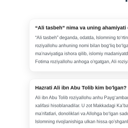
“Ali tasbeh” nima va uning ahamiyati
“Ali tasbeh” deganda, odatda, Islomning toʻrt
roziyallohu anhuning nomi bilan bogʻliq boʻlgan
ma'naviyatiga ishora qilib, islomiy madaniyat
Fotima roziyallohu anhoga o'rgatgan, Ali roz
Hazrati Ali ibn Abu Tolib kim bo'lgan?
Ali ibn Abu Tolib roziyallohu anhu Payg‘amba
xalifasi hisoblanadilar. U zot Makkadagi Ka’ba i
ma'rifatlari, donoliklari va Allohga bo‘lgan sa
Islomning rivojlanishiga ulkan hissa qo'shganl