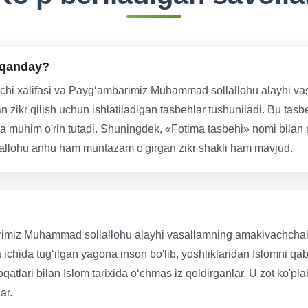
 qanday?
inchi xalifasi va Paygʻambarimiz Muhammad sollallohu alayhi vas
 zikr qilish uchun ishlatiladigan tasbehlar tushuniladi. Bu tasbe
da muhim o'rin tutadi. Shuningdek, «Fotima tasbehi» nomi bilan
iyallohu anhu ham muntazam o'girgan zikr shakli ham mavjud.
rimiz Muhammad sollallohu alayhi vasallamning amakivachchalari
chida tug‘ilgan yagona inson bo'lib, yoshliklaridan Islomni qabul 
doqatlari bilan Islom tarixida o‘chmas iz qoldirganlar. U zot ko'p
ar.