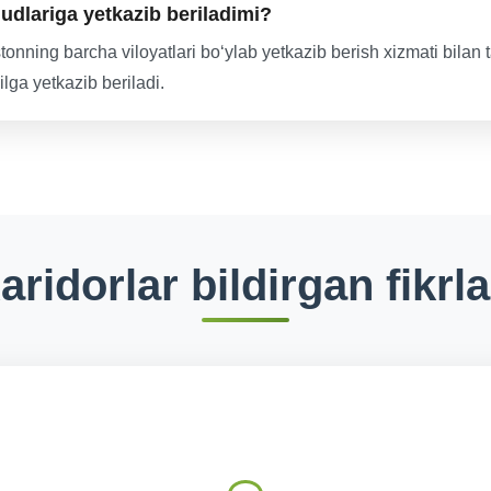
dlariga yetkazib beriladimi?
tonning barcha viloyatlari boʻylab yetkazib berish xizmati bila
lga yetkazib beriladi.
aridorlar bildirgan fikrla