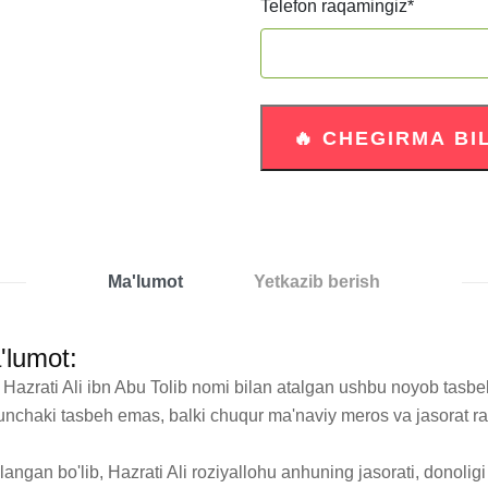
Telefon raqamingiz
*
Ma'lumot
Yetkazib berish
'lumot:
Hazrati Ali ibn Abu Tolib nomi bilan atalgan ushbu noyob tasbehl
unchaki tasbeh emas, balki chuqur ma'naviy meros va jasorat ram
ishlangan bo'lib, Hazrati Ali roziyallohu anhuning jasorati, donol