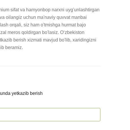
mium sifat va hamyonbop narxni uyg'unlashtirgan 
z va oilangiz uchun ma'naviy quvvat manbai 
ash orqali, siz ham o'tmishga hurmat bajo 
o'zal meros qoldirgan bo'lasiz. Oʻzbekiston 
tkazib berish xizmati mavjud bo'lib, xaridingizni 
ib beramiz.
kunda yetkazib berish