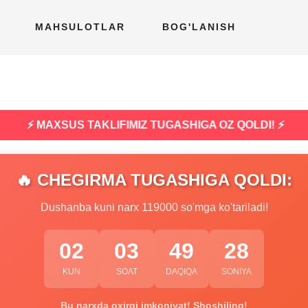
MAHSULOTLAR
BOG'LANISH
⚡ MAXSUS TAKLIFIMIZ TUGASHIGA OZ QOLDI! ⚡
🔥 CHEGIRMA TUGASHIGA QOLDI:
Dushanba kuni narx 119000 so'mga ko'tariladi!
02
03
49
27
KUN
SOAT
DAQIQA
SONIYA
Bu narxda oxirgi imkoniyat! Shoshiling!