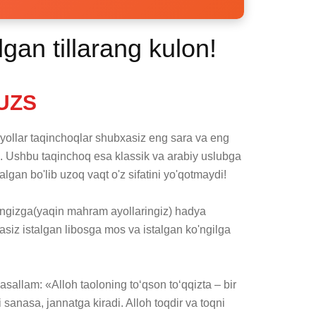
lgan tillarang kulon!
UZS
yollar taqinchoqlar shubxasiz eng sara va eng 
. Ushbu taqinchoq esa klassik va arabiy uslubga 
lgan bo'lib uzoq vaqt o'z sifatini yo'qotmaydi! 

ingizga(yaqin mahram ayollaringiz) hadya 
siz istalgan libosga mos va istalgan ko'ngilga 
asallam: «Alloh taoloning to‘qson to‘qqizta – bir 
 sanasa, jannatga kiradi. Alloh toqdir va toqni 