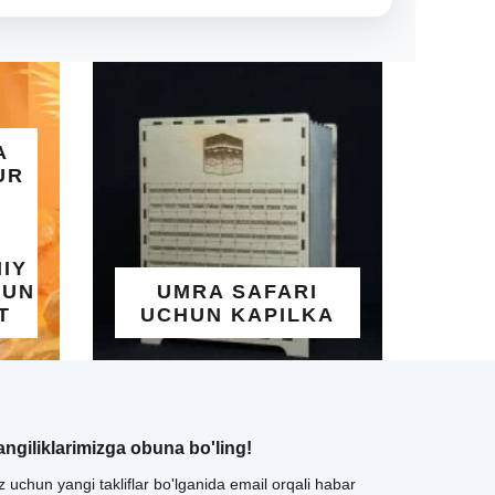
ALLO
GO'ZA
UMRA SAFARI
YO
UCHUN KAPILKA
TAQ
angiliklarimizga obuna bo'ling!
z uchun yangi takliflar bo'lganida email orqali habar