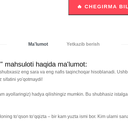
Ma'lumot
Yetkazib berish
n!" mahsuloti haqida ma'lumot:
 shubxasiz eng sara va eng nafis taqinchoqar hisoblanadi. Ushb
sifatini yo'qotmaydi! 

m ayollaringiz) hadya qilishingiz mumkin. Bu shubhasiz istalgan
oning to‘qson to‘qqizta – bir kam yuzta ismi bor. Kim ularni sanas