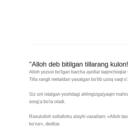
"Alloh deb bitilgan tillarang kulo
Alloh yozuvi bo'lgan barcha ayollar taqinchoqlar
Tilla rangli metaldan yasalgan bo'lib uzoq vaqt o'z 
Siz uni istalgan yoshdagi ahlingizga(yaqin mahra
sovg'a bo'la oladi. 

Rasululloh sollallohu alayhi vasallam: «Alloh taol
ko‘rur», dedilar.
