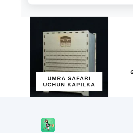
R
ALL
Y
GO'
N
UMRA SAFARI
Y
UCHUN KAPILKA
T