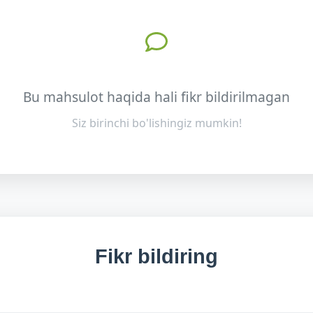
Bu mahsulot haqida hali fikr bildirilmagan
Siz birinchi bo'lishingiz mumkin!
Fikr bildiring