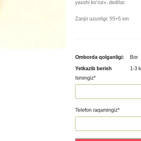
yaxshi ko‘rur», dedilar.

Zanjir uzunligi: 55+5 sm
Omborda qolganligi:
Bor
Yetkazib berish
1-3 
Ismingiz
*
Telefon raqamingiz
*