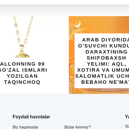
ARAB DIYORIDA
O'SUVCHI KUNDUR
DARAXTINING
SHIFOBAXSH
OHNING 99
YELIMI: AQL,
ZAL ISMLARI
XOTIRA VA UMUMIY
OZILGAN
SALOMATLIK UCHUN
AQINCHOQ
BEBAHO NE'MAT
Foydali havolalar
Y
Si
Biz haqimizda
Bizlar kimmiz?