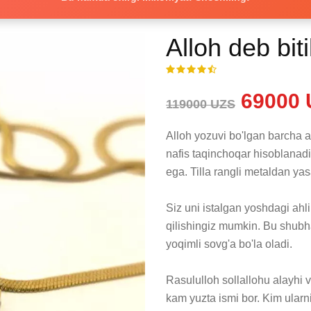
Alloh deb biti
69000 
119000 UZS
Alloh yozuvi bo'lgan barcha a
nafis taqinchoqar hisoblanadi
ega. Tilla rangli metaldan yasa
Siz uni istalgan yoshdagi ahl
qilishingiz mumkin. Bu shubha
yoqimli sovg'a bo'la oladi. 

Rasululloh sollallohu alayhi v
kam yuzta ismi bor. Kim ularni