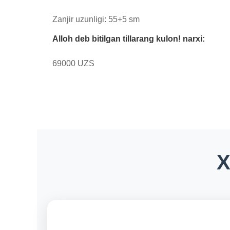
Zanjir uzunligi: 55+5 sm
Alloh deb bitilgan tillarang kulon! narxi:
69000 UZS
X