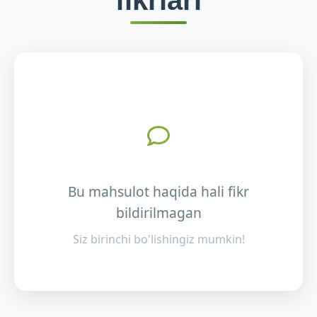
fikrlari
Bu mahsulot haqida hali fikr
bildirilmagan
Siz birinchi bo'lishingiz mumkin!