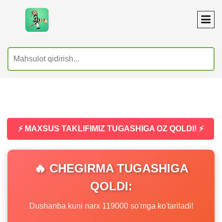
⚡ MAXSUS TAKLIFIMIZ TUGASHIGA OZ QOLDI! ⚡
🔥 CHEGIRMA TUGASHIGA
QOLDI:
Dushanba kuni narx 119000 so'mga ko'tariladi!