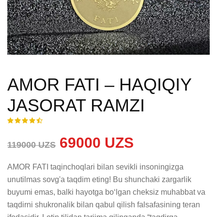
AMOR FATI – HAQIQIY
JASORAT RAMZI
69000 UZS
119000 UZS
AMOR FATI taqinchoqlari bilan sevikli insoningizga 
unutilmas sovg'a taqdim eting! Bu shunchaki zargarlik 
buyumi emas, balki hayotga bo‘lgan cheksiz muhabbat va 
taqdirni shukronalik bilan qabul qilish falsafasining teran 