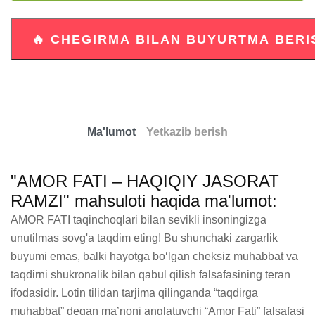
Ma'lumot
Yetkazib berish
"AMOR FATI – HAQIQIY JASORAT
RAMZI" mahsuloti haqida ma'lumot:
AMOR FATI taqinchoqlari bilan sevikli insoningizga 
unutilmas sovg'a taqdim eting! Bu shunchaki zargarlik 
buyumi emas, balki hayotga bo‘lgan cheksiz muhabbat va 
taqdirni shukronalik bilan qabul qilish falsafasining teran 
ifodasidir. Lotin tilidan tarjima qilinganda “taqdirga 
muhabbat” degan ma’noni anglatuvchi “Amor Fati” falsafasi 