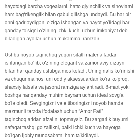
hayotdagi barcha voqealarni, hatto qiyinchilik va sinovlarni 
ham bag‘rikenglik bilan qabul qilishga undaydi. Bu har bir 
onni qadrlaydigan, o'ziga ishongan va hayot yo'lidagi har 
qanday to'siqni o'zining ichki kuchi uchun imkoniyat deb 
biladigan ayollar uchun mukammal ramzdir.

Ushbu noyob taqinchoq yuqori sifatli materiallardan 
ishlangan bo‘lib, o'zining elegant va zamonaviy dizayni 
bilan har qanday uslubga mos keladi. Uning nafis ko‘rinishi 
va chuqur ma'nosi uni oddiy aksessuardan ko'ra ko'proq, 
shaxsiy falsafa va jasorat ramziga aylantiradi. 8-mart yoki 
boshqa har qanday muhim bayram uchun ideal sovg'a 
bo'la oladi. Sevgingizni va e’tiboringizni noyob hamda 
mazmunli tarzda ifodalash uchun “Amor Fati” 
taqinchoqlaridan afzalini topmaysiz. Bu zargarlik buyumi 
nafaqat tashqi go'zallikni, balki ichki kuch va hayotga 
bo'lgan ijobiy munosabatni ham ta'kidlaydi.