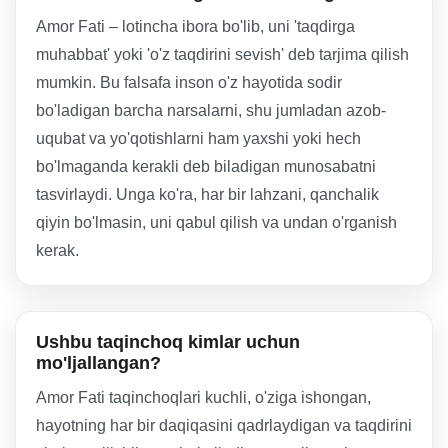
Amor Fati – lotincha ibora bo'lib, uni 'taqdirga
muhabbat' yoki 'o'z taqdirini sevish' deb tarjima qilish
mumkin. Bu falsafa inson o'z hayotida sodir
bo'ladigan barcha narsalarni, shu jumladan azob-
uqubat va yo'qotishlarni ham yaxshi yoki hech
bo'lmaganda kerakli deb biladigan munosabatni
tasvirlaydi. Unga ko'ra, har bir lahzani, qanchalik
qiyin bo'lmasin, uni qabul qilish va undan o'rganish
kerak.
Ushbu taqinchoq kimlar uchun
mo'ljallangan?
Amor Fati taqinchoqlari kuchli, o'ziga ishongan,
hayotning har bir daqiqasini qadrlaydigan va taqdirini