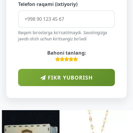
Telefon raqami (ixtiyoriy)
Raqam birovlarga ko'rsatilmaydi. Savolingizga
javob olish uchun kiritsangiz bo'ladi
Bahoni tanlang:
FIKR YUBORISH
ARAB
DIYORIDA
O'SUVCHI
KUNDUR
DARAXTINING