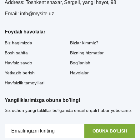
Address: Toshkent shaxar, Sergeli, yangi hayot, 98
Email: info@mysite.uz
Foydali havolalar
Biz haqimizda
Bizlar kimmiz?
Bosh sahifa
Bizning hizmatlar
Havfsiz savdo
Bog'lanish
Yetkazib berish
Havolalar
Havfsizlik tamoyillari
Yangiliklarimizga obuna bo'ling!
Siz uchun yangi takliflar bo'lganida email orqali habar yuboramiz
OBUNA BO'LISH