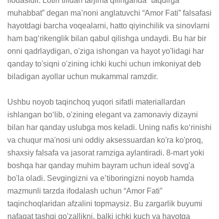
ifodasidir. Lotin tilidan tarjima qilinganda “taqdirga 
muhabbat” degan ma’noni anglatuvchi “Amor Fati” falsafasi 
hayotdagi barcha voqealarni, hatto qiyinchilik va sinovlarni 
ham bag‘rikenglik bilan qabul qilishga undaydi. Bu har bir 
onni qadrlaydigan, o'ziga ishongan va hayot yo'lidagi har 
qanday to'siqni o'zining ichki kuchi uchun imkoniyat deb 
biladigan ayollar uchun mukammal ramzdir.

Ushbu noyob taqinchoq yuqori sifatli materiallardan 
ishlangan bo‘lib, o'zining elegant va zamonaviy dizayni 
bilan har qanday uslubga mos keladi. Uning nafis ko‘rinishi 
va chuqur ma'nosi uni oddiy aksessuardan ko'ra ko'proq, 
shaxsiy falsafa va jasorat ramziga aylantiradi. 8-mart yoki 
boshqa har qanday muhim bayram uchun ideal sovg'a 
bo'la oladi. Sevgingizni va e’tiboringizni noyob hamda 
mazmunli tarzda ifodalash uchun “Amor Fati” 
taqinchoqlaridan afzalini topmaysiz. Bu zargarlik buyumi 
nafaqat tashqi go'zallikni, balki ichki kuch va hayotga 