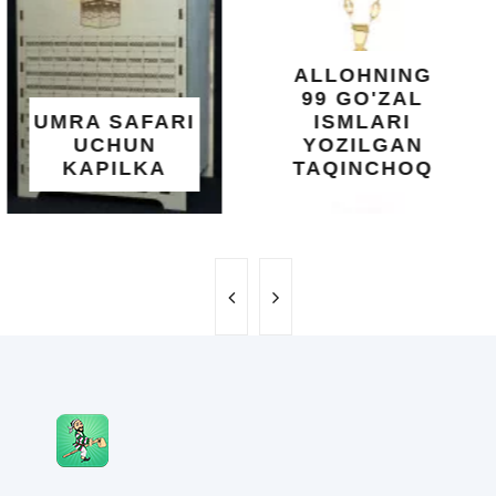
SHIFOBAXSH
YELIMI: AQL,
XOTIRA VA
ALLOHNING
UMUMIY
99 GO'ZAL
SALOMATLIK
ISMLARI
UCHUN
YOZILGAN
BEBAHO
TAQINCHOQ
NE'MAT