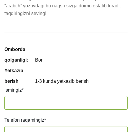
“arabch” yozuvdagi bu naqsh sizga doimo eslatib turadi: 
taqdiringizni seving!
Omborda
qolganligi:
Bor
Yetkazib
berish
1-3 kunda yetkazib berish
Ismingiz
*
Telefon raqamingiz
*