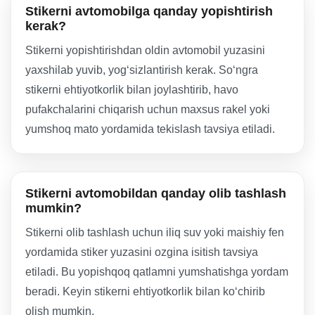
Stikerni avtomobilga qanday yopishtirish
kerak?
Stikerni yopishtirishdan oldin avtomobil yuzasini
yaxshilab yuvib, yog‘sizlantirish kerak. So‘ngra
stikerni ehtiyotkorlik bilan joylashtirib, havo
pufakchalarini chiqarish uchun maxsus rakel yoki
yumshoq mato yordamida tekislash tavsiya etiladi.
Stikerni avtomobildan qanday olib tashlash
mumkin?
Stikerni olib tashlash uchun iliq suv yoki maishiy fen
yordamida stiker yuzasini ozgina isitish tavsiya
etiladi. Bu yopishqoq qatlamni yumshatishga yordam
beradi. Keyin stikerni ehtiyotkorlik bilan ko‘chirib
olish mumkin.