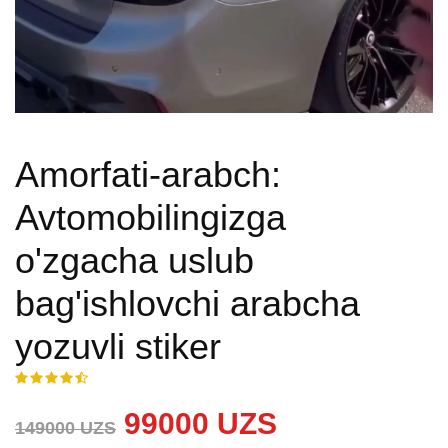
Amorfati-arabch:
Avtomobilingizga
o'zgacha uslub
bag'ishlovchi arabcha
yozuvli stiker
99000 UZS
149000 UZS