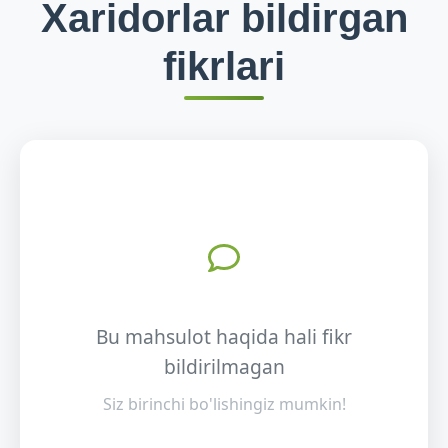
Xaridorlar bildirgan
fikrlari
Bu mahsulot haqida hali fikr
bildirilmagan
Siz birinchi bo'lishingiz mumkin!