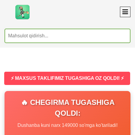
⚡ MAXSUS TAKLIFIMIZ TUGASHIGA OZ QOLDI! ⚡
🔥 CHEGIRMA TUGASHIGA
QOLDI:
Dushanba kuni narx 149000 so'mga ko'tariladi!