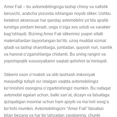
Amor Fati – bu avtomobilingizga tashqi chiroy va nafislik 
beruvchi, arabcha yozuvda ishlangan noyob stiker. Ushbu 
betakror aksessuar har qanday avtomobilni yo‘lda ajralib 
turishga yordam beradi, unga o‘ziga xos uslub va xarakter 
bag‘ishlaydi. Bizning Amor Fati stikerimiz yuqori sifatli 
materiallardan tayyorlangan bo‘lib, uzoq muddat xizmat 
qiladi va tashqi sharoitlarga, jumladan, quyosh nuri, namlik 
va harorat o‘zgarishlariga chidamli. Bu uning rangini va 
yopishqoqlik xususiyatlarini saqlab qolishini ta’minlaydi.

Stikerni oson o‘rnatish va olib tashlash imkoniyati 
mavjudligi tufayli siz istalgan vaqtda avtomobilingiz 
ko‘rinishini osongina o‘zgartirishingiz mumkin. Bu nafaqat 
avtomobil egalari uchun, balki san’at, dizayn va falsafaga 
qiziqadigan insonlar uchun ham ajoyib va ma’noli sovg‘a 
bo‘lishi mumkin. Avtomobilingizni “Amor Fati” falsafasi 
bilan bezang va har bir lahzadan zavqlaning, chunki 