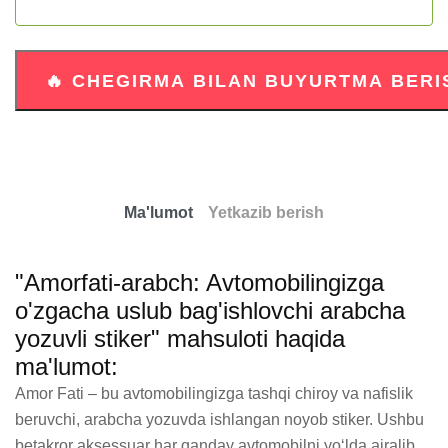
Ma'lumot
Yetkazib berish
"Amorfati-arabch: Avtomobilingizga
o'zgacha uslub bag'ishlovchi arabcha
yozuvli stiker" mahsuloti haqida
ma'lumot:
Amor Fati – bu avtomobilingizga tashqi chiroy va nafislik 
beruvchi, arabcha yozuvda ishlangan noyob stiker. Ushbu 
betakror aksessuar har qanday avtomobilni yo‘lda ajralib 