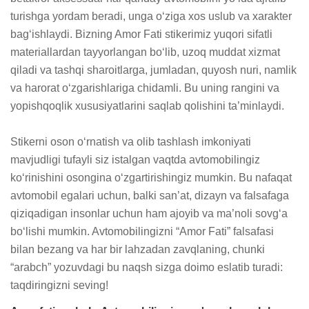
turishga yordam beradi, unga o‘ziga xos uslub va xarakter 
bag‘ishlaydi. Bizning Amor Fati stikerimiz yuqori sifatli 
materiallardan tayyorlangan bo‘lib, uzoq muddat xizmat 
qiladi va tashqi sharoitlarga, jumladan, quyosh nuri, namlik 
va harorat o‘zgarishlariga chidamli. Bu uning rangini va 
yopishqoqlik xususiyatlarini saqlab qolishini ta’minlaydi.

Stikerni oson o‘rnatish va olib tashlash imkoniyati 
mavjudligi tufayli siz istalgan vaqtda avtomobilingiz 
ko‘rinishini osongina o‘zgartirishingiz mumkin. Bu nafaqat 
avtomobil egalari uchun, balki san’at, dizayn va falsafaga 
qiziqadigan insonlar uchun ham ajoyib va ma’noli sovg‘a 
bo‘lishi mumkin. Avtomobilingizni “Amor Fati” falsafasi 
bilan bezang va har bir lahzadan zavqlaning, chunki 
“arabch” yozuvdagi bu naqsh sizga doimo eslatib turadi: 
taqdiringizni seving!