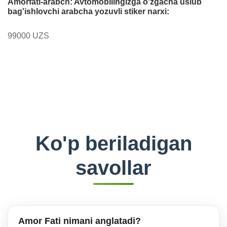
Amorfati-arabch: Avtomobilingizga o'zgacha uslub
bag'ishlovchi arabcha yozuvli stiker narxi:
99000 UZS
Ko'p beriladigan
savollar
Amor Fati nimani anglatadi?