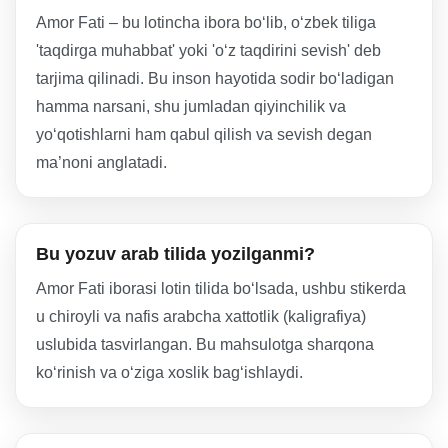
Amor Fati – bu lotincha ibora bo‘lib, o‘zbek tiliga
'taqdirga muhabbat' yoki 'o‘z taqdirini sevish' deb
tarjima qilinadi. Bu inson hayotida sodir bo‘ladigan
hamma narsani, shu jumladan qiyinchilik va
yo‘qotishlarni ham qabul qilish va sevish degan
ma’noni anglatadi.
Bu yozuv arab tilida yozilganmi?
Amor Fati iborasi lotin tilida bo‘lsada, ushbu stikerda
u chiroyli va nafis arabcha xattotlik (kaligrafiya)
uslubida tasvirlangan. Bu mahsulotga sharqona
ko‘rinish va o‘ziga xoslik bag‘ishlaydi.