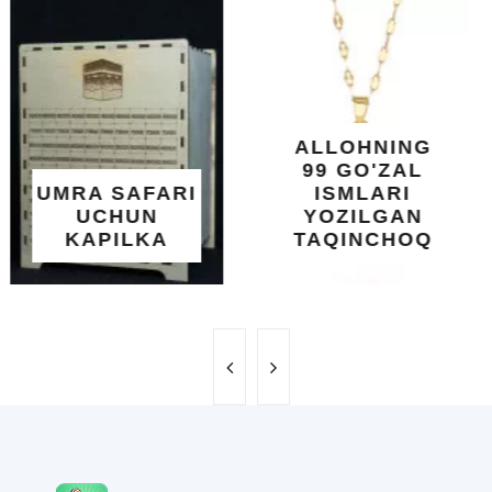
O'SUVCHI
KUNDUR
DARAXTINING
SHIFOBAXSH
YELIMI: AQL,
XOTIRA VA
ALLOHNING
UMUMIY
99 GO'ZAL
SALOMATLIK
ISMLARI
UCHUN
YOZILGAN
BEBAHO
TAQINCHOQ
NE'MAT