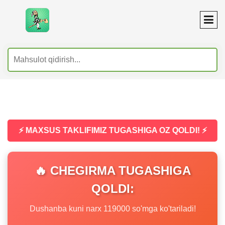
⚡ MAXSUS TAKLIFIMIZ TUGASHIGA OZ QOLDI! ⚡
🔥 CHEGIRMA TUGASHIGA
QOLDI:
Dushanba kuni narx 119000 so'mga ko'tariladi!