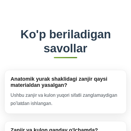
Ko'p beriladigan
savollar
Anatomik yurak shaklidagi zanjir qaysi
materialdan yasalgan?
Ushbu zanjir va kulon yuqori sifatli zanglamaydigan
po'latdan ishlangan.
Zanjir va kulon qanday o'lchamda?