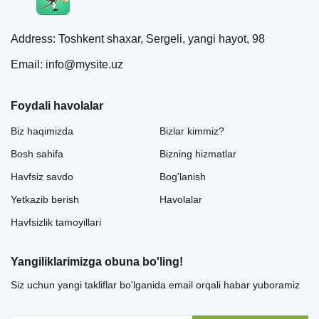
Address: Toshkent shaxar, Sergeli, yangi hayot, 98
Email: info@mysite.uz
Foydali havolalar
Biz haqimizda
Bizlar kimmiz?
Bosh sahifa
Bizning hizmatlar
Havfsiz savdo
Bog'lanish
Yetkazib berish
Havolalar
Havfsizlik tamoyillari
Yangiliklarimizga obuna bo'ling!
Siz uchun yangi takliflar bo'lganida email orqali habar yuboramiz