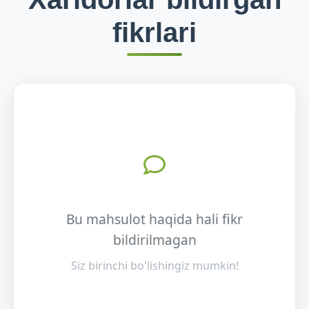
fikrlari
Bu mahsulot haqida hali fikr
bildirilmagan
Siz birinchi bo'lishingiz mumkin!