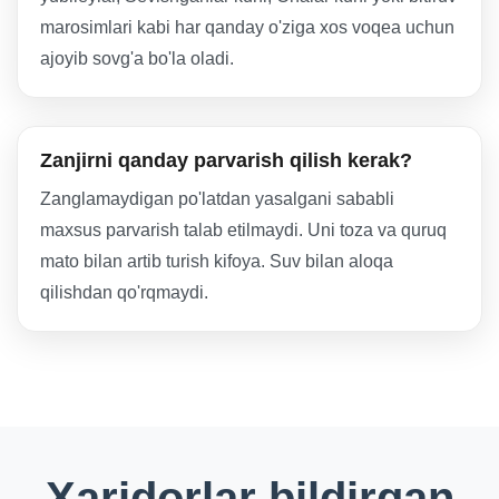
marosimlari kabi har qanday o'ziga xos voqea uchun
ajoyib sovg'a bo'la oladi.
Zanjirni qanday parvarish qilish kerak?
Zanglamaydigan po'latdan yasalgani sababli
maxsus parvarish talab etilmaydi. Uni toza va quruq
mato bilan artib turish kifoya. Suv bilan aloqa
qilishdan qo'rqmaydi.
Xaridorlar bildirgan