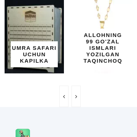
KUNDU
DARAXTIN
SHIFOBA
YELIMI: A
XOTIRA 
ALLOHNING
UMUMI
99 GO'ZAL
SALOMAT
ARI
ISMLARI
UCHU
N
YOZILGAN
BEBAH
A
TAQINCHOQ
NE'MA