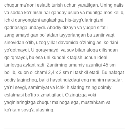
chuqur ma'noni eslatib turish uchun yaratilgan. Uning nafis 
va sodda ko'rinishi har qanday uslub va muhitga mos kelib, 
ichki dunyongizni anglashga, his-tuyg'ularingizni 
qadrlashga undaydi. Abadiy dizayn va yuqori sifatli 
zanglamaydigan po'latdan tayyorlangan bu zanjir vaqt 
sinovidan o'tib, uzoq yillar davomida o'zining asl ko'rkini 
yo'qotmaydi. U qoraymaydi va suv bilan aloqa qilishdan 
qo'rqmaydi, bu esa uni kundalik taqish uchun ideal 
tanlovga aylantiradi. Zanjirning umumiy uzunligi 45 sm 
bo'lib, kulon o'lchami 2,4 x 2 sm ni tashkil etadi. Bu nafaqat 
oddiy taqinchoq, balki hayotingizdagi eng muhim narsalar, 
ya'ni sevgi, samimiyat va ichki hislaringizning doimiy 
eslatmasi bo'lib xizmat qiladi. O'zingizga yoki 
yaqinlaringizga chuqur ma'noga ega, mustahkam va 
ko'rkam sovg'a ulashing.