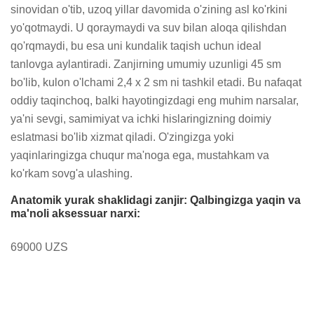
sinovidan o'tib, uzoq yillar davomida o'zining asl ko'rkini 
yo'qotmaydi. U qoraymaydi va suv bilan aloqa qilishdan 
qo'rqmaydi, bu esa uni kundalik taqish uchun ideal 
tanlovga aylantiradi. Zanjirning umumiy uzunligi 45 sm 
bo'lib, kulon o'lchami 2,4 x 2 sm ni tashkil etadi. Bu nafaqat 
oddiy taqinchoq, balki hayotingizdagi eng muhim narsalar, 
ya'ni sevgi, samimiyat va ichki hislaringizning doimiy 
eslatmasi bo'lib xizmat qiladi. O'zingizga yoki 
yaqinlaringizga chuqur ma'noga ega, mustahkam va 
ko'rkam sovg'a ulashing.
Anatomik yurak shaklidagi zanjir: Qalbingizga yaqin va
ma'noli aksessuar narxi:
69000 UZS