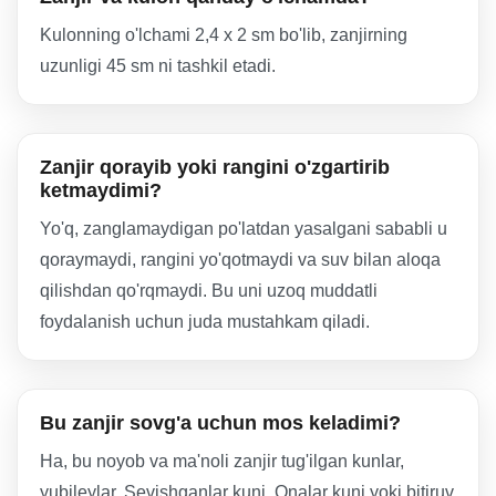
Kulonning o'lchami 2,4 x 2 sm bo'lib, zanjirning
uzunligi 45 sm ni tashkil etadi.
Zanjir qorayib yoki rangini o'zgartirib
ketmaydimi?
Yo'q, zanglamaydigan po'latdan yasalgani sababli u
qoraymaydi, rangini yo'qotmaydi va suv bilan aloqa
qilishdan qo'rqmaydi. Bu uni uzoq muddatli
foydalanish uchun juda mustahkam qiladi.
Bu zanjir sovg'a uchun mos keladimi?
Ha, bu noyob va ma'noli zanjir tug'ilgan kunlar,
yubileylar, Sevishganlar kuni, Onalar kuni yoki bitiruv