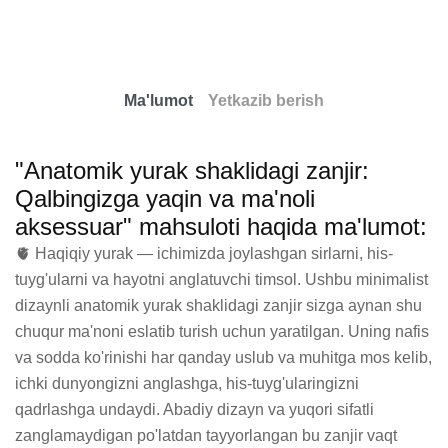
Ma'lumot
Yetkazib berish
"Anatomik yurak shaklidagi zanjir:
Qalbingizga yaqin va ma'noli
aksessuar" mahsuloti haqida ma'lumot:
🫀 Haqiqiy yurak — ichimizda joylashgan sirlarni, his-
tuyg'ularni va hayotni anglatuvchi timsol. Ushbu minimalist 
dizaynli anatomik yurak shaklidagi zanjir sizga aynan shu 
chuqur ma'noni eslatib turish uchun yaratilgan. Uning nafis 
va sodda ko'rinishi har qanday uslub va muhitga mos kelib, 
ichki dunyongizni anglashga, his-tuyg'ularingizni 
qadrlashga undaydi. Abadiy dizayn va yuqori sifatli 
zanglamaydigan po'latdan tayyorlangan bu zanjir vaqt 