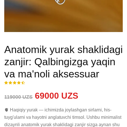
Anatomik yurak shaklidagi
zanjir: Qalbingizga yaqin
va ma'noli aksessuar
69000 UZS
119000 UZS
🫀 Haqiqiy yurak — ichimizda joylashgan sirlarni, his-
tuyg'ularni va hayotni anglatuvchi timsol. Ushbu minimalist 
dizaynli anatomik yurak shaklidagi zanjir sizga aynan shu 