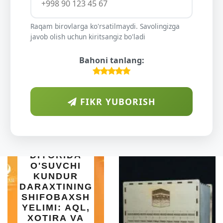
Raqam birovlarga ko'rsatilmaydi. Savolingizga
javob olish uchun kiritsangiz bo'ladi
Bahoni tanlang:
FIKR YUBORISH
AB
RIDA
VCHI
DUR
INING
BAXSH
INTEX
: AQL,
SET BA
A VA
| 183X5