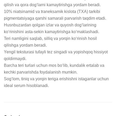
qilish va qora dog‘larni kamaytirishga yordam beradi.

10% niatsinamid va traneksamik kislota (TXA) tarkibi 
pigmentatsiyaga qarshi samarali parvarish taqdim etadi.

Husnbuzardan qolgan izlar va quyosh dog‘larining 
ko‘rinishini asta-sekin kamaytirishga ko‘maklashadi.

Teri namligini saqlab, silliq va yorqin ko‘rinish hosil 
qilishga yordam beradi.

Yengil teksturasi tufayli tez singadi va yopishqoq hissiyot 
qoldirmaydi.

Barcha teri turlari uchun mos bo‘lib, kundalik ertalab va 
kechki parvarishda foydalanish mumkin.

Sog‘lom, tiniq va yorqin teriga erishishni istaganlar uchun 
ideal serum hisoblanadi.