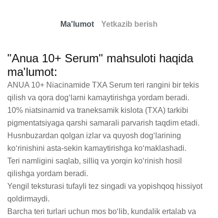
Ma'lumot
Yetkazib berish
"Anua 10+ Serum" mahsuloti haqida
ma'lumot:
ANUA 10+ Niacinamide TXA Serum teri rangini bir tekis 
qilish va qora dog‘larni kamaytirishga yordam beradi.

10% niatsinamid va traneksamik kislota (TXA) tarkibi 
pigmentatsiyaga qarshi samarali parvarish taqdim etadi.

Husnbuzardan qolgan izlar va quyosh dog‘larining 
ko‘rinishini asta-sekin kamaytirishga ko‘maklashadi.

Teri namligini saqlab, silliq va yorqin ko‘rinish hosil 
qilishga yordam beradi.

Yengil teksturasi tufayli tez singadi va yopishqoq hissiyot 
qoldirmaydi.

Barcha teri turlari uchun mos bo‘lib, kundalik ertalab va 