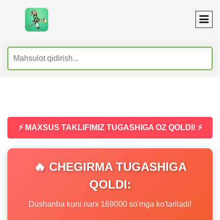
⚡ MAXSUS TAKLIFIMIZ TUGASHIGA OZ QOLDI! ⚡
🔥 CHEGIRMA TUGASHIGA
QOLDI:
Dushanba kuni narx 169000 so'mga ko'tariladi!