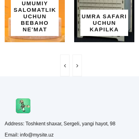
MIY
OS
ATLIK
O'RNAT
UN
UMRA SAFARI
YOZ
AHO
UCHUN
SALQIN
MAT
KAPILKA
MAR
Address: Toshkent shaxar, Sergeli, yangi hayot, 98
Email: info@mysite.uz