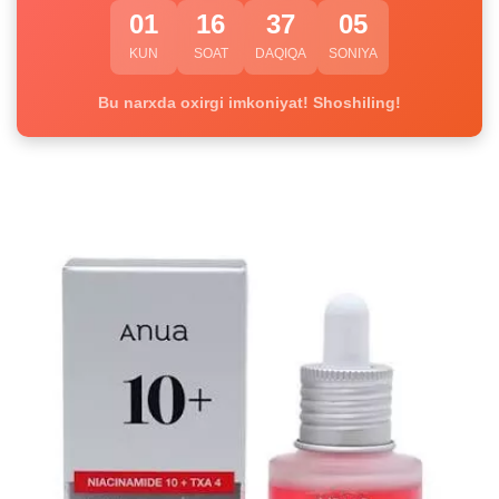
01
16
37
04
KUN
SOAT
DAQIQA
SONIYA
Bu narxda oxirgi imkoniyat! Shoshiling!