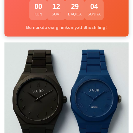
00
12
29
03
KUN
SOAT
DAQIQA
SONIYA
Bu narxda oxirgi imkoniyat! Shoshiling!