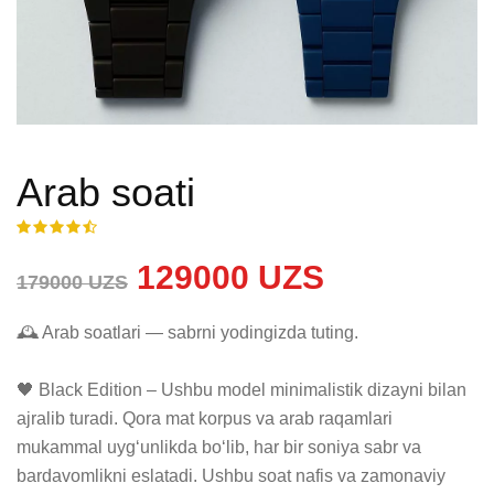
Arab soati
129000 UZS
179000 UZS
🕰 Arab soatlari — sabrni yodingizda tuting.

🖤 Black Edition – Ushbu model minimalistik dizayni bilan 
ajralib turadi. Qora mat korpus va arab raqamlari 
mukammal uyg‘unlikda bo‘lib, har bir soniya sabr va 
bardavomlikni eslatadi. Ushbu soat nafis va zamonaviy 