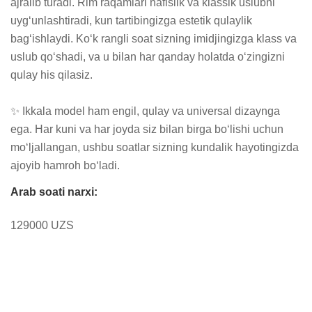
ajralib turadi. Rim raqamlari nafislik va klassik uslubni 
uyg‘unlashtiradi, kun tartibingizga estetik qulaylik 
bag‘ishlaydi. Ko‘k rangli soat sizning imidjingizga klass va 
uslub qo‘shadi, va u bilan har qanday holatda o‘zingizni 
qulay his qilasiz.

✨ Ikkala model ham engil, qulay va universal dizaynga 
ega. Har kuni va har joyda siz bilan birga bo‘lishi uchun 
mo‘ljallangan, ushbu soatlar sizning kundalik hayotingizda 
ajoyib hamroh bo‘ladi.
Arab soati narxi:
129000 UZS