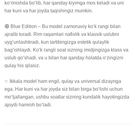
ko‘rinishda bo‘lib, har qanday kiyimga mos keladi va uni 
har kuni va har joyda taqishingiz mumkin.

🔵 Blue Edition – Bu model zamonaviy ko‘k rangi bilan 
ajralib turadi. Rim raqamlari nafislik va klassik uslubni 
uyg‘unlashtiradi, kun tartibingizga estetik qulaylik 
bag‘ishlaydi. Ko‘k rangli soat sizning imidjingizga klass va 
uslub qo‘shadi, va u bilan har qanday holatda o‘zingizni 
qulay his qilasiz.

✨ Ikkala model ham engil, qulay va universal dizaynga 
ega. Har kuni va har joyda siz bilan birga bo‘lishi uchun 
mo‘ljallangan, ushbu soatlar sizning kundalik hayotingizda 
ajoyib hamroh bo‘ladi.