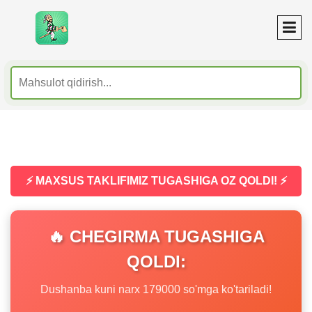
⚡ MAXSUS TAKLIFIMIZ TUGASHIGA OZ QOLDI! ⚡
🔥 CHEGIRMA TUGASHIGA
QOLDI:
Dushanba kuni narx 179000 so'mga ko'tariladi!