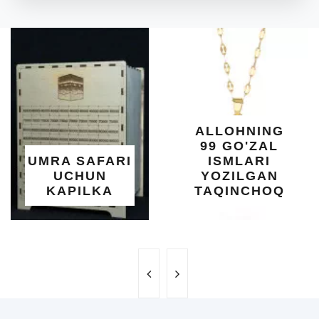
A
DI
O'
KU
DARA
SHIF
YELI
XOT
ALLOHNING
UM
99 GO'ZAL
SAL
 SAFARI
ISMLARI
U
CHUN
YOZILGAN
BE
PILKA
TAQINCHOQ
N