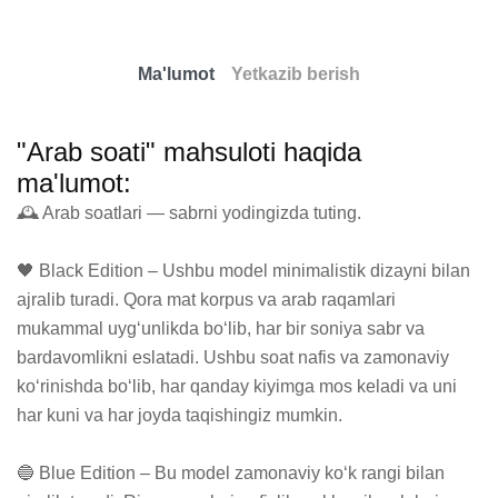
Ma'lumot
Yetkazib berish
"Arab soati" mahsuloti haqida
ma'lumot:
🕰 Arab soatlari — sabrni yodingizda tuting.

🖤 Black Edition – Ushbu model minimalistik dizayni bilan 
ajralib turadi. Qora mat korpus va arab raqamlari 
mukammal uyg‘unlikda bo‘lib, har bir soniya sabr va 
bardavomlikni eslatadi. Ushbu soat nafis va zamonaviy 
ko‘rinishda bo‘lib, har qanday kiyimga mos keladi va uni 
har kuni va har joyda taqishingiz mumkin.

🔵 Blue Edition – Bu model zamonaviy ko‘k rangi bilan 