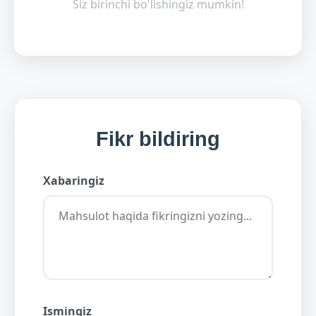
Siz birinchi bo'lishingiz mumkin!
Fikr bildiring
Xabaringiz
Ismingiz