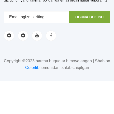
Siz uchun yangi takliflar bo'lganida email orqali habar yuboramiz
OBUNA BO'LISH
Copyright ©2023 barcha huquqlar himoyalangan | Shablon
Colorlib
tomonidan ishlab chiqilgan