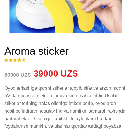
Aroma sticker
39000 UZS
89000 UZS
Oyoq terlashiga qarshi stikerlar ajoyib sifat va arzon narxni 
o'zida mujassam etgan innovatsion mahsulotdir. Ushbu 
stikerlar terining nafas olishiga imkon berib, oyoqlarda 
hosil bo'ladigan noqulay hid va namlikni samarali ravishda 
bartaraf etadi. Oson qo'llanilishi tufayli ularni har kuni 
foydalanish mumkin, va ular har qanday turdagi poyabzal 