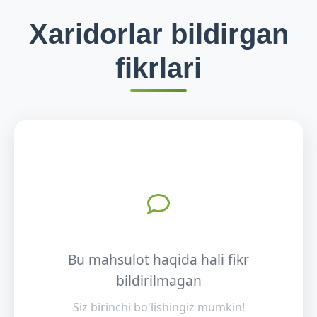
Xaridorlar bildirgan
fikrlari
Bu mahsulot haqida hali fikr
bildirilmagan
Siz birinchi bo'lishingiz mumkin!