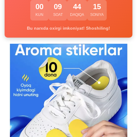
00
09
44
14
KUN
SOAT
DAQIQA
SONIYA
Bu narxda oxirgi imkoniyat! Shoshiling!