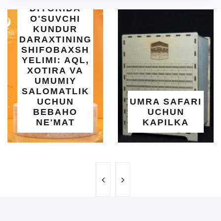
DIYORIDA
O'SUVCHI
KUNDUR
DARAXTINING
SHIFOBAXSH
YELIMI: AQL,
XOTIRA VA
UMUMIY
SALOMATLIK
UCHUN
UMRA SAFARI
BEBAHO
UCHUN
NE'MAT
KAPILKA