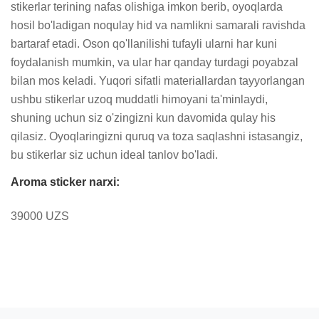
stikerlar terining nafas olishiga imkon berib, oyoqlarda 
hosil bo'ladigan noqulay hid va namlikni samarali ravishda 
bartaraf etadi. Oson qo'llanilishi tufayli ularni har kuni 
foydalanish mumkin, va ular har qanday turdagi poyabzal 
bilan mos keladi. Yuqori sifatli materiallardan tayyorlangan 
ushbu stikerlar uzoq muddatli himoyani ta'minlaydi, 
shuning uchun siz o'zingizni kun davomida qulay his 
qilasiz. Oyoqlaringizni quruq va toza saqlashni istasangiz, 
bu stikerlar siz uchun ideal tanlov bo'ladi.
Aroma sticker narxi:
39000 UZS