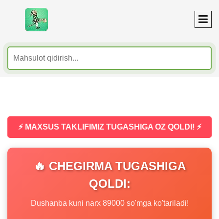
⚡ MAXSUS TAKLIFIMIZ TUGASHIGA OZ QOLDI! ⚡
🔥 CHEGIRMA TUGASHIGA
QOLDI:
Dushanba kuni narx 89000 so'mga ko'tariladi!