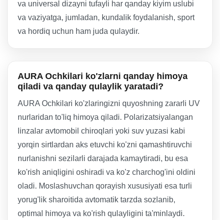
va universal dizayni tufayli har qanday kiyim uslubi
va vaziyatga, jumladan, kundalik foydalanish, sport
va hordiq uchun ham juda qulaydir.
AURA Ochkilari ko'zlarni qanday himoya
qiladi va qanday qulaylik yaratadi?
AURA Ochkilari ko'zlaringizni quyoshning zararli UV
nurlaridan to'liq himoya qiladi. Polarizatsiyalangan
linzalar avtomobil chiroqlari yoki suv yuzasi kabi
yorqin sirtlardan aks etuvchi ko'zni qamashtiruvchi
nurlanishni sezilarli darajada kamaytiradi, bu esa
ko'rish aniqligini oshiradi va ko'z charchog'ini oldini
oladi. Moslashuvchan qorayish xususiyati esa turli
yorug'lik sharoitida avtomatik tarzda sozlanib,
optimal himoya va ko'rish qulayligini ta'minlaydi.