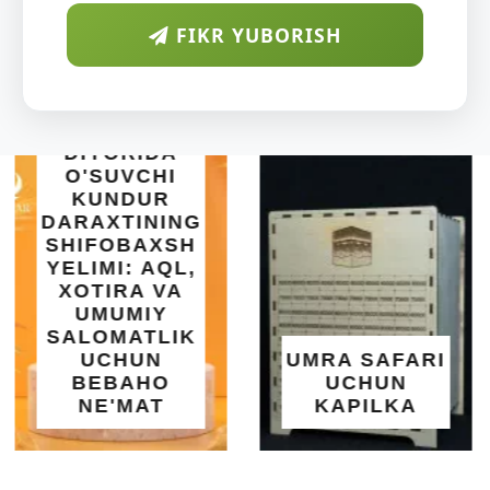
FIKR YUBORISH
INTEX EASY
SET BASSEY
| 183X51 SM |
OSON
O'RNATILUVC
UMRA SAFARI
YOZGI
UCHUN
SALQINLIK V
KAPILKA
MAROQ