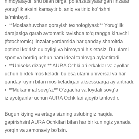
himoyalaydi, shu bilan birga, polarizatsiyalangan linzalar 
yorug‘lik aksini kamaytirib, aniq va tiniq ko‘rishni 
ta’minlaydi.

•  **Moslashuvchan qorayish texnologiyasi:** Yorug‘lik 
darajasiga qarab avtomatik ravishda to‘q rangga kiruvchi 
(fotochromic) linzalar yordamida har qanday sharoitda 
optimal ko‘rish qulayligi va himoyani his etasiz. Bu ularni 
sport va hordiq uchun ham ideal tanlovga aylantiradi.

•  **Uniseks dizayn:** AURA Ochkilari erkaklar va ayollar 
uchun birdek mos keladi, bu esa ularni universal va har 
qanday kiyim bilan mos keladigan aksessuarga aylantiradi.

•  **Mukammal sovg‘a:** O‘zgacha va foydali sovg‘a 
izlayotganlar uchun AURA Ochkilari ajoyib tanlovdir.

Bugun kiying va ertaga sizning uslubingiz haqida 
gapirishsin! AURA Ochkilari bilan har bir kuningiz yanada 
yorqin va zamonaviy bo‘lsin.