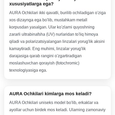
xususiyatlarga ega?
AURA Ochkilari ikki qavatli, burilib ochiladigan o'ziga
xos dizaynga ega bo'lib, mustahkam metall
korpusdan yasalgan. Ular ko'zlarni quyoshning
zararli ultrabinafsha (UV) nurlaridan to'liq himoya
qiladi va polarizatsiyalangan linzalari yorug'lik aksini
kamaytiradi. Eng muhimi, linzalar yorug'lik
darajasiga qarab rangini o'zgartiradigan
moslashuvchan qorayish (fotochromic)
texnologiyasiga ega.
AURA Ochkilari kimlarga mos keladi?
AURA Ochkilari uniseks model bo'lib, erkaklar va
ayollar uchun birdek mos keladi. Ularning zamonaviy