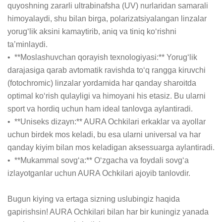
quyoshning zararli ultrabinafsha (UV) nurlaridan samarali 
himoyalaydi, shu bilan birga, polarizatsiyalangan linzalar 
yorug‘lik aksini kamaytirib, aniq va tiniq ko‘rishni 
ta’minlaydi.

•  **Moslashuvchan qorayish texnologiyasi:** Yorug‘lik 
darajasiga qarab avtomatik ravishda to‘q rangga kiruvchi 
(fotochromic) linzalar yordamida har qanday sharoitda 
optimal ko‘rish qulayligi va himoyani his etasiz. Bu ularni 
sport va hordiq uchun ham ideal tanlovga aylantiradi.

•  **Uniseks dizayn:** AURA Ochkilari erkaklar va ayollar 
uchun birdek mos keladi, bu esa ularni universal va har 
qanday kiyim bilan mos keladigan aksessuarga aylantiradi.

•  **Mukammal sovg‘a:** O‘zgacha va foydali sovg‘a 
izlayotganlar uchun AURA Ochkilari ajoyib tanlovdir.

Bugun kiying va ertaga sizning uslubingiz haqida 
gapirishsin! AURA Ochkilari bilan har bir kuningiz yanada 