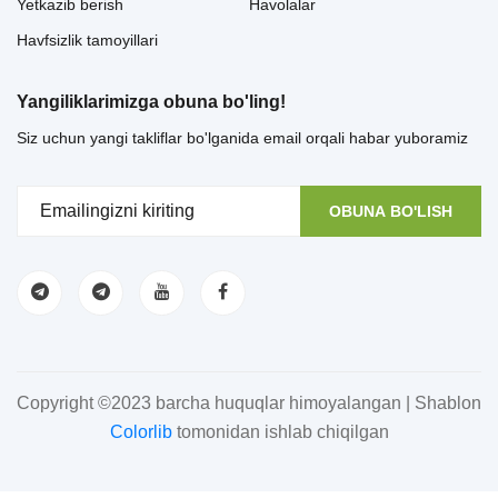
Yetkazib berish
Havolalar
Havfsizlik tamoyillari
Yangiliklarimizga obuna bo'ling!
Siz uchun yangi takliflar bo'lganida email orqali habar yuboramiz
OBUNA BO'LISH
Copyright ©2023 barcha huquqlar himoyalangan | Shablon
Colorlib
tomonidan ishlab chiqilgan