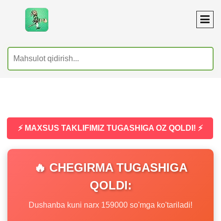
⚡ MAXSUS TAKLIFIMIZ TUGASHIGA OZ QOLDI! ⚡
🔥 CHEGIRMA TUGASHIGA
QOLDI:
Dushanba kuni narx 159000 so'mga ko'tariladi!