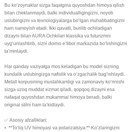
Bu ko‘zoynaklar sizga faqatgina quyoshdan himoya qilish 
bilan cheklanmaydi, balki individualligingizni, noyob 
uslubingizni va texnologiyalarga bo‘lgan muhabbatingizni 
ham namoyish etadi. Ikki qavatli, burilib ochiladigan 
dizayni bilan AURA Ochkilari klassika va futurizmni 
uyg‘unlashtirib, sizni doimo e’tibor markazida bo‘lishingizni 
ta’minlaydi.

Har qanday vaziyatga mos keladigan bu model sizning 
kundalik uslubingizga nafislik va o‘zgachalik bag‘ishlaydi. 
Metall korpusining mustahkamligi va zamonaviy ko‘rinishi 
sizga uzoq muddat xizmat qiladi, qopqoq dizayni esa 
nafaqat quyoshdan mukammal himoya beradi, balki 
original stilni ham ta’kidlaydi.

✅ Asosiy afzalliklari:

•  **To‘liq UV himoyasi va polarizatsiya:** Ko‘zlaringizni 