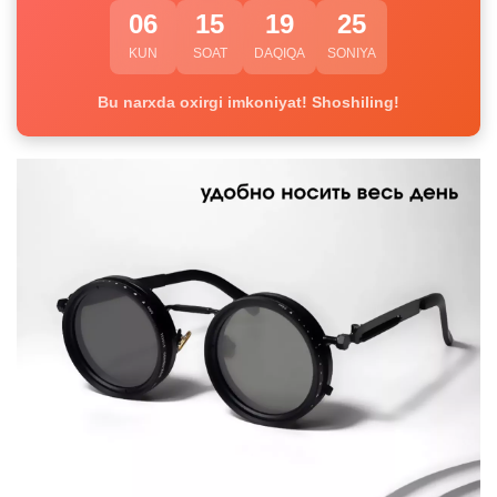
06
15
19
25
KUN
SOAT
DAQIQA
SONIYA
Bu narxda oxirgi imkoniyat! Shoshiling!