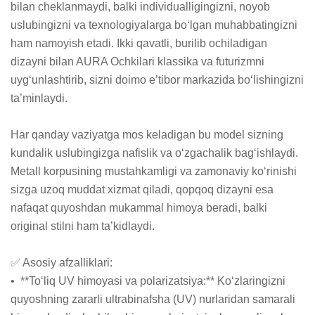
bilan cheklanmaydi, balki individualligingizni, noyob 
uslubingizni va texnologiyalarga bo‘lgan muhabbatingizni 
ham namoyish etadi. Ikki qavatli, burilib ochiladigan 
dizayni bilan AURA Ochkilari klassika va futurizmni 
uyg‘unlashtirib, sizni doimo e’tibor markazida bo‘lishingizni 
ta’minlaydi.

Har qanday vaziyatga mos keladigan bu model sizning 
kundalik uslubingizga nafislik va o‘zgachalik bag‘ishlaydi. 
Metall korpusining mustahkamligi va zamonaviy ko‘rinishi 
sizga uzoq muddat xizmat qiladi, qopqoq dizayni esa 
nafaqat quyoshdan mukammal himoya beradi, balki 
original stilni ham ta’kidlaydi.

✅ Asosiy afzalliklari:

•  **To‘liq UV himoyasi va polarizatsiya:** Ko‘zlaringizni 
quyoshning zararli ultrabinafsha (UV) nurlaridan samarali 