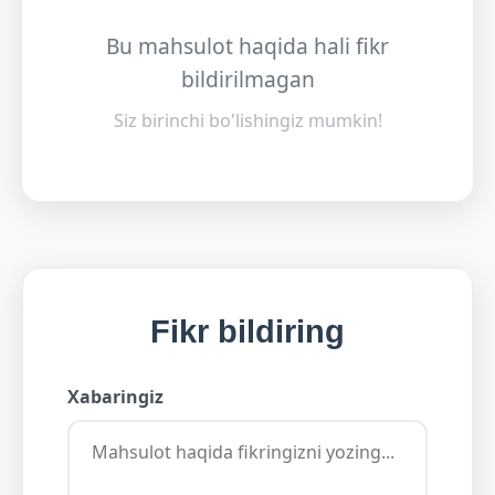
Bu mahsulot haqida hali fikr
bildirilmagan
Siz birinchi bo'lishingiz mumkin!
Fikr bildiring
Xabaringiz