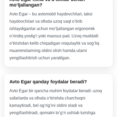
moʻljallangan?
Avto Egar – bu avtomobil haydovchilari, taksi
haydovchilari va ofisda uzoq vaqt oʻtirib
ishlaydiganlar uchun moʻljallangan ergonomik
oʻrindiq yostigʻi yoki maxsus pad. Uzoq muddatli
oʻtirishdan kelib chiqadigan noqulaylik va sogʻliq
muammolarining oldini olish hamda ularni
yengillashtirish uchun yaratilgan.
Avto Egar qanday foydalar beradi?
Avto Egar bir qancha muhim foydalar beradi: uzoq
safarlarda va ofisda oʻtirishda charchoqni
kamaytiradi, bel ogʻrigʻini oldini oladi va
yengillashtiradi, qomatni toʻgʻri ushlab turishga