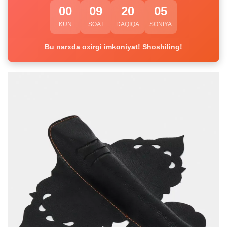
00
09
20
05
KUN
SOAT
DAQIQA
SONIYA
Bu narxda oxirgi imkoniyat! Shoshiling!