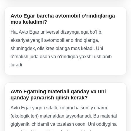
Avto Egar barcha avtomobil oʻrindiqlariga
mos keladimi?
Ha, Avto Egar universal dizaynga ega boʻlib,
aksariyat yengil avtomobillar oʻrindiqlariga,
shuningdek, ofis kreslolariga mos keladi. Uni
oʻrnatish juda oson va oʻrindiqda yaxshi ushlanib
turadi.
Avto Egarning materiali qanday va uni
qanday parvarish qilish kerak?
Avto Egar yuqori sifatli, koʻpincha sunʼiy charm
(ekologik teri) materialdan tayyorlanadi. Bu material
gigiyenik, chidamli va tozalash oson. Uni oddiygina