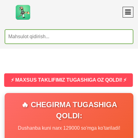
⚡ MAXSUS TAKLIFIMIZ TUGASHIGA OZ QOLDI! ⚡
🔥 CHEGIRMA TUGASHIGA
QOLDI:
Dushanba kuni narx 129000 so'mga ko'tariladi!