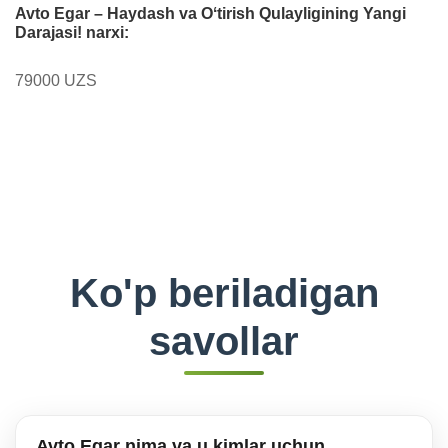
Avto Egar – Haydash va Oʻtirish Qulayligining Yangi
Darajasi! narxi:
79000 UZS
Ko'p beriladigan
savollar
Avto Egar nima va u kimlar uchun