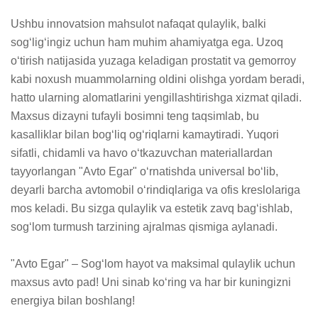
Ushbu innovatsion mahsulot nafaqat qulaylik, balki 
sogʻligʻingiz uchun ham muhim ahamiyatga ega. Uzoq 
oʻtirish natijasida yuzaga keladigan prostatit va gemorroy 
kabi noxush muammolarning oldini olishga yordam beradi, 
hatto ularning alomatlarini yengillashtirishga xizmat qiladi. 
Maxsus dizayni tufayli bosimni teng taqsimlab, bu 
kasalliklar bilan bogʻliq ogʻriqlarni kamaytiradi. Yuqori 
sifatli, chidamli va havo oʻtkazuvchan materiallardan 
tayyorlangan "Avto Egar" oʻrnatishda universal boʻlib, 
deyarli barcha avtomobil oʻrindiqlariga va ofis kreslolariga 
mos keladi. Bu sizga qulaylik va estetik zavq bagʻishlab, 
sogʻlom turmush tarzining ajralmas qismiga aylanadi.

"Avto Egar" – Sogʻlom hayot va maksimal qulaylik uchun 
maxsus avto pad! Uni sinab koʻring va har bir kuningizni 
energiya bilan boshlang!