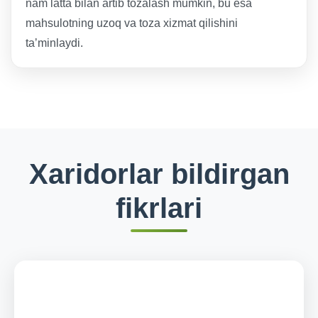
nam latta bilan artib tozalash mumkin, bu esa
mahsulotning uzoq va toza xizmat qilishini
taʼminlaydi.
Xaridorlar bildirgan
fikrlari