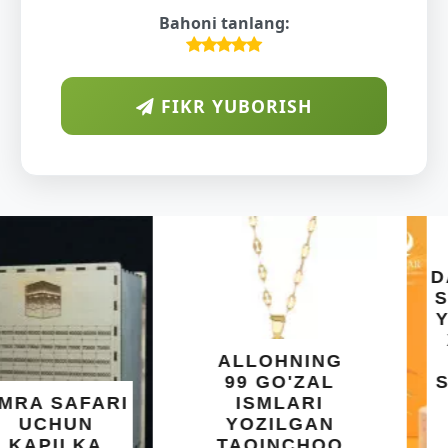
Bahoni tanlang:
FIKR YUBORISH
ARAB
DIYORIDA
O'SUVCHI
KUNDUR
DARAXTINING
SHIFOBAXSH
YELIMI: AQL,
XOTIRA VA
ALLOHNING
UMUMIY
99 GO'ZAL
SALOMATLIK
ISMLARI
UCHUN
YOZILGAN
BEBAHO
TAQINCHOQ
NE'MAT