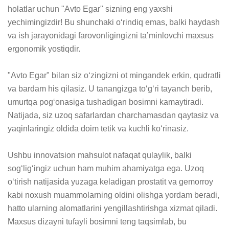
holatlar uchun "Avto Egar" sizning eng yaxshi 
yechimingizdir! Bu shunchaki oʻrindiq emas, balki haydash 
va ish jarayonidagi farovonligingizni taʼminlovchi maxsus 
ergonomik yostiqdir.

"Avto Egar" bilan siz oʻzingizni ot mingandek erkin, qudratli 
va bardam his qilasiz. U tanangizga toʻgʻri tayanch berib, 
umurtqa pogʻonasiga tushadigan bosimni kamaytiradi. 
Natijada, siz uzoq safarlardan charchamasdan qaytasiz va 
yaqinlaringiz oldida doim tetik va kuchli koʻrinasiz.

Ushbu innovatsion mahsulot nafaqat qulaylik, balki 
sogʻligʻingiz uchun ham muhim ahamiyatga ega. Uzoq 
oʻtirish natijasida yuzaga keladigan prostatit va gemorroy 
kabi noxush muammolarning oldini olishga yordam beradi, 
hatto ularning alomatlarini yengillashtirishga xizmat qiladi. 
Maxsus dizayni tufayli bosimni teng taqsimlab, bu 