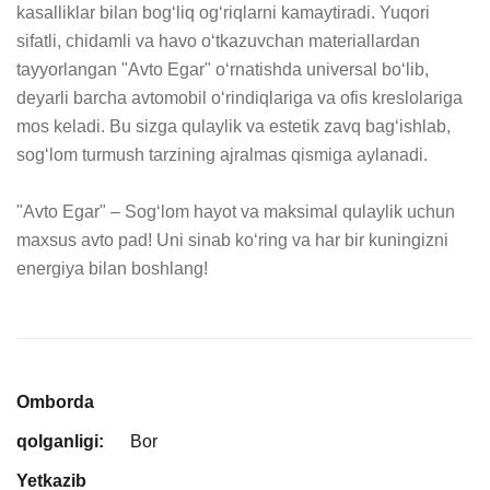
kasalliklar bilan bogʻliq ogʻriqlarni kamaytiradi. Yuqori 
sifatli, chidamli va havo oʻtkazuvchan materiallardan 
tayyorlangan "Avto Egar" oʻrnatishda universal boʻlib, 
deyarli barcha avtomobil oʻrindiqlariga va ofis kreslolariga 
mos keladi. Bu sizga qulaylik va estetik zavq bagʻishlab, 
sogʻlom turmush tarzining ajralmas qismiga aylanadi.

"Avto Egar" – Sogʻlom hayot va maksimal qulaylik uchun 
maxsus avto pad! Uni sinab koʻring va har bir kuningizni 
energiya bilan boshlang!
Omborda
qolganligi:
Bor
Yetkazib