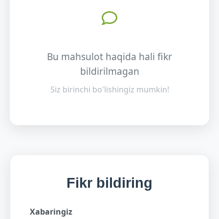
Bu mahsulot haqida hali fikr
bildirilmagan
Siz birinchi bo'lishingiz mumkin!
Fikr bildiring
Xabaringiz