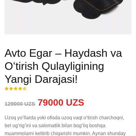
Avto Egar – Haydash va
Oʻtirish Qulayligining
Yangi Darajasi!
79000 UZS
129000 UZS
Uzoq yoʻllarda yoki ofisda uzoq vaqt oʻtirish charchoqni, 
bel ogʻrigʻini va salomatlik bilan bogʻliq boshqa 
muammolarni keltirib chiqarishi mumkin. Aynan shunday 