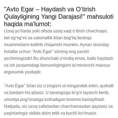
"Avto Egar – Haydash va Oʻtirish
Qulayligining Yangi Darajasi!" mahsuloti
haqida ma'lumot:
Uzoq yoʻllarda yoki ofisda uzoq vaqt oʻtirish charchoqni, 
bel ogʻrigʻini va salomatlik bilan bogʻliq boshqa 
muammolarni keltirib chiqarishi mumkin. Aynan shunday 
holatlar uchun "Avto Egar" sizning eng yaxshi 
yechimingizdir! Bu shunchaki oʻrindiq emas, balki haydash 
va ish jarayonidagi farovonligingizni taʼminlovchi maxsus 
ergonomik yostiqdir.

"Avto Egar" bilan siz oʻzingizni ot mingandek erkin, qudratli 
va bardam his qilasiz. U tanangizga toʻgʻri tayanch berib, 
umurtqa pogʻonasiga tushadigan bosimni kamaytiradi. 
Natijada, siz uzoq safarlardan charchamasdan qaytasiz va 
yaqinlaringiz oldida doim tetik va kuchli koʻrinasiz.
