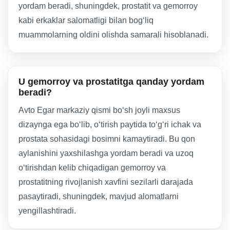
yordam beradi, shuningdek, prostatit va gemorroy
kabi erkaklar salomatligi bilan bogʻliq
muammolarning oldini olishda samarali hisoblanadi.
U gemorroy va prostatitga qanday yordam
beradi?
Avto Egar markaziy qismi boʻsh joyli maxsus
dizaynga ega boʻlib, oʻtirish paytida toʻgʻri ichak va
prostata sohasidagi bosimni kamaytiradi. Bu qon
aylanishini yaxshilashga yordam beradi va uzoq
oʻtirishdan kelib chiqadigan gemorroy va
prostatitning rivojlanish xavfini sezilarli darajada
pasaytiradi, shuningdek, mavjud alomatlarni
yengillashtiradi.