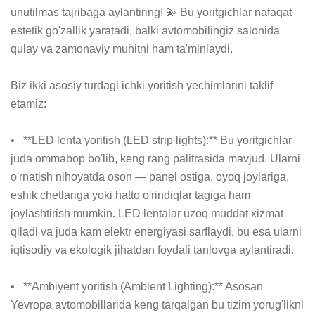
unutilmas tajribaga aylantiring! 💫 Bu yoritgichlar nafaqat 
estetik go'zallik yaratadi, balki avtomobilingiz salonida 
qulay va zamonaviy muhitni ham ta'minlaydi.

Biz ikki asosiy turdagi ichki yoritish yechimlarini taklif 
etamiz:

•   **LED lenta yoritish (LED strip lights):** Bu yoritgichlar 
juda ommabop bo'lib, keng rang palitrasida mavjud. Ularni 
o'rnatish nihoyatda oson — panel ostiga, oyoq joylariga, 
eshik chetlariga yoki hatto o'rindiqlar tagiga ham 
joylashtirish mumkin. LED lentalar uzoq muddat xizmat 
qiladi va juda kam elektr energiyasi sarflaydi, bu esa ularni 
iqtisodiy va ekologik jihatdan foydali tanlovga aylantiradi.

•   **Ambiyent yoritish (Ambient Lighting):** Asosan 
Yevropa avtomobillarida keng tarqalgan bu tizim yorug'likni 