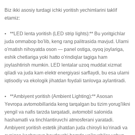
Biz ikki asosiy turdagi ichki yoritish yechimlarini taklif 
etamiz:

•   **LED lenta yoritish (LED strip lights):** Bu yoritgichlar 
juda ommabop bo'lib, keng rang palitrasida mavjud. Ularni 
o'rnatish nihoyatda oson — panel ostiga, oyoq joylariga, 
eshik chetlariga yoki hatto o'rindiqlar tagiga ham 
joylashtirish mumkin. LED lentalar uzoq muddat xizmat 
qiladi va juda kam elektr energiyasi sarflaydi, bu esa ularni 
iqtisodiy va ekologik jihatdan foydali tanlovga aylantiradi.

•   **Ambiyent yoritish (Ambient Lighting):** Asosan 
Yevropa avtomobillarida keng tarqalgan bu tizim yorug'likni 
yengil va nafis tarzda tarqatadi, avtomobil salonida 
hashamatli va tinchlantiruvchi atmosferani yaratadi. 
Ambiyent yoritish estetik jihatdan juda chiroyli ko'rinadi va 