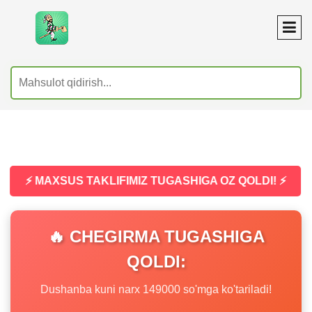
⚡ MAXSUS TAKLIFIMIZ TUGASHIGA OZ QOLDI! ⚡
🔥 CHEGIRMA TUGASHIGA
QOLDI:
Dushanba kuni narx 149000 so'mga ko'tariladi!