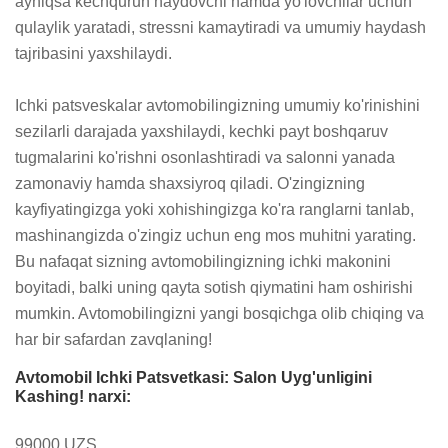
ayniqsa kechqurun haydovchi hamda yo'lovchilar uchun 
qulaylik yaratadi, stressni kamaytiradi va umumiy haydash 
tajribasini yaxshilaydi.

Ichki patsveskalar avtomobilingizning umumiy ko'rinishini 
sezilarli darajada yaxshilaydi, kechki payt boshqaruv 
tugmalarini ko'rishni osonlashtiradi va salonni yanada 
zamonaviy hamda shaxsiyroq qiladi. O'zingizning 
kayfiyatingizga yoki xohishingizga ko'ra ranglarni tanlab, 
mashinangizda o'zingiz uchun eng mos muhitni yarating. 
Bu nafaqat sizning avtomobilingizning ichki makonini 
boyitadi, balki uning qayta sotish qiymatini ham oshirishi 
mumkin. Avtomobilingizni yangi bosqichga olib chiqing va 
har bir safardan zavqlaning!
Avtomobil Ichki Patsvetkasi: Salon Uyg'unligini
Kashing! narxi:
99000 UZS