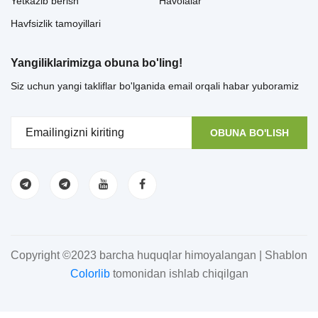
Yetkazib berish
Havolalar
Havfsizlik tamoyillari
Yangiliklarimizga obuna bo'ling!
Siz uchun yangi takliflar bo'lganida email orqali habar yuboramiz
OBUNA BO'LISH
Copyright ©2023 barcha huquqlar himoyalangan | Shablon
Colorlib
tomonidan ishlab chiqilgan