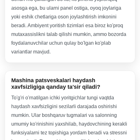
asosga ega, bu ularni panel ostiga, oyoq joylariga
yoki eshik chetlariga oson joylashtirish imkonini
beradi. Ambiyent yoritish tizimlari esa biroz ko'proq
mutaxassislikni talab qilishi mumkin, ammo bozorda
foydalanuvchilar uchun qulay bo'lgan ko'plab
variantlar mavjud.
Mashina patsveskalari haydash
xavfsizligiga qanday ta'sir qiladi?
To'g'ri o'rnatilgan ichki yoritgichlar tungi vaqtda
haydash xavfsizligini sezilarli darajada oshirishi
mumkin. Ular boshqaruv tugmalari va salonning
umumiy ko'rinishini yaxshilab, haydovchining kerakli
funksiyalarni tez topishiga yordam beradi va stressni