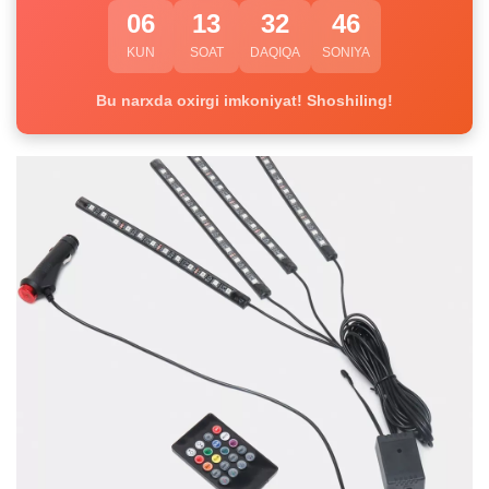
06
13
32
46
KUN
SOAT
DAQIQA
SONIYA
Bu narxda oxirgi imkoniyat! Shoshiling!