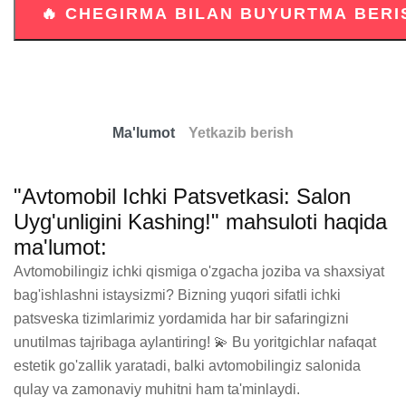
Ma'lumot
Yetkazib berish
"Avtomobil Ichki Patsvetkasi: Salon
Uyg'unligini Kashing!" mahsuloti haqida
ma'lumot:
Avtomobilingiz ichki qismiga o'zgacha joziba va shaxsiyat 
bag'ishlashni istaysizmi? Bizning yuqori sifatli ichki 
patsveska tizimlarimiz yordamida har bir safaringizni 
unutilmas tajribaga aylantiring! 💫 Bu yoritgichlar nafaqat 
estetik go'zallik yaratadi, balki avtomobilingiz salonida 
qulay va zamonaviy muhitni ham ta'minlaydi.
