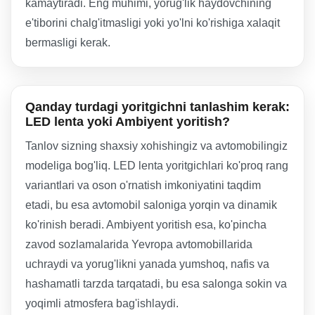
kamaytiradi. Eng muhimi, yorug'lik haydovchining
e'tiborini chalg'itmasligi yoki yo'lni ko'rishiga xalaqit
bermasligi kerak.
Qanday turdagi yoritgichni tanlashim kerak:
LED lenta yoki Ambiyent yoritish?
Tanlov sizning shaxsiy xohishingiz va avtomobilingiz
modeliga bog'liq. LED lenta yoritgichlari ko'proq rang
variantlari va oson o'rnatish imkoniyatini taqdim
etadi, bu esa avtomobil saloniga yorqin va dinamik
ko'rinish beradi. Ambiyent yoritish esa, ko'pincha
zavod sozlamalarida Yevropa avtomobillarida
uchraydi va yorug'likni yanada yumshoq, nafis va
hashamatli tarzda tarqatadi, bu esa salonga sokin va
yoqimli atmosfera bag'ishlaydi.