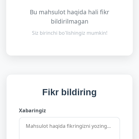
Bu mahsulot haqida hali fikr
bildirilmagan
Siz birinchi bo'lishingiz mumkin!
Fikr bildiring
Xabaringiz