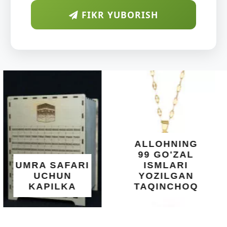
FIKR YUBORISH
ARAB
DIYORIDA
O'SUVCHI
KUNDUR
DARAXTINING
SHIFOBAXSH
YELIMI: AQL,
XOTIRA VA
ALLOHNING
UMUMIY
99 GO'ZAL
SALOMATLIK
ISMLARI
UCHUN
YOZILGAN
BEBAHO
TAQINCHOQ
NE'MAT