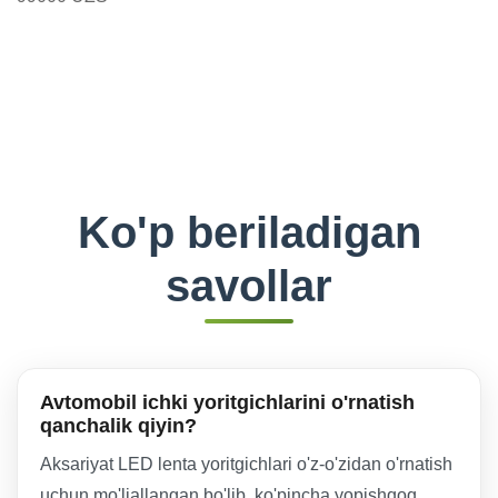
Ko'p beriladigan
savollar
Avtomobil ichki yoritgichlarini o'rnatish
qanchalik qiyin?
Aksariyat LED lenta yoritgichlari o'z-o'zidan o'rnatish
uchun mo'ljallangan bo'lib, ko'pincha yopishqoq