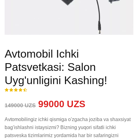
Avtomobil Ichki
Patsvetkasi: Salon
Uyg'unligini Kashing!
99000 UZS
149000 UZS
Avtomobilingiz ichki qismiga o'zgacha joziba va shaxsiyat 
bag'ishlashni istaysizmi? Bizning yuqori sifatli ichki 
patsveska tizimlarimiz yordamida har bir safaringizni 