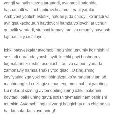
yengil va nafis tarzda tarqatadi, avtomobil salonida 
hashamatli va tinchlantiruvchi atmosferani yaratadi. 
Ambiyent yoritish estetik jihatdan juda chiroyli ko'rinadi va 
ayniqsa kechqurun haydovchi hamda yo'lovchilar uchun 
qulaylik yaratadi, stressni kamaytiradi va umumiy haydash 
tajribasini yaxshilaydi.

Ichki patsveskalar avtomobilingizning umumiy ko'rinishini 
sezilarli darajada yaxshilaydi, kechki payt boshqaruv 
tugmalarini ko'rishni osonlashtiradi va salonni yanada 
zamonaviy hamda shaxsiyroq qiladi. O'zingizning 
kayfiyatingizga yoki xohishingizga ko'ra ranglarni tanlab, 
mashinangizda o'zingiz uchun eng mos muhitni yarating. 
Bu nafaqat sizning avtomobilingizning ichki makonini 
boyitadi, balki uning qayta sotish qiymatini ham oshirishi 
mumkin. Avtomobilingizni yangi bosqichga olib chiqing va 
har bir safardan zavqlaning!