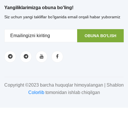
Yangiliklarimizga obuna bo'ling!
Siz uchun yangi takliflar bo'lganida email orqali habar yuboramiz
OBUNA BO'LISH
Copyright ©2023 barcha huquqlar himoyalangan | Shablon
Colorlib
tomonidan ishlab chiqilgan