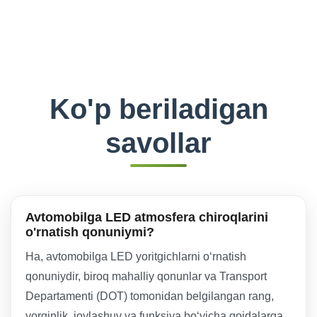
Ko'p beriladigan
savollar
Avtomobilga LED atmosfera chiroqlarini
o'rnatish qonuniymi?
Ha, avtomobilga LED yoritgichlarni o‘rnatish
qonuniydir, biroq mahalliy qonunlar va Transport
Departamenti (DOT) tomonidan belgilangan rang,
yorqinlik, joylashuv va funksiya bo‘yicha qoidalarga