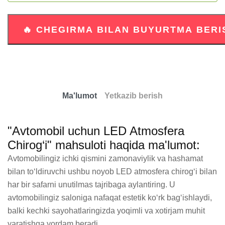
Ma'lumot
Yetkazib berish
"Avtomobil uchun LED Atmosfera
Chirog‘i" mahsuloti haqida ma'lumot:
Avtomobilingiz ichki qismini zamonaviylik va hashamat 
bilan to‘ldiruvchi ushbu noyob LED atmosfera chirog‘i bilan 
har bir safarni unutilmas tajribaga aylantiring. U 
avtomobilingiz saloniga nafaqat estetik ko‘rk bag‘ishlaydi, 
balki kechki sayohatlaringizda yoqimli va xotirjam muhit 
yaratishga yordam beradi.
