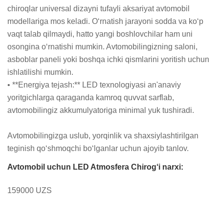
chiroqlar universal dizayni tufayli aksariyat avtomobil 
modellariga mos keladi. O‘rnatish jarayoni sodda va ko‘p 
vaqt talab qilmaydi, hatto yangi boshlovchilar ham uni 
osongina o‘rnatishi mumkin. Avtomobilingizning saloni, 
asboblar paneli yoki boshqa ichki qismlarini yoritish uchun 
ishlatilishi mumkin.

• **Energiya tejash:** LED texnologiyasi an'anaviy 
yoritgichlarga qaraganda kamroq quvvat sarflab, 
avtomobilingiz akkumulyatoriga minimal yuk tushiradi.

Avtomobilingizga uslub, yorqinlik va shaxsiylashtirilgan 
teginish qo‘shmoqchi bo‘lganlar uchun ajoyib tanlov.
Avtomobil uchun LED Atmosfera Chirog‘i narxi:
159000 UZS