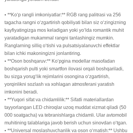
• **Ko‘p rangli imkoniyatlar:** RGB rang palitrasi va 256 
tagacha rangni o‘zgartirish qobiliyati bilan siz o‘zingizning 
kayfiyatingizga mos keladigan yoki yo‘lda romantik muhit 
yaratadigan mukammal rangni tanlashingiz mumkin. 
Ranglarning silliq o‘tishi va pulsatsiyalanuvchi effektlar 
bilan ichki makoningizni jonlantiring.

• **Oson boshqaruv:** Ko‘pgina modellar masofadan 
boshqarish pulti yoki smartfon ilovasi orqali boshqariladi, 
bu sizga yorug‘lik rejimlarini osongina o‘zgartirish, 
yorqinlikni sozlash va xohlagan atmosferani yaratish 
imkonini beradi.

• **Yuqori sifat va chidamlilik:** Sifatli materiallardan 
tayyorlangan LED chiroqlar uzoq muddat xizmat qiladi (50 
000 soatgacha) va tebranishlarga chidamli. Ular avtomobil 
muhitining talablariga javob berish uchun sinovdan o‘tgan.

• **Universal moslashuvchanlik va oson o‘rnatish:** Ushbu 