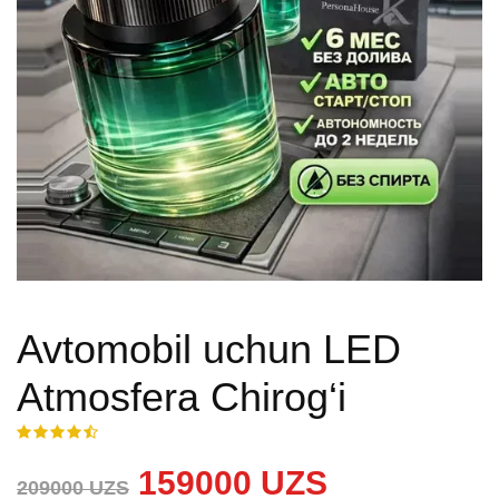
Avtomobil uchun LED
Atmosfera Chirog‘i
159000 UZS
209000 UZS