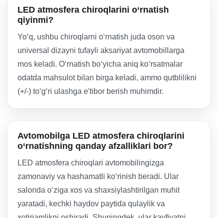
LED atmosfera chiroqlarini o‘rnatish
qiyinmi?
Yo‘q, ushbu chiroqlarni o‘rnatish juda oson va
universal dizayni tufayli aksariyat avtomobillarga
mos keladi. O‘rnatish bo‘yicha aniq ko‘rsatmalar
odatda mahsulot bilan birga keladi, ammo qutblilikni
(+/-) to‘g‘ri ulashga e'tibor berish muhimdir.
Avtomobilga LED atmosfera chiroqlarini
o‘rnatishning qanday afzalliklari bor?
LED atmosfera chiroqlari avtomobilingizga
zamonaviy va hashamatli ko‘rinish beradi. Ular
salonda o‘ziga xos va shaxsiylashtirilgan muhit
yaratadi, kechki haydov paytida qulaylik va
xotirjamlikni oshiradi. Shuningdek, ular kayfiyatni