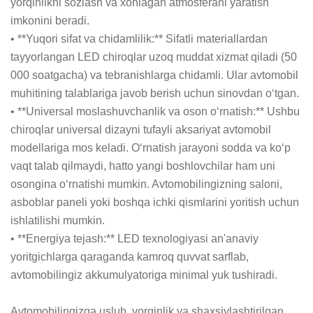
yorqinlikni sozlash va xohlagan atmosferani yaratish 
imkonini beradi.

• **Yuqori sifat va chidamlilik:** Sifatli materiallardan 
tayyorlangan LED chiroqlar uzoq muddat xizmat qiladi (50 
000 soatgacha) va tebranishlarga chidamli. Ular avtomobil 
muhitining talablariga javob berish uchun sinovdan o‘tgan.

• **Universal moslashuvchanlik va oson o‘rnatish:** Ushbu 
chiroqlar universal dizayni tufayli aksariyat avtomobil 
modellariga mos keladi. O‘rnatish jarayoni sodda va ko‘p 
vaqt talab qilmaydi, hatto yangi boshlovchilar ham uni 
osongina o‘rnatishi mumkin. Avtomobilingizning saloni, 
asboblar paneli yoki boshqa ichki qismlarini yoritish uchun 
ishlatilishi mumkin.

• **Energiya tejash:** LED texnologiyasi an'anaviy 
yoritgichlarga qaraganda kamroq quvvat sarflab, 
avtomobilingiz akkumulyatoriga minimal yuk tushiradi.

Avtomobilingizga uslub, yorqinlik va shaxsiylashtirilgan 