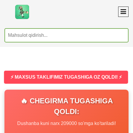
⚡ MAXSUS TAKLIFIMIZ TUGASHIGA OZ QOLDI! ⚡
🔥 CHEGIRMA TUGASHIGA
QOLDI:
Dushanba kuni narx 209000 so'mga ko'tariladi!