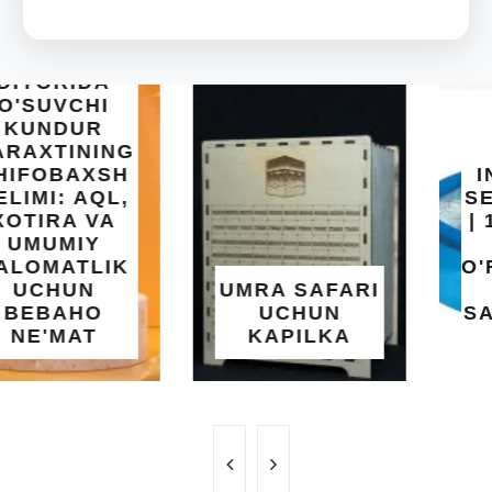
INTEX EASY
SET BASSEYN
| 183X51 SM |
OSON
O'RNATILUVCHI
UMRA SAFARI
YOZGI
UCHUN
SALQINLIK VA
KAPILKA
MAROQ