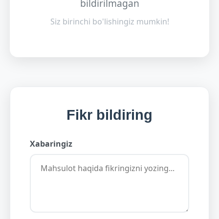
bildirilmagan
Siz birinchi bo'lishingiz mumkin!
Fikr bildiring
Xabaringiz