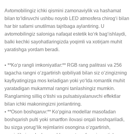
Avtomobilingiz ichki qismini zamonaviylik va hashamat 
bilan to‘ldiruvchi ushbu noyob LED atmosfera chirog‘i bilan 
har bir safarni unutilmas tajribaga aylantiring. U 
avtomobilingiz saloniga nafaqat estetik ko‘rk bag‘ishlaydi, 
balki kechki sayohatlaringizda yoqimli va xotirjam muhit 
yaratishga yordam beradi.

• **Ko‘p rangli imkoniyatlar:** RGB rang palitrasi va 256 
tagacha rangni o‘zgartirish qobiliyati bilan siz o‘zingizning 
kayfiyatingizga mos keladigan yoki yo‘lda romantik muhit 
yaratadigan mukammal rangni tanlashingiz mumkin. 
Ranglarning silliq o‘tishi va pulsatsiyalanuvchi effektlar 
bilan ichki makoningizni jonlantiring.

• **Oson boshqaruv:** Ko‘pgina modellar masofadan 
boshqarish pulti yoki smartfon ilovasi orqali boshqariladi, 
bu sizga yorug‘lik rejimlarini osongina o‘zgartirish, 