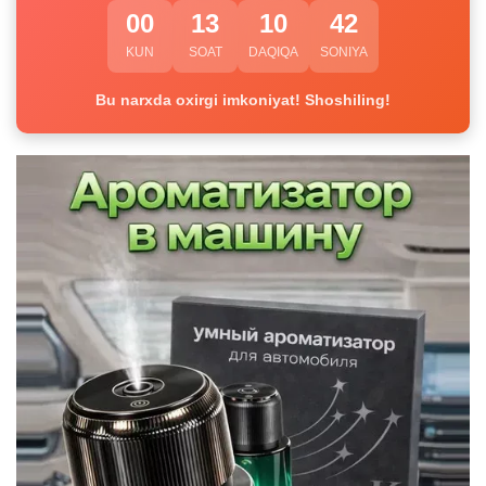
00
13
10
41
KUN
SOAT
DAQIQA
SONIYA
Bu narxda oxirgi imkoniyat! Shoshiling!