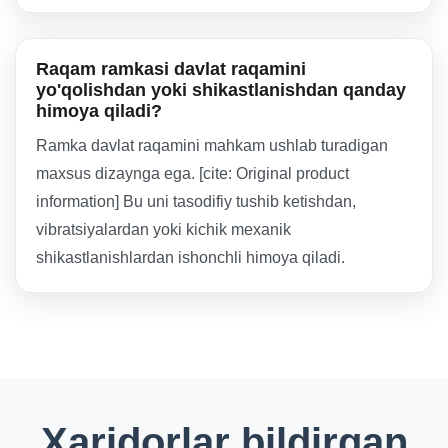
Raqam ramkasi davlat raqamini
yo'qolishdan yoki shikastlanishdan qanday
himoya qiladi?
Ramka davlat raqamini mahkam ushlab turadigan
maxsus dizaynga ega. [cite: Original product
information] Bu uni tasodifiy tushib ketishdan,
vibratsiyalardan yoki kichik mexanik
shikastlanishlardan ishonchli himoya qiladi.
Xaridorlar bildirgan