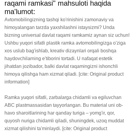
raqami ramkasi" mahsuloti haqida
ma'lumot:
Avtomobilingizning tashqi ko'rinishini zamonaviy va 
himoyalangan tarzda yaxshilashni istaysizmi? Unda 
bizning universal davlat raqami ramkamiz aynan siz uchun! 
Ushbu yuqori sifatli plastik ramka avtomobilingizga o'ziga 
xos uslub bag'ishlab, kreativ dizaynlari orqali boshqa 
haydovchilarning e'tiborini tortadi. U nafaqat estetik 
jihatdan jozibador, balki davlat raqamingizni ishonchli 
himoya qilishga ham xizmat qiladi. [cite: Original product 
information]

Ramka yuqori sifatli, zarbalarga chidamli va egiluvchan 
ABC plastmassasidan tayyorlangan. Bu material uni ob-
havo sharoitlarining har qanday turiga – yomg'ir, qor, 
quyosh nuriga chidamli qiladi, shuningdek, uzoq muddat 
xizmat qilishini ta'minlaydi. [cite: Original product 