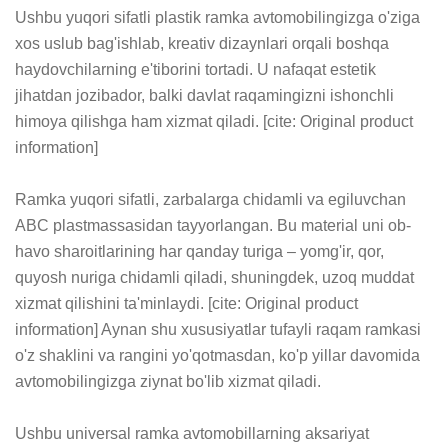
Ushbu yuqori sifatli plastik ramka avtomobilingizga o'ziga 
xos uslub bag'ishlab, kreativ dizaynlari orqali boshqa 
haydovchilarning e'tiborini tortadi. U nafaqat estetik 
jihatdan jozibador, balki davlat raqamingizni ishonchli 
himoya qilishga ham xizmat qiladi. [cite: Original product 
information]

Ramka yuqori sifatli, zarbalarga chidamli va egiluvchan 
ABC plastmassasidan tayyorlangan. Bu material uni ob-
havo sharoitlarining har qanday turiga – yomg'ir, qor, 
quyosh nuriga chidamli qiladi, shuningdek, uzoq muddat 
xizmat qilishini ta'minlaydi. [cite: Original product 
information] Aynan shu xususiyatlar tufayli raqam ramkasi 
o'z shaklini va rangini yo'qotmasdan, ko'p yillar davomida 
avtomobilingizga ziynat bo'lib xizmat qiladi.

Ushbu universal ramka avtomobillarning aksariyat 