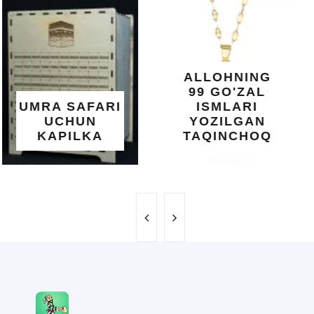
KUNDUR
DARAXTINING
SHIFOBAXSH
YELIMI: AQL,
XOTIRA VA
ALLOHNING
UMUMIY
99 GO'ZAL
SALOMATLIK
ISMLARI
UCHUN
YOZILGAN
BEBAHO
TAQINCHOQ
NE'MAT