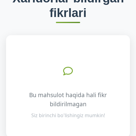
fikrlari
Bu mahsulot haqida hali fikr
bildirilmagan
Siz birinchi bo'lishingiz mumkin!