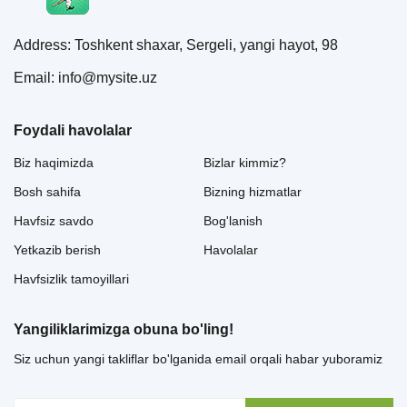
Address: Toshkent shaxar, Sergeli, yangi hayot, 98
Email: info@mysite.uz
Foydali havolalar
Biz haqimizda
Bizlar kimmiz?
Bosh sahifa
Bizning hizmatlar
Havfsiz savdo
Bog'lanish
Yetkazib berish
Havolalar
Havfsizlik tamoyillari
Yangiliklarimizga obuna bo'ling!
Siz uchun yangi takliflar bo'lganida email orqali habar yuboramiz