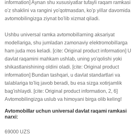
information] Aynan shu xususiyatlar tufayli raqam ramkasi 
o'z shaklini va rangini yo'qotmasdan, ko'p yillar davomida 
avtomobilingizga ziynat bo'lib xizmat qiladi.

Ushbu universal ramka avtomobillarning aksariyat 
modellariga, shu jumladan zamonaviy elektromobillarga 
ham juda mos keladi. [cite: Original product information] U 
davlat raqamini mahkam ushlab, uning yo'qolishi yoki 
shikastlanishining oldini oladi. [cite: Original product 
information] Bundan tashqari, u davlat standartlari va 
talablariga to'liq javob beradi, bu esa sizga xotirjamlik 
bag'ishlaydi. [cite: Original product information, 2, 6] 
Avtomobilingizga uslub va himoyani birga olib keling!
Avtomobillar uchun universal davlat raqami ramkasi
narxi:
69000 UZS