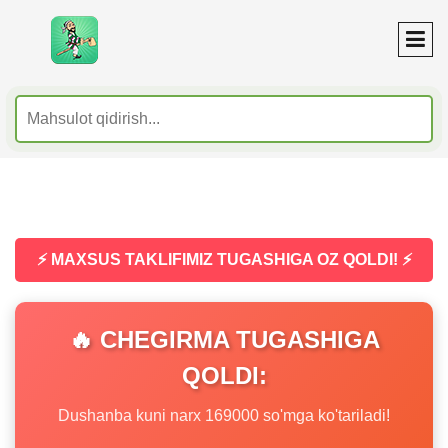
⚡ MAXSUS TAKLIFIMIZ TUGASHIGA OZ QOLDI! ⚡
🔥 CHEGIRMA TUGASHIGA
QOLDI:
Dushanba kuni narx 169000 so'mga ko'tariladi!