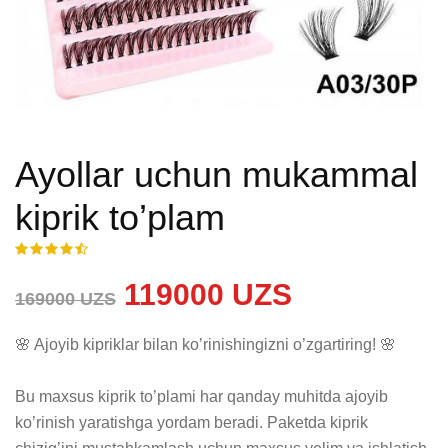
Ayollar uchun mukammal
kiprik to’plam
119000 UZS
169000 UZS
🌸 Ajoyib kipriklar bilan ko’rinishingizni o’zgartiring! 🌸

Bu maxsus kiprik to’plami har qanday muhitda ajoyib 
ko’rinish yaratishga yordam beradi. Paketda kiprik 