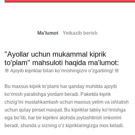
Ma'lumot
Yetkazib berish
"Ayollar uchun mukammal kiprik
to’plam" mahsuloti haqida ma'lumot:
🌸 Ajoyib kipriklar bilan ko’rinishingizni o’zgartiring! 🌸

Bu maxsus kiprik to’plami har qanday muhitda ajoyib 
ko’rinish yaratishga yordam beradi. Paketda kiprik 
chizig’ini mustahkamlash uchun maxsus yelim va ishlatish 
uchun qulay pinset mavjud. Bu kipriklar tabiiy ko’rinishga 
ega bo’lib, har bir kiprikni alohida joylashtirish imkonini 
beradi, shunda u sizning o’z kipriklaringizga mos keladi.
