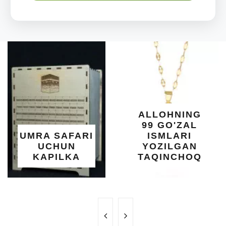
DI
O'
K
DAR
SHI
YELI
XO
ALLOHNING
U
99 GO'ZAL
SAL
A SAFARI
ISMLARI
U
CHUN
YOZILGAN
B
APILKA
TAQINCHOQ
N