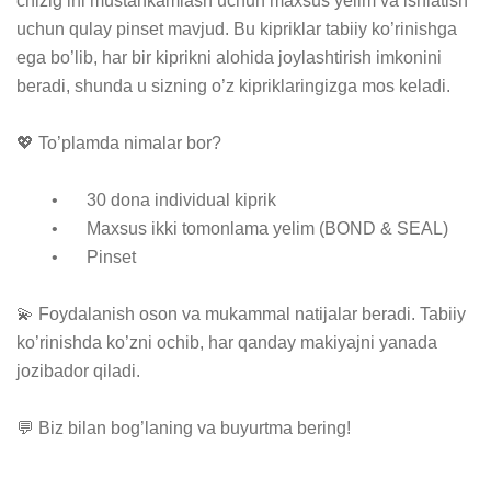
chizig’ini mustahkamlash uchun maxsus yelim va ishlatish 
uchun qulay pinset mavjud. Bu kipriklar tabiiy ko’rinishga 
ega bo’lib, har bir kiprikni alohida joylashtirish imkonini 
beradi, shunda u sizning o’z kipriklaringizga mos keladi.

💖 To’plamda nimalar bor?

	•	30 dona individual kiprik

	•	Maxsus ikki tomonlama yelim (BOND & SEAL)

	•	Pinset

💫 Foydalanish oson va mukammal natijalar beradi. Tabiiy 
ko’rinishda ko’zni ochib, har qanday makiyajni yanada 
jozibador qiladi.

💬 Biz bilan bog’laning va buyurtma bering!