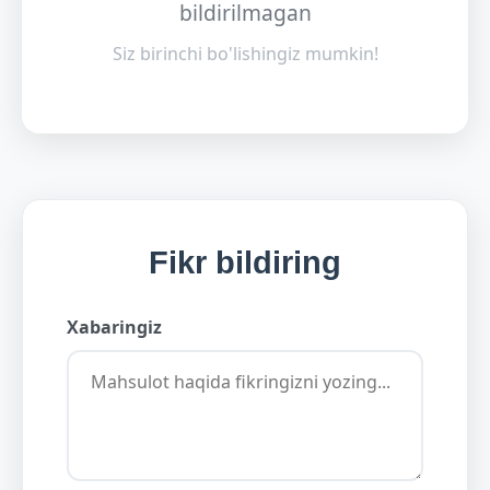
bildirilmagan
Siz birinchi bo'lishingiz mumkin!
Fikr bildiring
Xabaringiz