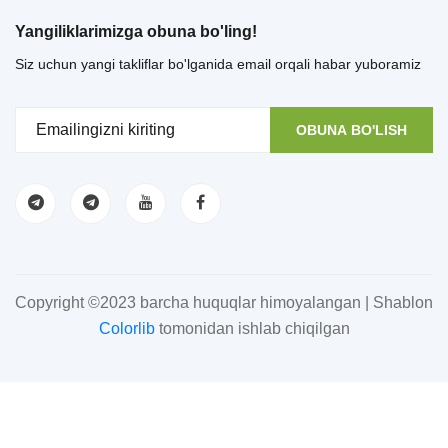
Yangiliklarimizga obuna bo'ling!
Siz uchun yangi takliflar bo'lganida email orqali habar yuboramiz
OBUNA BO'LISH
Copyright ©2023 barcha huquqlar himoyalangan | Shablon
Colorlib
tomonidan ishlab chiqilgan