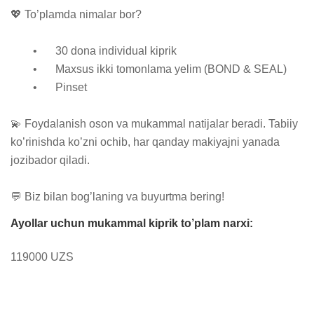
💖 To’plamda nimalar bor?

	•	30 dona individual kiprik

	•	Maxsus ikki tomonlama yelim (BOND & SEAL)

	•	Pinset

💫 Foydalanish oson va mukammal natijalar beradi. Tabiiy 
ko’rinishda ko’zni ochib, har qanday makiyajni yanada 
jozibador qiladi.

💬 Biz bilan bog’laning va buyurtma bering!
Ayollar uchun mukammal kiprik to’plam narxi:
119000 UZS