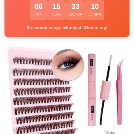
06
15
33
09
KUN
SOAT
DAQIQA
SONIYA
Bu narxda oxirgi imkoniyat! Shoshiling!