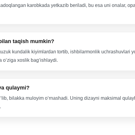
adoqlangan karobkada yetkazib beriladi, bu esa uni onalar, opa-s
 bilan taqish mumkin?
uzuk kundalik kiyimlardan tortib, ishbilarmonlik uchrashuvlari 
 o‘ziga xoslik bag‘ishlaydi.
va qulaymi?
‘lib, bilakka muloyim o‘rnashadi. Uning dizayni maksimal qulayl
.