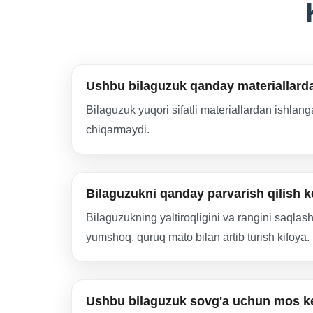
Ushbu bilaguzuk qanday materiallard
Bilaguzuk yuqori sifatli materiallardan ishlanga
chiqarmaydi.
Bilaguzukni qanday parvarish qilish 
Bilaguzukning yaltiroqligini va rangini saqlash
yumshoq, quruq mato bilan artib turish kifoya.
Ushbu bilaguzuk sovg'a uchun mos k