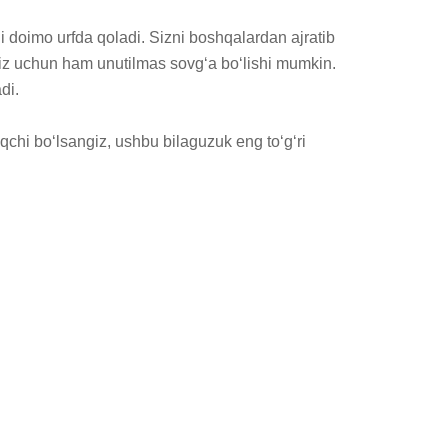
i doimo urfda qoladi. Sizni boshqalardan ajratib 
ngiz uchun ham unutilmas sovg‘a bo‘lishi mumkin. 
i.

chi bo‘lsangiz, ushbu bilaguzuk eng to‘g‘ri 