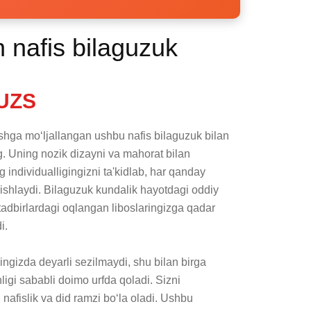
 nafis bilaguzuk
UZS
ishga mo‘ljallangan ushbu nafis bilaguzuk bilan 
ng. Uning nozik dizayni va mahorat bilan 
g individualligingizni ta'kidlab, har qanday 
shlaydi. Bilaguzuk kundalik hayotdagi oddiy 
tadbirlardagi oqlangan liboslaringizga qadar 
.

gingizda deyarli sezilmaydi, shu bilan birga 
gi sababli doimo urfda qoladi. Sizni 
 nafislik va did ramzi bo‘la oladi. Ushbu 