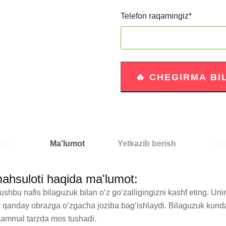
Telefon raqamingiz
*
Ma'lumot
Yetkazib berish
mahsuloti haqida ma'lumot:
ushbu nafis bilaguzuk bilan o‘z go‘zalligingizni kashf eting. Un
, har qanday obrazga o‘zgacha joziba bag‘ishlaydi. Bilaguzuk kund
kammal tarzda mos tushadi.
