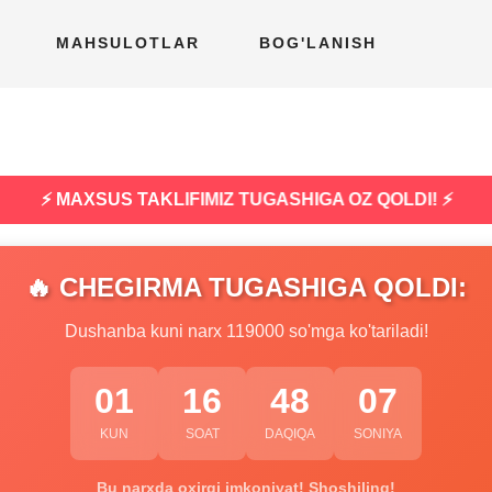
MAHSULOTLAR
BOG'LANISH
⚡ MAXSUS TAKLIFIMIZ TUGASHIGA OZ QOLDI! ⚡
🔥 CHEGIRMA TUGASHIGA QOLDI:
Dushanba kuni narx 119000 so'mga ko'tariladi!
01
16
48
06
KUN
SOAT
DAQIQA
SONIYA
Bu narxda oxirgi imkoniyat! Shoshiling!