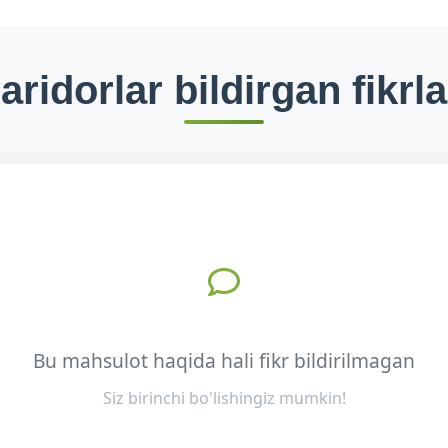
aridorlar bildirgan fikrla
Bu mahsulot haqida hali fikr bildirilmagan
Siz birinchi bo'lishingiz mumkin!