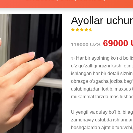
Ayollar uchun
69000 
119000 UZS
✨ Har bir ayolning ko‘rki bo‘l
o‘z go‘zalligingizni kashf eti
ishlangan har bir detali siznin
obrazga o‘zgacha joziba bag‘i
uslubingizdan tortib, maxsus 
mukammal tarzda mos tushadi
U yengil va qulay bo‘lib, bila
zamonaviy uslubda ishlanganli
boshqalardan ajratib turuvchi,