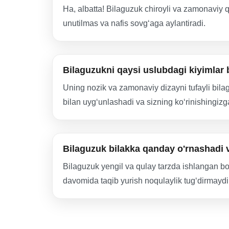
Ha, albatta! Bilaguzuk chiroyli va zamonaviy q
unutilmas va nafis sovg‘aga aylantiradi.
Bilaguzukni qaysi uslubdagi kiyimlar
Uning nozik va zamonaviy dizayni tufayli bilag
bilan uyg‘unlashadi va sizning ko‘rinishingizga
Bilaguzuk bilakka qanday o'rnashadi 
Bilaguzuk yengil va qulay tarzda ishlangan bo
davomida taqib yurish noqulaylik tug‘dirmaydi