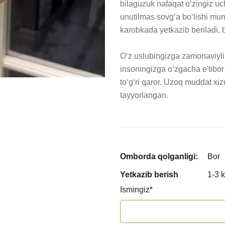
bilaguzuk nafaqat o‘zingiz uc
unutilmas sovg‘a bo‘lishi mum
karobkada yetkazib beriladi, 
O‘z uslubingizga zamonaviylik 
insoningizga o‘zgacha e'tibor
to‘g‘ri qaror. Uzoq muddat xizm
tayyorlangan.
Omborda qolganligi:
Bor
Yetkazib berish
1-3 
Ismingiz
*