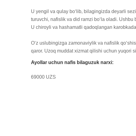
U yengil va qulay bo‘lib, bilagingizda deyarli se
turuvchi, nafislik va did ramzi bo‘la oladi. Ushb
U chiroyli va hashamatli qadoqlangan karobkada y
O‘z uslubingizga zamonaviylik va nafislik qo‘shis
qaror. Uzoq muddat xizmat qilishi uchun yuqori si
Ayollar uchun nafis bilaguzuk narxi:
69000 UZS