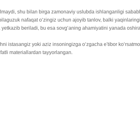
zilmaydi, shu bilan birga zamonaviy uslubda ishlanganligi sababl
u bilaguzuk nafaqat o‘zingiz uchun ajoyib tanlov, balki yaqinlari
etkazib beriladi, bu esa sovg‘aning ahamiyatini yanada oshirad
hni istasangiz yoki aziz insoningizga o‘zgacha e'tibor ko‘rsatmoq
fatli materiallardan tayyorlangan.