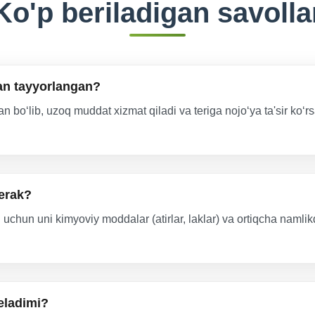
Ko'p beriladigan savolla
an tayyorlangan?
n bo‘lib, uzoq muddat xizmat qiladi va teriga nojo‘ya ta'sir ko‘rsa
kerak?
 uchun uni kimyoviy moddalar (atirlar, laklar) va ortiqcha namlik
eladimi?