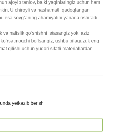
hun ajoyib tanlov, balki yaqinlaringiz uchun ham 
kin. U chiroyli va hashamatli qadoqlangan 
bu esa sovg‘aning ahamiyatini yanada oshiradi.

va nafislik qo‘shishni istasangiz yoki aziz 
 ko‘rsatmoqchi bo‘lsangiz, ushbu bilaguzuk eng 
at qilishi uchun yuqori sifatli materiallardan 
kunda yetkazib berish