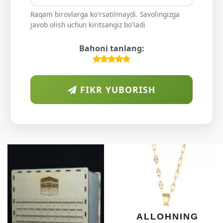
Raqam birovlarga ko'rsatilmaydi. Savolingizga
javob olish uchun kiritsangiz bo'ladi
Bahoni tanlang:
FIKR YUBORISH
A
DIY
O'S
KU
DARAX
SHIF
YELIM
XOTI
ALLOHNING
UM