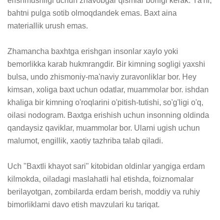
erishmushligi uchun zhavobgar qismlar borligi kerak. Ya'ni, 
bahtni pulga sotib olmoqdandek emas. Baxt aina 
materiallik urush emas.

Zhamancha baxhtga erishgan insonlar xaylo yoki 
bemorlikka karab hukmrangdir. Bir kimning sogligi yaxshi 
bulsa, undo zhismoniy-ma'naviy zuravonliklar bor. Hey 
kimsan, xoliga baxt uchun odatlar, muammolar bor. ishdan 
khaliga bir kimning o'roqlarini o'pitish-tutishi, so'g'ligi o'q, 
oilasi nodogram. Baxtga erishish uchun insonning oldinda 
qandaysiz qaviklar, muammolar bor. Ularni ugish uchun 
malumot, engillik, xaotiy tazhriba talab qiladi.

Uch "Baxtli khayot sari" kitobidan oldinlar yangiga erdam 
kilmokda, oiladagi maslahatli hal etishda, foiznomalar 
berilayotgan, zombilarda erdam berish, moddiy va ruhiy 
bimorliklarni davo etish mavzulari ku tariqat.
