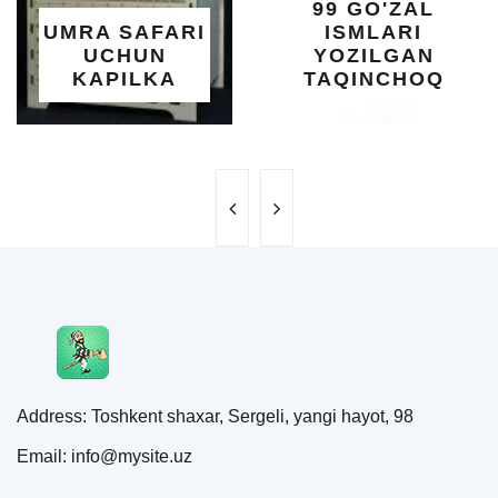
99 GO'ZAL
SALO
SAFARI
ISMLARI
UC
HUN
YOZILGAN
BE
ILKA
TAQINCHOQ
NE
Address: Toshkent shaxar, Sergeli, yangi hayot, 98
Email: info@mysite.uz