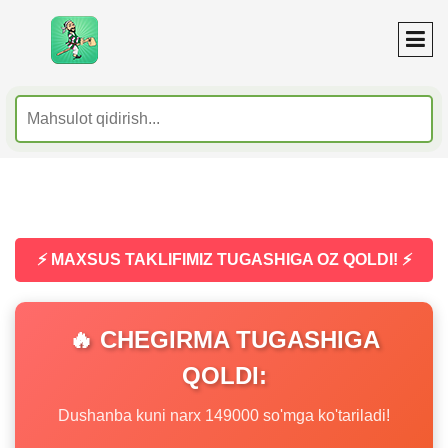
⚡ MAXSUS TAKLIFIMIZ TUGASHIGA OZ QOLDI! ⚡
🔥 CHEGIRMA TUGASHIGA
QOLDI:
Dushanba kuni narx 149000 so'mga ko'tariladi!