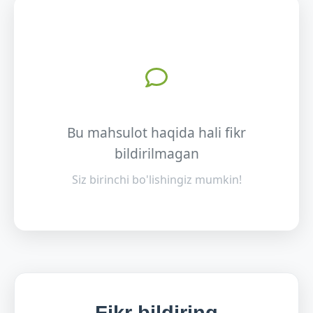
Bu mahsulot haqida hali fikr
bildirilmagan
Siz birinchi bo'lishingiz mumkin!