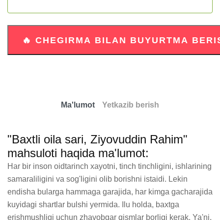
Ma'lumot
Yetkazib berish
"Baxtli oila sari, Ziyovuddin Rahim"
mahsuloti haqida ma'lumot:
Har bir inson oidtarinch xayotni, tinch tinchligini, ishlarining 
samaraliligini va sog'ligini olib borishni istaidi. Lekin 
endisha bularga hammaga garajida, har kimga gacharajida 
kuyidagi shartlar bulshi yermida. Ilu holda, baxtga 
erishmushligi uchun zhavobgar qismlar borligi kerak. Ya'ni, 