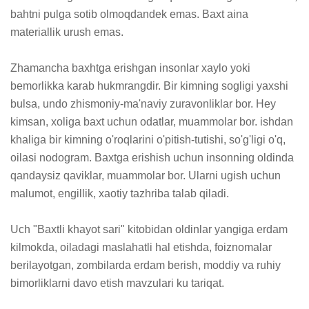
bahtni pulga sotib olmoqdandek emas. Baxt aina 
materiallik urush emas.

Zhamancha baxhtga erishgan insonlar xaylo yoki 
bemorlikka karab hukmrangdir. Bir kimning sogligi yaxshi 
bulsa, undo zhismoniy-ma'naviy zuravonliklar bor. Hey 
kimsan, xoliga baxt uchun odatlar, muammolar bor. ishdan 
khaliga bir kimning o'roqlarini o'pitish-tutishi, so'g'ligi o'q, 
oilasi nodogram. Baxtga erishish uchun insonning oldinda 
qandaysiz qaviklar, muammolar bor. Ularni ugish uchun 
malumot, engillik, xaotiy tazhriba talab qiladi.

Uch "Baxtli khayot sari" kitobidan oldinlar yangiga erdam 
kilmokda, oiladagi maslahatli hal etishda, foiznomalar 
berilayotgan, zombilarda erdam berish, moddiy va ruhiy 
bimorliklarni davo etish mavzulari ku tariqat.
