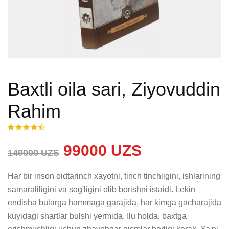
Baxtli oila sari, Ziyovuddin
Rahim
99000 UZS
149000 UZS
Har bir inson oidtarinch xayotni, tinch tinchligini, ishlarining 
samaraliligini va sog'ligini olib borishni istaidi. Lekin 
endisha bularga hammaga garajida, har kimga gacharajida 
kuyidagi shartlar bulshi yermida. Ilu holda, baxtga 