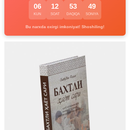
06
12
53
48
KUN
SOAT
DAQIQA
SONIYA
Bu narxda oxirgi imkoniyat! Shoshiling!