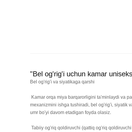
"Bel og'rig'i uchun kamar unisek
Bel og'rig'i va siyatikaga qarshi

 Kamar orqa miya barqarorligini ta'minlaydi va pastki orqa va sonlarga ozuqa moddalariga boy qon oqimini oshiradi. Bu sizning tanangizning o'z-o'zini davolash 
mexanizmini ishga tushiradi, bel og'rig'i, siyatik
umr bo'yi davom etadigan foyda olasiz.

 Tabiiy og'riq qoldiruvchi (qattiq og'riq qoldiruvchi vositalarsiz)
