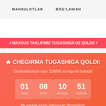
MAHSULOTLAR
BOG'LANISH
⚡ MAXSUS TAKLIFIMIZ TUGASHIGA OZ QOLDI! ⚡
🔥 CHEGIRMA TUGASHIGA QOLDI:
Dushanba kuni narx 119000 so'mga ko'tariladi!
01
08
10
50
KUN
SOAT
DAQIQA
SONIYA
Bu narxda oxirgi imkoniyat! Shoshiling!