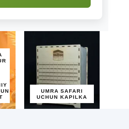
ALLOHNING 
GO'ZAL ISML
UMRA SAFARI
YOZILGAN
UCHUN KAPILKA
TAQINCHO