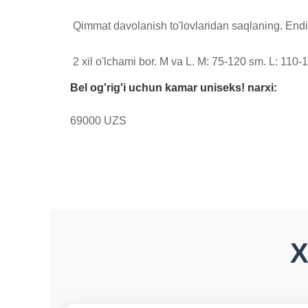
 Qimmat davolanish to'lovlaridan saqlaning. Endi o'zingizning uyingizda fizioterapevtin

 2 xil o'lchami bor. M va L. M: 75-120 sm. L: 11
Bel og'rig'i uchun kamar uniseks! narxi:
69000 UZS
X