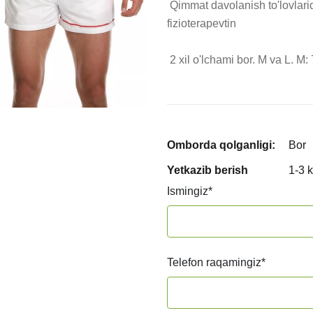
 Qimmat davolanish to'lovlaridan saqlaning. Endi o'zingizning uyingizda 
fizioterapevtin

 2 xil o'lchami bor. M va L. 
Omborda qolganligi:
Bor
Yetkazib berish
1-3 
Ismingiz
*
Telefon raqamingiz
*