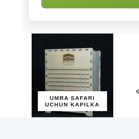
ALLOHNING
GO'ZAL ISM
UMRA SAFARI
YOZILGA
UCHUN KAPILKA
TAQINCH