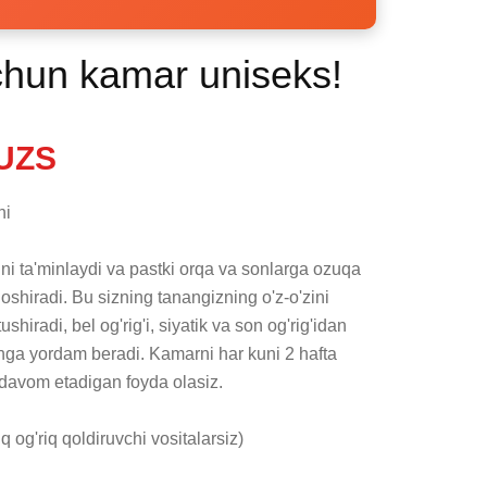
uchun kamar uniseks!
UZS
i

shiradi. Bu sizning tanangizning o'z-o'zini 
iradi, bel og'rig'i, siyatik va son og'rig'idan 
shga yordam beradi. Kamarni har kuni 2 hafta 
 davom etadigan foyda olasiz.
