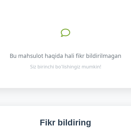
Bu mahsulot haqida hali fikr bildirilmagan
Siz birinchi bo'lishingiz mumkin!
Fikr bildiring