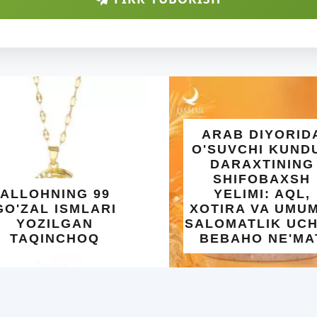
ARAB DIYORIDA
O'SUVCHI KUNDUR
DARAXTINING
SHIFOBAXSH
 99
YELIMI: AQL,
LARI
XOTIRA VA UMUMIY
N
SALOMATLIK UCHUN
OQ
BEBAHO NE'MAT