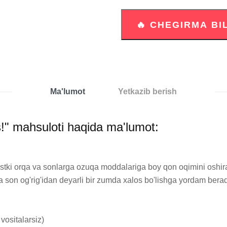
Ma'lumot
Yetkazib berish
s!" mahsuloti haqida ma'lumot:
 va son og'rig'idan deyarli bir zumda xalos bo'lishga yordam berad