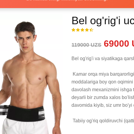
Bel og'rig'i 
69000 
119000 UZS
Bel og'rig'i va siyatikaga qarsh
 Kamar orqa miya barqarorligini ta'minlaydi va pastki orqa va sonlarga ozuqa 
moddalariga boy qon oqimini o
davolash mexanizmini ishga tush
deyarli bir zumda xalos bo'li
davomida kiyib, siz umr bo'yi
 Tabiiy og'riq qoldiruvchi (qattiq og'riq qoldiruvchi vositalarsiz)
