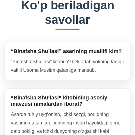
Ko'p beriladigan
savollar
“Binafsha Shu’lasi” asarining muallifi kim?
“Binafsha Shu’lasi” kitobi oʻzbek adabiyotining taniqli
vakili Usoma Muslim qalamiga mansub.
“Binafsha Shu’lasi” kitobining asosiy
mavzusi nimalardan iborat?
Asarda ruhiy uygʻonish, ichki sezgi, borliqning
yashirin qatlamlari, bilimning inson hayotidagi oʻrni,
qalb pokligi va ichki dunyoning oʻzgarishi kabi