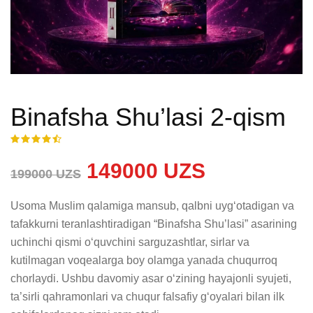
Binafsha Shu’lasi 2-qism
149000 UZS
199000 UZS
Usoma Muslim qalamiga mansub, qalbni uygʻotadigan va 
tafakkurni teranlashtiradigan “Binafsha Shu’lasi” asarining 
uchinchi qismi oʻquvchini sarguzashtlar, sirlar va 
kutilmagan voqealarga boy olamga yanada chuqurroq 
chorlaydi. Ushbu davomiy asar oʻzining hayajonli syujeti, 
ta’sirli qahramonlari va chuqur falsafiy gʻoyalari bilan ilk 