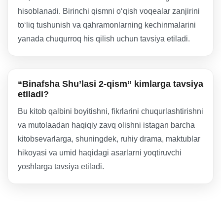
hisoblanadi. Birinchi qismni oʻqish voqealar zanjirini
toʻliq tushunish va qahramonlarning kechinmalarini
yanada chuqurroq his qilish uchun tavsiya etiladi.
“Binafsha Shu’lasi 2-qism” kimlarga tavsiya
etiladi?
Bu kitob qalbini boyitishni, fikrlarini chuqurlashtirishni
va mutolaadan haqiqiy zavq olishni istagan barcha
kitobsevarlarga, shuningdek, ruhiy drama, maktublar
hikoyasi va umid haqidagi asarlarni yoqtiruvchi
yoshlarga tavsiya etiladi.