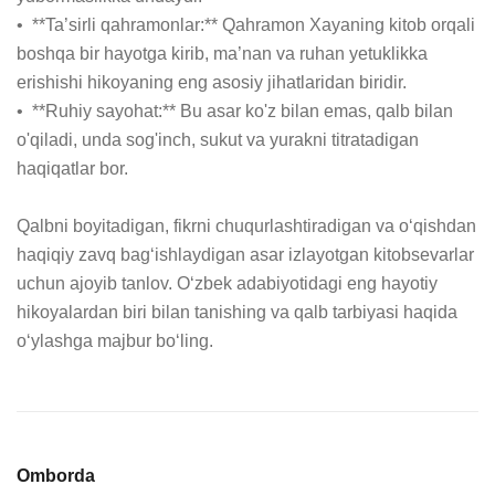
•  **Ta’sirli qahramonlar:** Qahramon Xayaning kitob orqali 
boshqa bir hayotga kirib, ma’nan va ruhan yetuklikka 
erishishi hikoyaning eng asosiy jihatlaridan biridir.

•  **Ruhiy sayohat:** Bu asar ko'z bilan emas, qalb bilan 
o'qiladi, unda sog'inch, sukut va yurakni titratadigan 
haqiqatlar bor.

Qalbni boyitadigan, fikrni chuqurlashtiradigan va oʻqishdan 
haqiqiy zavq bagʻishlaydigan asar izlayotgan kitobsevarlar 
uchun ajoyib tanlov. Oʻzbek adabiyotidagi eng hayotiy 
hikoyalardan biri bilan tanishing va qalb tarbiyasi haqida 
oʻylashga majbur boʻling.
Omborda