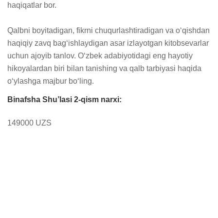
haqiqatlar bor.

Qalbni boyitadigan, fikrni chuqurlashtiradigan va oʻqishdan 
haqiqiy zavq bagʻishlaydigan asar izlayotgan kitobsevarlar 
uchun ajoyib tanlov. Oʻzbek adabiyotidagi eng hayotiy 
hikoyalardan biri bilan tanishing va qalb tarbiyasi haqida 
oʻylashga majbur boʻling.
Binafsha Shu’lasi 2-qism narxi:
149000 UZS