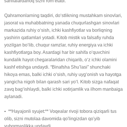
sahifalardanoq sizni rom etadi.

Qahramonlarning taqdiri, doʻstlikning mustahkam sinovlari, 
jasorat va muhabbatning yanada chuqurlashgan sinovlari 
markazida ruhiy oʻsish, ichki kashfiyotlar va borliqning 
yashirin qatlamlari yotadi. Kitob mistik va falsafiy ruhda 
yozilgan boʻlib, chuqur ramzlar, ruhiy energiya va ichki 
kashfiyotlarga boy. Asardagi har bir sahifa oʻquvchini 
kundalik hayot chegaralaridan chiqarib, oʻz ichki olamini 
kashf etishga undaydi. “Binafsha Shu’lasi” shunchaki 
hikoya emas, balki ichki oʻsish, ruhiy uygʻonish va hayotga 
yangicha nigoh bilan qarash sari yoʻl. Kitob sizga nafaqat 
zavq bagʻishlaydi, balki ichki xotirjamlik va ilhom manbaiga 
aylanadi.

•  **Hayajonli syujet:** Voqealar rivoji tobora qiziqarli tus 
olib, sizni mutolaa davomida qo'lingizdan qo'yib 
yubormaslikka undaydi.
