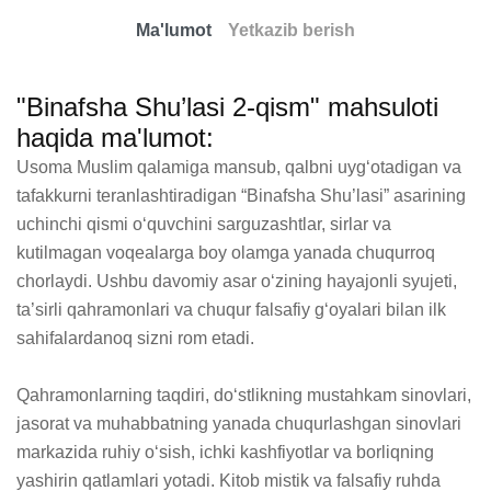
Ma'lumot
Yetkazib berish
"Binafsha Shu’lasi 2-qism" mahsuloti
haqida ma'lumot:
Usoma Muslim qalamiga mansub, qalbni uygʻotadigan va 
tafakkurni teranlashtiradigan “Binafsha Shu’lasi” asarining 
uchinchi qismi oʻquvchini sarguzashtlar, sirlar va 
kutilmagan voqealarga boy olamga yanada chuqurroq 
chorlaydi. Ushbu davomiy asar oʻzining hayajonli syujeti, 
ta’sirli qahramonlari va chuqur falsafiy gʻoyalari bilan ilk 
sahifalardanoq sizni rom etadi.

Qahramonlarning taqdiri, doʻstlikning mustahkam sinovlari, 
jasorat va muhabbatning yanada chuqurlashgan sinovlari 
markazida ruhiy oʻsish, ichki kashfiyotlar va borliqning 
yashirin qatlamlari yotadi. Kitob mistik va falsafiy ruhda 