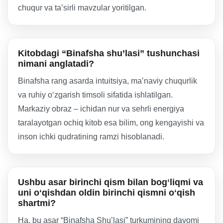
chuqur va taʼsirli mavzular yoritilgan.
Kitobdagi “Binafsha shu’lasi” tushunchasi
nimani anglatadi?
Binafsha rang asarda intuitsiya, maʼnaviy chuqurlik
va ruhiy oʻzgarish timsoli sifatida ishlatilgan.
Markaziy obraz – ichidan nur va sehrli energiya
taralayotgan ochiq kitob esa bilim, ong kengayishi va
inson ichki qudratining ramzi hisoblanadi.
Ushbu asar birinchi qism bilan bogʻliqmi va
uni oʻqishdan oldin birinchi qismni oʻqish
shartmi?
Ha, bu asar “Binafsha Shu’lasi” turkumining davomi