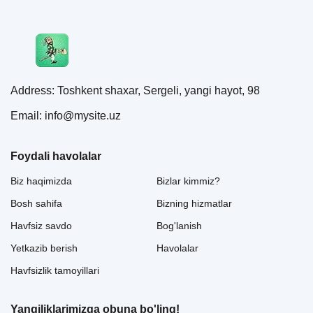
Address: Toshkent shaxar, Sergeli, yangi hayot, 98
Email: info@mysite.uz
Foydali havolalar
Biz haqimizda
Bizlar kimmiz?
Bosh sahifa
Bizning hizmatlar
Havfsiz savdo
Bog'lanish
Yetkazib berish
Havolalar
Havfsizlik tamoyillari
Yangiliklarimizga obuna bo'ling!