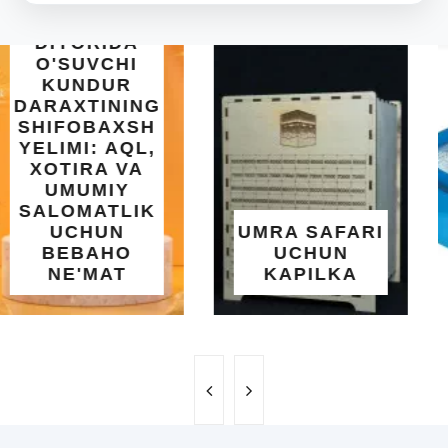
INTEX EASY
SET BASSEYN
| 183X51 SM |
OSON
O'RNATILUVCHI
UMRA SAFARI
YOZGI
UCHUN
SALQINLIK VA
KAPILKA
MAROQ