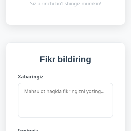
Siz birinchi bo'lishingiz mumkin!
Fikr bildiring
Xabaringiz
Ismingiz