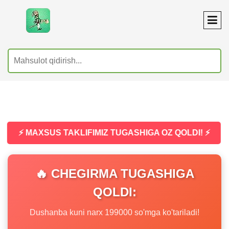
⚡ MAXSUS TAKLIFIMIZ TUGASHIGA OZ QOLDI! ⚡
🔥 CHEGIRMA TUGASHIGA
QOLDI:
Dushanba kuni narx 199000 so'mga ko'tariladi!