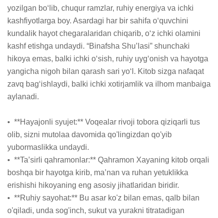
yozilgan boʻlib, chuqur ramzlar, ruhiy energiya va ichki 
kashfiyotlarga boy. Asardagi har bir sahifa oʻquvchini 
kundalik hayot chegaralaridan chiqarib, oʻz ichki olamini 
kashf etishga undaydi. “Binafsha Shu’lasi” shunchaki 
hikoya emas, balki ichki oʻsish, ruhiy uygʻonish va hayotga 
yangicha nigoh bilan qarash sari yoʻl. Kitob sizga nafaqat 
zavq bagʻishlaydi, balki ichki xotirjamlik va ilhom manbaiga 
aylanadi.

•  **Hayajonli syujet:** Voqealar rivoji tobora qiziqarli tus 
olib, sizni mutolaa davomida qo'lingizdan qo'yib 
yubormaslikka undaydi.

•  **Ta’sirli qahramonlar:** Qahramon Xayaning kitob orqali 
boshqa bir hayotga kirib, ma’nan va ruhan yetuklikka 
erishishi hikoyaning eng asosiy jihatlaridan biridir.

•  **Ruhiy sayohat:** Bu asar ko'z bilan emas, qalb bilan 
o'qiladi, unda sog'inch, sukut va yurakni titratadigan 