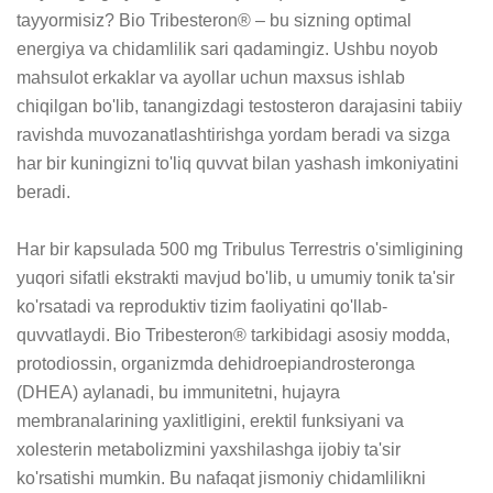
tayyormisiz? Bio Tribesteron® – bu sizning optimal 
energiya va chidamlilik sari qadamingiz. Ushbu noyob 
mahsulot erkaklar va ayollar uchun maxsus ishlab 
chiqilgan bo'lib, tanangizdagi testosteron darajasini tabiiy 
ravishda muvozanatlashtirishga yordam beradi va sizga 
har bir kuningizni to'liq quvvat bilan yashash imkoniyatini 
beradi.

Har bir kapsulada 500 mg Tribulus Terrestris o'simligining 
yuqori sifatli ekstrakti mavjud bo'lib, u umumiy tonik ta'sir 
ko'rsatadi va reproduktiv tizim faoliyatini qo'llab-
quvvatlaydi. Bio Tribesteron® tarkibidagi asosiy modda, 
protodiossin, organizmda dehidroepiandrosteronga 
(DHEA) aylanadi, bu immunitetni, hujayra 
membranalarining yaxlitligini, erektil funksiyani va 
xolesterin metabolizmini yaxshilashga ijobiy ta'sir 
ko'rsatishi mumkin. Bu nafaqat jismoniy chidamlilikni 