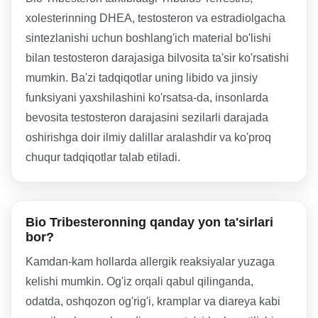
xolesterinning DHEA, testosteron va estradiolgacha
sintezlanishi uchun boshlang'ich material bo'lishi
bilan testosteron darajasiga bilvosita ta'sir ko'rsatishi
mumkin. Ba'zi tadqiqotlar uning libido va jinsiy
funksiyani yaxshilashini ko'rsatsa-da, insonlarda
bevosita testosteron darajasini sezilarli darajada
oshirishga doir ilmiy dalillar aralashdir va ko'proq
chuqur tadqiqotlar talab etiladi.
Bio Tribesteronning qanday yon ta'sirlari
bor?
Kamdan-kam hollarda allergik reaksiyalar yuzaga
kelishi mumkin. Og'iz orqali qabul qilinganda,
odatda, oshqozon og'rig'i, kramplar va diareya kabi