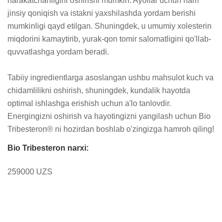
harakatchanligini oshirishi mumkin. Ayollar uchun ham 
jinsiy qoniqish va istakni yaxshilashda yordam berishi 
mumkinligi qayd etilgan. Shuningdek, u umumiy xolesterin 
miqdorini kamaytirib, yurak-qon tomir salomatligini qo'llab-
quvvatlashga yordam beradi.

Tabiiy ingredientlarga asoslangan ushbu mahsulot kuch va 
chidamlilikni oshirish, shuningdek, kundalik hayotda 
optimal ishlashga erishish uchun a'lo tanlovdir. 
Energingizni oshirish va hayotingizni yangilash uchun Bio 
Tribesteron® ni hozirdan boshlab o'zingizga hamroh qiling!
Bio Tribesteron narxi:
259000 UZS