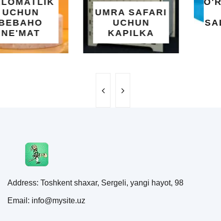
O'RNATILUVCHI
UMRA SAFARI
YOZGI
UCHUN
SALQINLIK VA
KAPILKA
MAROQ
Address: Toshkent shaxar, Sergeli, yangi hayot, 98
Email: info@mysite.uz