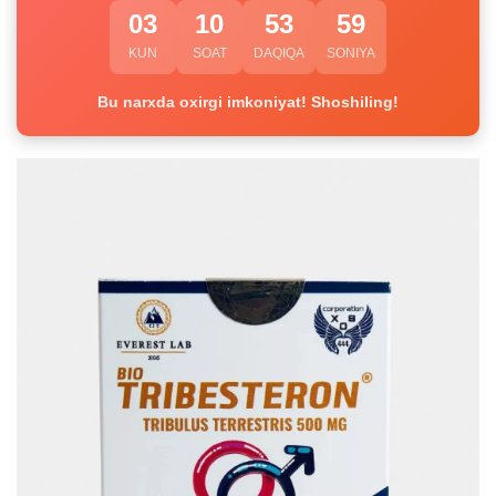
03
10
53
58
KUN
SOAT
DAQIQA
SONIYA
Bu narxda oxirgi imkoniyat! Shoshiling!