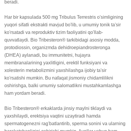
beradi.

Har bir kapsulada 500 mg Tribulus Terrestris o'simligining 
yuqori sifatli ekstrakti mavjud bo'lib, u umumiy tonik ta'sir 
ko'rsatadi va reproduktiv tizim faoliyatini qo'llab-
quvvatlaydi. Bio Tribesteron® tarkibidagi asosiy modda, 
protodiossin, organizmda dehidroepiandrosteronga 
(DHEA) aylanadi, bu immunitetni, hujayra 
membranalarining yaxlitligini, erektil funksiyani va 
xolesterin metabolizmini yaxshilashga ijobiy ta'sir 
ko'rsatishi mumkin. Bu nafaqat jismoniy chidamlilikni 
oshirishga, balki umumiy salomatlikni mustahkamlashga 
ham yordam beradi.

Bio Tribesteron® erkaklarda jinsiy maylni tiklaydi va 
yaxshilaydi, erektsiya vaqtini uzaytiradi hamda 
spermatogenezni rag'batlantirib, sperma sonini va ularning 