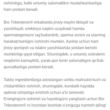
oshirishga, balki umumiy salomatlikni mustahkamlashga 
ham yordam beradi.

Bio Tribesteron® erkaklarda jinsiy maylni tiklaydi va 
yaxshilaydi, erektsiya vaqtini uzaytiradi hamda 
spermatogenezni rag'batlantirib, sperma sonini va ularning 
harakatchanligini oshirishi mumkin. Ayollar uchun ham 
jinsiy qoniqish va istakni yaxshilashda yordam berishi 
mumkinligi qayd etilgan. Shuningdek, u umumiy xolesterin 
miqdorini kamaytirib, yurak-qon tomir salomatligini qo'llab-
quvvatlashga yordam beradi.

Tabiiy ingredientlarga asoslangan ushbu mahsulot kuch va 
chidamlilikni oshirish, shuningdek, kundalik hayotda 
optimal ishlashga erishish uchun a'lo tanlovdir. 
Energingizni oshirish va hayotingizni yangilash uchun Bio 
Tribesteron® ni hozirdan boshlab o'zingizga hamroh qiling!