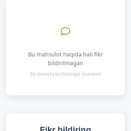
Bu mahsulot haqida hali fikr
bildirilmagan
Siz birinchi bo'lishingiz mumkin!
Fikr bildiring