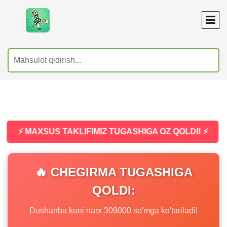
⚡ MAXSUS TAKLIFIMIZ TUGASHIGA OZ QOLDI! ⚡
🔥 CHEGIRMA TUGASHIGA
QOLDI:
Dushanba kuni narx 309000 so'mga ko'tariladi!