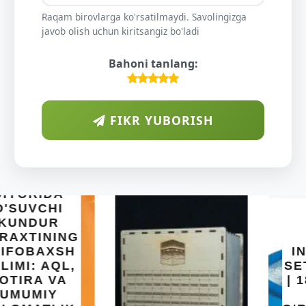
Raqam birovlarga ko'rsatilmaydi. Savolingizga
javob olish uchun kiritsangiz bo'ladi
Bahoni tanlang:
FIKR YUBORISH
INTEX EASY
SET BASSEYN
| 183X51 SM |
OSON