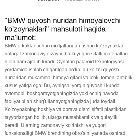
"BMW quyosh nuridan himoyalovchi
ko’zoynaklari" mahsuloti haqida
ma'lumot:
BMW erkaklar uchun mo'ljallangan ushbu ko'zoynaklar 
nafaqat zamonaviy dizayni, balki yuqori sifatli materiallari 
bilan ham ajralib turadi. Oynalari palaroid texnologiyasi 
yordamida ishlab chiqarilgan bo'lib, bu ko'zni quyosh 
nurlaridan mukammal himoya qiladi va ichki tomoni antiblik 
xususiyatiga ega. Bu, ayniqsa, yorqin quyoshli kunda 
avtomobil boshqarayotganingizda yoki ochiq havoda 
faoliyat bilan shug'ullanayotganingizda juda foydali. 
Ko'zoynakning hoshiya va oprava qismi sifatli plastikdan 
tayyorlangan bo'lib, ularga mustahkamlik va qulaylik 
beradi. Ularning zamonaviy ko'rinishi va yuqori 
funksionalligi BMW brendining obro'sini yanada oshiradi 