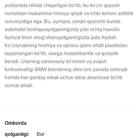
yordamida ishlab chiqarilgan bo'lib, bu ko'zni quyosh 
nurlaridan mukammal himoya qiladi va ichki tomoni antiblik 
xususiyatiga ega. Bu, ayniqsa, yorqin quyoshli kunda 
avtomobil boshqarayotganingizda yoki ochiq havoda 
faoliyat bilan shug'ullanayotganingizda juda foydali. 
Ko'zoynakning hoshiya va oprava qismi sifatli plastikdan 
tayyorlangan bo'lib, ularga mustahkamlik va qulaylik 
beradi. Ularning zamonaviy ko'rinishi va yuqori 
funksionalligi BMW brendining obro'sini yanada oshiradi 
hamda har qanday erkak uchun ideal aksessuar bo'lib 
xizmat qiladi.
Omborda
qolganligi:
Bor