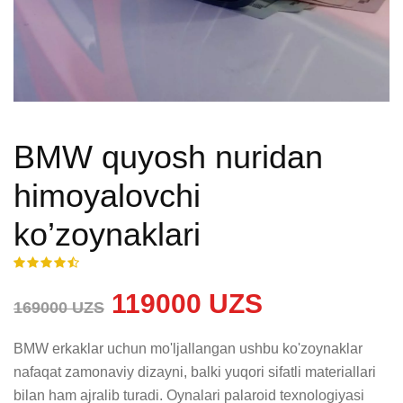
BMW quyosh nuridan
himoyalovchi
ko’zoynaklari
119000 UZS
169000 UZS
BMW erkaklar uchun mo'ljallangan ushbu ko'zoynaklar 
nafaqat zamonaviy dizayni, balki yuqori sifatli materiallari 
bilan ham ajralib turadi. Oynalari palaroid texnologiyasi 