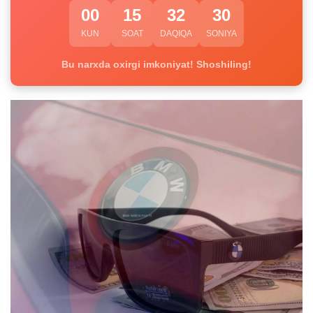
00
15
32
29
KUN
SOAT
DAQIQA
SONIYA
Bu narxda oxirgi imkoniyat! Shoshiling!