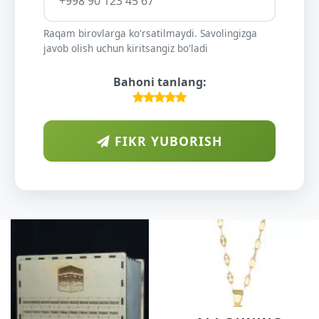
Raqam birovlarga ko'rsatilmaydi. Savolingizga
javob olish uchun kiritsangiz bo'ladi
Bahoni tanlang:
FIKR YUBORISH
A
DI
O'
KU
DARA
SHIF
YELI
XOT