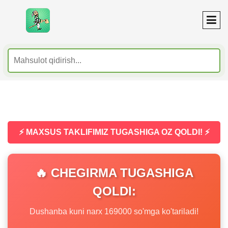
⚡ MAXSUS TAKLIFIMIZ TUGASHIGA OZ QOLDI! ⚡
🔥 CHEGIRMA TUGASHIGA
QOLDI:
Dushanba kuni narx 169000 so'mga ko'tariladi!