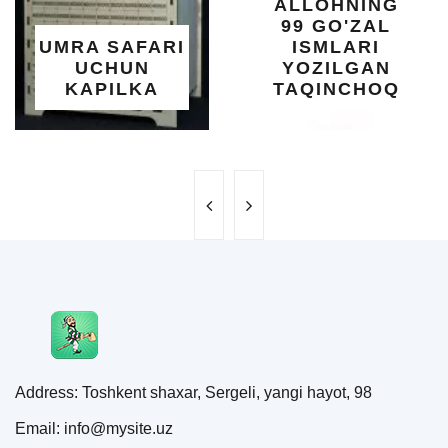
ALLOHNING
UM
99 GO'ZAL
SAL
 SAFARI
ISMLARI
U
CHUN
YOZILGAN
BE
PILKA
TAQINCHOQ
N
Address: Toshkent shaxar, Sergeli, yangi hayot, 98
Email: info@mysite.uz