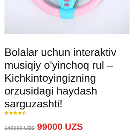
Bolalar uchun interaktiv
musiqiy o'yinchoq rul –
Kichkintoyingizning
orzusidagi haydash
sarguzashti!
99000 UZS
149000 UZS