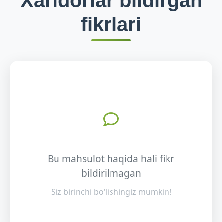
Xaridorlar bildirgan
fikrlari
Bu mahsulot haqida hali fikr
bildirilmagan
Siz birinchi bo'lishingiz mumkin!