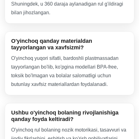
Shuningdek, u 360 daraja aylanadigan rul g'ildiragi
bilan jihozlangan.
O'yinchoq qanday materialdan
tayyorlangan va xavfsizmi?
O'yinchoq yuqori sifatli, bardoshli plastmassadan
tayyorlangan bo'lib, ko'pgina modellari BPA-free,
toksik bo'lmagan va bolalar salomatligi uchun
butunlay xavfsiz materiallardan foydalanadi.
Ushbu o'yinchoq bolaning rivojlanishiga
qanday foyda keltiradi?
O'yinchoq rul bolaning nozik motorikasi, tasavvuri va
ijodiy fikrlashini, eshitish va ko'rish qobiliyatlarini