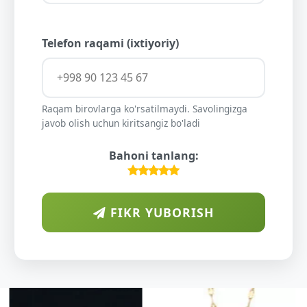
Telefon raqami (ixtiyoriy)
Raqam birovlarga ko'rsatilmaydi. Savolingizga
javob olish uchun kiritsangiz bo'ladi
Bahoni tanlang:
FIKR YUBORISH
ARAB
DIYORIDA
O'SUVCHI