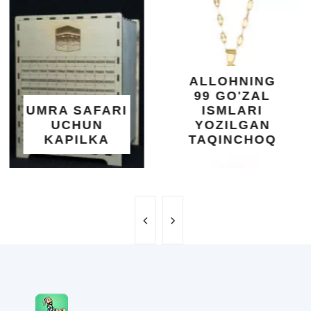
KUNDUR
DARAXTINING
SHIFOBAXSH
YELIMI: AQL,
XOTIRA VA
ALLOHNING
UMUMIY
99 GO'ZAL
SALOMATLIK
ISMLARI
UCHUN
YOZILGAN
BEBAHO
TAQINCHOQ
NE'MAT