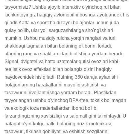
tayyormisiz? Ushbu ajoyib interaktiv o'yinchoq rul bilan 
kichkintoyingiz haqiqiy avtomobilni boshqarayotgandek his 
qiladi! Katta va sportcha dizayni bolajonlar uchun juda 
qulay bo'lib, ular yo'l sarguzashtlariga sho'ng'ishlari 
mumkin. Ushbu musiqiy rulcha yorqin ranglari va turli 
shakldagi tugmalari bilan bolaning e'tiborini tortadi, 
ularning rang va shakllarni tanib olishiga yordam beradi. 
Signal, dvigatel va hatto uzatmalar qutisi ovozlari kabi 
realistik ovoz effektlari bilan bolangiz o'zini haqiqiy 
haydovchidek his qiladi. Rulning 360 daraja aylanishi 
bolajonlarning harakatlarini muvofiqlashtirish va 
tasavvurini rivojlantirishga yordam beradi. Plastikdan 
tayyorlangan ushbu o'yinchoq BPA-free, toksik bo'lmagan 
va ekologik toza materiallardan iborat bo'lib, 
farzandingizning xavfsizligi va salomatligini ta'minlaydi. U 
nafaqat o'yin-kulgi, balki bolaning nozik motorikasi, 
tasavvuri, fikrlash qobiliyati va eshitish sezgilarini 