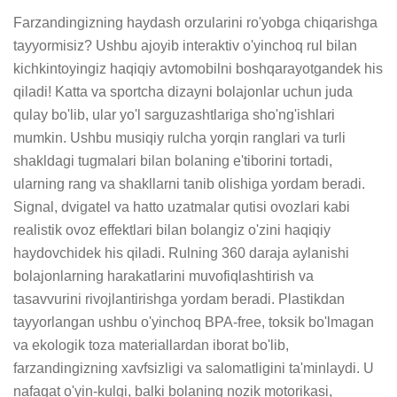
Farzandingizning haydash orzularini ro'yobga chiqarishga 
tayyormisiz? Ushbu ajoyib interaktiv o'yinchoq rul bilan 
kichkintoyingiz haqiqiy avtomobilni boshqarayotgandek his 
qiladi! Katta va sportcha dizayni bolajonlar uchun juda 
qulay bo'lib, ular yo'l sarguzashtlariga sho'ng'ishlari 
mumkin. Ushbu musiqiy rulcha yorqin ranglari va turli 
shakldagi tugmalari bilan bolaning e'tiborini tortadi, 
ularning rang va shakllarni tanib olishiga yordam beradi. 
Signal, dvigatel va hatto uzatmalar qutisi ovozlari kabi 
realistik ovoz effektlari bilan bolangiz o'zini haqiqiy 
haydovchidek his qiladi. Rulning 360 daraja aylanishi 
bolajonlarning harakatlarini muvofiqlashtirish va 
tasavvurini rivojlantirishga yordam beradi. Plastikdan 
tayyorlangan ushbu o'yinchoq BPA-free, toksik bo'lmagan 
va ekologik toza materiallardan iborat bo'lib, 
farzandingizning xavfsizligi va salomatligini ta'minlaydi. U 
nafaqat o'yin-kulgi, balki bolaning nozik motorikasi, 