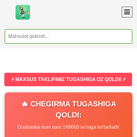
⚡ MAXSUS TAKLIFIMIZ TUGASHIGA OZ QOLDI! ⚡
🔥 CHEGIRMA TUGASHIGA
QOLDI:
Dushanba kuni narx 149000 so'mga ko'tariladi!