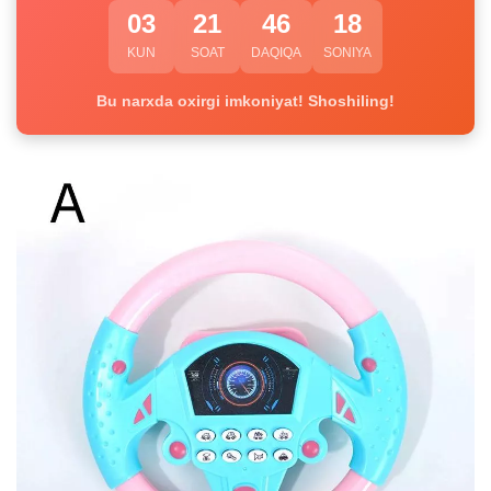
03
21
46
18
KUN
SOAT
DAQIQA
SONIYA
Bu narxda oxirgi imkoniyat! Shoshiling!