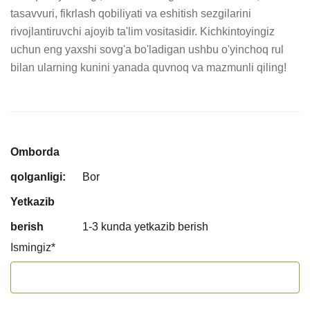
tasavvuri, fikrlash qobiliyati va eshitish sezgilarini 
rivojlantiruvchi ajoyib ta'lim vositasidir. Kichkintoyingiz 
uchun eng yaxshi sovg'a bo'ladigan ushbu o'yinchoq rul 
bilan ularning kunini yanada quvnoq va mazmunli qiling!
Omborda
qolganligi:
Bor
Yetkazib
berish
1-3 kunda yetkazib berish
Ismingiz
*