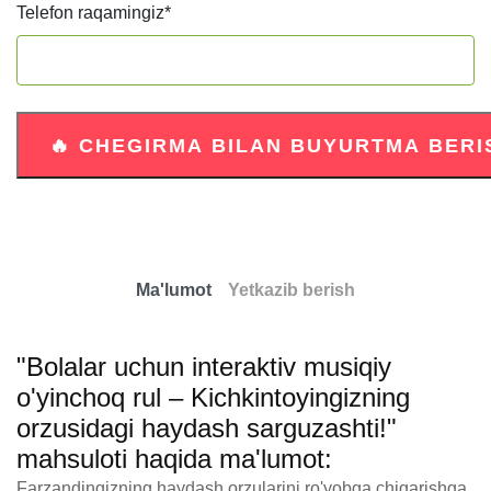
Telefon raqamingiz
*
Ma'lumot
Yetkazib berish
"Bolalar uchun interaktiv musiqiy
o'yinchoq rul – Kichkintoyingizning
orzusidagi haydash sarguzashti!"
mahsuloti haqida ma'lumot:
Farzandingizning haydash orzularini ro'yobga chiqarishga 