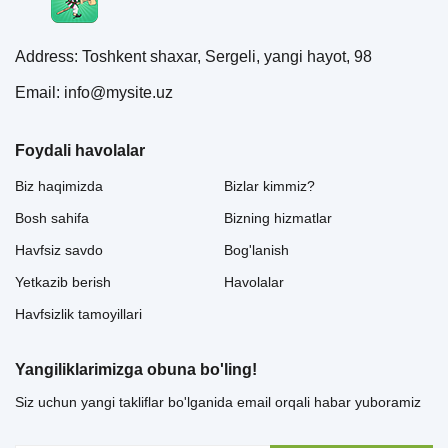
Address: Toshkent shaxar, Sergeli, yangi hayot, 98
Email: info@mysite.uz
Foydali havolalar
Biz haqimizda
Bizlar kimmiz?
Bosh sahifa
Bizning hizmatlar
Havfsiz savdo
Bog'lanish
Yetkazib berish
Havolalar
Havfsizlik tamoyillari
Yangiliklarimizga obuna bo'ling!
Siz uchun yangi takliflar bo'lganida email orqali habar yuboramiz