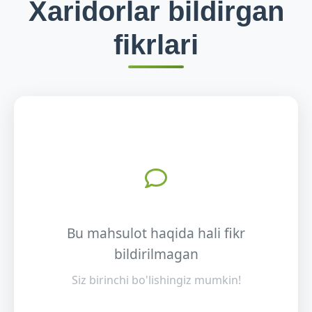
Xaridorlar bildirgan
fikrlari
Bu mahsulot haqida hali fikr
bildirilmagan
Siz birinchi bo'lishingiz mumkin!