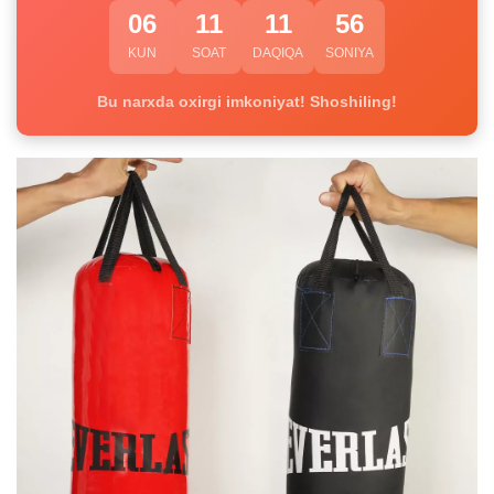
06
11
11
55
KUN
SOAT
DAQIQA
SONIYA
Bu narxda oxirgi imkoniyat! Shoshiling!