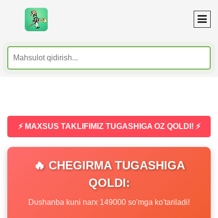
⚡ MAXSUS TAKLIFIMIZ TUGASHIGA OZ QOLDI! ⚡
🔥 CHEGIRMA TUGASHIGA
QOLDI:
Dushanba kuni narx 149000 so'mga ko'tariladi!