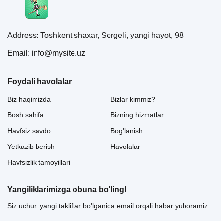
Address: Toshkent shaxar, Sergeli, yangi hayot, 98
Email: info@mysite.uz
Foydali havolalar
Biz haqimizda
Bizlar kimmiz?
Bosh sahifa
Bizning hizmatlar
Havfsiz savdo
Bog'lanish
Yetkazib berish
Havolalar
Havfsizlik tamoyillari
Yangiliklarimizga obuna bo'ling!
Siz uchun yangi takliflar bo'lganida email orqali habar yuboramiz