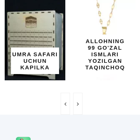
O
K
DAR
SHI
YEL
XO
ALLOHNING
U
99 GO'ZAL
SA
A SAFARI
ISMLARI
UCHUN
YOZILGAN
B
APILKA
TAQINCHOQ