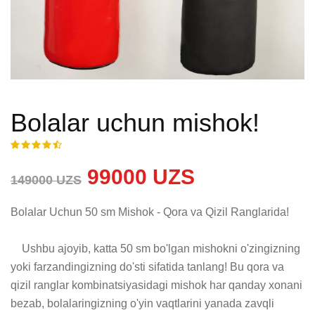
Bolalar uchun mishok!
99000 UZS
149000 UZS
Bolalar Uchun 50 sm Mishok - Qora va Qizil Ranglarida!

    Ushbu ajoyib, katta 50 sm bo'lgan mishokni o'zingizning 
yoki farzandingizning do'sti sifatida tanlang! Bu qora va 
qizil ranglar kombinatsiyasidagi mishok har qanday xonani 
bezab, bolalaringizning o'yin vaqtlarini yanada zavqli 