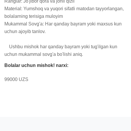
Ranglar: Jo'jibor qora va jonli qizil

Material: Yumshoq va yuqori sifatli matodan tayyorlangan, 
bolalarning terisiga muloyim

Mukammal Sovg'a: Har qanday bayram yoki maxsus kun 
uchun ajoyib tanlov.

    Ushbu mishok har qanday bayram yoki tug'ilgan kun 
uchun mukammal sovg'a bo'lishi aniq.
Bolalar uchun mishok! narxi:
99000 UZS