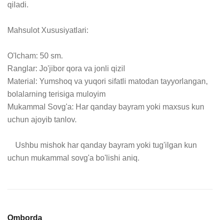
qiladi.

Mahsulot Xususiyatlari:

O'lcham: 50 sm.

Ranglar: Jo'jibor qora va jonli qizil

Material: Yumshoq va yuqori sifatli matodan tayyorlangan, 
bolalarning terisiga muloyim

Mukammal Sovg'a: Har qanday bayram yoki maxsus kun 
uchun ajoyib tanlov.

    Ushbu mishok har qanday bayram yoki tug'ilgan kun 
uchun mukammal sovg'a bo'lishi aniq.
Omborda