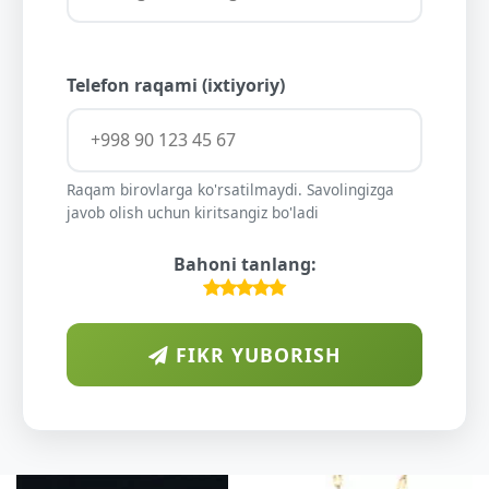
Telefon raqami (ixtiyoriy)
Raqam birovlarga ko'rsatilmaydi. Savolingizga
javob olish uchun kiritsangiz bo'ladi
Bahoni tanlang:
FIKR YUBORISH
D