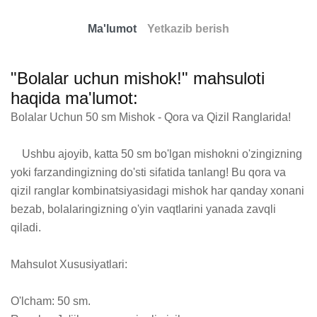
Ma'lumot
Yetkazib berish
"Bolalar uchun mishok!" mahsuloti
haqida ma'lumot:
Bolalar Uchun 50 sm Mishok - Qora va Qizil Ranglarida!

    Ushbu ajoyib, katta 50 sm bo'lgan mishokni o'zingizning 
yoki farzandingizning do'sti sifatida tanlang! Bu qora va 
qizil ranglar kombinatsiyasidagi mishok har qanday xonani 
bezab, bolalaringizning o'yin vaqtlarini yanada zavqli 
qiladi.

Mahsulot Xususiyatlari:

O'lcham: 50 sm.
