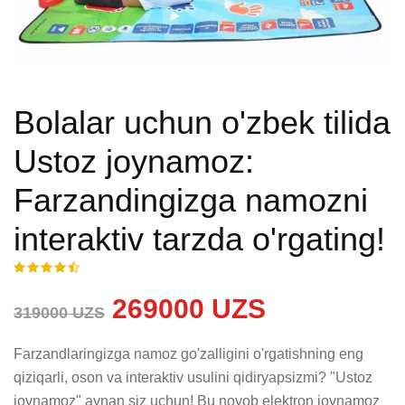
Bolalar uchun o'zbek tilida
Ustoz joynamoz:
Farzandingizga namozni
interaktiv tarzda o'rgating!
269000 UZS
319000 UZS
Farzandlaringizga namoz go'zalligini o'rgatishning eng 
qiziqarli, oson va interaktiv usulini qidiryapsizmi? "Ustoz 
joynamoz" aynan siz uchun! Bu noyob elektron joynamoz 