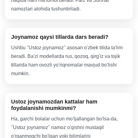
haqida ham ma'lumot beradi. Farz va Sunnat
namozlari alohida tushuntiriladi.
Joynamoz qaysi tillarda dars beradi?
Ushbu "Ustoz joynamoz" asosan o'zbek tilida ta'lim
beradi. Ba'zi modellarda rus, qozoq, qirg'iz va tojik
tillarida ham ovozli yo'riqnomalar mavjud bo'lishi
mumkin.
Ustoz joynamozdan kattalar ham
foydalanishi mumkinmi?
Ha, garchi bolalar uchun mo'ljallangan bo'lsa-da,
"Ustoz joynamoz" namoz o'qishni mustaqil
o'rganmoqchi bo'lgan yoki bilimlarini