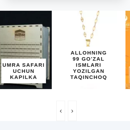
ARAB
DIYORIDA
O'SUVCHI
KUNDUR
DARAXTINING
SHIFOBAXSH
YELIMI: AQL,
XOTIRA VA
ALLOHNING
UMUMIY
99 GO'ZAL
SALOMATLIK
ISMLARI
UCHUN
YOZILGAN
BEBAHO
TAQINCHOQ
NE'MAT