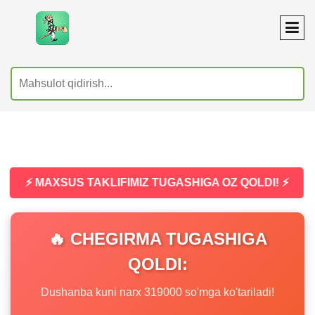
⚡ MAXSUS TAKLIFIMIZ TUGASHIGA OZ QOLDI! ⚡
🔥 CHEGIRMA TUGASHIGA
QOLDI:
Dushanba kuni narx 319000 so'mga ko'tariladi!