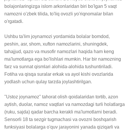
bolajonlaringizga islom arkonlaridan biri bo'lgan 5 vaqt 
namozni o'zbek tilida, to'liq ovozli yo'riqnomalar bilan 
o'rgatadi. 

Ushbu ta'lim joynamozi yordamida bolalar bomdod, 
peshin, asr, shom, xufton namozlarini, shuningdek, 
tahajjud, qazo va musofir namozlari haqida ham keng 
ma'lumotlarga ega bo'lishlari mumkin. Har bir namozning 
farz va sunnat qismlari alohida-alohida tushuntiriladi. 
Fotiha va qisqa suralar erkak va ayol kishi ovozlarida 
yodlash uchun qulay tarzda joylashtirilgan.

"Ustoz joynamoz" tahorat olish qoidalaridan tortib, azon 
aytish, duolar, namoz vaqtlari va namozdagi turli holatlarga 
(ruku, sajda) qadar barcha kerakli ma'lumotlarni beradi. 
Sensorli 18 ta sezgir tugmachasi va ovozni boshqarish 
funksiyasi bolalarga o'quv jarayonini yanada qiziqarli va 