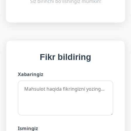
Siz birinchi bo'lishingiz mumkin!
Fikr bildiring
Xabaringiz
Ismingiz