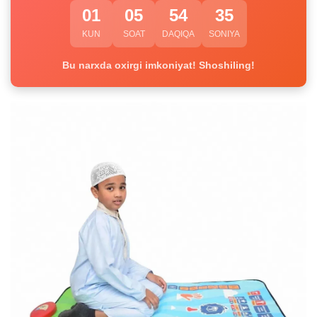
01
05
54
35
KUN
SOAT
DAQIQA
SONIYA
Bu narxda oxirgi imkoniyat! Shoshiling!