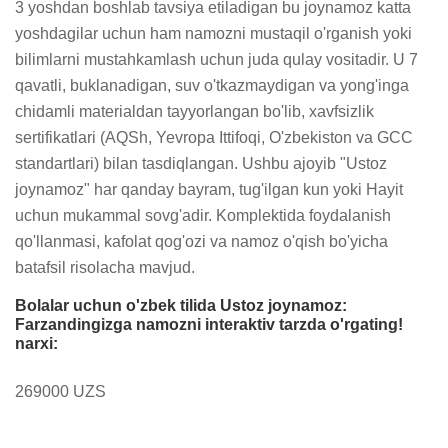
3 yoshdan boshlab tavsiya etiladigan bu joynamoz katta 
yoshdagilar uchun ham namozni mustaqil o'rganish yoki 
bilimlarni mustahkamlash uchun juda qulay vositadir. U 7 
qavatli, buklanadigan, suv o'tkazmaydigan va yong'inga 
chidamli materialdan tayyorlangan bo'lib, xavfsizlik 
sertifikatlari (AQSh, Yevropa Ittifoqi, O'zbekiston va GCC 
standartlari) bilan tasdiqlangan. Ushbu ajoyib "Ustoz 
joynamoz" har qanday bayram, tug'ilgan kun yoki Hayit 
uchun mukammal sovg'adir. Komplektida foydalanish 
qo'llanmasi, kafolat qog'ozi va namoz o'qish bo'yicha 
batafsil risolacha mavjud.
Bolalar uchun o'zbek tilida Ustoz joynamoz:
Farzandingizga namozni interaktiv tarzda o'rgating!
narxi:
269000 UZS