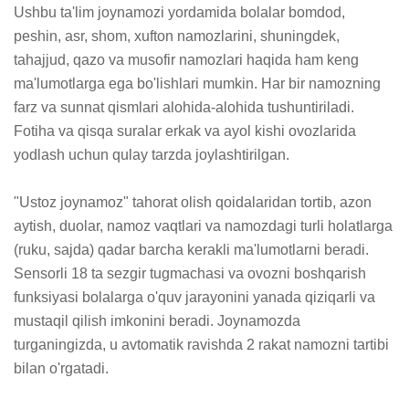
Ushbu ta'lim joynamozi yordamida bolalar bomdod, 
peshin, asr, shom, xufton namozlarini, shuningdek, 
tahajjud, qazo va musofir namozlari haqida ham keng 
ma'lumotlarga ega bo'lishlari mumkin. Har bir namozning 
farz va sunnat qismlari alohida-alohida tushuntiriladi. 
Fotiha va qisqa suralar erkak va ayol kishi ovozlarida 
yodlash uchun qulay tarzda joylashtirilgan.

"Ustoz joynamoz" tahorat olish qoidalaridan tortib, azon 
aytish, duolar, namoz vaqtlari va namozdagi turli holatlarga 
(ruku, sajda) qadar barcha kerakli ma'lumotlarni beradi. 
Sensorli 18 ta sezgir tugmachasi va ovozni boshqarish 
funksiyasi bolalarga o'quv jarayonini yanada qiziqarli va 
mustaqil qilish imkonini beradi. Joynamozda 
turganingizda, u avtomatik ravishda 2 rakat namozni tartibi 
bilan o'rgatadi.
