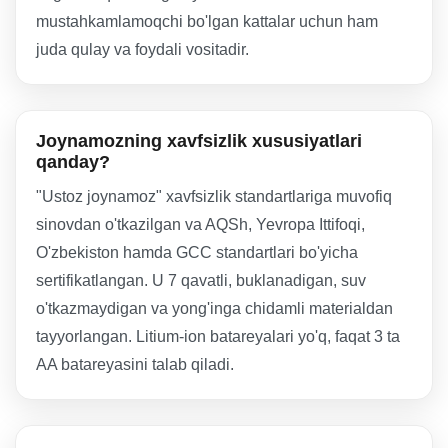
mustahkamlamoqchi bo'lgan kattalar uchun ham
juda qulay va foydali vositadir.
Joynamozning xavfsizlik xususiyatlari
qanday?
"Ustoz joynamoz" xavfsizlik standartlariga muvofiq
sinovdan o'tkazilgan va AQSh, Yevropa Ittifoqi,
O'zbekiston hamda GCC standartlari bo'yicha
sertifikatlangan. U 7 qavatli, buklanadigan, suv
o'tkazmaydigan va yong'inga chidamli materialdan
tayyorlangan. Litium-ion batareyalari yo'q, faqat 3 ta
AA batareyasini talab qiladi.