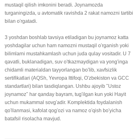
mustaqil qilish imkonini beradi. Joynamozda 
turganingizda, u avtomatik ravishda 2 rakat namozni tartibi 
bilan o'rgatadi.

3 yoshdan boshlab tavsiya etiladigan bu joynamoz katta 
yoshdagilar uchun ham namozni mustaqil o'rganish yoki 
bilimlarni mustahkamlash uchun juda qulay vositadir. U 7 
qavatli, buklanadigan, suv o'tkazmaydigan va yong'inga 
chidamli materialdan tayyorlangan bo'lib, xavfsizlik 
sertifikatlari (AQSh, Yevropa Ittifoqi, O'zbekiston va GCC 
standartlari) bilan tasdiqlangan. Ushbu ajoyib "Ustoz 
joynamoz" har qanday bayram, tug'ilgan kun yoki Hayit 
uchun mukammal sovg'adir. Komplektida foydalanish 
qo'llanmasi, kafolat qog'ozi va namoz o'qish bo'yicha 
batafsil risolacha mavjud.