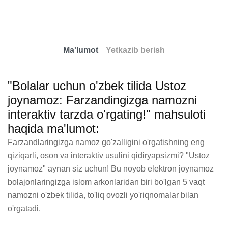
Ma'lumot
Yetkazib berish
"Bolalar uchun o'zbek tilida Ustoz
joynamoz: Farzandingizga namozni
interaktiv tarzda o'rgating!" mahsuloti
haqida ma'lumot:
Farzandlaringizga namoz go'zalligini o'rgatishning eng 
qiziqarli, oson va interaktiv usulini qidiryapsizmi? "Ustoz 
joynamoz" aynan siz uchun! Bu noyob elektron joynamoz 
bolajonlaringizga islom arkonlaridan biri bo'lgan 5 vaqt 
namozni o'zbek tilida, to'liq ovozli yo'riqnomalar bilan 
o'rgatadi. 
