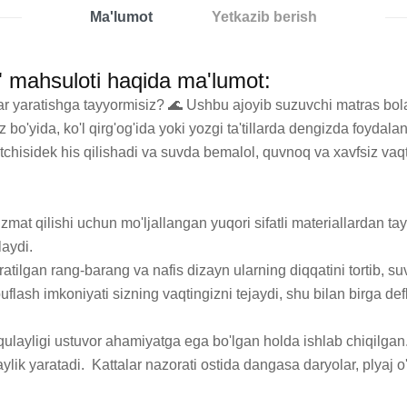
Ma'lumot
Yetkazib berish
 mahsuloti haqida ma'lumot:
 yaratishga tayyormisiz? 🌊 Ushbu ajoyib suzuvchi matras bolal
z bo'yida, ko'l qirg'og'ida yoki yozgi ta'tillarda dengizda foyda
chisidek his qilishadi va suvda bemalol, quvnoq va xavfsiz vaqt 
xizmat qilishi uchun mo'ljallangan yuqori sifatli materiallardan 
ydi. 

tilgan rang-barang va nafis dizayn ularning diqqatini tortib, suv
flash imkoniyati sizning vaqtingizni tejaydi, shu bilan birga def
 qulayligi ustuvor ahamiyatga ega bo'lgan holda ishlab chiqilgan.
lik yaratadi.  Kattalar nazorati ostida dangasa daryolar, plyaj 