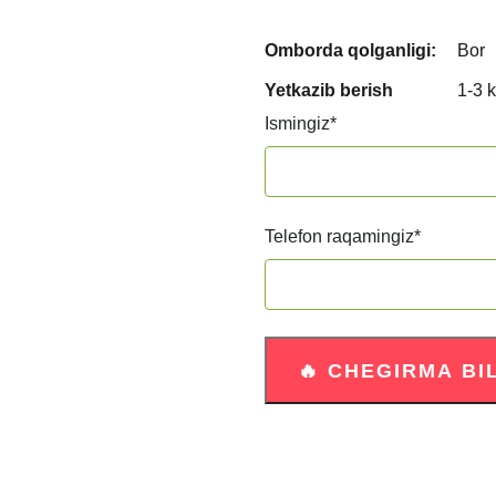
Omborda qolganligi:
Bor
Yetkazib berish
1-3 
Ismingiz
*
Telefon raqamingiz
*