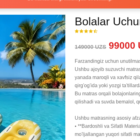
Bolalar Uchu
99000 
149000 UZS
Farzandingiz uchun unutilmas 
Ushbu ajoyib suzuvchi matras 
yanada maroqli va xavfsiz qila
qirg'og'ida yoki yozgi ta'til
Bu matras orqali bolajonlaring
qilishadi va suvda bemalol, qu
Ushbu matrasning asosiy afzall
• **Bardoshli va Sifatli Mater
mo'ljallangan yuqori sifatli 