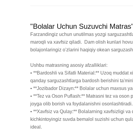
"Bolalar Uchun Suzuvchi Matras"
Farzandingiz uchun unutilmas yozgi sarguzashtlar
maroqli va xavfsiz qiladi.  Dam olish kunlari hovu
bolajonlaringiz o'zlarini haqiqiy okean sarguzasht
Ushbu matrasning asosiy afzalliklari:

• **Bardoshli va Sifatli Material:** Uzoq muddat 
qanday sarguzashtlarga bardosh berishini ta'minla
• **Jozibador Dizayn:** Bolalar uchun maxsus yara
• **Tez va Oson Puflash:** Matrasni tez va oson pu
joyga olib borish va foydalanishni osonlashtiradi.

• **Xavfsiz va Qulay:** Bolalarning xavfsizligi va
kichkintoyingiz suvda bemalol suzishi uchun qulay
ideal. 
