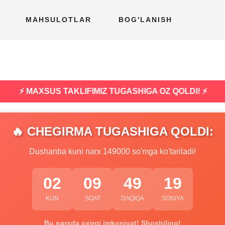
MAHSULOTLAR
BOG'LANISH
⚡ MAXSUS TAKLIFIMIZ TUGASHIGA OZ QOLDI! ⚡
🔥 CHEGIRMA TUGASHIGA QOLDI:
Dushanba kuni narx 149000 so'mga ko'tariladi!
02
09
49
18
KUN
SOAT
DAQIQA
SONIYA
Bu narxda oxirgi imkoniyat! Shoshiling!