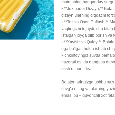
matrasning har qanday sarguza
• **Jozibador Dizayn:** Bolal
dizayn ularning diqqatini torti
• **Tez va Oson Puflash:** Mat
vaqtingizni tejaydi, shu bilan
istalgan joyga olib borish va 
• **Xavfsiz va Qulay:** Bolala
ega bo'lgan holda ishlab chiqi
kichkintoyingiz suvda bemalol 
nazorati ostida dangasa daryo
olish uchun ideal. 

Bolajonlaringizga ushbu suzu
sovg'a qiling va ularning yuz
emas, bu – quvonchli xotiralar