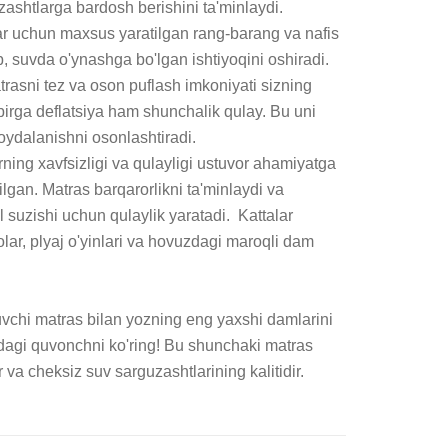
shtlarga bardosh berishini ta'minlaydi. 

ar uchun maxsus yaratilgan rang-barang va nafis 
b, suvda o'ynashga bo'lgan ishtiyoqini oshiradi. 

rasni tez va oson puflash imkoniyati sizning 
 birga deflatsiya ham shunchalik qulay. Bu uni 
foydalanishni osonlashtiradi.

rning xavfsizligi va qulayligi ustuvor ahamiyatga 
lgan. Matras barqarorlikni ta'minlaydi va 
suzishi uchun qulaylik yaratadi.  Kattalar 
lar, plyaj o'yinlari va hovuzdagi maroqli dam 
vchi matras bilan yozning eng yaxshi damlarini 
idagi quvonchni ko'ring! Bu shunchaki matras 
 va cheksiz suv sarguzashtlarining kalitidir.