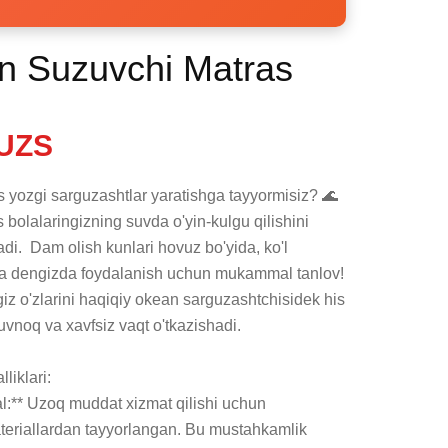
n Suzuvchi Matras
UZS
yozgi sarguzashtlar yaratishga tayyormisiz? 🌊 
bolalaringizning suvda o'yin-kulgu qilishini 
di.  Dam olish kunlari hovuz bo'yida, ko'l 
larda dengizda foydalanish uchun mukammal tanlov! 
iz o'zlarini haqiqiy okean sarguzashtchisidek his 
vnoq va xavfsiz vaqt o'tkazishadi. 

iklari:

ial:** Uzoq muddat xizmat qilishi uchun 
materiallardan tayyorlangan. Bu mustahkamlik 