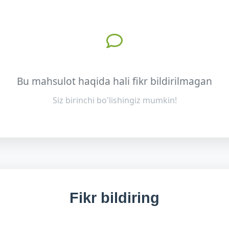
Bu mahsulot haqida hali fikr bildirilmagan
Siz birinchi bo'lishingiz mumkin!
Fikr bildiring