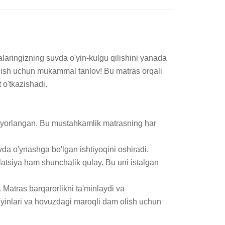
aringizning suvda o'yin-kulgu qilishini yanada 
lanish uchun mukammal tanlov! Bu matras orqali 
o'tkazishadi. 

tayyorlangan. Bu mustahkamlik matrasning har 
da o'ynashga bo'lgan ishtiyoqini oshiradi. 

latsiya ham shunchalik qulay. Bu uni istalgan 
 Matras barqarorlikni ta'minlaydi va 
o'yinlari va hovuzdagi maroqli dam olish uchun 