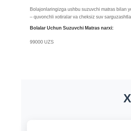
Bolajonlaringizga ushbu suzuvchi matras bilan yo
– quvonchli xotiralar va cheksiz suv sarguzashtlari
Bolalar Uchun Suzuvchi Matras narxi:
99000 UZS
X