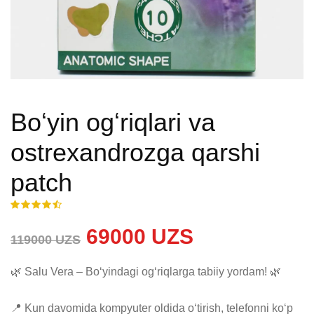
Boʻyin ogʻriqlari va
ostrexandrozga qarshi
patch
69000 UZS
119000 UZS
🌿 Salu Vera – Bo‘yindagi og‘riqlarga tabiiy yordam! 🌿

📍 Kun davomida kompyuter oldida o‘tirish, telefonni ko‘p 