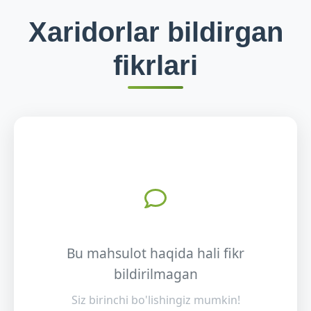
Xaridorlar bildirgan
fikrlari
Bu mahsulot haqida hali fikr
bildirilmagan
Siz birinchi bo'lishingiz mumkin!