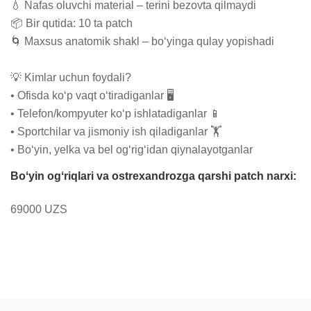
💧 Nafas oluvchi material – terini bezovta qilmaydi

📦 Bir qutida: 10 ta patch

🌀 Maxsus anatomik shakl – bo‘yinga qulay yopishadi

💡 Kimlar uchun foydali?

• Ofisda ko‘p vaqt o‘tiradiganlar 🖥️

• Telefon/kompyuter ko‘p ishlatadiganlar 📱

• Sportchilar va jismoniy ish qiladiganlar 🏋️

• Bo‘yin, yelka va bel og‘rig‘idan qiynalayotganlar
Boʻyin ogʻriqlari va ostrexandrozga qarshi patch narxi:
69000 UZS