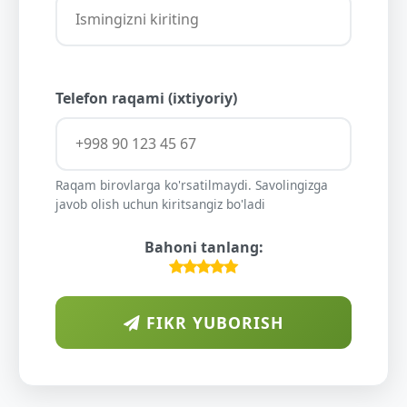
Telefon raqami (ixtiyoriy)
Raqam birovlarga ko'rsatilmaydi. Savolingizga
javob olish uchun kiritsangiz bo'ladi
Bahoni tanlang:
FIKR YUBORISH
A