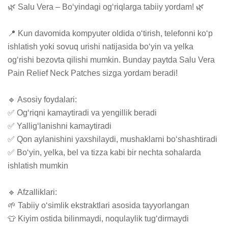
🌿 Salu Vera – Bo‘yindagi og‘riqlarga tabiiy yordam! 🌿

📍 Kun davomida kompyuter oldida o‘tirish, telefonni ko‘p 
ishlatish yoki sovuq urishi natijasida bo‘yin va yelka 
og‘rishi bezovta qilishi mumkin. Bunday paytda Salu Vera 
Pain Relief Neck Patches sizga yordam beradi!

🔹 Asosiy foydalari:

✅ Og‘riqni kamaytiradi va yengillik beradi

✅ Yallig‘lanishni kamaytiradi

✅ Qon aylanishini yaxshilaydi, mushaklarni bo‘shashtiradi

✅ Bo‘yin, yelka, bel va tizza kabi bir nechta sohalarda 
ishlatish mumkin

🔹 Afzalliklari:

🌱 Tabiiy o‘simlik ekstraktlari asosida tayyorlangan

👕 Kiyim ostida bilinmaydi, noqulaylik tug‘dirmaydi
