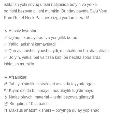
ishlatish yoki sovuq urishi natijasida bo‘yin va yelka 
og‘rishi bezovta qilishi mumkin. Bunday paytda Salu Vera 
Pain Relief Neck Patches sizga yordam beradi!

🔹 Asosiy foydalari:

✅ Og‘riqni kamaytiradi va yengillik beradi

✅ Yallig‘lanishni kamaytiradi

✅ Qon aylanishini yaxshilaydi, mushaklarni bo‘shashtiradi

✅ Bo‘yin, yelka, bel va tizza kabi bir nechta sohalarda 
ishlatish mumkin

🔹 Afzalliklari:

🌱 Tabiiy o‘simlik ekstraktlari asosida tayyorlangan

👕 Kiyim ostida bilinmaydi, noqulaylik tug‘dirmaydi

💧 Nafas oluvchi material – terini bezovta qilmaydi

📦 Bir qutida: 10 ta patch

🌀 Maxsus anatomik shakl – bo‘yinga qulay yopishadi
