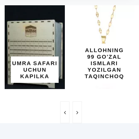
DIY
O'S
KU
DARA
SHIF
YELIM
XOT
ALLOHNING
UM
99 GO'ZAL
SALO
 SAFARI
ISMLARI
UC
HUN
YOZILGAN
BE
PILKA
TAQINCHOQ
NE