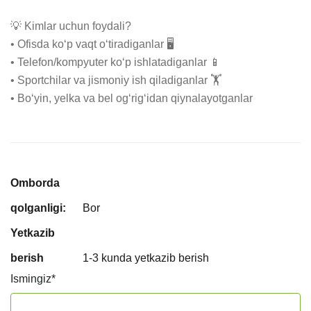
💡 Kimlar uchun foydali?

• Ofisda ko‘p vaqt o‘tiradiganlar 🖥️

• Telefon/kompyuter ko‘p ishlatadiganlar 📱

• Sportchilar va jismoniy ish qiladiganlar 🏋️

• Bo‘yin, yelka va bel og‘rig‘idan qiynalayotganlar
Omborda
qolganligi:
Bor
Yetkazib
berish
1-3 kunda yetkazib berish
Ismingiz
*