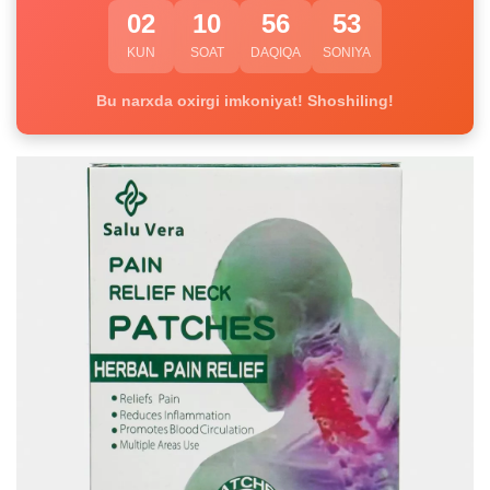
02
10
56
52
KUN
SOAT
DAQIQA
SONIYA
Bu narxda oxirgi imkoniyat! Shoshiling!