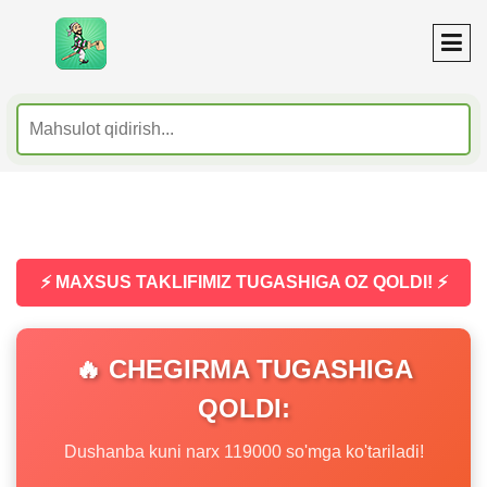
⚡ MAXSUS TAKLIFIMIZ TUGASHIGA OZ QOLDI! ⚡
🔥 CHEGIRMA TUGASHIGA
QOLDI:
Dushanba kuni narx 119000 so'mga ko'tariladi!