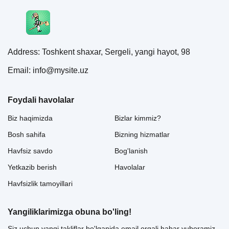
Address: Toshkent shaxar, Sergeli, yangi hayot, 98
Email: info@mysite.uz
Foydali havolalar
Biz haqimizda
Bizlar kimmiz?
Bosh sahifa
Bizning hizmatlar
Havfsiz savdo
Bog'lanish
Yetkazib berish
Havolalar
Havfsizlik tamoyillari
Yangiliklarimizga obuna bo'ling!
Siz uchun yangi takliflar bo'lganida email orqali habar yuboramiz