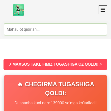
⚡ MAXSUS TAKLIFIMIZ TUGASHIGA OZ QOLDI! ⚡
🔥 CHEGIRMA TUGASHIGA
QOLDI:
Dushanba kuni narx 139000 so'mga ko'tariladi!