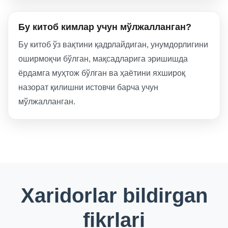
Бу китоб кимлар учун мўлжалланган?
Бу китоб ўз вақтини қадрлайдиган, унумдорлигини
оширмоқчи бўлган, мақсадларига эришишда
ёрдамга муҳтож бўлган ва ҳаётини яхшироқ
назорат қилишни истовчи барча учун
мўлжалланган.
Xaridorlar bildirgan
fikrlari