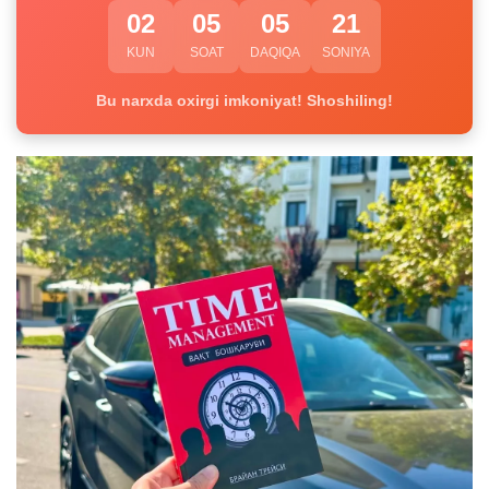
02
05
05
20
KUN
SOAT
DAQIQA
SONIYA
Bu narxda oxirgi imkoniyat! Shoshiling!