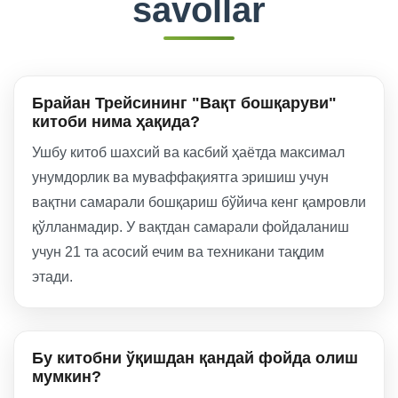
savollar
Брайан Трейсининг "Вақт бошқаруви"
китоби нима ҳақида?
Ушбу китоб шахсий ва касбий ҳаётда максимал
унумдорлик ва муваффақиятга эришиш учун
вақтни самарали бошқариш бўйича кенг қамровли
қўлланмадир. У вақтдан самарали фойдаланиш
учун 21 та асосий ечим ва техникани тақдим
этади.
Бу китобни ўқишдан қандай фойда олиш
мумкин?