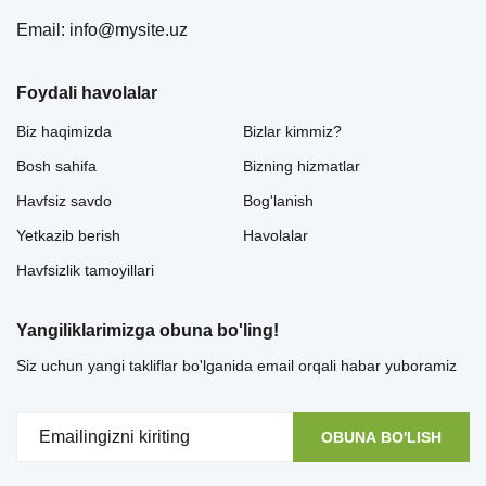
Email: info@mysite.uz
Foydali havolalar
Biz haqimizda
Bizlar kimmiz?
Bosh sahifa
Bizning hizmatlar
Havfsiz savdo
Bog'lanish
Yetkazib berish
Havolalar
Havfsizlik tamoyillari
Yangiliklarimizga obuna bo'ling!
Siz uchun yangi takliflar bo'lganida email orqali habar yuboramiz
OBUNA BO'LISH