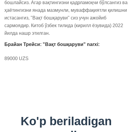
бошлайсиз. Агар вақтингизни қадрламоқчи бўлсангиз ва 
ҳаётингизни янада мазмунли, муваффақиятли қилишни 
истасангиз, "Вақт бошқаруви" сиз учун ажойиб 
сармоядир. Китоб ўзбек тилида (кирилл ёзувида) 2022 
йилда нашр этилган.
Брайан Трейси: "Вақт бошқаруви" narxi:
89000 UZS
Ko'p beriladigan