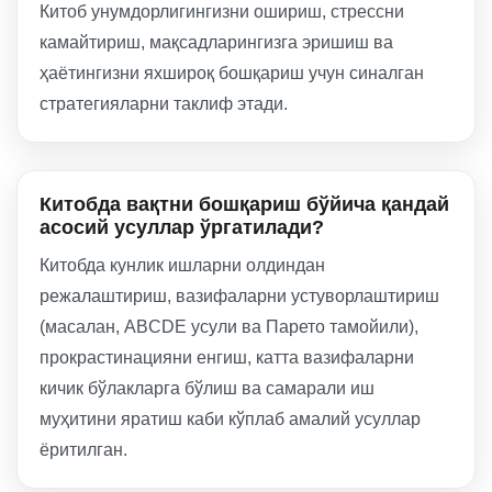
Китоб унумдорлигингизни ошириш, стрессни
камайтириш, мақсадларингизга эришиш ва
ҳаётингизни яхшироқ бошқариш учун синалган
стратегияларни таклиф этади.
Китобда вақтни бошқариш бўйича қандай
асосий усуллар ўргатилади?
Китобда кунлик ишларни олдиндан
режалаштириш, вазифаларни устуворлаштириш
(масалан, ABCDE усули ва Парето тамойили),
прокрастинацияни енгиш, катта вазифаларни
кичик бўлакларга бўлиш ва самарали иш
муҳитини яратиш каби кўплаб амалий усуллар
ёритилган.