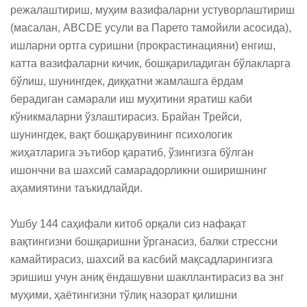
режалаштириш, муҳим вазифаларни устуворлаштириш 
(масалан, ABCDE усули ва Парето тамойили асосида), 
ишларни ортга суришни (прокрастинацияни) енгиш, 
катта вазифаларни кичик, бошқариладиган бўлакларга 
бўлиш, шунингдек, диққатни жамлашга ёрдам 
берадиган самарали иш муҳитини яратиш каби 
кўникмаларни ўзлаштирасиз. Брайан Трейси, 
шунингдек, вақт бошқарувининг психологик 
жиҳатларига эътибор қаратиб, ўзингизга бўлган 
ишончни ва шахсий самарадорликни оширишнинг 
аҳамиятини таъкидлайди.

Ушбу 144 саҳифали китоб орқали сиз нафақат 
вақтингизни бошқаришни ўрганасиз, балки стрессни 
камайтирасиз, шахсий ва касбий мақсадларингизга 
эришиш учун аниқ ёндашувни шакллантирасиз ва энг 
муҳими, ҳаётингизни тўлиқ назорат қилишни 