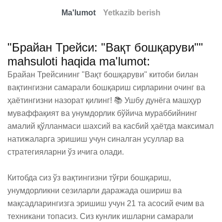
Ma'lumot
Yetkazib berish
"Брайан Трейси: "Вақт бошқаруви""
mahsuloti haqida ma'lumot:
Брайан Трейсининг "Вақт бошқаруви" китоби билан 
вақтингизни самарали бошқариш сирларини очинг ва 
ҳаётингизни назорат қилинг! 📚 Ушбу дунёга машҳур 
муваффақият ва унумдорлик бўйича мураббийнинг 
амалий қўлланмаси шахсий ва касбий ҳаётда максимал 
натижаларга эришиш учун синалган усуллар ва 
стратегияларни ўз ичига олади.

Китобда сиз ўз вақтингизни тўғри бошқариш, 
унумдорликни сезиларли даражада ошириш ва 
мақсадларингизга эришиш учун 21 та асосий ечим ва 
техникани топасиз. Сиз кунлик ишларни самарали 