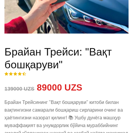
Брайан Трейси: "Вақт
бошқаруви"
89000 UZS
139000 UZS
Брайан Трейсининг "Вақт бошқаруви" китоби билан 
вақтингизни самарали бошқариш сирларини очинг ва 
ҳаётингизни назорат қилинг! 📚 Ушбу дунёга машҳур 
муваффақият ва унумдорлик бўйича мураббийнинг 