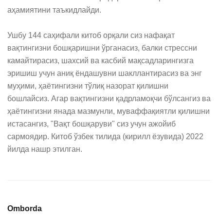
аҳамиятини таъкидлайди.

Ушбу 144 саҳифали китоб орқали сиз нафақат 
вақтингизни бошқаришни ўрганасиз, балки стрессни 
камайтирасиз, шахсий ва касбий мақсадларингизга 
эришиш учун аниқ ёндашувни шакллантирасиз ва энг 
муҳими, ҳаётингизни тўлиқ назорат қилишни 
бошлайсиз. Агар вақтингизни қадрламоқчи бўлсангиз ва 
ҳаётингизни янада мазмунли, муваффақиятли қилишни 
истасангиз, "Вақт бошқаруви" сиз учун ажойиб 
сармоядир. Китоб ўзбек тилида (кирилл ёзувида) 2022 
йилда нашр этилган.
Omborda