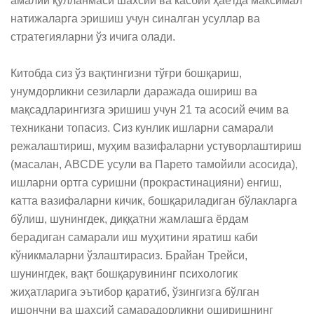
амалий қўлланмаси шахсий ва касбий ҳаётда максимал 
натижаларга эришиш учун синалган усуллар ва 
стратегияларни ўз ичига олади.

Китобда сиз ўз вақтингизни тўғри бошқариш, 
унумдорликни сезиларли даражада ошириш ва 
мақсадларингизга эришиш учун 21 та асосий ечим ва 
техникани топасиз. Сиз кунлик ишларни самарали 
режалаштириш, муҳим вазифаларни устуворлаштириш 
(масалан, ABCDE усули ва Парето тамойили асосида), 
ишларни ортга суришни (прокрастинацияни) енгиш, 
катта вазифаларни кичик, бошқариладиган бўлакларга 
бўлиш, шунингдек, диққатни жамлашга ёрдам 
берадиган самарали иш муҳитини яратиш каби 
кўникмаларни ўзлаштирасиз. Брайан Трейси, 
шунингдек, вақт бошқарувининг психологик 
жиҳатларига эътибор қаратиб, ўзингизга бўлган 
ишончни ва шахсий самарадорликни оширишнинг 