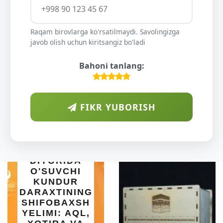
Raqam birovlarga ko'rsatilmaydi. Savolingizga
javob olish uchun kiritsangiz bo'ladi
Bahoni tanlang:
FIKR YUBORISH
ARAB
IYORIDA
'SUVCHI
UNDUR
AXTINING
FOBAXSH
IN
IMI: AQL,
SET