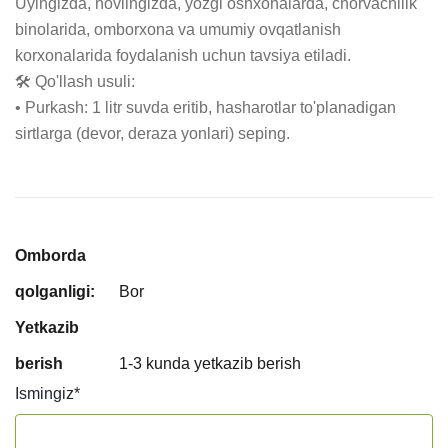
Uyingizda, hovlingizda, yozgi oshxonalarda, chorvachilik 
binolarida, omborxona va umumiy ovqatlanish 
korxonalarida foydalanish uchun tavsiya etiladi.

🛠 Qo'llash usuli:

• Purkash: 1 litr suvda eritib, hasharotlar to'planadigan 
sirtlarga (devor, deraza yonlari) seping.
Omborda
qolganligi:
Bor
Yetkazib
berish
1-3 kunda yetkazib berish
Ismingiz
*