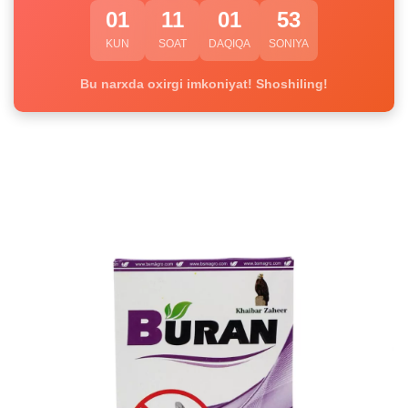
01
11
01
52
KUN
SOAT
DAQIQA
SONIYA
Bu narxda oxirgi imkoniyat! Shoshiling!