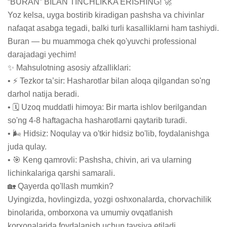
“BURAN” BILAN TINCHLIKKA ERISHING! 🚀

Yoz kelsa, uyga bostirib kiradigan pashsha va chivinlar 
nafaqat asabga tegadi, balki turli kasalliklarni ham tashiydi. 
Buran — bu muammoga chek qo'yuvchi professional 
darajadagi yechim!

✨ Mahsulotning asosiy afzalliklari:

• ⚡ Tezkor ta’sir: Hasharotlar bilan aloqa qilgandan so'ng 
darhol natija beradi.

• 🗓 Uzoq muddatli himoya: Bir marta ishlov berilgandan 
so'ng 4-8 haftagacha hasharotlarni qaytarib turadi.

• 🌬 Hidsiz: Noqulay va o'tkir hidsiz bo'lib, foydalanishga 
juda qulay.

• 🎯 Keng qamrovli: Pashsha, chivin, ari va ularning 
lichinkalariga qarshi samarali. 

🏡 Qayerda qo'llash mumkin?

Uyingizda, hovlingizda, yozgi oshxonalarda, chorvachilik 
binolarida, omborxona va umumiy ovqatlanish 
korxonalarida foydalanish uchun tavsiya etiladi.
