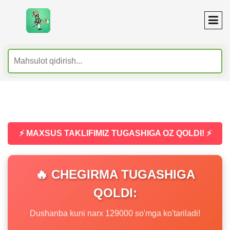
⚡ MAXSUS TAKLIFIMIZ TUGASHIGA OZ QOLDI! ⚡
🔥 CHEGIRMA TUGASHIGA
QOLDI:
Dushanba kuni narx 129000 so'mga ko'tariladi!