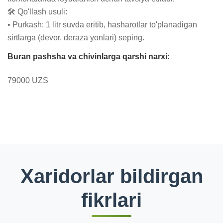
🛠 Qo'llash usuli:

• Purkash: 1 litr suvda eritib, hasharotlar to'planadigan 
sirtlarga (devor, deraza yonlari) seping.
Buran pashsha va chivinlarga qarshi narxi:
79000 UZS
Xaridorlar bildirgan
fikrlari