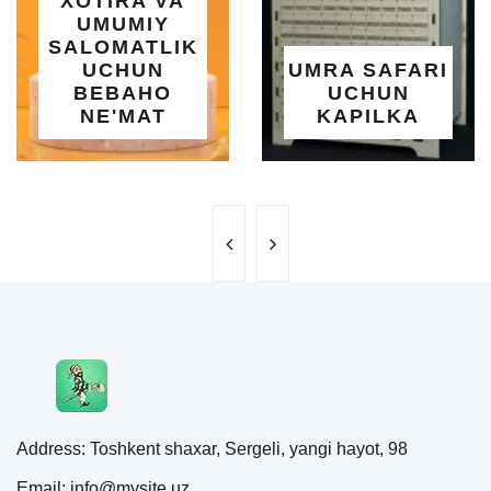
TIRA VA
| 1
MUMIY
LOMATLIK
O'R
UCHUN
UMRA SAFARI
EBAHO
UCHUN
SAL
NE'MAT
KAPILKA
Address: Toshkent shaxar, Sergeli, yangi hayot, 98
Email: info@mysite.uz