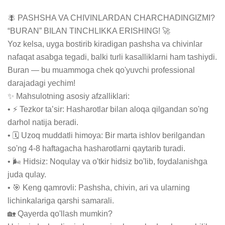
🪰 PASHSHA VA CHIVINLARDAN CHARCHADINGIZMI? 
“BURAN” BILAN TINCHLIKKA ERISHING! 🚀

Yoz kelsa, uyga bostirib kiradigan pashsha va chivinlar 
nafaqat asabga tegadi, balki turli kasalliklarni ham tashiydi. 
Buran — bu muammoga chek qo'yuvchi professional 
darajadagi yechim!

✨ Mahsulotning asosiy afzalliklari:

• ⚡ Tezkor ta’sir: Hasharotlar bilan aloqa qilgandan so'ng 
darhol natija beradi.

• 🗓 Uzoq muddatli himoya: Bir marta ishlov berilgandan 
so'ng 4-8 haftagacha hasharotlarni qaytarib turadi.

• 🌬 Hidsiz: Noqulay va o'tkir hidsiz bo'lib, foydalanishga 
juda qulay.

• 🎯 Keng qamrovli: Pashsha, chivin, ari va ularning 
lichinkalariga qarshi samarali. 

🏡 Qayerda qo'llash mumkin?
