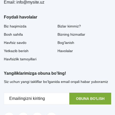
Email: info@mysite.uz
Foydali havolalar
Biz haqimizda
Bizlar kimmiz?
Bosh sahifa
Bizning hizmatlar
Havfsiz savdo
Bog'lanish
Yetkazib berish
Havolalar
Havfsizlik tamoyillari
Yangiliklarimizga obuna bo'ling!
Siz uchun yangi takliflar bo'lganida email orqali habar yuboramiz
OBUNA BO'LISH