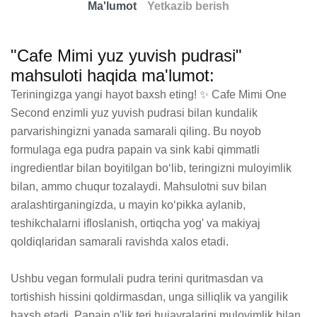
Ma'lumot
Yetkazib berish
"Cafe Mimi yuz yuvish pudrasi"
mahsuloti haqida ma'lumot:
Teriningizga yangi hayot baxsh eting! ✨ Cafe Mimi One 
Second enzimli yuz yuvish pudrasi bilan kundalik 
parvarishingizni yanada samarali qiling. Bu noyob 
formulaga ega pudra papain va sink kabi qimmatli 
ingredientlar bilan boyitilgan bo‘lib, teringizni muloyimlik 
bilan, ammo chuqur tozalaydi. Mahsulotni suv bilan 
aralashtirganingizda, u mayin ko‘pikka aylanib, 
teshikchalarni ifloslanish, ortiqcha yog' va makiyaj 
qoldiqlaridan samarali ravishda xalos etadi.

Ushbu vegan formulali pudra terini quritmasdan va 
tortishish hissini qoldirmasdan, unga silliqlik va yangilik 
baxsh etadi. Papain o'lik teri hujayralarini muloyimlik bilan 