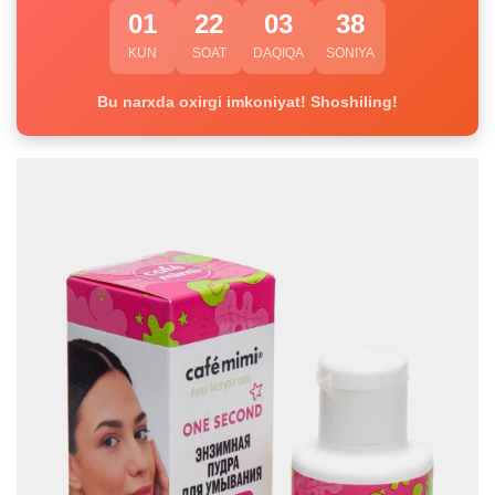
01
22
03
38
KUN
SOAT
DAQIQA
SONIYA
Bu narxda oxirgi imkoniyat! Shoshiling!