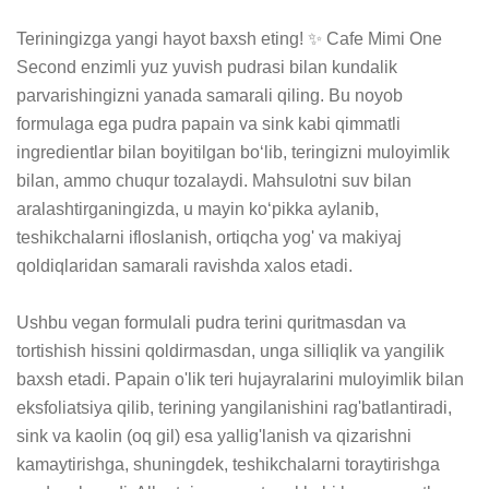
Teriningizga yangi hayot baxsh eting! ✨ Cafe Mimi One 
Second enzimli yuz yuvish pudrasi bilan kundalik 
parvarishingizni yanada samarali qiling. Bu noyob 
formulaga ega pudra papain va sink kabi qimmatli 
ingredientlar bilan boyitilgan bo‘lib, teringizni muloyimlik 
bilan, ammo chuqur tozalaydi. Mahsulotni suv bilan 
aralashtirganingizda, u mayin ko‘pikka aylanib, 
teshikchalarni ifloslanish, ortiqcha yog' va makiyaj 
qoldiqlaridan samarali ravishda xalos etadi.

Ushbu vegan formulali pudra terini quritmasdan va 
tortishish hissini qoldirmasdan, unga silliqlik va yangilik 
baxsh etadi. Papain o'lik teri hujayralarini muloyimlik bilan 
eksfoliatsiya qilib, terining yangilanishini rag'batlantiradi, 
sink va kaolin (oq gil) esa yallig'lanish va qizarishni 
kamaytirishga, shuningdek, teshikchalarni toraytirishga 