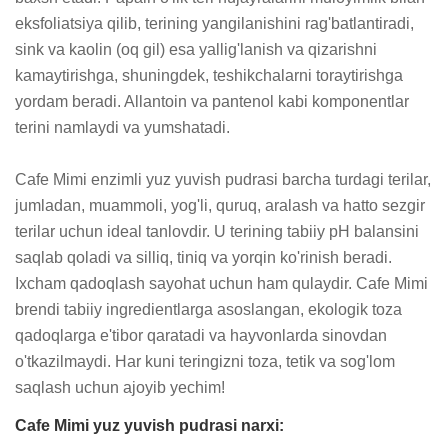
eksfoliatsiya qilib, terining yangilanishini rag'batlantiradi, 
sink va kaolin (oq gil) esa yallig'lanish va qizarishni 
kamaytirishga, shuningdek, teshikchalarni toraytirishga 
yordam beradi. Allantoin va pantenol kabi komponentlar 
terini namlaydi va yumshatadi.

Cafe Mimi enzimli yuz yuvish pudrasi barcha turdagi terilar, 
jumladan, muammoli, yog'li, quruq, aralash va hatto sezgir 
terilar uchun ideal tanlovdir. U terining tabiiy pH balansini 
saqlab qoladi va silliq, tiniq va yorqin ko'rinish beradi. 
Ixcham qadoqlash sayohat uchun ham qulaydir. Cafe Mimi 
brendi tabiiy ingredientlarga asoslangan, ekologik toza 
qadoqlarga e'tibor qaratadi va hayvonlarda sinovdan 
o'tkazilmaydi. Har kuni teringizni toza, tetik va sog'lom 
saqlash uchun ajoyib yechim!
Cafe Mimi yuz yuvish pudrasi narxi: