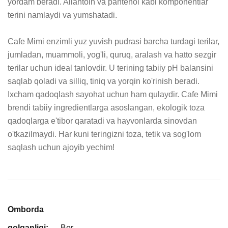
yordam beradi. Allantoin va pantenol kabi komponentlar 
terini namlaydi va yumshatadi.

Cafe Mimi enzimli yuz yuvish pudrasi barcha turdagi terilar, 
jumladan, muammoli, yog'li, quruq, aralash va hatto sezgir 
terilar uchun ideal tanlovdir. U terining tabiiy pH balansini 
saqlab qoladi va silliq, tiniq va yorqin ko'rinish beradi. 
Ixcham qadoqlash sayohat uchun ham qulaydir. Cafe Mimi 
brendi tabiiy ingredientlarga asoslangan, ekologik toza 
qadoqlarga e'tibor qaratadi va hayvonlarda sinovdan 
o'tkazilmaydi. Har kuni teringizni toza, tetik va sog'lom 
saqlash uchun ajoyib yechim!
Omborda
qolganligi:
Bor