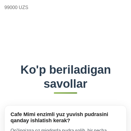
99000 UZS
Ko'p beriladigan
savollar
Cafe Mimi enzimli yuz yuvish pudrasini
qanday ishlatish kerak?
Qo'lingizga oz miqdorda pudra solib, bir necha