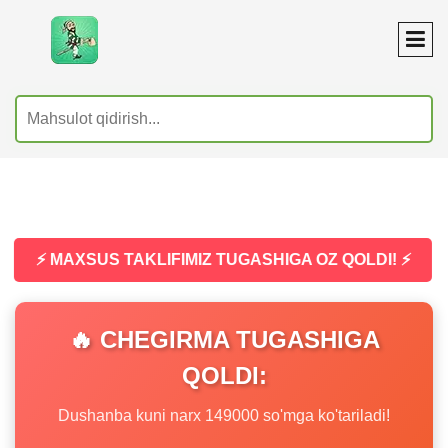
⚡ MAXSUS TAKLIFIMIZ TUGASHIGA OZ QOLDI! ⚡
🔥 CHEGIRMA TUGASHIGA
QOLDI:
Dushanba kuni narx 149000 so'mga ko'tariladi!