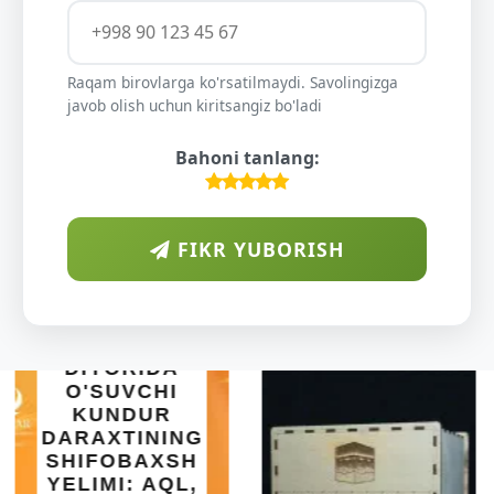
Raqam birovlarga ko'rsatilmaydi. Savolingizga
javob olish uchun kiritsangiz bo'ladi
Bahoni tanlang:
FIKR YUBORISH
INTEX EASY
SET BASSEYN