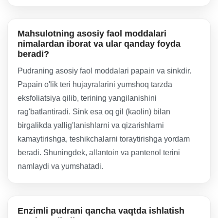
Mahsulotning asosiy faol moddalari
nimalardan iborat va ular qanday foyda
beradi?
Pudraning asosiy faol moddalari papain va sinkdir.
Papain o'lik teri hujayralarini yumshoq tarzda
eksfoliatsiya qilib, terining yangilanishini
rag'batlantiradi. Sink esa oq gil (kaolin) bilan
birgalikda yallig'lanishlarni va qizarishlarni
kamaytirishga, teshikchalarni toraytirishga yordam
beradi. Shuningdek, allantoin va pantenol terini
namlaydi va yumshatadi.
Enzimli pudrani qancha vaqtda ishlatish