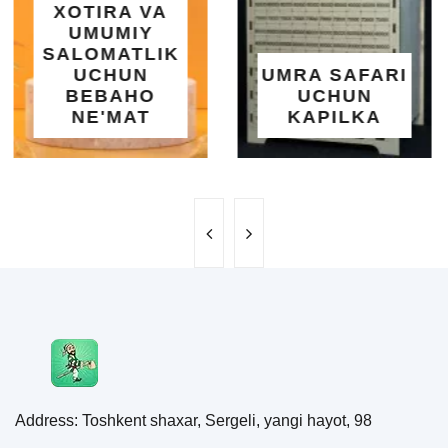
| 183X51 SM |
OSON
O'RNATILUVCH
UMRA SAFARI
YOZGI
UCHUN
SALQINLIK VA
KAPILKA
MAROQ
Address: Toshkent shaxar, Sergeli, yangi hayot, 98