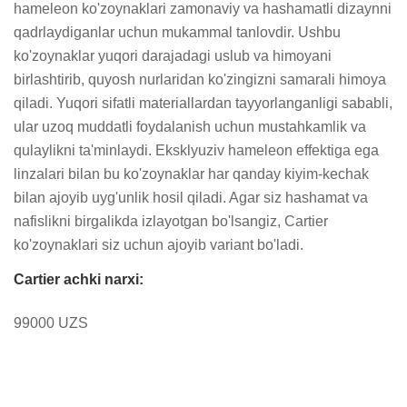
hameleon ko'zoynaklari zamonaviy va hashamatli dizaynni 
qadrlaydiganlar uchun mukammal tanlovdir. Ushbu 
ko'zoynaklar yuqori darajadagi uslub va himoyani 
birlashtirib, quyosh nurlaridan ko'zingizni samarali himoya 
qiladi. Yuqori sifatli materiallardan tayyorlanganligi sababli, 
ular uzoq muddatli foydalanish uchun mustahkamlik va 
qulaylikni ta'minlaydi. Eksklyuziv hameleon effektiga ega 
linzalari bilan bu ko'zoynaklar har qanday kiyim-kechak 
bilan ajoyib uyg'unlik hosil qiladi. Agar siz hashamat va 
nafislikni birgalikda izlayotgan bo'lsangiz, Cartier 
ko'zoynaklari siz uchun ajoyib variant bo'ladi.
Cartier achki narxi:
99000 UZS