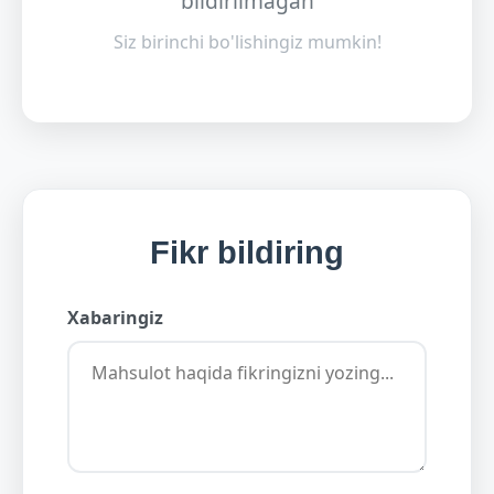
bildirilmagan
Siz birinchi bo'lishingiz mumkin!
Fikr bildiring
Xabaringiz