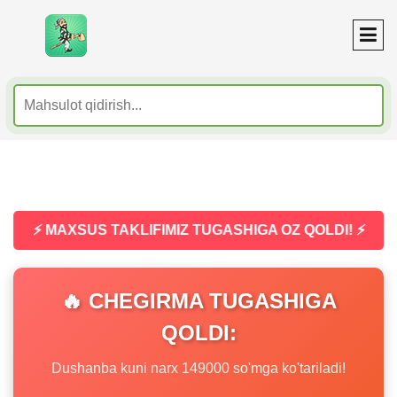
⚡ MAXSUS TAKLIFIMIZ TUGASHIGA OZ QOLDI! ⚡
🔥 CHEGIRMA TUGASHIGA
QOLDI:
Dushanba kuni narx 149000 so'mga ko'tariladi!