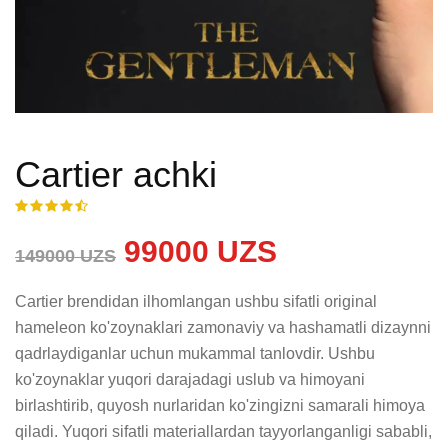
Cartier achki
99000 UZS
149000 UZS
Cartier brendidan ilhomlangan ushbu sifatli original 
hameleon ko'zoynaklari zamonaviy va hashamatli dizaynni 
qadrlaydiganlar uchun mukammal tanlovdir. Ushbu 
ko'zoynaklar yuqori darajadagi uslub va himoyani 
birlashtirib, quyosh nurlaridan ko'zingizni samarali himoya 
qiladi. Yuqori sifatli materiallardan tayyorlanganligi sababli, 