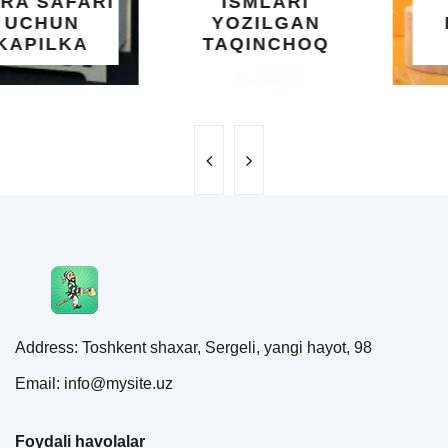
ISMLARI
UCHUN
YOZILGAN
BEBAHO
TAQINCHOQ
NE'MAT
Address: Toshkent shaxar, Sergeli, yangi hayot, 98
Email: info@mysite.uz
Foydali havolalar