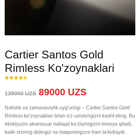
Cartier Santos Gold
Rimless Ko'zoynaklari
89000 UZS
139000 UZS
Nafislik va zamonaviylik uyg'unligi – Cartier Santos Gold 
Rimless ko'zoynaklari bilan o'z uslubingizni kashf eting. Bu 
eksklyuziv aksessuar nafaqat ko'zlaringizni himoya qiladi, 
balki sizning didingiz va maqomingizni ham ta'kidlaydi.
