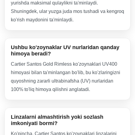
yurishda maksimal qulaylikni ta'minlaydi.
Shuningdek, ular yuzga juda mos tushadi va kengroq
ko'rish maydonini ta'minlaydi.
Ushbu ko'zoynaklar UV nurlaridan qanday
himoya beradi?
Cartier Santos Gold Rimless ko'zoynaklari UV400
himoyasi bilan ta'minlangan bo'lib, bu ko'zlaringizni
quyoshning zararli ultrabinafsha (UV) nurlaridan
100% to'liq himoya qilishni anglatadi.
Linzalarni almashtirish yoki sozlash
imkoniyati bormi?
Ko'pincha, Cartier Santos ko'zoynaklari linzalarini