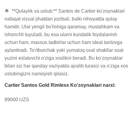
🌟  **Qulaylik va uslub:** Santos de Cartier ko'zoynaklari 
nafaqat vizual jihatdan jozibali, balki nihoyatda qulay 
hamdir. Ular yengil bo'lishiga qaramay, mustahkam va 
ishonchli tuyuladi, bu esa ularni kundalik foydalanish 
uchun ham, maxsus tadbirlar uchun ham ideal tanlovga 
aylantiradi. To'rtburchak yoki yumaloq oval shakllar soat 
yuzini eslatuvchi o'ziga xoslikni beradi. Bu ko'zoynaklar 
bilan siz har qanday vaziyatda ajralib turasiz va o'ziga xos 
uslubingizni namoyish qilasiz.
Cartier Santos Gold Rimless Ko'zoynaklari narxi:
89000 UZS