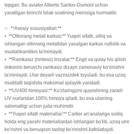
topgan. Bu aviator Alberto Santos-Dumont uchun 
yaratilgan birinchi bilak soatining merosiga hurmatdir.

✨  **Asosiy xususiyatlari:**

•  **Oltinrang metall karkas:** Yuqori sifatli, silliq va 
ishlangan oltinrang metalldan yasalgan karkas nafislik va 
mustahkamlikni ta'minlaydi.

•  **Ramkasiz (rimless) linzalar:** Engil va qulay his qilish 
imkonini beruvchi ramkasiz dizayn zamonaviy ko'rinishni 
ta'minlaydi. Ular deyarli vaznsizdek tuyuladi, bu esa uzoq 
muddatli taqishda maksimal qulaylik yaratadi.

•  **UV400 himoyasi:** Ko'zlaringizni quyoshning zararli 
UV nurlaridan 100% himoya qiladi, bu esa ularning 
salomatligi uchun juda muhimdir.

•  **Yuqori sifatli materiallar:** Cartier an'analariga sodiq 
holda eng yaxshi materiallardan ishlangan bo'lib, uzoq umr 
ko'rishni va benuqson tashqi ko'rinishni kafolatlaydi.
