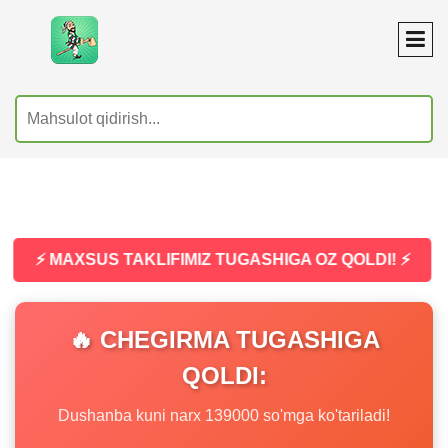
⚡ MAXSUS TAKLIFIMIZ TUGASHIGA OZ QOLDI! ⚡
🔥 CHEGIRMA TUGASHIGA
QOLDI:
Dushanba kuni narx 139000 so'mga ko'tariladi!