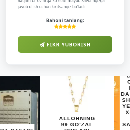
Raqam birovlarga ko'rsatilmaydi. Savolingizga
javob olish uchun kiritsangiz bo'ladi
Bahoni tanlang:
FIKR YUBORISH
ARAB
DIYORIDA
O'SUVCHI
KUNDUR
DARAXTINING
SHIFOBAXSH
YELIMI: AQL,
XOTIRA VA
ALLOHNING
UMUMIY
99 GO'ZAL
SALOMATLIK