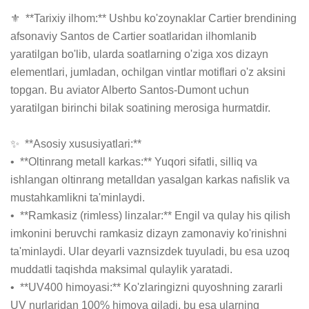
⚜️  **Tarixiy ilhom:** Ushbu ko'zoynaklar Cartier brendining 
afsonaviy Santos de Cartier soatlaridan ilhomlanib 
yaratilgan bo'lib, ularda soatlarning o'ziga xos dizayn 
elementlari, jumladan, ochilgan vintlar motiflari o'z aksini 
topgan. Bu aviator Alberto Santos-Dumont uchun 
yaratilgan birinchi bilak soatining merosiga hurmatdir.

✨  **Asosiy xususiyatlari:**

•  **Oltinrang metall karkas:** Yuqori sifatli, silliq va 
ishlangan oltinrang metalldan yasalgan karkas nafislik va 
mustahkamlikni ta'minlaydi.

•  **Ramkasiz (rimless) linzalar:** Engil va qulay his qilish 
imkonini beruvchi ramkasiz dizayn zamonaviy ko'rinishni 
ta'minlaydi. Ular deyarli vaznsizdek tuyuladi, bu esa uzoq 
muddatli taqishda maksimal qulaylik yaratadi.

•  **UV400 himoyasi:** Ko'zlaringizni quyoshning zararli 
UV nurlaridan 100% himoya qiladi, bu esa ularning 