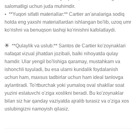
salomatligi uchun juda muhimdir.

•  **Yuqori sifatli materiallar:** Cartier an'analariga sodiq 
holda eng yaxshi materiallardan ishlangan bo'lib, uzoq umr 
ko'rishni va benuqson tashqi ko'rinishni kafolatlaydi.

🌟  **Qulaylik va uslub:** Santos de Cartier ko'zoynaklari 
nafaqat vizual jihatdan jozibali, balki nihoyatda qulay 
hamdir. Ular yengil bo'lishiga qaramay, mustahkam va 
ishonchli tuyuladi, bu esa ularni kundalik foydalanish 
uchun ham, maxsus tadbirlar uchun ham ideal tanlovga 
aylantiradi. To'rtburchak yoki yumaloq oval shakllar soat 
yuzini eslatuvchi o'ziga xoslikni beradi. Bu ko'zoynaklar 
bilan siz har qanday vaziyatda ajralib turasiz va o'ziga xos 
uslubingizni namoyish qilasiz.