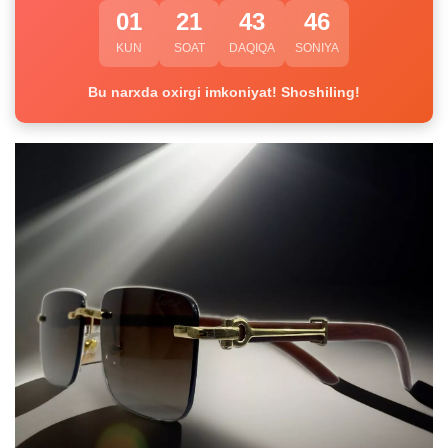
01
21
43
45
KUN
SOAT
DAQIQA
SONIYA
Bu narxda oxirgi imkoniyat! Shoshiling!