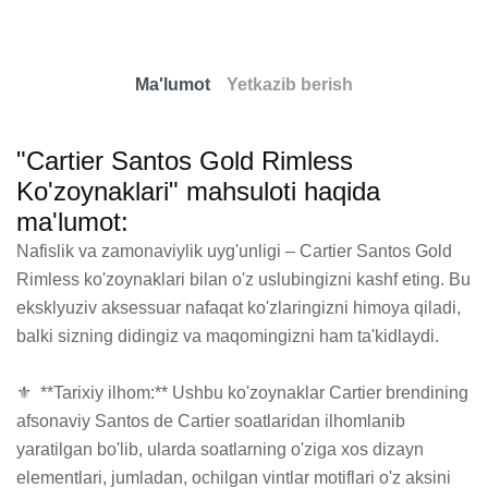
Ma'lumot
Yetkazib berish
"Cartier Santos Gold Rimless
Ko'zoynaklari" mahsuloti haqida
ma'lumot:
Nafislik va zamonaviylik uyg'unligi – Cartier Santos Gold 
Rimless ko'zoynaklari bilan o'z uslubingizni kashf eting. Bu 
eksklyuziv aksessuar nafaqat ko'zlaringizni himoya qiladi, 
balki sizning didingiz va maqomingizni ham ta'kidlaydi.

⚜️  **Tarixiy ilhom:** Ushbu ko'zoynaklar Cartier brendining 
afsonaviy Santos de Cartier soatlaridan ilhomlanib 
yaratilgan bo'lib, ularda soatlarning o'ziga xos dizayn 
elementlari, jumladan, ochilgan vintlar motiflari o'z aksini 