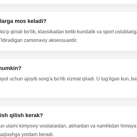
slarga mos keladi?
ko'p qirrali bo'lib, klassikadan tortib kundalik va sport uslublar
o'ldiradigan zamonaviy aksessuardir.
 mumkin?
yol uchun ajoyib sovg'a bo'lib xizmat qiladi. U tug'ilgan kun, 
ish qilish kerak?
n ularni kimyoviy vositalardan, atirlardan va namlikdan himoya 
i saqlashga yordam beradi.