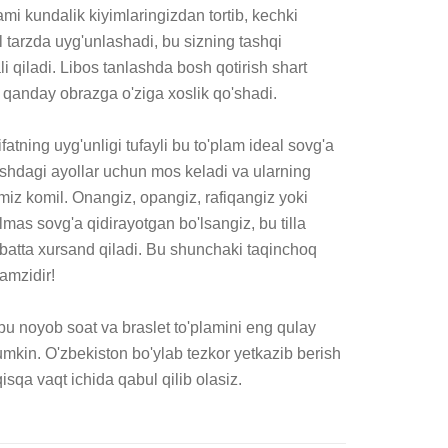
i kundalik kiyimlaringizdan tortib, kechki 
tarzda uyg'unlashadi, bu sizning tashqi 
i qiladi. Libos tanlashda bosh qotirish shart 
 qanday obrazga o'ziga xoslik qo'shadi.

fatning uyg'unligi tufayli bu to'plam ideal sovg'a 
shdagi ayollar uchun mos keladi va ularning 
miz komil. Onangiz, opangiz, rafiqangiz yoki 
lmas sovg'a qidirayotgan bo'lsangiz, bu tilla 
albatta xursand qiladi. Bu shunchaki taqinchoq 
amzidir!

u noyob soat va braslet to'plamini eng qulay 
umkin. O'zbekiston bo'ylab tezkor yetkazib berish 
qisqa vaqt ichida qabul qilib olasiz.