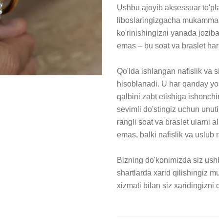
Ushbu ajoyib aksessuar to'plam
liboslaringizgacha mukammal 
ko'rinishingizni yanada jozibal
emas – bu soat va braslet har
Qo'lda ishlangan nafislik va si
hisoblanadi. U har qanday yo
qalbini zabt etishiga ishonchi
sevimli do'stingiz uchun unuti
rangli soat va braslet ularni 
emas, balki nafislik va uslub r
Bizning do'konimizda siz ushb
shartlarda xarid qilishingiz m
xizmati bilan siz xaridingizni 