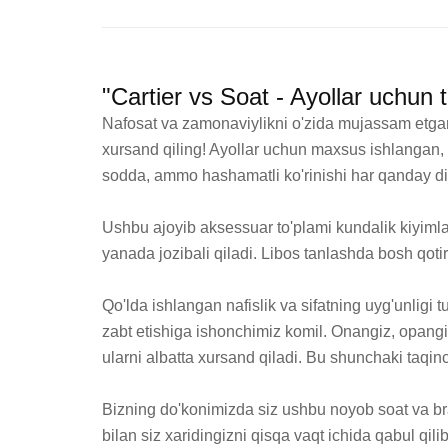
"Cartier vs Soat - Ayollar uchun t
Nafosat va zamonaviylikni o'zida mujassam etgan us
xursand qiling! Ayollar uchun maxsus ishlangan, ya
sodda, ammo hashamatli ko'rinishi har qanday di
Ushbu ajoyib aksessuar to'plami kundalik kiyimlar
yanada jozibali qiladi. Libos tanlashda bosh qoti
Qo'lda ishlangan nafislik va sifatning uyg'unligi 
zabt etishiga ishonchimiz komil. Onangiz, opangiz,
ularni albatta xursand qiladi. Bu shunchaki taqinc
Bizning do'konimizda siz ushbu noyob soat va bras
bilan siz xaridingizni qisqa vaqt ichida qabul qilib