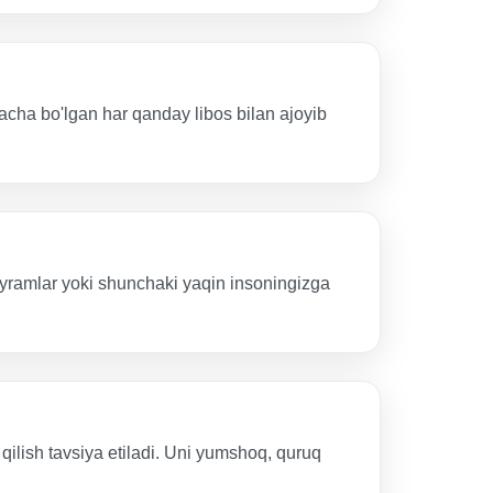
igacha bo'lgan har qanday libos bilan ajoyib
bayramlar yoki shunchaki yaqin insoningizga
qilish tavsiya etiladi. Uni yumshoq, quruq