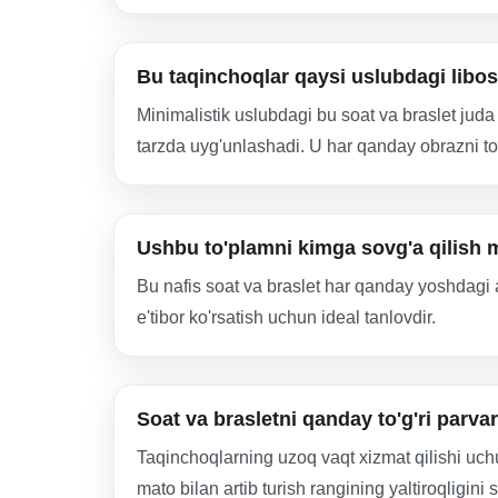
Bu taqinchoqlar qaysi uslubdagi libo
Minimalistik uslubdagi bu soat va braslet juda 
tarzda uyg'unlashadi. U har qanday obrazni t
Ushbu to'plamni kimga sovg'a qilish
Bu nafis soat va braslet har qanday yoshdagi a
e'tibor ko'rsatish uchun ideal tanlovdir.
Soat va brasletni qanday to'g'ri parvar
Taqinchoqlarning uzoq vaqt xizmat qilishi uchu
mato bilan artib turish rangining yaltiroqligin