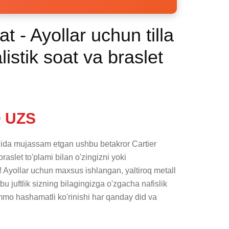
t - Ayollar uchun tilla
listik soat va braslet
 UZS
zida mujassam etgan ushbu betakror Cartier 
braslet to'plami bilan o'zingizni yoki 
! Ayollar uchun maxsus ishlangan, yaltiroq metall 
u juftlik sizning bilagingizga o'zgacha nafislik 
mo hashamatli ko'rinishi har qanday did va 