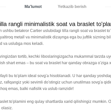
Ma'lumot
Yetkazib berish
illa rangli minimalistik soat va braslet to'
hbu betakror Cartier uslubidagi tilla rangli soat va braslet to'p
ltiroq metall va minimalistik dizaynga ega bu juftlik sizning bil
d va uslubga mos keladi.

ingizdan tortib, kechki liboslaringizgacha mukammal tarzda uyg'
rish shart emas – bu soat va braslet har qanday obrazga o'ziga xo
tufayli bu to'plam ideal sovg'a hisoblanadi. U har qanday yoshda
 rafiqangiz yoki sevimli do'stingiz uchun unutilmas sovg'a qidiray
hoq emas, balki nafislik va uslub ramzidir!

let to'plamini eng qulay shartlarda xarid qilishingiz mumkin. O'
 olasiz.