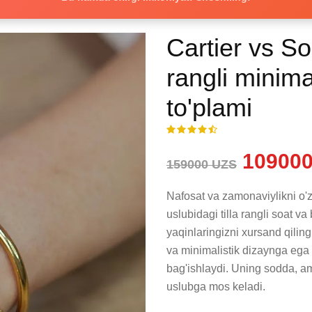
Cartier vs Soa
rangli minima
to'plami
109000
159000 UZS
Nafosat va zamonaviylikni o'
uslubidagi tilla rangli soat va 
yaqinlaringizni xursand qiling
va minimalistik dizaynga ega b
bag'ishlaydi. Uning sodda, am
uslubga mos keladi.
