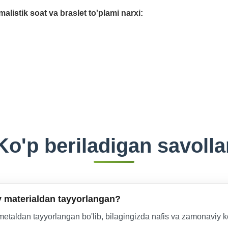
malistik soat va braslet to'plami narxi:
Ko'p beriladigan savolla
y materialdan tayyorlangan?
li metaldan tayyorlangan bo'lib, bilagingizda nafis va zamonaviy ko