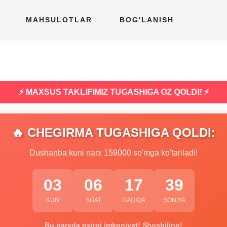
MAHSULOTLAR
BOG'LANISH
⚡ MAXSUS TAKLIFIMIZ TUGASHIGA OZ QOLDI! ⚡
🔥 CHEGIRMA TUGASHIGA QOLDI:
Dushanba kuni narx 159000 so'mga ko'tariladi!
03
06
17
38
KUN
SOAT
DAQIQA
SONIYA
Bu narxda oxirgi imkoniyat! Shoshiling!