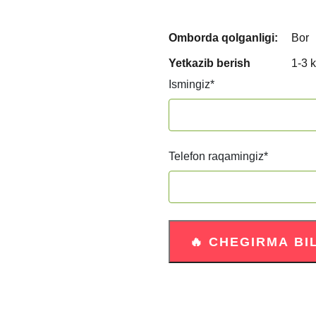
Omborda qolganligi:
Bor
Yetkazib berish
1-3 
Ismingiz
*
Telefon raqamingiz
*