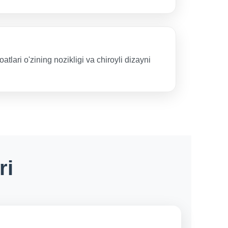
tlari o'zining nozikligi va chiroyli dizayni
ri