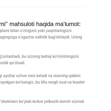
plami" mahsuloti haqida ma'lumot:
lami bilan o'zingizni yoki yaqinlaringizni 
agingizga o'zgacha nafislik bag'ishlaydi. Uning 
unlashadi, bu sizning tashqi ko'rinishingizni 
slik qo'shadi.

gi ayollar uchun mos keladi va ularning qalbini 
otgan bo'lsangiz, bu tilla rangli soat va braslet 
zbekiston bo'ylab tezkor yetkazib berish xizmati 