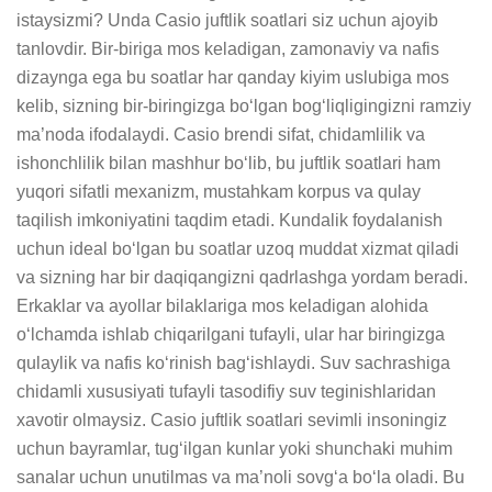
istaysizmi? Unda Casio juftlik soatlari siz uchun ajoyib 
tanlovdir. Bir-biriga mos keladigan, zamonaviy va nafis 
dizaynga ega bu soatlar har qanday kiyim uslubiga mos 
kelib, sizning bir-biringizga bo‘lgan bog‘liqligingizni ramziy 
ma’noda ifodalaydi. Casio brendi sifat, chidamlilik va 
ishonchlilik bilan mashhur bo‘lib, bu juftlik soatlari ham 
yuqori sifatli mexanizm, mustahkam korpus va qulay 
taqilish imkoniyatini taqdim etadi. Kundalik foydalanish 
uchun ideal bo‘lgan bu soatlar uzoq muddat xizmat qiladi 
va sizning har bir daqiqangizni qadrlashga yordam beradi. 
Erkaklar va ayollar bilaklariga mos keladigan alohida 
o‘lchamda ishlab chiqarilgani tufayli, ular har biringizga 
qulaylik va nafis ko‘rinish bag‘ishlaydi. Suv sachrashiga 
chidamli xususiyati tufayli tasodifiy suv teginishlaridan 
xavotir olmaysiz. Casio juftlik soatlari sevimli insoningiz 
uchun bayramlar, tug‘ilgan kunlar yoki shunchaki muhim 
sanalar uchun unutilmas va ma’noli sovg‘a bo‘la oladi. Bu 