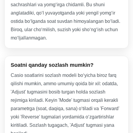
sachrashlari va yomg‘irga chidamli. Bu shuni
anglatadiki, qo‘l yuvayotganda yoki yengil yomg‘ir
ostida bo‘lganda soat suvdan himoyalangan bo‘ladi.
Biroq, ular cho‘milish, suzish yoki sho‘ng‘ish uchun
mo‘ljallanmagan.
Soatni qanday sozlash mumkin?
Casio soatlarini sozlash modeli bo‘yicha biroz farq
qilishi mumkin, ammo umumiy qoida bir xil: odatda,
'Adjust' tugmasini bosib turgan holda sozlash
rejimiga kiriladi. Keyin 'Mode' tugmasi orqali kerakli
parametrga (soat, daqiqa, sana) o‘tiladi va 'Forward'
yoki 'Reverse' tugmalari yordamida o‘zgartirishlar
kiritiladi. Sozlash tugagach, 'Adjust' tugmasi yana