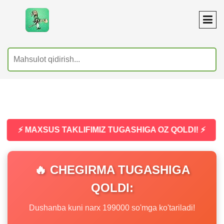
⚡ MAXSUS TAKLIFIMIZ TUGASHIGA OZ QOLDI! ⚡
🔥 CHEGIRMA TUGASHIGA
QOLDI:
Dushanba kuni narx 199000 so'mga ko'tariladi!