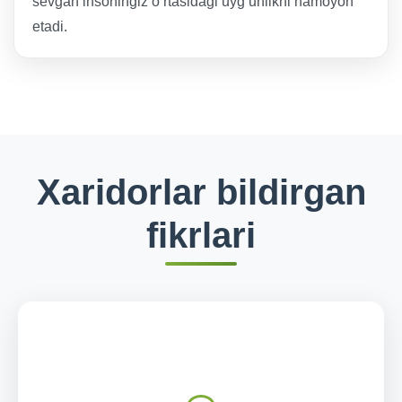
sevgan insoningiz o‘rtasidagi uyg‘unlikni namoyon
etadi.
Xaridorlar bildirgan
fikrlari