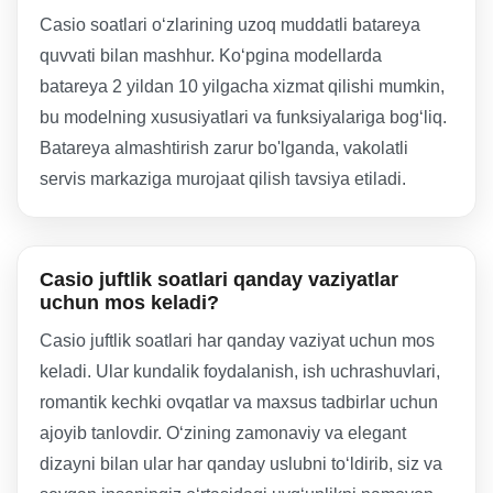
Casio soatlari o‘zlarining uzoq muddatli batareya
quvvati bilan mashhur. Ko‘pgina modellarda
batareya 2 yildan 10 yilgacha xizmat qilishi mumkin,
bu modelning xususiyatlari va funksiyalariga bog‘liq.
Batareya almashtirish zarur bo'lganda, vakolatli
servis markaziga murojaat qilish tavsiya etiladi.
Casio juftlik soatlari qanday vaziyatlar
uchun mos keladi?
Casio juftlik soatlari har qanday vaziyat uchun mos
keladi. Ular kundalik foydalanish, ish uchrashuvlari,
romantik kechki ovqatlar va maxsus tadbirlar uchun
ajoyib tanlovdir. O‘zining zamonaviy va elegant
dizayni bilan ular har qanday uslubni to‘ldirib, siz va