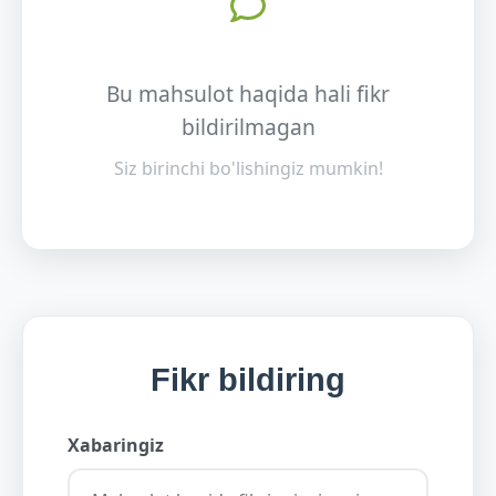
Bu mahsulot haqida hali fikr
bildirilmagan
Siz birinchi bo'lishingiz mumkin!
Fikr bildiring
Xabaringiz