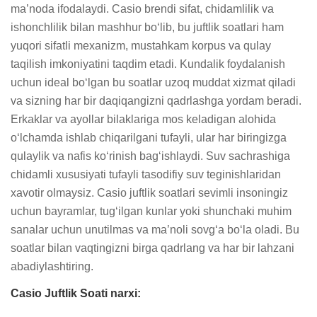
ma’noda ifodalaydi. Casio brendi sifat, chidamlilik va 
ishonchlilik bilan mashhur bo‘lib, bu juftlik soatlari ham 
yuqori sifatli mexanizm, mustahkam korpus va qulay 
taqilish imkoniyatini taqdim etadi. Kundalik foydalanish 
uchun ideal bo‘lgan bu soatlar uzoq muddat xizmat qiladi 
va sizning har bir daqiqangizni qadrlashga yordam beradi. 
Erkaklar va ayollar bilaklariga mos keladigan alohida 
o‘lchamda ishlab chiqarilgani tufayli, ular har biringizga 
qulaylik va nafis ko‘rinish bag‘ishlaydi. Suv sachrashiga 
chidamli xususiyati tufayli tasodifiy suv teginishlaridan 
xavotir olmaysiz. Casio juftlik soatlari sevimli insoningiz 
uchun bayramlar, tug‘ilgan kunlar yoki shunchaki muhim 
sanalar uchun unutilmas va ma’noli sovg‘a bo‘la oladi. Bu 
soatlar bilan vaqtingizni birga qadrlang va har bir lahzani 
abadiylashtiring.
Casio Juftlik Soati narxi: