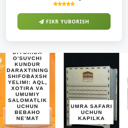
FIKR YUBORISH
INTEX EASY
SET BASSEYN
| 183X51 SM |
OSON
O'RNATILUVCHI
UMRA SAFARI
YOZGI
UCHUN
SALQINLIK VA
KAPILKA
MAROQ