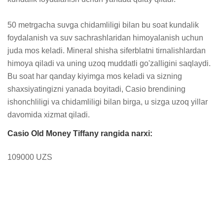
50 metrgacha suvga chidamliligi bilan bu soat kundalik 
foydalanish va suv sachrashlaridan himoyalanish uchun 
juda mos keladi. Mineral shisha siferblatni tirnalishlardan 
himoya qiladi va uning uzoq muddatli go'zalligini saqlaydi. 
Bu soat har qanday kiyimga mos keladi va sizning 
shaxsiyatingizni yanada boyitadi, Casio brendining 
ishonchliligi va chidamliligi bilan birga, u sizga uzoq yillar 
davomida xizmat qiladi.
Casio Old Money Tiffany rangida narxi:
109000 UZS