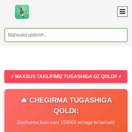
⚡ MAXSUS TAKLIFIMIZ TUGASHIGA OZ QOLDI! ⚡
🔥 CHEGIRMA TUGASHIGA
QOLDI:
Dushanba kuni narx 159000 so'mga ko'tariladi!