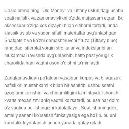
Casio brendining "Old Money" va Tiffany uslubidagi ushbu 
soati nafislik va zamonaviylikni o'zida mujassam etgan. Bu 
aksessuar o'ziga xos dizayni bilan e'tiborni tortadi, unda 
klassik uslub va yuqori sifatli materiallar uyg'unlashgan. 
Shafqatsiz va ko'zni qamashtiruvchi firuza (Tiffany blue) 
rangidagi siferblat yorqin strelkalar va indekslar bilan 
mukammal ravishda uyg'unlashib, hatto past yorug'lik 
sharoitida ham vaqtni oson o'qishni ta'minlaydi.

Zanglamaydigan po'latdan yasalgan korpus va bilaguzuk 
nafislikni mustahkamlik bilan birlashtirib, ushbu soatni 
uzoq umr ko'rishini va chidamliligini ta'minlaydi. Ishonchli 
kvarts mexanizmi aniq vaqtni ko'rsatadi, bu esa har doim 
o'z vaqtida bo'lishingizni kafolatlaydi. Soat, shuningdek, 
amaliy sanani ko'rsatish funksiyasiga ega bo'lib, bu uni 
kundalik foydalanish uchun yanada qulay qiladi.
