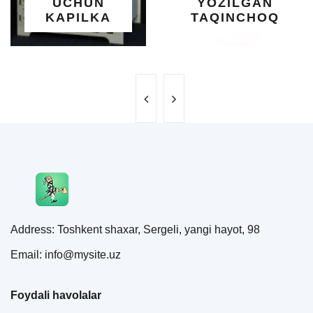
UCHUN
YOZILGAN
KAPILKA
TAQINCHOQ
Address: Toshkent shaxar, Sergeli, yangi hayot, 98
Email: info@mysite.uz
Foydali havolalar