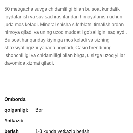
50 metrgacha suvga chidamliligi bilan bu soat kundalik 
foydalanish va suv sachrashlaridan himoyalanish uchun 
juda mos keladi. Mineral shisha siferblatni tirnalishlardan 
himoya qiladi va uning uzoq muddatli go'zalligini saqlaydi. 
Bu soat har qanday kiyimga mos keladi va sizning 
shaxsiyatingizni yanada boyitadi, Casio brendining 
ishonchliligi va chidamliligi bilan birga, u sizga uzoq yillar 
davomida xizmat qiladi.
Omborda
qolganligi:
Bor
Yetkazib
berish
1-3 kunda yetkazib berish