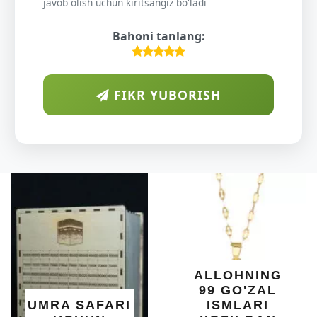
javob olish uchun kiritsangiz bo'ladi
Bahoni tanlang:
FIKR YUBORISH
DA
S
YE
X
ALLOHNING
99 GO'ZAL
S
RA SAFARI
ISMLARI