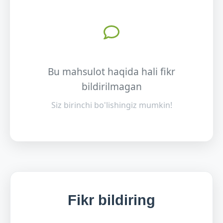
Bu mahsulot haqida hali fikr
bildirilmagan
Siz birinchi bo'lishingiz mumkin!
Fikr bildiring