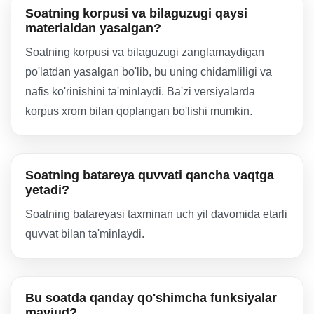
Soatning korpusi va bilaguzugi qaysi
materialdan yasalgan?
Soatning korpusi va bilaguzugi zanglamaydigan
po'latdan yasalgan bo'lib, bu uning chidamliligi va
nafis ko'rinishini ta'minlaydi. Ba'zi versiyalarda
korpus xrom bilan qoplangan bo'lishi mumkin.
Soatning batareya quvvati qancha vaqtga
yetadi?
Soatning batareyasi taxminan uch yil davomida etarli
quvvat bilan ta'minlaydi.
Bu soatda qanday qo'shimcha funksiyalar
mavjud?