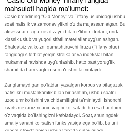
"Casio Old Money Tiffany rangida"
mahsuloti haqida ma'lumot:
Casio brendining "Old Money" va Tiffany uslubidagi ushbu 
soati nafislik va zamonaviylikni o'zida mujassam etgan. Bu 
aksessuar o'ziga xos dizayni bilan e'tiborni tortadi, unda 
klassik uslub va yuqori sifatli materiallar uyg'unlashgan. 
Shafqatsiz va ko'zni qamashtiruvchi firuza (Tiffany blue) 
rangidagi siferblat yorqin strelkalar va indekslar bilan 
mukammal ravishda uyg'unlashib, hatto past yorug'lik 
sharoitida ham vaqtni oson o'qishni ta'minlaydi.

Zanglamaydigan po'latdan yasalgan korpus va bilaguzuk 
nafislikni mustahkamlik bilan birlashtirib, ushbu soatni 
uzoq umr ko'rishini va chidamliligini ta'minlaydi. Ishonchli 
kvarts mexanizmi aniq vaqtni ko'rsatadi, bu esa har doim 
o'z vaqtida bo'lishingizni kafolatlaydi. Soat, shuningdek, 
amaliy sanani ko'rsatish funksiyasiga ega bo'lib, bu uni 
kundalik foydalanish uchun yanada qulay qiladi.
