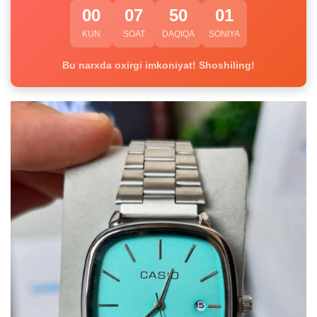
00
07
50
00
KUN
SOAT
DAQIQA
SONIYA
Bu narxda oxirgi imkoniyat! Shoshiling!