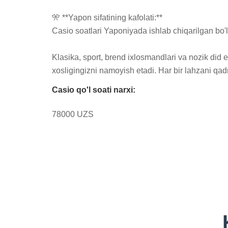
🎌 **Yapon sifatining kafolati:**

Casio soatlari Yaponiyada ishlab chiqarilgan bo'li
Klasika, sport, brend ixlosmandlari va nozik did e
xosligingizni namoyish etadi. Har bir lahzani qad
Casio qo'l soati narxi:
78000 UZS