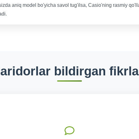
 sizda aniq model bo'yicha savol tug'ilsa, Casio'ning rasmiy qo'
adi.
aridorlar bildirgan fikrla