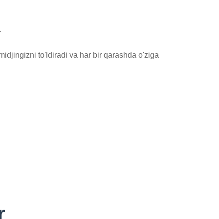


djingizni to'ldiradi va har bir qarashda o'ziga 
r