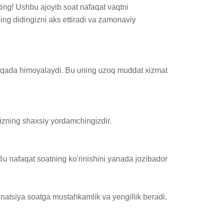
ing! Ushbu ajoyib soat nafaqat vaqtni 
ing didingizni aks ettiradi va zamonaviy 
aloqada himoyalaydi. Bu uning uzoq muddat xizmat 
izning shaxsiy yordamchingizdir.

 Bu nafaqat soatning ko'rinishini yanada jozibador 
natsiya soatga mustahkamlik va yengillik beradi, 