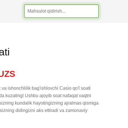
ati
UZS
 va ishonchlilik bag'ishlovchi Casio qo'l soati 
a kuzating! Ushbu ajoyib soat nafaqat vaqtni 
 sizning kundalik hayotingizning ajralmas qismiga 
 sizning didingizni aks ettiradi va zamonaviy 