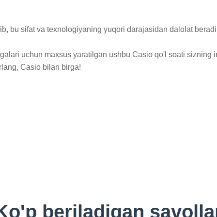
b, bu sifat va texnologiyaning yuqori darajasidan dalolat beradi.
galari uchun maxsus yaratilgan ushbu Casio qo'l soati sizning imi
rlang, Casio bilan birga!
Ko'p beriladigan savolla