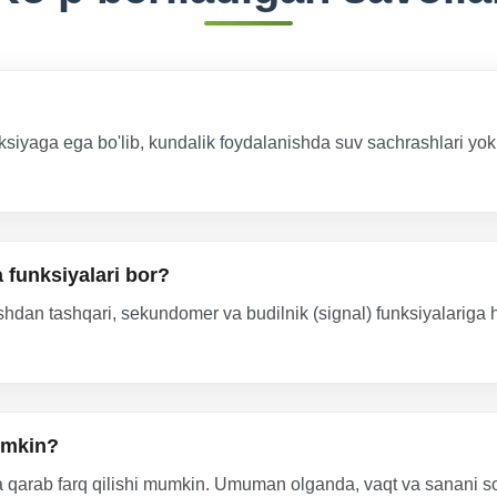
ksiyaga ega bo'lib, kundalik foydalanishda suv sachrashlari yok
 funksiyalari bor?
ishdan tashqari, sekundomer va budilnik (signal) funksiyalariga
umkin?
ga qarab farq qilishi mumkin. Umuman olganda, vaqt va sanani 