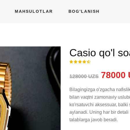
MAHSULOTLAR
BOG'LANISH
Casio qo'l so
78000 
128000 UZS
Bilagingizga o'zgacha nafislik
bilan vaqtni zamonaviy uslubd
ko'rsatuvchi aksessuar, balki
aylanadi. Uning har bir detali
talablarga javob beradi.
