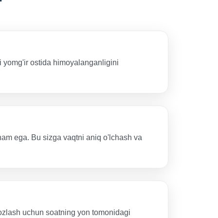
i yomg'ir ostida himoyalanganligini
 ham ega. Bu sizga vaqtni aniq o'lchash va
sozlash uchun soatning yon tomonidagi