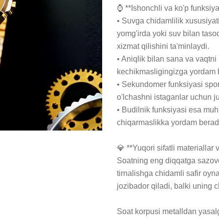
⌚ **Ishonchli va ko'p funksiyali
• Suvga chidamlilik xususiyati
yomg'irda yoki suv bilan taso
xizmat qilishini ta'minlaydi.

• Aniqlik bilan sana va vaqtni
kechikmasligingizga yordam b
• Sekundomer funksiyasi sport
o'lchashni istaganlar uchun ju
• Budilnik funksiyasi esa muh
chiqarmaslikka yordam beradi,
💎 **Yuqori sifatli materiallar 
Soatning eng diqqatga sazovor 
tirnalishga chidamli safir oyn
jozibador qiladi, balki uning c
Soat korpusi metalldan yasalga