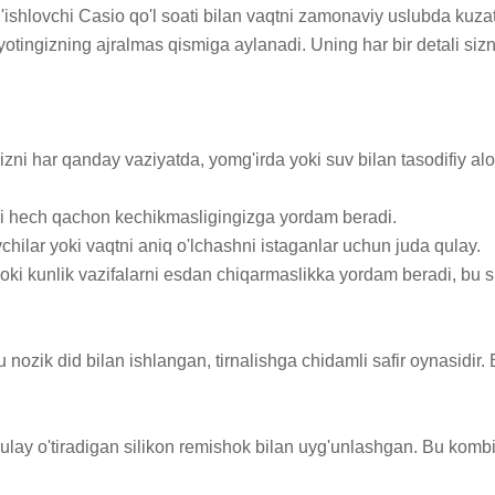
g'ishlovchi Casio qo'l soati bilan vaqtni zamonaviy uslubda kuzat
yotingizning ajralmas qismiga aylanadi. Uning har bir detali sizn
 sizni har qanday vaziyatda, yomg'irda yoki suv bilan tasodifiy 
asi hech qachon kechikmasligingizga yordam beradi.

hilar yoki vaqtni aniq o'lchashni istaganlar uchun juda qulay.

oki kunlik vazifalarni esdan chiqarmaslikka yordam beradi, bu s
 nozik did bilan ishlangan, tirnalishga chidamli safir oynasidir.
qulay o'tiradigan silikon remishok bilan uyg'unlashgan. Bu kombi