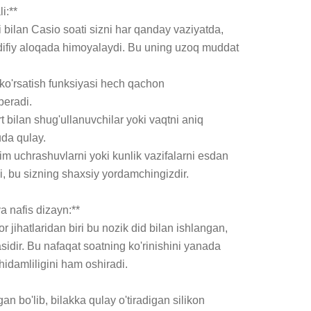
:**

 bilan Casio soati sizni har qanday vaziyatda, 
difiy aloqada himoyalaydi. Bu uning uzoq muddat 
 ko'rsatish funksiyasi hech qachon 
eradi.

 bilan shug'ullanuvchilar yoki vaqtni aniq 
da qulay.

im uchrashuvlarni yoki kunlik vazifalarni esdan 
 bu sizning shaxsiy yordamchingizdir.

va nafis dizayn:**

jihatlaridan biri bu nozik did bilan ishlangan, 
asidir. Bu nafaqat soatning ko'rinishini yanada 
hidamliligini ham oshiradi.

n bo'lib, bilakka qulay o'tiradigan silikon 