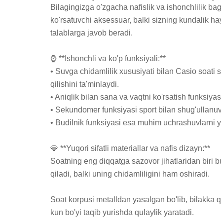
Bilagingizga o'zgacha nafislik va ishonchlilik ba
ko'rsatuvchi aksessuar, balki sizning kundalik ha
talablarga javob beradi.

⌚ **Ishonchli va ko'p funksiyali:**

• Suvga chidamlilik xususiyati bilan Casio soati
qilishini ta'minlaydi.

• Aniqlik bilan sana va vaqtni ko'rsatish funksiy
• Sekundomer funksiyasi sport bilan shug'ullanuvc
• Budilnik funksiyasi esa muhim uchrashuvlarni y
💎 **Yuqori sifatli materiallar va nafis dizayn:**

Soatning eng diqqatga sazovor jihatlaridan biri bu
qiladi, balki uning chidamliligini ham oshiradi.

Soat korpusi metalldan yasalgan bo'lib, bilakka 
kun bo'yi taqib yurishda qulaylik yaratadi.
