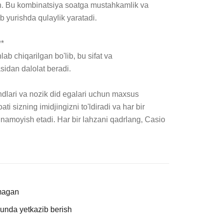
. Bu kombinatsiya soatga mustahkamlik va 
ib yurishda qulaylik yaratadi.

*

ab chiqarilgan bo'lib, bu sifat va 
idan dalolat beradi.

ndlari va nozik did egalari uchun maxsus 
ti sizning imidjingizni to'ldiradi va har bir 
 namoyish etadi. Har bir lahzani qadrlang, Casio 
magan
kunda yetkazib berish