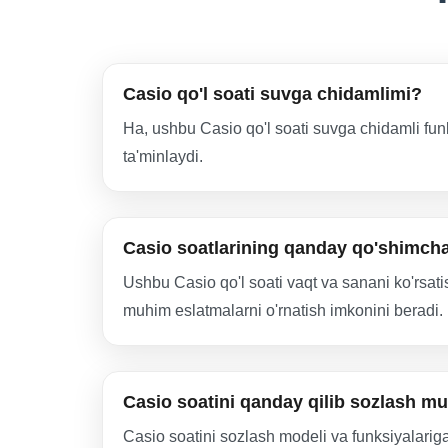
Casio qo'l soati suvga chidamlimi?
Ha, ushbu Casio qo'l soati suvga chidamli fun
ta'minlaydi.
Casio soatlarining qanday qo'shimcha
Ushbu Casio qo'l soati vaqt va sanani ko'rsat
muhim eslatmalarni o'rnatish imkonini beradi.
Casio soatini qanday qilib sozlash m
Casio soatini sozlash modeli va funksiyalari