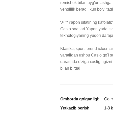
remishok bilan uyg'unlashgan
yengillik beradi, kun bo'yi taq
🎌 **Yapon sifatining kafolati:*
Casio soatlari Yaponiyada ishl
texnologiyaning yuqori darajas
Klasika, sport, brend ixlosma
yaratilgan ushbu Casio qo'l soa
qarashda o'ziga xosligingizni
bilan birga!
Omborda qolganligi:
Qol
Yetkazib berish
1-3 