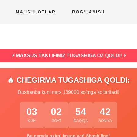
MAHSULOTLAR
BOG'LANISH
⚡ MAXSUS TAKLIFIMIZ TUGASHIGA OZ QOLDI! ⚡
🔥 CHEGIRMA TUGASHIGA QOLDI:
Dushanba kuni narx 139000 so'mga ko'tariladi!
03
02
54
41
KUN
SOAT
DAQIQA
SONIYA
Bu narxda oxirgi imkoniyat! Shoshiling!