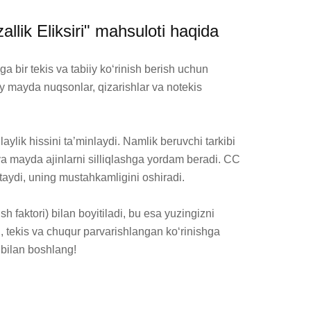
ik Eliksiri" mahsuloti haqida
ir tekis va tabiiy ko‘rinish berish uchun 
y mayda nuqsonlar, qizarishlar va notekis 
ylik hissini ta’minlaydi. Namlik beruvchi tarkibi 
 va mayda ajinlarni silliqlashga yordam beradi. CC 
ydi, uning mustahkamligini oshiradi.

faktori) bilan boyitiladi, bu esa yuzingizni 
n, tekis va chuqur parvarishlangan ko‘rinishga 
 bilan boshlang!