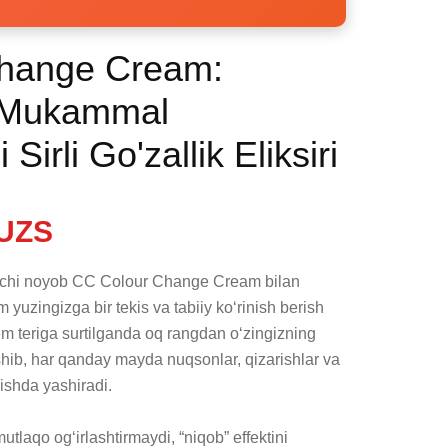
hange Cream:
a Mukammal
irli Go'zallik Eliksiri
UZS
vchi noyob CC Colour Change Cream bilan 
 yuzingizga bir tekis va tabiiy ko‘rinish berish 
 teriga surtilganda oq rangdan o‘zingizning 
shib, har qanday mayda nuqsonlar, qizarishlar va 
ishda yashiradi.

utlaqo og‘irlashtirmaydi, “niqob” effektini 