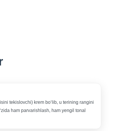
r
ni tekislovchi) krem bo‘lib, u terining rangini
 o‘zida ham parvarishlash, ham yengil tonal