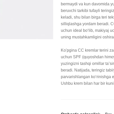
bermaydi va kun davomida yuzi
beruvchi tarkibi tufayli tering
keladi, shu bilan birga teri t
silliqlashga yordam beradi. 
uchun ideal bo‘lib, makiyaj 
uning mustahkamligini oshirad
Ko'pgina CC kremlar terini zar
uchun SPF (quyoshdan himoya q
yuzingizni tashqi omillar ta’s
beradi. Natijada, teringiz tabi
parvarishlangan ko‘rinishga 
Ushbu krem bilan har bir kuni