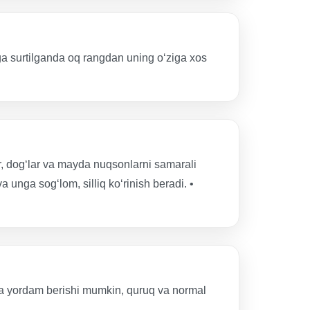
ga surtilganda oq rangdan uning o‘ziga xos
lar, dog‘lar va mayda nuqsonlarni samarali
va unga sog‘lom, silliq ko‘rinish beradi. •
shga yordam berishi mumkin, quruq va normal