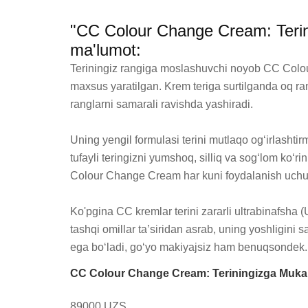
"CC Colour Change Cream: Terini
ma'lumot:
Teriningiz rangiga moslashuvchi noyob CC Colour 
maxsus yaratilgan. Krem teriga surtilganda oq ran
ranglarni samarali ravishda yashiradi.

Uning yengil formulasi terini mutlaqo og‘irlashtir
tufayli teringizni yumshoq, silliq va sog‘lom ko‘r
Colour Change Cream har kuni foydalanish uchun 
Ko'pgina CC kremlar terini zararli ultrabinafsha 
tashqi omillar ta’siridan asrab, uning yoshligini 
ega bo‘ladi, go‘yo makiyajsiz ham benuqsondek. U
CC Colour Change Cream: Teriningizga Mukamma
89000 UZS