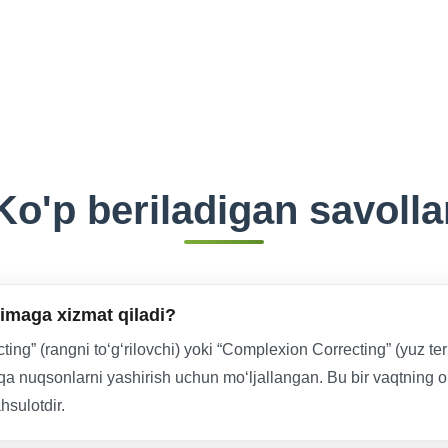
Ko'p beriladigan savolla
maga xizmat qiladi?
” (rangni to‘g‘rilovchi) yoki “Complexion Correcting” (yuz terisi
boshqa nuqsonlarni yashirish uchun mo‘ljallangan. Bu bir vaqtning
hsulotdir.