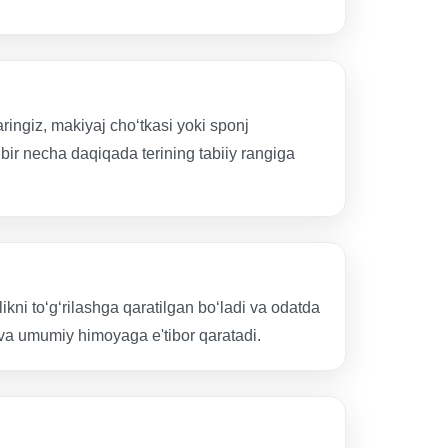
ingiz, makiyaj cho‘tkasi yoki sponj
bir necha daqiqada terining tabiiy rangiga
kni to‘g‘rilashga qaratilgan bo‘ladi va odatda
va umumiy himoyaga e'tibor qaratadi.