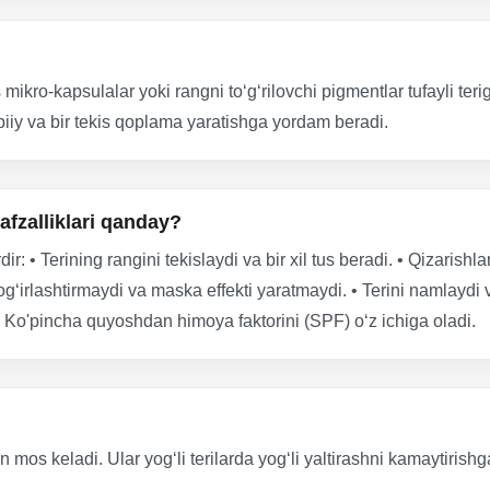
ro-kapsulalar yoki rangni to‘g‘rilovchi pigmentlar tufayli teri
biiy va bir tekis qoplama yaratishga yordam beradi.
fzalliklari qanday?
ir: • Terining rangini tekislaydi va bir xil tus beradi. • Qizarish
i og‘irlashtirmaydi va maska effekti yaratmaydi. • Terini namlaydi 
• Ko'pincha quyoshdan himoya faktorini (SPF) o‘z ichiga oladi.
n mos keladi. Ular yog‘li terilarda yog‘li yaltirashni kamaytiri