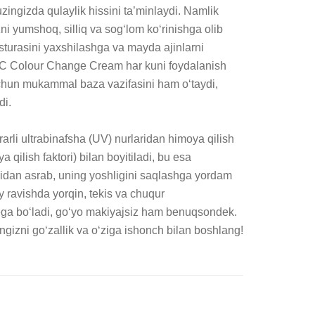
ngizda qulaylik hissini ta’minlaydi. Namlik 
izni yumshoq, silliq va sog‘lom ko‘rinishga olib 
eksturasini yaxshilashga va mayda ajinlarni 
CC Colour Change Cream har kuni foydalanish 
uchun mukammal baza vazifasini ham o‘taydi, 
i.

arli ultrabinafsha (UV) nurlaridan himoya qilish 
ilish faktori) bilan boyitiladi, bu esa 
iridan asrab, uning yoshligini saqlashga yordam 
iy ravishda yorqin, tekis va chuqur 
ega bo‘ladi, go‘yo makiyajsiz ham benuqsondek. 
ngizni go‘zallik va o‘ziga ishonch bilan boshlang!