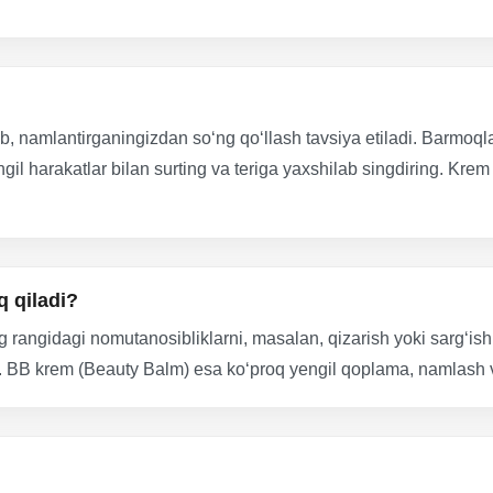
namlantirganingizdan so‘ng qo‘llash tavsiya etiladi. Barmoqlar
l harakatlar bilan surting va teriga yaxshilab singdiring. Krem 
 qiladi?
rangidagi nomutanosibliklarni, masalan, qizarish yoki sarg‘ishli
. BB krem (Beauty Balm) esa ko‘proq yengil qoplama, namlash 