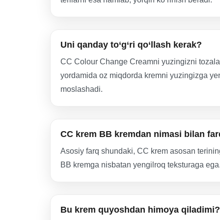
Uni qanday to‘g‘ri qo‘llash kerak?
CC Colour Change Creamni yuzingizni tozalab, 
yordamida oz miqdorda kremni yuzingizga yengi
moslashadi.
CC krem BB kremdan nimasi bilan farq
Asosiy farq shundaki, CC krem asosan terining 
BB kremga nisbatan yengilroq teksturaga ega
Bu krem quyoshdan himoya qiladimi?