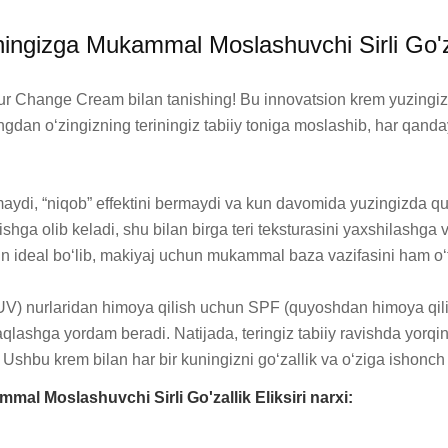
ngizga Mukammal Moslashuvchi Sirli Go'zall
Change Cream bilan tanishing! Bu innovatsion krem yuzingizga b
gdan o‘zingizning teriningiz tabiiy toniga moslashib, har qanda
maydi, “niqob” effektini bermaydi va kun davomida yuzingizda qula
inishga olib keladi, shu bilan birga teri teksturasini yaxshilashga
ideal bo‘lib, makiyaj uchun mukammal baza vazifasini ham o‘ta
(UV) nurlaridan himoya qilish uchun SPF (quyoshdan himoya qilish 
saqlashga yordam beradi. Natijada, teringiz tabiiy ravishda yorqi
shbu krem bilan har bir kuningizni go‘zallik va o‘ziga ishonch
l Moslashuvchi Sirli Go'zallik Eliksiri narxi: