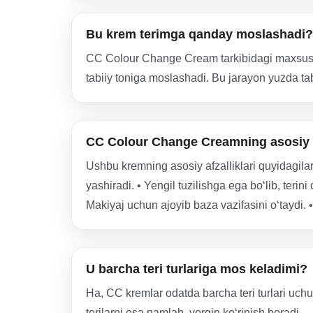
Bu krem terimga qanday moslashadi?
CC Colour Change Cream tarkibidagi maxsus mik
tabiiy toniga moslashadi. Bu jarayon yuzda ta
CC Colour Change Creamning asosiy a
Ushbu kremning asosiy afzalliklari quyidagilard
yashiradi. • Yengil tuzilishga ega bo‘lib, terin
Makiyaj uchun ajoyib baza vazifasini o‘taydi. 
U barcha teri turlariga mos keladimi?
Ha, CC kremlar odatda barcha teri turlari uchu
terilarni esa namlab, yorqin ko‘rinish beradi.