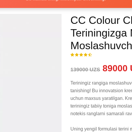
CC Colour C
Teriningizg
Moslashuvchi S
89000 
139000 UZS
Teriningiz rangiga moslashu
tanishing! Bu innovatsion krem
uchun maxsus yaratilgan. Krem
teriningiz tabiiy toniga mosla
notekis ranglarni samarali rav
Uning yengil formulasi terini m