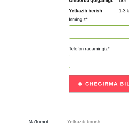
Omborda qolganligi:
Bor
Yetkazib berish
1-3 
Ismingiz
*
Telefon raqamingiz
*
Ma'lumot
Yetkazib berish