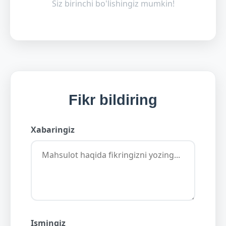
Siz birinchi bo'lishingiz mumkin!
Fikr bildiring
Xabaringiz
Ismingiz