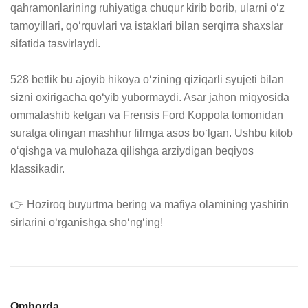
qahramonlarining ruhiyatiga chuqur kirib borib, ularni oʻz 
tamoyillari, qoʻrquvlari va istaklari bilan serqirra shaxslar 
sifatida tasvirlaydi.

528 betlik bu ajoyib hikoya oʻzining qiziqarli syujeti bilan 
sizni oxirigacha qoʻyib yubormaydi. Asar jahon miqyosida 
ommalashib ketgan va Frensis Ford Koppola tomonidan 
suratga olingan mashhur filmga asos boʻlgan. Ushbu kitob 
oʻqishga va mulohaza qilishga arziydigan beqiyos 
klassikadir.

👉 Hoziroq buyurtma bering va mafiya olamining yashirin 
sirlarini oʻrganishga shoʻngʻing!
Omborda