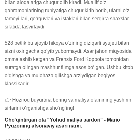
bilan aloqalariga chuqur olib kiradi. Muallif oʻz 
qahramonlarining ruhiyatiga chuqur kirib borib, ularni oʻz 
tamoyillari, qoʻrquvlari va istaklari bilan serqirra shaxslar 
sifatida tasvirlaydi.

528 betlik bu ajoyib hikoya oʻzining qiziqarli syujeti bilan 
sizni oxirigacha qoʻyib yubormaydi. Asar jahon miqyosida 
ommalashib ketgan va Frensis Ford Koppola tomonidan 
suratga olingan mashhur filmga asos boʻlgan. Ushbu kitob 
oʻqishga va mulohaza qilishga arziydigan beqiyos 
klassikadir.

👉 Hoziroq buyurtma bering va mafiya olamining yashirin 
sirlarini oʻrganishga shoʻngʻing!
Choʻqintirgan ota "Yohud mafiya sardori" - Mario
Pyuzoning afsonaviy asari narxi: