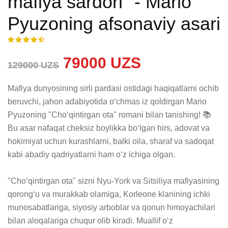
mafiya sardori" - Mario
Pyuzoning afsonaviy asari
79000 UZS
129000 UZS
Mafiya dunyosining sirli pardasi ostidagi haqiqatlarni ochib 
beruvchi, jahon adabiyotida oʻchmas iz qoldirgan Mario 
Pyuzoning "Choʻqintirgan ota" romani bilan tanishing! 📚 
Bu asar nafaqat cheksiz boylikka boʻlgan hirs, adovat va 
hokimiyat uchun kurashlarni, balki oila, sharaf va sadoqat 
kabi abadiy qadriyatlarni ham oʻz ichiga olgan.

"Choʻqintirgan ota" sizni Nyu-York va Sitsiliya mafiyasining 
qorongʻu va murakkab olamiga, Korleone klanining ichki 
munosabatlariga, siyosiy arboblar va qonun himoyachilari 
bilan aloqalariga chuqur olib kiradi. Muallif oʻz 