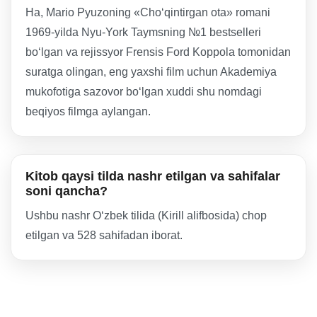
Ha, Mario Pyuzoning «Choʻqintirgan ota» romani
1969-yilda Nyu-York Taymsning №1 bestselleri
boʻlgan va rejissyor Frensis Ford Koppola tomonidan
suratga olingan, eng yaxshi film uchun Akademiya
mukofotiga sazovor boʻlgan xuddi shu nomdagi
beqiyos filmga aylangan.
Kitob qaysi tilda nashr etilgan va sahifalar
soni qancha?
Ushbu nashr Oʻzbek tilida (Kirill alifbosida) chop
etilgan va 528 sahifadan iborat.