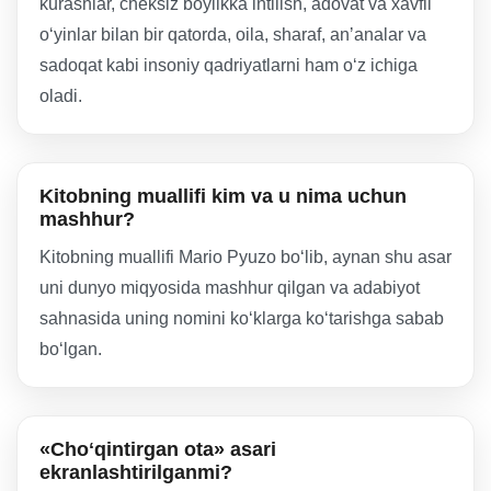
kurashlar, cheksiz boylikka intilish, adovat va xavfli
oʻyinlar bilan bir qatorda, oila, sharaf, anʼanalar va
sadoqat kabi insoniy qadriyatlarni ham oʻz ichiga
oladi.
Kitobning muallifi kim va u nima uchun
mashhur?
Kitobning muallifi Mario Pyuzo boʻlib, aynan shu asar
uni dunyo miqyosida mashhur qilgan va adabiyot
sahnasida uning nomini koʻklarga koʻtarishga sabab
boʻlgan.
«Choʻqintirgan ota» asari
ekranlashtirilganmi?