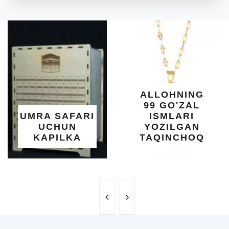
ARAB
DIYORIDA
O'SUVCHI
KUNDUR
DARAXTININ
SHIFOBAXS
YELIMI: AQL
XOTIRA VA
ALLOHNING
UMUMIY
99 GO'ZAL
SALOMATLI
I
ISMLARI
UCHUN
YOZILGAN
BEBAHO
TAQINCHOQ
NE'MAT