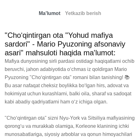
Ma'lumot
Yetkazib berish
"Choʻqintirgan ota "Yohud mafiya
sardori" - Mario Pyuzoning afsonaviy
asari" mahsuloti haqida ma'lumot:
Mafiya dunyosining sirli pardasi ostidagi haqiqatlarni ochib 
beruvchi, jahon adabiyotida oʻchmas iz qoldirgan Mario 
Pyuzoning "Choʻqintirgan ota" romani bilan tanishing! 📚 
Bu asar nafaqat cheksiz boylikka boʻlgan hirs, adovat va 
hokimiyat uchun kurashlarni, balki oila, sharaf va sadoqat 
kabi abadiy qadriyatlarni ham oʻz ichiga olgan.

"Choʻqintirgan ota" sizni Nyu-York va Sitsiliya mafiyasining 
qorongʻu va murakkab olamiga, Korleone klanining ichki 
munosabatlariga, siyosiy arboblar va qonun himoyachilari 