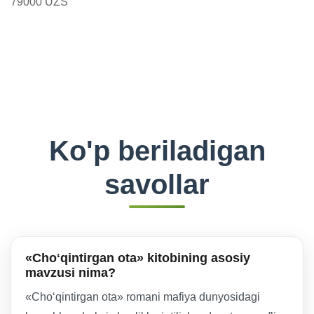
79000 UZS
Ko'p beriladigan
savollar
«Choʻqintirgan ota» kitobining asosiy
mavzusi nima?
«Choʻqintirgan ota» romani mafiya dunyosidagi