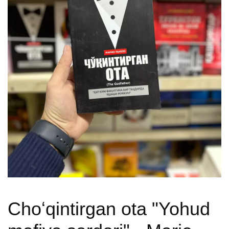
Choʻqintirgan ota "Yohud