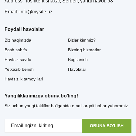
Address: Toshkent shaxar, Sergeli, yangi hayot, 98
Email: info@mysite.uz
Foydali havolalar
Biz haqimizda
Bizlar kimmiz?
Bosh sahifa
Bizning hizmatlar
Havfsiz savdo
Bog'lanish
Yetkazib berish
Havolalar
Havfsizlik tamoyillari
Yangiliklarimizga obuna bo'ling!
Siz uchun yangi takliflar bo'lganida email orqali habar yuboramiz
OBUNA BO'LISH