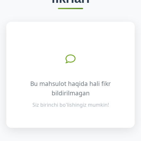
Bu mahsulot haqida hali fikr
bildirilmagan
Siz birinchi bo'lishingiz mumkin!