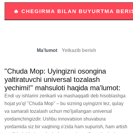
Ma'lumot
Yetkazib berish
"Chuda Mop: Uyingizni osongina
yaltiratuvchi universal tozalash
yechimi!" mahsuloti haqida ma'lumot:
Endi uy ishlarini zerikarli va mashaqqatli deb hisoblashga 
hojat yo'q! "Chuda Mop" – bu sizning uyingizni tez, qulay 
va samarali tozalash uchun mo'ljallangan universal 
yordamchingizdir. Ushbu innovatsion shuvabura 
yordamida siz bir vaqtning o'zida ham supurish, ham artish 