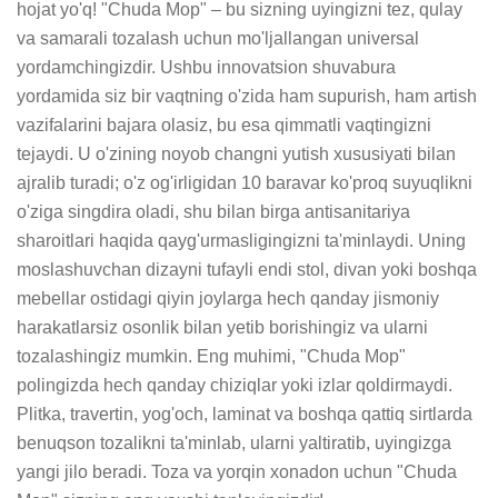
hojat yo'q! "Chuda Mop" – bu sizning uyingizni tez, qulay 
va samarali tozalash uchun mo'ljallangan universal 
yordamchingizdir. Ushbu innovatsion shuvabura 
yordamida siz bir vaqtning o'zida ham supurish, ham artish 
vazifalarini bajara olasiz, bu esa qimmatli vaqtingizni 
tejaydi. U o'zining noyob changni yutish xususiyati bilan 
ajralib turadi; o'z og'irligidan 10 baravar ko'proq suyuqlikni 
o'ziga singdira oladi, shu bilan birga antisanitariya 
sharoitlari haqida qayg'urmasligingizni ta'minlaydi. Uning 
moslashuvchan dizayni tufayli endi stol, divan yoki boshqa 
mebellar ostidagi qiyin joylarga hech qanday jismoniy 
harakatlarsiz osonlik bilan yetib borishingiz va ularni 
tozalashingiz mumkin. Eng muhimi, "Chuda Mop" 
polingizda hech qanday chiziqlar yoki izlar qoldirmaydi. 
Plitka, travertin, yog'och, laminat va boshqa qattiq sirtlarda 
benuqson tozalikni ta'minlab, ularni yaltiratib, uyingizga 
yangi jilo beradi. Toza va yorqin xonadon uchun "Chuda 