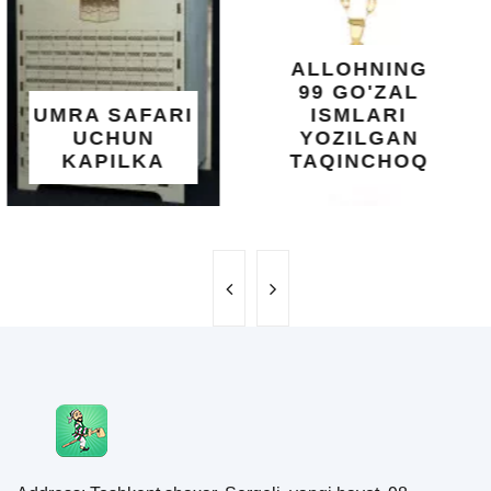
SHIFOBAXSH
YELIMI: AQL,
XOTIRA VA
ALLOHNING
UMUMIY
99 GO'ZAL
SALOMATLIK
ISMLARI
UCHUN
YOZILGAN
BEBAHO
TAQINCHOQ
NE'MAT