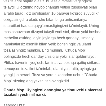
vazifalarini bajara olasiz, bu esa qimmatli vaqtingizni 
tejaydi. U o'zining noyob changni yutish xususiyati bilan 
ajralib turadi; o'z og'irligidan 10 baravar ko'proq suyuqlikni 
o'ziga singdira oladi, shu bilan birga antisanitariya 
sharoitlari haqida qayg'urmasligingizni ta'minlaydi. Uning 
moslashuvchan dizayni tufayli endi stol, divan yoki boshqa 
mebellar ostidagi qiyin joylarga hech qanday jismoniy 
harakatlarsiz osonlik bilan yetib borishingiz va ularni 
tozalashingiz mumkin. Eng muhimi, "Chuda Mop" 
polingizda hech qanday chiziqlar yoki izlar qoldirmaydi. 
Plitka, travertin, yog'och, laminat va boshqa qattiq sirtlarda 
benuqson tozalikni ta'minlab, ularni yaltiratib, uyingizga 
yangi jilo beradi. Toza va yorqin xonadon uchun "Chuda 
Mop" sizning eng yaxshi tanlovingizdir!
Chuda Mop: Uyingizni osongina yaltiratuvchi universal
tozalash yechimi! narxi:
139000 UZS