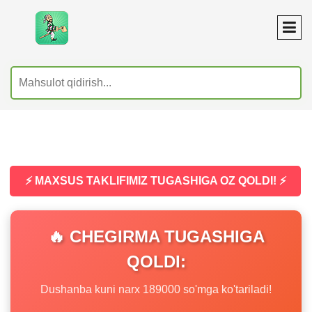
⚡ MAXSUS TAKLIFIMIZ TUGASHIGA OZ QOLDI! ⚡
🔥 CHEGIRMA TUGASHIGA
QOLDI:
Dushanba kuni narx 189000 so'mga ko'tariladi!