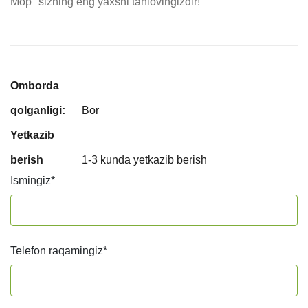
Mop" sizning eng yaxshi tanlovingizdir!
Omborda
qolganligi:
Bor
Yetkazib
berish
1-3 kunda yetkazib berish
Ismingiz
*
Telefon raqamingiz
*