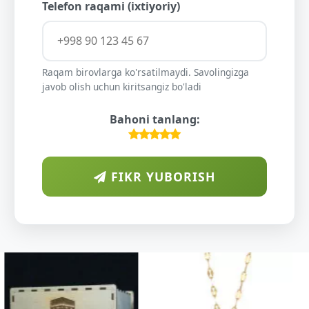
Telefon raqami (ixtiyoriy)
Raqam birovlarga ko'rsatilmaydi. Savolingizga
javob olish uchun kiritsangiz bo'ladi
Bahoni tanlang:
FIKR YUBORISH
ARAB
DIYORIDA
O'SUVCHI
KUNDUR
DARAXTINING