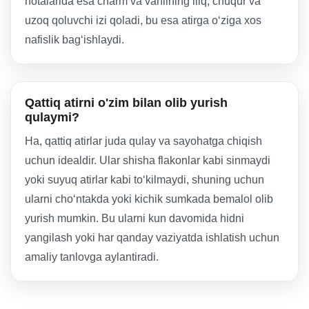
notalarida esa charm va vanilning iliq, chuqur va
uzoq qoluvchi izi qoladi, bu esa atirga o‘ziga xos
nafislik bag‘ishlaydi.
Qattiq atirni o'zim bilan olib yurish
qulaymi?
Ha, qattiq atirlar juda qulay va sayohatga chiqish
uchun idealdir. Ular shisha flakonlar kabi sinmaydi
yoki suyuq atirlar kabi to‘kilmaydi, shuning uchun
ularni cho‘ntakda yoki kichik sumkada bemalol olib
yurish mumkin. Bu ularni kun davomida hidni
yangilash yoki har qanday vaziyatda ishlatish uchun
amaliy tanlovga aylantiradi.