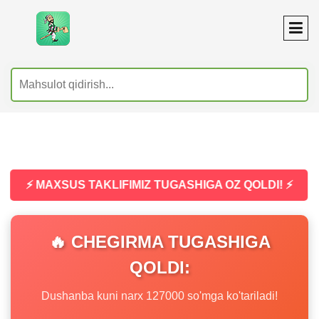
⚡ MAXSUS TAKLIFIMIZ TUGASHIGA OZ QOLDI! ⚡
🔥 CHEGIRMA TUGASHIGA
QOLDI:
Dushanba kuni narx 127000 so'mga ko'tariladi!