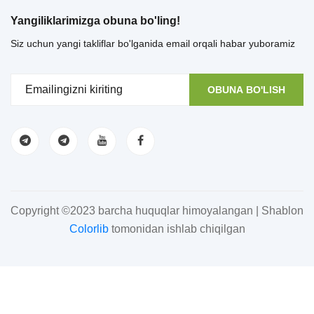
Yangiliklarimizga obuna bo'ling!
Siz uchun yangi takliflar bo'lganida email orqali habar yuboramiz
OBUNA BO'LISH
Copyright ©2023 barcha huquqlar himoyalangan | Shablon
Colorlib
tomonidan ishlab chiqilgan