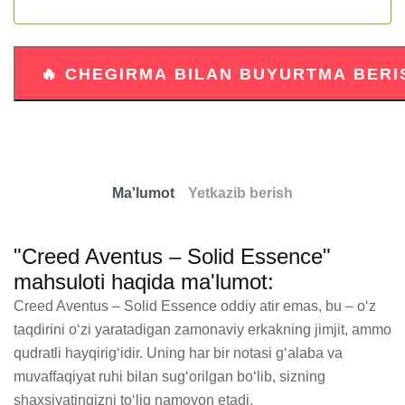
Ma'lumot
Yetkazib berish
"Creed Aventus – Solid Essence"
mahsuloti haqida ma'lumot:
Creed Aventus – Solid Essence oddiy atir emas, bu – o‘z 
taqdirini o‘zi yaratadigan zamonaviy erkakning jimjit, ammo 
qudratli hayqirig‘idir. Uning har bir notasi g‘alaba va 
muvaffaqiyat ruhi bilan sug‘orilgan bo‘lib, sizning 
shaxsiyatingizni to‘liq namoyon etadi.
