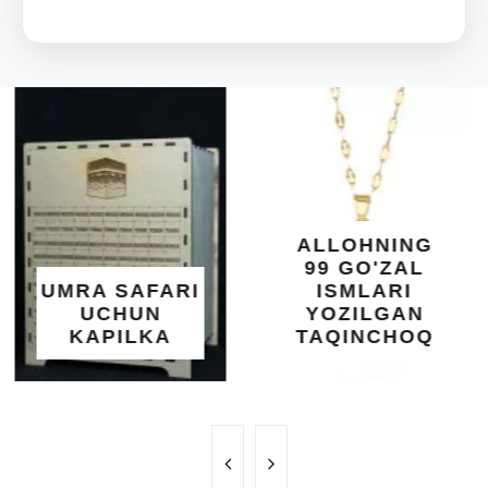
ARAB
DIYORIDA
O'SUVCHI
KUNDUR
DARAXTININ
SHIFOBAXSH
YELIMI: AQL,
XOTIRA VA
ALLOHNING
UMUMIY
99 GO'ZAL
SALOMATLIK
I
ISMLARI
UCHUN
YOZILGAN
BEBAHO
TAQINCHOQ
NE'MAT