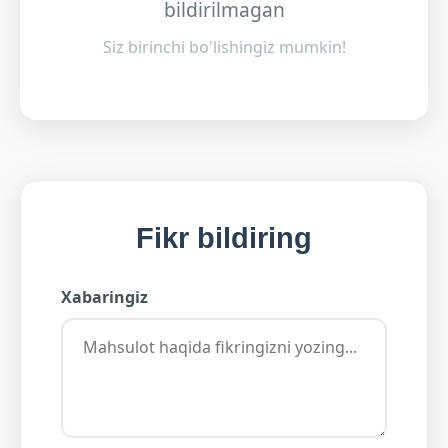
bildirilmagan
Siz birinchi bo'lishingiz mumkin!
Fikr bildiring
Xabaringiz