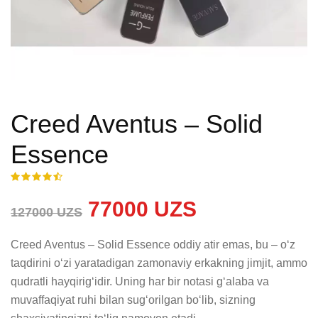
Creed Aventus – Solid
Essence
77000 UZS
127000 UZS
Creed Aventus – Solid Essence oddiy atir emas, bu – o‘z 
taqdirini o‘zi yaratadigan zamonaviy erkakning jimjit, ammo 
qudratli hayqirig‘idir. Uning har bir notasi g‘alaba va 
muvaffaqiyat ruhi bilan sug‘orilgan bo‘lib, sizning 