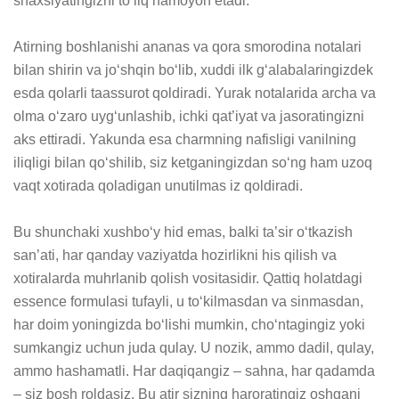
shaxsiyatingizni to‘liq namoyon etadi.

Atirning boshlanishi ananas va qora smorodina notalari 
bilan shirin va jo‘shqin bo‘lib, xuddi ilk g‘alabalaringizdek 
esda qolarli taassurot qoldiradi. Yurak notalarida archa va 
olma o‘zaro uyg‘unlashib, ichki qat’iyat va jasoratingizni 
aks ettiradi. Yakunda esa charmning nafisligi vanilning 
iliqligi bilan qo‘shilib, siz ketganingizdan so‘ng ham uzoq 
vaqt xotirada qoladigan unutilmas iz qoldiradi.

Bu shunchaki xushbo‘y hid emas, balki ta’sir o‘tkazish 
san’ati, har qanday vaziyatda hozirlikni his qilish va 
xotiralarda muhrlanib qolish vositasidir. Qattiq holatdagi 
essence formulasi tufayli, u to‘kilmasdan va sinmasdan, 
har doim yoningizda bo‘lishi mumkin, cho‘ntagingiz yoki 
sumkangiz uchun juda qulay. U nozik, ammo dadil, qulay, 
ammo hashamatli. Har daqiqangiz – sahna, har qadamda 
– siz bosh roldasiz. Bu atir sizning haroratingiz oshgani 