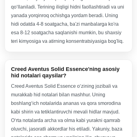
qo‘llaniladi. Terining iliqligi hidni faollashtiradi va uni
yanada yorqinroq ochishga yordam beradi. Uning
hidi odatda 4-8 soatgacha, ba'zi manbalarga ko'ra
esa 8-12 soatgacha saqlanishi mumkin, bu shaxsiy
teri kimyosiga va atirning konsentratsiyasiga bog'liq.
Creed Aventus Solid Essence'ning asosiy
hid notalari qaysilar?
Creed Aventus Solid Essence o‘zining jozibali va
murakkab hid notalari bilan mashhur. Uning
boshlang‘ich notalarida ananas va qora smorodina
kabi shirin va tetiklantiruvchi mevali hidlar mavjud.
O‘rta notalarda archa va olma kabi yurakni qamrab
oluvchi, jasoratli akkordlar his etiladi. Yakuniy, baza