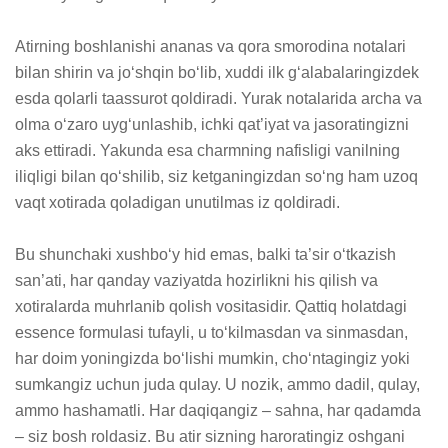
Atirning boshlanishi ananas va qora smorodina notalari 
bilan shirin va jo‘shqin bo‘lib, xuddi ilk g‘alabalaringizdek 
esda qolarli taassurot qoldiradi. Yurak notalarida archa va 
olma o‘zaro uyg‘unlashib, ichki qat’iyat va jasoratingizni 
aks ettiradi. Yakunda esa charmning nafisligi vanilning 
iliqligi bilan qo‘shilib, siz ketganingizdan so‘ng ham uzoq 
vaqt xotirada qoladigan unutilmas iz qoldiradi.

Bu shunchaki xushbo‘y hid emas, balki ta’sir o‘tkazish 
san’ati, har qanday vaziyatda hozirlikni his qilish va 
xotiralarda muhrlanib qolish vositasidir. Qattiq holatdagi 
essence formulasi tufayli, u to‘kilmasdan va sinmasdan, 
har doim yoningizda bo‘lishi mumkin, cho‘ntagingiz yoki 
sumkangiz uchun juda qulay. U nozik, ammo dadil, qulay, 
ammo hashamatli. Har daqiqangiz – sahna, har qadamda 
– siz bosh roldasiz. Bu atir sizning haroratingiz oshgani 