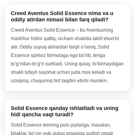
Creed Aventus Solid Essence nima va u
oddiy atirdan nimasi bilan farq qiladi?
Creed Aventus Solid Essence – bu Aventusning
mashhur hidini qattiq, ixcham shaklda taklif etuvchi
atir. Oddiy suyuq atirlardan farqli o‘laroq, Solid
Essence spirtsiz formulaga ega bo‘lib, teriga
to‘g‘ridan-to‘g‘ri surtiladi. Uning qulay, to‘kilmaydigan
shakli tufayli sayohat uchun juda mos keladi va
uzoqroq, chuqurroq hid taqdim etishi mumkin.
Solid Essence qanday ishlatiladi va uning
hidi qancha vaqt turadi?
Solid Essence terining puls joylariga, masalan,
bilaklar, bo‘yin yoki quloq orqasiga surtish orqali