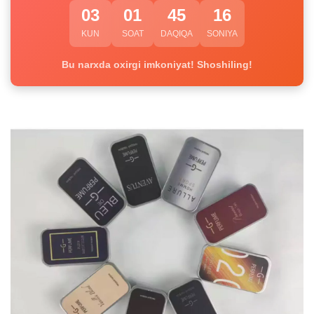
03
01
45
16
KUN
SOAT
DAQIQA
SONIYA
Bu narxda oxirgi imkoniyat! Shoshiling!