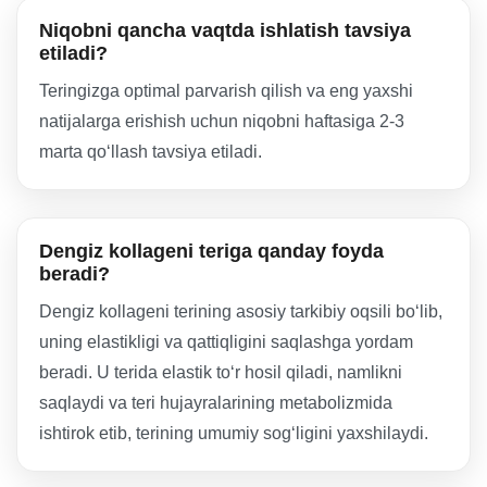
Niqobni qancha vaqtda ishlatish tavsiya
etiladi?
Teringizga optimal parvarish qilish va eng yaxshi
natijalarga erishish uchun niqobni haftasiga 2-3
marta qo‘llash tavsiya etiladi.
Dengiz kollageni teriga qanday foyda
beradi?
Dengiz kollageni terining asosiy tarkibiy oqsili bo‘lib,
uning elastikligi va qattiqligini saqlashga yordam
beradi. U terida elastik to‘r hosil qiladi, namlikni
saqlaydi va teri hujayralarining metabolizmida
ishtirok etib, terining umumiy sog‘ligini yaxshilaydi.