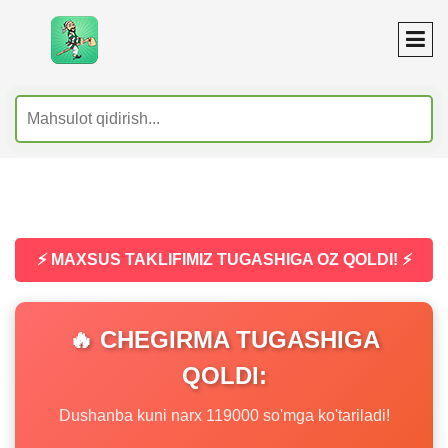
⚡ MAXSUS TAKLIFIMIZ TUGASHIGA OZ QOLDI! ⚡
🔥 CHEGIRMA TUGASHIGA
QOLDI:
Dushanba kuni narx 119000 so'mga ko'tariladi!