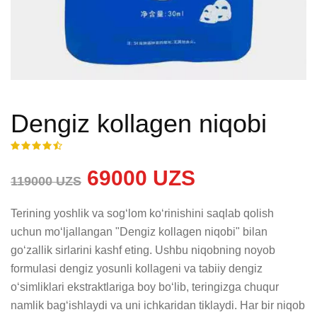
Dengiz kollagen niqobi
69000 UZS
119000 UZS
Terining yoshlik va sog‘lom ko‘rinishini saqlab qolish 
uchun mo‘ljallangan "Dengiz kollagen niqobi" bilan 
go‘zallik sirlarini kashf eting. Ushbu niqobning noyob 
formulasi dengiz yosunli kollageni va tabiiy dengiz 
o‘simliklari ekstraktlariga boy bo‘lib, teringizga chuqur 
namlik bag‘ishlaydi va uni ichkaridan tiklaydi. Har bir niqob 