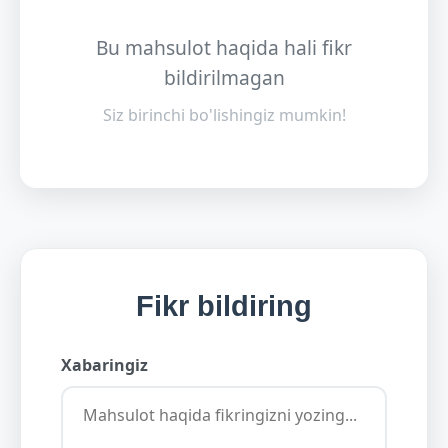
Bu mahsulot haqida hali fikr
bildirilmagan
Siz birinchi bo'lishingiz mumkin!
Fikr bildiring
Xabaringiz