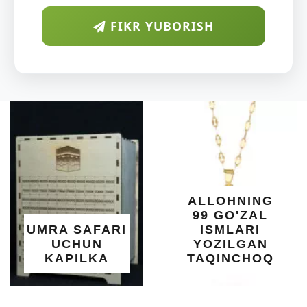
FIKR YUBORISH
ARAB
DIYORID
O'SUVCH
KUNDUR
DARAXTIN
SHIFOBAX
YELIMI: AQ
XOTIRA V
ALLOHNING
UMUMIY
99 GO'ZAL
SALOMATL
ARI
ISMLARI
UCHUN
YOZILGAN
BEBAHO
A
TAQINCHOQ
NE'MAT