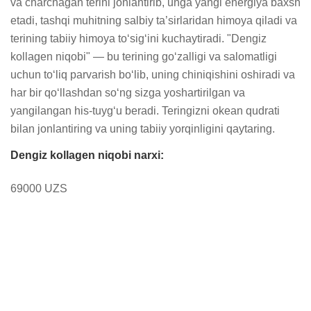
va charchagan terini jonlantirib, unga yangi energiya baxsh 
etadi, tashqi muhitning salbiy ta’sirlaridan himoya qiladi va 
terining tabiiy himoya to‘sig‘ini kuchaytiradi. "Dengiz 
kollagen niqobi" — bu terining go‘zalligi va salomatligi 
uchun to‘liq parvarish bo‘lib, uning chiniqishini oshiradi va 
har bir qo‘llashdan so‘ng sizga yoshartirilgan va 
yangilangan his-tuyg‘u beradi. Teringizni okean qudrati 
bilan jonlantiring va uning tabiiy yorqinligini qaytaring.
Dengiz kollagen niqobi narxi:
69000 UZS