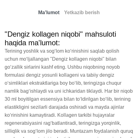
Ma'lumot
Yetkazib berish
"Dengiz kollagen niqobi" mahsuloti
haqida ma'lumot:
Terining yoshlik va sog‘lom ko‘rinishini saqlab qolish 
uchun mo‘ljallangan "Dengiz kollagen niqobi" bilan 
go‘zallik sirlarini kashf eting. Ushbu niqobning noyob 
formulasi dengiz yosunli kollageni va tabiiy dengiz 
o‘simliklari ekstraktlariga boy bo‘lib, teringizga chuqur 
namlik bag‘ishlaydi va uni ichkaridan tiklaydi. Har bir niqob 
30 ml boyitilgan essensiya bilan to‘ldirilgan bo‘lib, terining 
elastikligini sezilarli darajada oshiradi va mayda ajinlar 
ko‘rinishini kamaytiradi. Kollagen tarkibi hujayralar 
regeneratsiyasini rag‘batlantiradi, teringizga yorqinlik, 
silliqlik va sog‘lom jilo beradi. Muntazam foydalanish quruq 