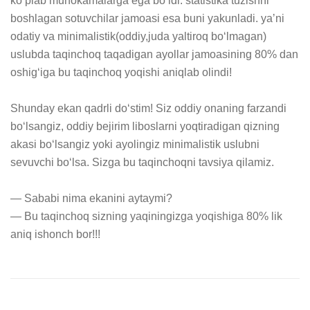
ko‘plab muhokamalarga ega bo‘ldi. statistika tuzishni 
boshlagan sotuvchilar jamoasi esa buni yakunladi. yaʼni 
odatiy va minimalistik(oddiy,juda yaltiroq bo‘lmagan) 
uslubda taqinchoq taqadigan ayollar jamoasining 80% dan 
oshig‘iga bu taqinchoq yoqishi aniqlab olindi!

Shunday ekan qadrli do‘stim! Siz oddiy onaning farzandi 
bo‘lsangiz, oddiy bejirim liboslarni yoqtiradigan qizning 
akasi bo‘lsangiz yoki ayolingiz minimalistik uslubni 
sevuvchi bo‘lsa. Sizga bu taqinchoqni tavsiya qilamiz. 

— Sababi nima ekanini aytaymi? 

— Bu taqinchoq sizning yaqiningizga yoqishiga 80% lik 
aniq ishonch bor!!!