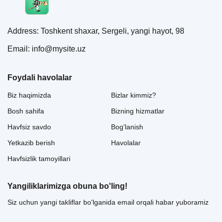
Address: Toshkent shaxar, Sergeli, yangi hayot, 98
Email: info@mysite.uz
Foydali havolalar
Biz haqimizda
Bizlar kimmiz?
Bosh sahifa
Bizning hizmatlar
Havfsiz savdo
Bog'lanish
Yetkazib berish
Havolalar
Havfsizlik tamoyillari
Yangiliklarimizga obuna bo'ling!
Siz uchun yangi takliflar bo'lganida email orqali habar yuboramiz