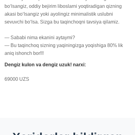
bo‘lsangiz, oddiy bejirim liboslarni yoqtiradigan qizning 
akasi bo‘lsangiz yoki ayolingiz minimalistik uslubni 
sevuvchi bo‘lsa. Sizga bu taqinchoqni tavsiya qilamiz. 

— Sababi nima ekanini aytaymi? 

— Bu taqinchoq sizning yaqiningizga yoqishiga 80% lik 
aniq ishonch bor!!!
Dengiz kulon va dengiz uzuk! narxi:
69000 UZS