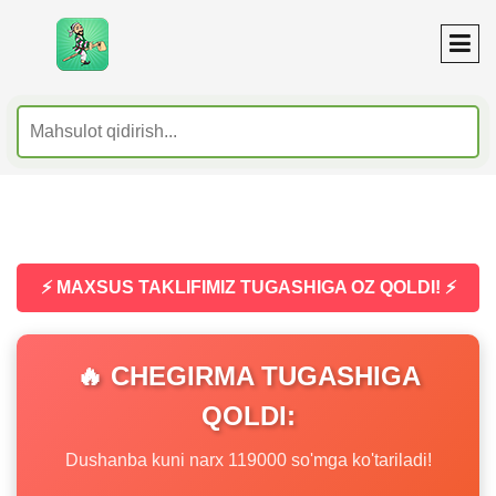
⚡ MAXSUS TAKLIFIMIZ TUGASHIGA OZ QOLDI! ⚡
🔥 CHEGIRMA TUGASHIGA
QOLDI:
Dushanba kuni narx 119000 so'mga ko'tariladi!