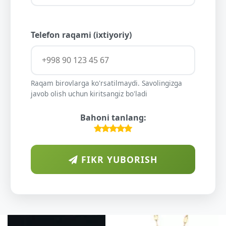
Telefon raqami (ixtiyoriy)
Raqam birovlarga ko'rsatilmaydi. Savolingizga
javob olish uchun kiritsangiz bo'ladi
Bahoni tanlang:
FIKR YUBORISH
AR
DIYO
O'SU