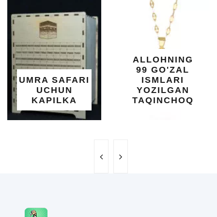
KUN
DARAX
SHIFO
YELIMI
XOTI
ALLOHNING
UMU
99 GO'ZAL
SALOM
SAFARI
ISMLARI
UC
HUN
YOZILGAN
BEB
ILKA
TAQINCHOQ
NE'