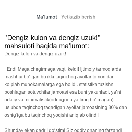
Ma'lumot
Yetkazib berish
"Dengiz kulon va dengiz uzuk!"
mahsuloti haqida ma'lumot:
Dengiz kulon va dengiz uzuk!

  Endi Mega chegirmaga vaqti keldi! Ijtimoiy tarmoqlarda 
mashhur bo‘lgan bu ikki taqinchoq ayollar tomonidan 
ko‘plab muhokamalarga ega bo‘ldi. statistika tuzishni 
boshlagan sotuvchilar jamoasi esa buni yakunladi. yaʼni 
odatiy va minimalistik(oddiy,juda yaltiroq bo‘lmagan) 
uslubda taqinchoq taqadigan ayollar jamoasining 80% dan 
oshig‘iga bu taqinchoq yoqishi aniqlab olindi!

Shunday ekan qadrli do‘stim! Siz oddiy onaning farzandi 