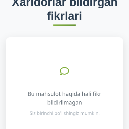
Xaridorlar bildirgan
fikrlari
Bu mahsulot haqida hali fikr
bildirilmagan
Siz birinchi bo'lishingiz mumkin!