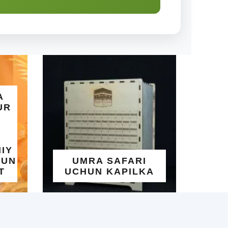
ALLOHN
GO'ZAL 
UMRA SAFARI
YOZI
UCHUN KAPILKA
TAQI