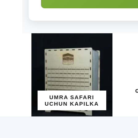
ALLO
GO'ZA
UMRA SAFARI
YOZ
UCHUN KAPILKA
TAQ