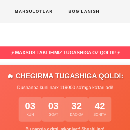
MAHSULOTLAR
BOG'LANISH
⚡ MAXSUS TAKLIFIMIZ TUGASHIGA OZ QOLDI! ⚡
🔥 CHEGIRMA TUGASHIGA QOLDI:
Dushanba kuni narx 119000 so'mga ko'tariladi!
03
03
32
41
KUN
SOAT
DAQIQA
SONIYA
Bu narxda oxirgi imkoniyat! Shoshiling!