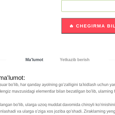
Ma'lumot
Yetkazib berish
 ma'lumot:
ar bo'lib, har qanday ayolning go'zalligini ta'kidlash uchun yar
ar dengiz mavzusidagi elementlar bilan bezatilgan bo'lib, ularning har
rlangan bo'lib, ularga uzoq muddat davomida chiroyli ko'rinishin
ashadi va ularga o'ziga xos joziba qo'shadi. Ziraklarning yengil