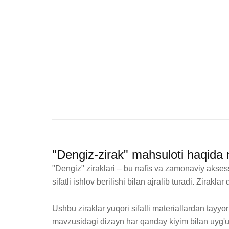
"Dengiz-zirak" mahsuloti haqida
"Dengiz" ziraklari – bu nafis va zamonaviy aksessu
sifatli ishlov berilishi bilan ajralib turadi. Zirakl
Ushbu ziraklar yuqori sifatli materiallardan tayyo
mavzusidagi dizayn har qanday kiyim bilan uyg'unl