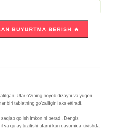
atilgan. Ular o'zining noyob dizayni va yuqori 
 biri tabiatning go'zalligini aks ettiradi. 

i saqlab qolish imkonini beradi. Dengiz 
 va qulay tuzilishi ularni kun davomida kiyishda 