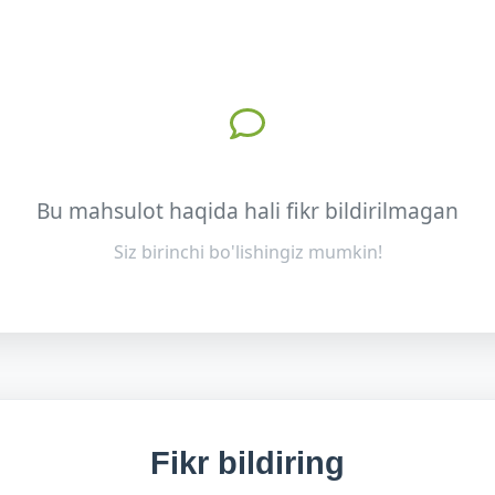
Bu mahsulot haqida hali fikr bildirilmagan
Siz birinchi bo'lishingiz mumkin!
Fikr bildiring