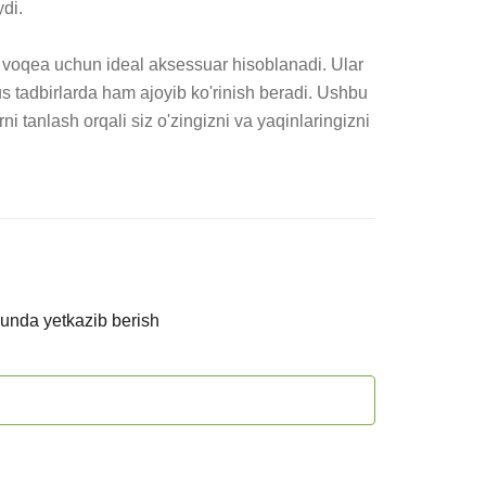
di.

 voqea uchun ideal aksessuar hisoblanadi. Ular 
 tadbirlarda ham ajoyib ko'rinish beradi. Ushbu 
 tanlash orqali siz o'zingizni va yaqinlaringizni 
kunda yetkazib berish