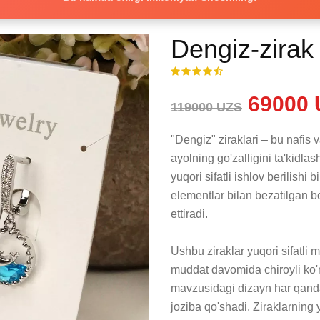
Dengiz-zirak
69000 
119000 UZS
"Dengiz" ziraklari – bu nafis
ayolning go'zalligini ta'kidla
yuqori sifatli ishlov berilishi 
elementlar bilan bezatilgan bo'
ettiradi. 

Ushbu ziraklar yuqori sifatli 
muddat davomida chiroyli ko'r
mavzusidagi dizayn har qanday
joziba qo'shadi. Ziraklarning 