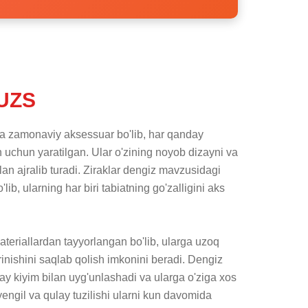
UZS
 va zamonaviy aksessuar bo'lib, har qanday 
sh uchun yaratilgan. Ular o'zining noyob dizayni va 
bilan ajralib turadi. Ziraklar dengiz mavzusidagi 
lib, ularning har biri tabiatning go'zalligini aks 
materiallardan tayyorlangan bo'lib, ularga uzoq 
inishini saqlab qolish imkonini beradi. Dengiz 
 kiyim bilan uyg'unlashadi va ularga o'ziga xos 
yengil va qulay tuzilishi ularni kun davomida 