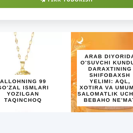
ARAB DIYORIDA
O'SUVCHI KUNDUR
DARAXTINING
SHIFOBAXSH
HNING 99
YELIMI: AQL,
L ISMLARI
XOTIRA VA UMUMIY
ILGAN
SALOMATLIK UCHUN
INCHOQ
BEBAHO NE'MAT