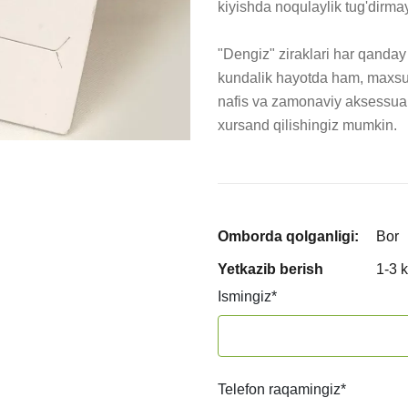
kiyishda noqulaylik tug'dirmay
"Dengiz" ziraklari har qanday
kundalik hayotda ham, maxsus
nafis va zamonaviy aksessuarni
xursand qilishingiz mumkin.
Omborda qolganligi:
Bor
Yetkazib berish
1-3 
Ismingiz
*
Telefon raqamingiz
*