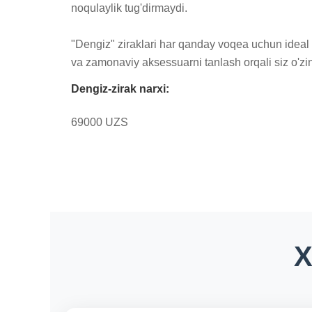
noqulaylik tug'dirmaydi.

"Dengiz" ziraklari har qanday voqea uchun ideal 
va zamonaviy aksessuarni tanlash orqali siz o'zin
Dengiz-zirak narxi:
69000 UZS
X