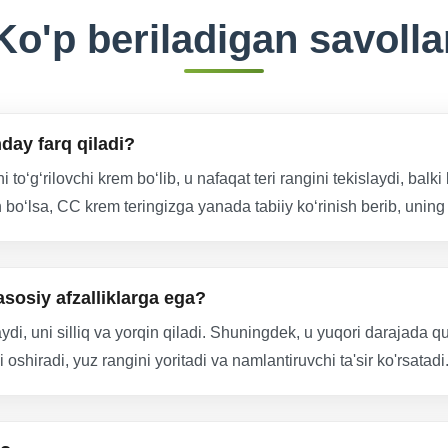
Ko'p beriladigan savolla
ay farq qiladi?
o‘g‘rilovchi krem bo‘lib, u nafaqat teri rangini tekislaydi, balki
bo‘lsa, CC krem teringizga yanada tabiiy ko‘rinish berib, uning
osiy afzalliklarga ega?
ydi, uni silliq va yorqin qiladi. Shuningdek, u yuqori darajad
i oshiradi, yuz rangini yoritadi va namlantiruvchi ta'sir ko'rsatadi