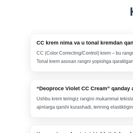
CC krem nima va u tonal kremdan qand
CC (Color Correcting/Control) krem – bu rangni t
Tonal krem asosan rangni yopishga qaratilgan 
“Deoproce Violet CC Cream” qanday as
Ushbu krem teringiz rangini mukammal tekisla
ajinlarga qarshi kurashadi, terining elastikligin