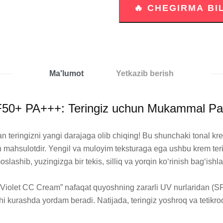
Ma'lumot
Yetkazib berish
0+ PA+++: Teringiz uchun Mukammal Parvar
eringizni yangi darajaga olib chiqing! Bu shunchaki tonal krem 
on mahsulotdir. Yengil va muloyim teksturaga ega ushbu krem tering
lashib, yuzingizga bir tekis, silliq va yorqin ko‘rinish bag‘ishlay
 Violet CC Cream” nafaqat quyoshning zararli UV nurlaridan (SP
hi kurashda yordam beradi. Natijada, teringiz yoshroq va tetikroq 