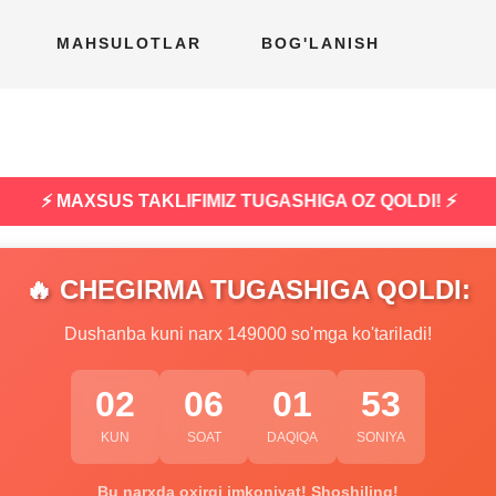
MAHSULOTLAR
BOG'LANISH
⚡ MAXSUS TAKLIFIMIZ TUGASHIGA OZ QOLDI! ⚡
🔥 CHEGIRMA TUGASHIGA QOLDI:
Dushanba kuni narx 149000 so'mga ko'tariladi!
02
06
01
52
KUN
SOAT
DAQIQA
SONIYA
Bu narxda oxirgi imkoniyat! Shoshiling!