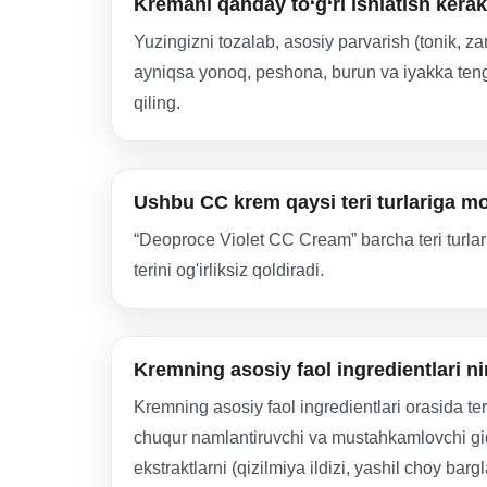
Kremani qanday to‘g‘ri ishlatish kera
Yuzingizni tozalab, asosiy parvarish (tonik, z
ayniqsa yonoq, peshona, burun va iyakka teng
qiling.
Ushbu CC krem qaysi teri turlariga m
“Deoproce Violet CC Cream” barcha teri turlar
terini og'irliksiz qoldiradi.
Kremning asosiy faol ingredientlari n
Kremning asosiy faol ingredientlari orasida te
chuqur namlantiruvchi va mustahkamlovchi gidr
ekstraktlarni (qizilmiya ildizi, yashil choy barg