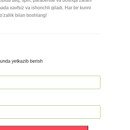
kibida talq, spirt, parabenlar va boshqa zararli 
da xavfsiz va ishonchli qiladi. Har bir kunni 
o'zallik bilan boshlang!
kunda yetkazib berish