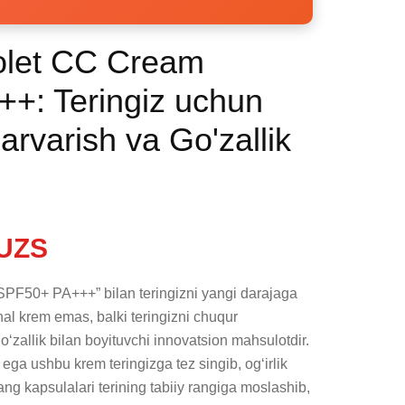
olet CC Cream
+: Teringiz uchun
varish va Go'zallik
UZS
PF50+ PA+++” bilan teringizni yangi darajaga 
al krem emas, balki teringizni chuqur 
o‘zallik bilan boyituvchi innovatsion mahsulotdir. 
ga ushbu krem teringizga tez singib, og‘irlik 
ng kapsulalari terining tabiiy rangiga moslashib, 