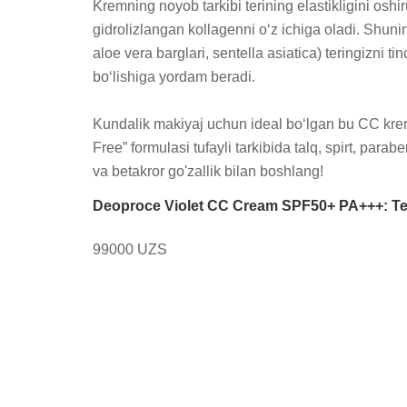
Kremning noyob tarkibi terining elastikligini osh
gidrolizlangan kollagenni o‘z ichiga oladi. Shuning
aloe vera barglari, sentella asiatica) teringizni ti
bo‘lishiga yordam beradi.

Kundalik makiyaj uchun ideal bo‘lgan bu CC krem 
Free” formulasi tufayli tarkibida talq, spirt, par
va betakror go'zallik bilan boshlang!
Deoproce Violet CC Cream SPF50+ PA+++: Teri
99000 UZS