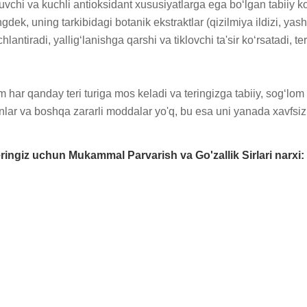
iruvchi va kuchli antioksidant xususiyatlarga ega bo‘lgan tabiiy
dek, uning tarkibidagi botanik ekstraktlar (qizilmiya ildizi, yash
nchlantiradi, yallig‘lanishga qarshi va tiklovchi ta'sir ko‘rsatadi, 
har qanday teri turiga mos keladi va teringizga tabiiy, sog‘lom 
abenlar va boshqa zararli moddalar yo'q, bu esa uni yanada xavfsiz 
ngiz uchun Mukammal Parvarish va Go'zallik Sirlari narxi: