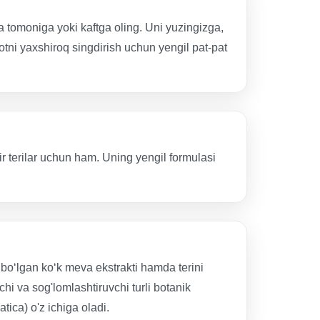
a tomoniga yoki kaftga oling. Uni yuzingizga,
tni yaxshiroq singdirish uchun yengil pat-pat
r terilar uchun ham. Uning yengil formulasi
a bo‘lgan ko‘k meva ekstrakti hamda terini
i va sog'lomlashtiruvchi turli botanik
atica) o'z ichiga oladi.