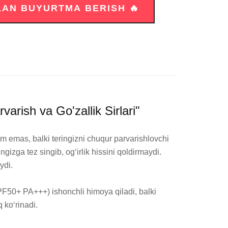
ish va Go'zallik Sirlari"
emas, balki teringizni chuqur parvarishlovchi 
izga tez singib, og‘irlik hissini qoldirmaydi. 
di.

F50+ PA+++) ishonchli himoya qiladi, balki 
ko‘rinadi.
