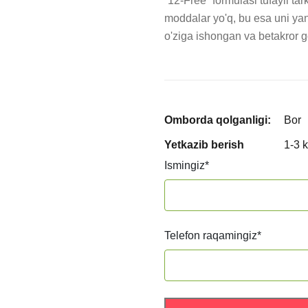
“12-Free” formulasi tufayli tar
moddalar yo'q, bu esa uni yana
o'ziga ishongan va betakror g
Omborda qolganligi:
Bor
Yetkazib berish
1-3 
Ismingiz
*
Telefon raqamingiz
*