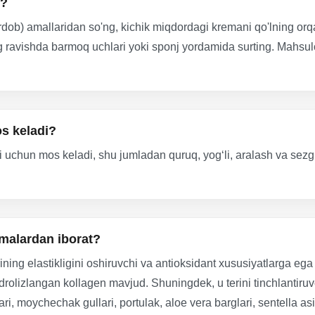
k?
ardob) amallaridan so'ng, kichik miqdordagi kremani qo'lning orq
 ravishda barmoq uchlari yoki sponj yordamida surting. Mahsulo
os keladi?
i uchun mos keladi, shu jumladan quruq, yog‘li, aralash va sezgi
imalardan iborat?
rining elastikligini oshiruvchi va antioksidant xususiyatlarga eg
olizlangan kollagen mavjud. Shuningdek, u terini tinchlantiruvch
lari, moychechak gullari, portulak, aloe vera barglari, sentella asi