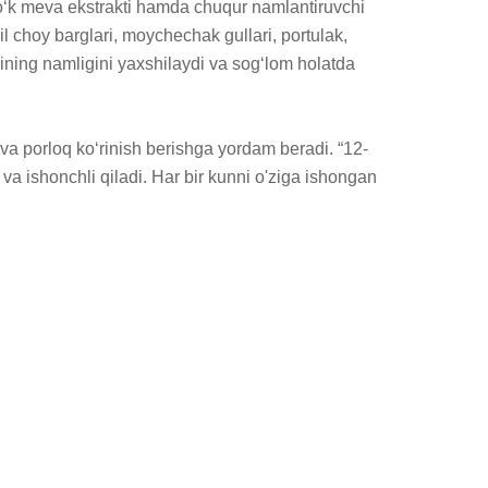
 ko‘k meva ekstrakti hamda chuqur namlantiruvchi 
il choy barglari, moychechak gullari, portulak, 
terining namligini yaxshilaydi va sog‘lom holatda 
va porloq ko‘rinish berishga yordam beradi. “12-
va ishonchli qiladi. Har bir kunni o'ziga ishongan 