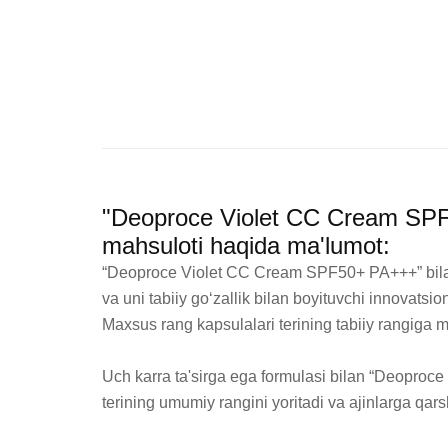
"Deoproce Violet CC Cream SPF5
mahsuloti haqida ma'lumot:
“Deoproce Violet CC Cream SPF50+ PA+++” bilan t
va uni tabiiy go‘zallik bilan boyituvchi innovatsi
Maxsus rang kapsulalari terining tabiiy rangiga mos
Uch karra ta'sirga ega formulasi bilan “Deoproce
terining umumiy rangini yoritadi va ajinlarga qars