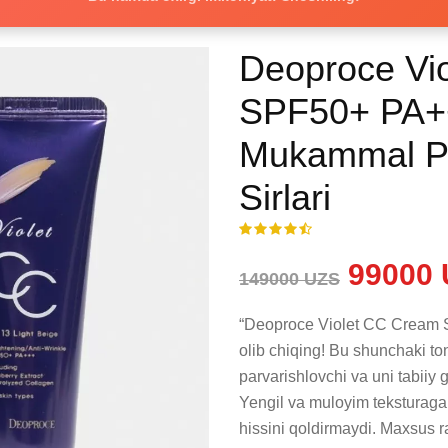
Deoproce Vi
SPF50+ PA++
Mukammal Par
Sirlari
99000 
149000 UZS
“Deoproce Violet CC Cream S
olib chiqing! Bu shunchaki ton
parvarishlovchi va uni tabiiy g
Yengil va muloyim teksturaga e
hissini qoldirmaydi. Maxsus ra