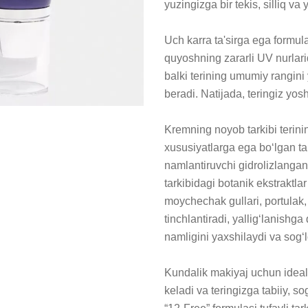
yuzingizga bir tekis, silliq va 
Uch karra ta'sirga ega formul
quyoshning zararli UV nurlar
balki terining umumiy rangini 
beradi. Natijada, teringiz yosh
Kremning noyob tarkibi terining
xususiyatlarga ega bo‘lgan ta
namlantiruvchi gidrolizlangan
tarkibidagi botanik ekstraktlar 
moychechak gullari, portulak, a
tinchlantiradi, yallig‘lanishga q
namligini yaxshilaydi va sog‘
Kundalik makiyaj uchun ideal
keladi va teringizga tabiiy, s