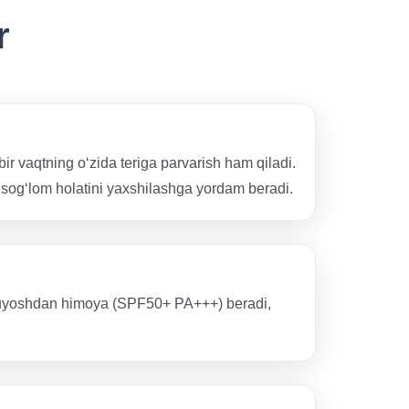
r
 bir vaqtning o‘zida teriga parvarish ham qiladi.
 sog‘lom holatini yaxshilashga yordam beradi.
a quyoshdan himoya (SPF50+ PA+++) beradi,
.