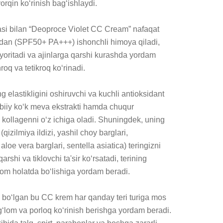
yorqin ko‘rinish bag‘ishlaydi.

asi bilan “Deoproce Violet CC Cream” nafaqat 
idan (SPF50+ PA+++) ishonchli himoya qiladi, 
yoritadi va ajinlarga qarshi kurashda yordam 
roq va tetikroq ko‘rinadi.

 elastikligini oshiruvchi va kuchli antioksidant 
biiy ko‘k meva ekstrakti hamda chuqur 
 kollagenni o‘z ichiga oladi. Shuningdek, uning 
(qizilmiya ildizi, yashil choy barglari, 
loe vera barglari, sentella asiatica) teringizni 
arshi va tiklovchi ta'sir ko‘rsatadi, terining 
lom holatda bo‘lishiga yordam beradi.

 bo‘lgan bu CC krem har qanday teri turiga mos 
og‘lom va porloq ko‘rinish berishga yordam beradi. 