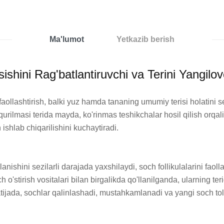
Ma'lumot
Yetkazib berish
shini Rag'batlantiruvchi va Terini Yangilov
faollashtirish, balki yuz hamda tananing umumiy terisi holatini s
rilmasi terida mayda, ko'rinmas teshikchalar hosil qilish orqali i
ishlab chiqarilishini kuchaytiradi.

nishini sezilarli darajada yaxshilaydi, soch follikulalarini faoll
h o'stirish vositalari bilan birgalikda qo'llanilganda, ularning t
ada, sochlar qalinlashadi, mustahkamlanadi va yangi soch tolalar