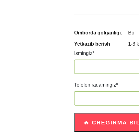
Omborda qolganligi:
Bor
Yetkazib berish
1-3 
Ismingiz
*
Telefon raqamingiz
*