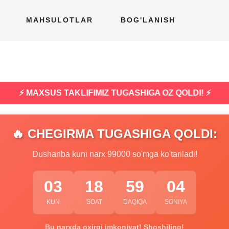
MAHSULOTLAR
BOG'LANISH
⚡ MAXSUS TAKLIFIMIZ TUGASHIGA OZ QOLDI! ⚡
🔥 CHEGIRMA TUGASHIGA QOLDI:
Dushanba kuni narx 99000 so'mga ko'tariladi!
03
18
59
03
KUN
SOAT
DAQIQA
SONIYA
Bu narxda oxirgi imkoniyat! Shoshiling!