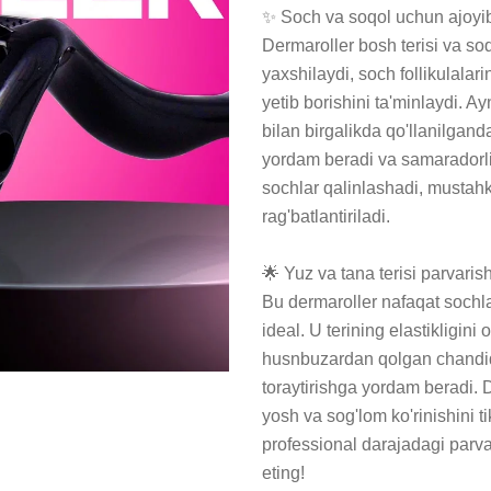
✨ Soch va soqol uchun ajoyib
Dermaroller bosh terisi va soq
yaxshilaydi, soch follikulalari
yetib borishini ta'minlaydi. Ayn
bilan birgalikda qo'llanilgand
yordam beradi va samaradorli
sochlar qalinlashadi, mustahk
rag'batlantiriladi.

🌟 Yuz va tana terisi parvarish
Bu dermaroller nafaqat sochla
ideal. U terining elastikligini
husnbuzardan qolgan chandiqla
toraytirishga yordam beradi. 
yosh va sog'lom ko'rinishini ti
professional darajadagi parvar
eting!