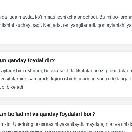
da juda mayda, ko'rinmas teshikchalar ochadi. Bu mikro-jarohatl
arilishini kuchaytiradi. Natijada, teri yangilanadi, qon aylanishi 
hun qanday foydalidir?
aylanishini oshiradi, bu esa soch follikulalarini oziq moddalar b
ositalarning samaradorligini oshirib, ularning soch ildizlariga c
 olib keladi.
sam bo'ladimi va qanday foydalari bor?
umkin. U terining teksturasini yaxshilaydi, mayda ajinlar va chi