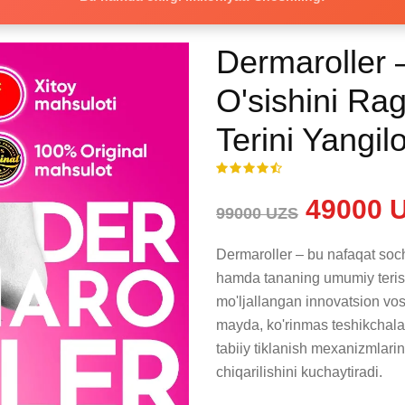
Dermaroller 
O'sishini Rag
Terini Yangil
49000 
99000 UZS
Dermaroller – bu nafaqat soch v
hamda tananing umumiy terisi 
mo'ljallangan innovatsion vos
mayda, ko'rinmas teshikchalar h
tabiiy tiklanish mexanizmlarini
chiqarilishini kuchaytiradi.
