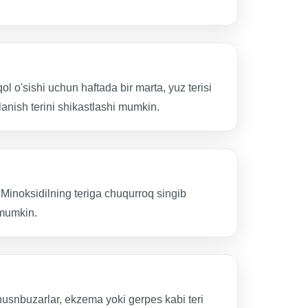
o'sishi uchun haftada bir marta, yuz terisi
lanish terini shikastlashi mumkin.
r Minoksidilning teriga chuqurroq singib
 mumkin.
 husnbuzarlar, ekzema yoki gerpes kabi teri