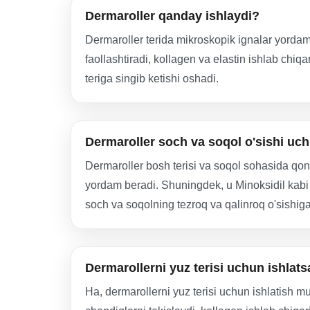
Dermaroller qanday ishlaydi?
Dermaroller terida mikroskopik ignalar yordami
faollashtiradi, kollagen va elastin ishlab chiq
teriga singib ketishi oshadi.
Dermaroller soch va soqol o'sishi uc
Dermaroller bosh terisi va soqol sohasida qon 
yordam beradi. Shuningdek, u Minoksidil kabi v
soch va soqolning tezroq va qalinroq o'sishiga
Dermarollerni yuz terisi uchun ishlat
Ha, dermarollerni yuz terisi uchun ishlatish m