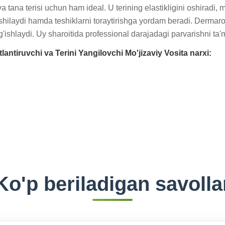
 tana terisi uchun ham ideal. U terining elastikligini oshiradi, m
hilaydi hamda teshiklarni toraytirishga yordam beradi. Dermarol
bag'ishlaydi. Uy sharoitida professional darajadagi parvarishni ta'
antiruvchi va Terini Yangilovchi Mo'jizaviy Vosita narxi:
Ko'p beriladigan savolla