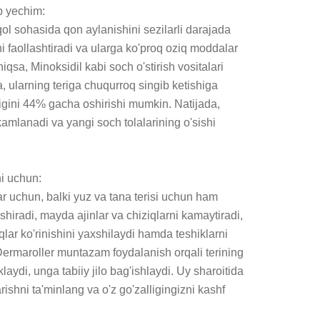
 yechim:

ol sohasida qon aylanishini sezilarli darajada 
ni faollashtiradi va ularga ko'proq oziq moddalar 
iqsa, Minoksidil kabi soch o'stirish vositalari 
a, ularning teriga chuqurroq singib ketishiga 
gini 44% gacha oshirishi mumkin. Natijada, 
amlanadi va yangi soch tolalarining o'sishi 
i uchun:

r uchun, balki yuz va tana terisi uchun ham 
 oshiradi, mayda ajinlar va chiziqlarni kamaytiradi, 
r ko'rinishini yaxshilaydi hamda teshiklarni 
Dermaroller muntazam foydalanish orqali terining 
klaydi, unga tabiiy jilo bag'ishlaydi. Uy sharoitida 
ishni ta'minlang va o'z go'zalligingizni kashf 