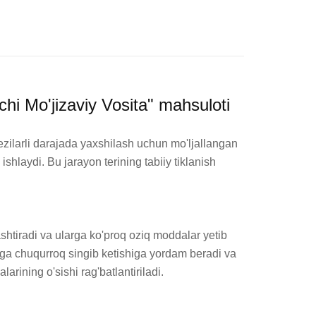
chi Mo'jizaviy Vosita" mahsuloti
ezilarli darajada yaxshilash uchun mo'ljallangan 
shlaydi. Bu jarayon terining tabiiy tiklanish 
ashtiradi va ularga ko'proq oziq moddalar yetib 
eriga chuqurroq singib ketishiga yordam beradi va 
ining o'sishi rag'batlantiriladi.
