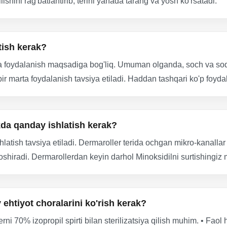
lishini rag'batlantirib, terini yanada tarang va yosh ko'rsatadi.
tish kerak?
 foydalanish maqsadiga bog'liq. Umuman olganda, soch va soqol 
r marta foydalanish tavsiya etiladi. Haddan tashqari ko'p foyda
ikda qanday ishlatish kerak?
hlatish tavsiya etiladi. Dermaroller terida ochgan mikro-kanalla
 oshiradi. Dermarollerdan keyin darhol Minoksidilni surtishingiz
htiyot choralarini ko'rish kerak?
ni 70% izopropil spirti bilan sterilizatsiya qilish muhim. • Faol