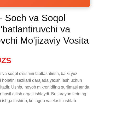
– Soch va Soqol
'batlantiruvchi va
ovchi Mo'jizaviy Vosita
UZS
a soqol o'sishini faollashtirish, balki yuz 
holatini sezilarli darajada yaxshilash uchun 
itadir. Ushbu noyob mikronidling qurilmasi terida 
osil qilish orqali ishlaydi. Bu jarayon terining 
 ishga tushirib, kollagen va elastin ishlab 