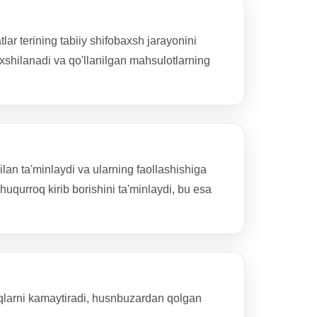
ar terining tabiiy shifobaxsh jarayonini
yaxshilanadi va qo'llanilgan mahsulotlarning
ilan ta'minlaydi va ularning faollashishiga
huqurroq kirib borishini ta'minlaydi, bu esa
ziqlarni kamaytiradi, husnbuzardan qolgan