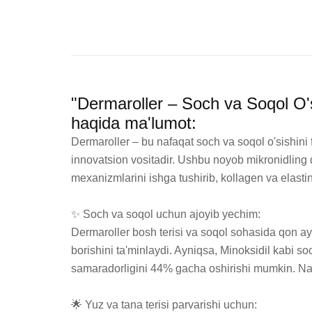
"Dermaroller – Soch va Soqol O'si
haqida ma'lumot:
Dermaroller – bu nafaqat soch va soqol o'sishini 
innovatsion vositadir. Ushbu noyob mikronidling qu
mexanizmlarini ishga tushirib, kollagen va elastin 
✨ Soch va soqol uchun ajoyib yechim:

Dermaroller bosh terisi va soqol sohasida qon ayla
borishini ta'minlaydi. Ayniqsa, Minoksidil kabi soc
samaradorligini 44% gacha oshirishi mumkin. Natij
🌟 Yuz va tana terisi parvarishi uchun:
