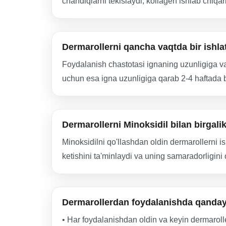
chandiqlarni tekislaydi, kollagen ishlab chiqari
Dermarollerni qancha vaqtda bir ishla
Foydalanish chastotasi ignaning uzunligiga va
uchun esa igna uzunligiga qarab 2-4 haftada bi
Dermarollerni Minoksidil bilan birgal
Minoksidilni qo'llashdan oldin dermarollerni is
ketishini ta'minlaydi va uning samaradorligini
Dermarollerdan foydalanishda qanday e
• Har foydalanishdan oldin va keyin dermaroller