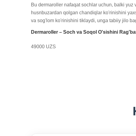
Bu dermaroller nafaqat sochlar uchun, balki yuz va
husnbuzardan qolgan chandiqlar ko'rinishini yaxs
va sog'lom ko'rinishini tiklaydi, unga tabiiy jilo 
Dermaroller – Soch va Soqol O'sishini Rag'batl
49000 UZS