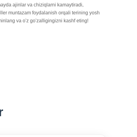
ayda ajinlar va chiziqlarni kamaytiradi, 
ler muntazam foydalanish orqali terining yosh 
minlang va o'z go'zalligingizni kashf eting!
r